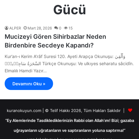
Gücü
ALPER
Mart 28, 2026
0
15
Mucizeyi Gören Sihirbazlar Neden
Birdenbire Secdeye Kapandı?
Kur’an-ı Kerim A’râf Suresi 120. Ayeti Arapça Okunuşu: وَاُلْقِيَ
السَّحَرَةُ سَاجِد۪ينَۙ Türkçe Okunuşu: Ve ulkıyes seharatu sâcidîn.
Elmalılı Hamdi Yazır…
Devamını Oku »
kuranokuyun.com | © Telif Hakkı 2026, Tüm Hakları Saklıdır |
“Ey Alemlerinde Tasdiklediklerinizin Rabbi olan Allah’ım! Bizi; gazaba
uğrayanların uğratanların ve saptıranların yoluna saptırma!”