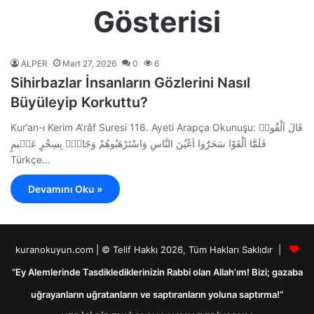
Gösterisi
ALPER
Mart 27, 2026
0
6
Sihirbazlar İnsanların Gözlerini Nasıl
Büyüleyip Korkuttu?
Kur’an-ı Kerim A’râf Suresi 116. Ayeti Arapça Okunuşu: قَالَ اَلْقُواۚ
فَلَمَّٓا اَلْقَوْا سَحَرُٓوا اَعْيُنَ النَّاسِ وَاسْتَرْهَبُوهُمْ وَجَٓاؤُ۫ بِسِحْرٍ عَظ۪يمٍ
Türkçe…
Devamını Oku »
kuranokuyun.com | © Telif Hakkı 2026, Tüm Hakları Saklıdır |
“Ey Alemlerinde Tasdiklediklerinizin Rabbi olan Allah’ım! Bizi; gazaba
uğrayanların uğratanların ve saptıranların yoluna saptırma!”