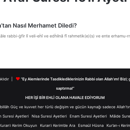
h’tan Nasıl Merhamet Diledi?
âle rabbi-ġfir lî veli-eḣî ve edḣilnâ fî rahmetik(e)(s) ve ente erhamu-
aklıdır |
“Ey Alemlerinde Tasdiklediklerinizin Rabbi olan Allah’ım! Bizi;
saptırma!”
HER İŞİ BİR EHLİ OLANA HAVALE EDİYORUM
n Suresi Ayetleri
Nisa Suresi Ayetleri
Enam Suresi Ayetleri
Mâide Sures
Kuran’ı Kerim Okuyun
Kuran’ı Kerim’de Ara
Esmaül Hüsna
Kur’an-ı Keri