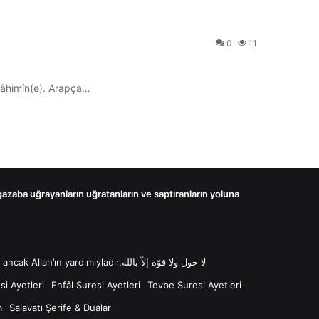
0
11
rrâhimîn(e). Arapça…
 gazaba uğrayanların uğratanların ve saptıranların yoluna
لا حول ولا قوّة إلاّ بالله “Lâ havle ve lâ kuvvete illâ billâh Güç ve kuvvet her türlü değişim ve gücün kaynağı sadece Allah'tır ancak Allah’ın yardımıyladır.لا حول ولا قوّة إلاّ بالله
i Ayetleri
Enfâl Suresi Ayetleri
Tevbe Suresi Ayetleri
m
Salavatı Şerife & Dualar