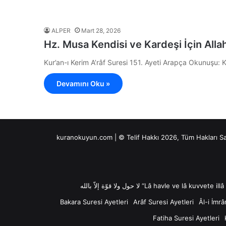
ALPER
Mart 28, 2026
Hz. Musa Kendisi ve Kardeşi İçin Alla
Kur’an-ı Kerim A’râf Suresi 151. Ayeti Arapça Okunuşu: K
Devamını Oku »
kuranokuyun.com | © Telif Hakkı 2026, Tüm Hakları S
Bakara Suresi Ayetleri
Arâf Suresi Ayetleri
Âl-i İmrâ
Fatiha Suresi Ayetleri