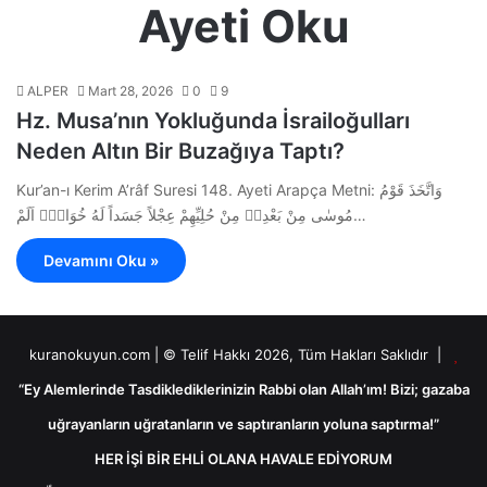
Ayeti Oku
ALPER
Mart 28, 2026
0
9
Hz. Musa’nın Yokluğunda İsrailoğulları
Neden Altın Bir Buzağıya Taptı?
Kur’an-ı Kerim A’râf Suresi 148. Ayeti Arapça Metni: وَاتَّخَذَ قَوْمُ
مُوسٰى مِنْ بَعْدِه۪ مِنْ حُلِيِّهِمْ عِجْلاً جَسَداً لَهُ خُوَارٌۜ اَلَمْ…
Devamını Oku »
kuranokuyun.com | © Telif Hakkı 2026, Tüm Hakları Saklıdır |
“Ey Alemlerinde Tasdiklediklerinizin Rabbi olan Allah’ım! Bizi; gazaba
uğrayanların uğratanların ve saptıranların yoluna saptırma!”
HER İŞİ BİR EHLİ OLANA HAVALE EDİYORUM