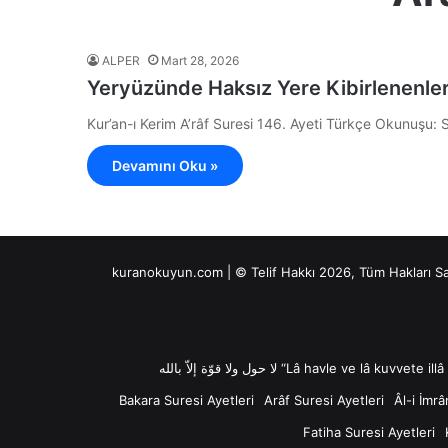
ALPER
Mart 28, 2026
Yeryüzünde Haksız Yere Kibirlenenle
Kur’an-ı Kerim A’râf Suresi 146. Ayeti Türkçe Okunuşu: S
Devamını Oku »
kuranokuyun.com | © Telif Hakkı 2026, Tüm Hakları S
Bakara Suresi Ayetleri
Arâf Suresi Ayetleri
Âl-i İmrâ
Fatiha Suresi Ayetleri