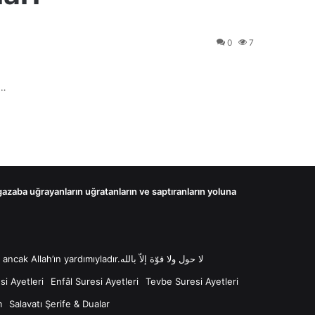
0
7
n…
 gazaba uğrayanların uğratanların ve saptıranların yoluna
لا حول ولا قوّة إلاّ بالله “Lâ havle ve lâ kuvvete illâ billâh Güç ve kuvvet her türlü değişim ve gücün kaynağı sadece Allah'tır ancak Allah’ın yardımıyladır.لا حول ولا قوّة إلاّ بالله
i Ayetleri
Enfâl Suresi Ayetleri
Tevbe Suresi Ayetleri
m
Salavatı Şerife & Dualar