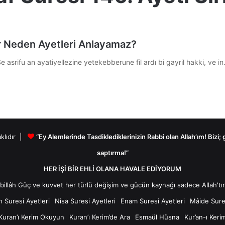
r Neden Ayetleri Anlayamaz?
e asrifu an ayatiyellezine yetekebberune fil ardı bi gayril hakki, ve i
aklıdır |
“Ey Alemlerinde Tasdiklediklerinizin Rabbi olan Allah’ım! Bizi;
saptırma!”
HER İŞİ BİR EHLİ OLANA HAVALE EDİYORUM
n Suresi Ayetleri
Nisa Suresi Ayetleri
Enam Suresi Ayetleri
Mâide Sures
Kuran’ı Kerim Okuyun
Kuran’ı Kerim’de Ara
Esmaül Hüsna
Kur’an-ı Keri