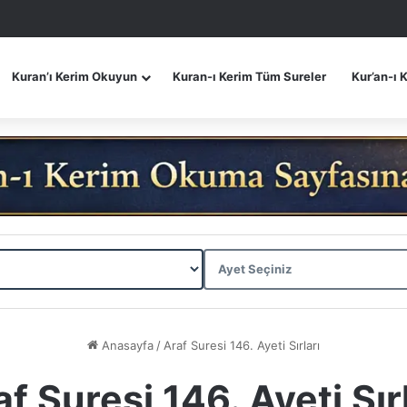
Kuran’ı Kerim Okuyun
Kuran-ı Kerim Tüm Sureler
Kur’an-ı 
Anasayfa
/
Araf Suresi 146. Ayeti Sırları
f Suresi 146. Ayeti Sır