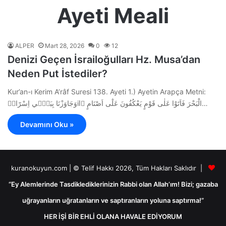
Ayeti Meali
ALPER
Mart 28, 2026
0
12
Denizi Geçen İsrailoğulları Hz. Musa’dan
Neden Put İstediler?
Kur’an-ı Kerim A’râf Suresi 138. Ayeti 1.) Ayetin Arapça Metni:
وَجَاوَزْنَا بِبَن۪ٓي اِسْرَٓاء۪ilَ الْبَحْرَ فَاَتَوْا عَلٰى قَوْمٍ يَعْكُفُونَ عَلٰٓى اَصْنَامٍ…
Devamını Oku »
kuranokuyun.com | © Telif Hakkı 2026, Tüm Hakları Saklıdır |
“Ey Alemlerinde Tasdiklediklerinizin Rabbi olan Allah’ım! Bizi; gazaba
uğrayanların uğratanların ve saptıranların yoluna saptırma!”
HER İŞİ BİR EHLİ OLANA HAVALE EDİYORUM