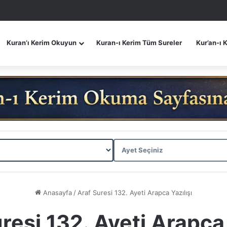
Kuran’ı Kerim Okuyun
Kuran-ı Kerim Tüm Sureler
Kur’an-ı 
Anasayfa
/
Araf Suresi 132. Ayeti Arapca Yazılışı
resi 132. Ayeti Arapca 