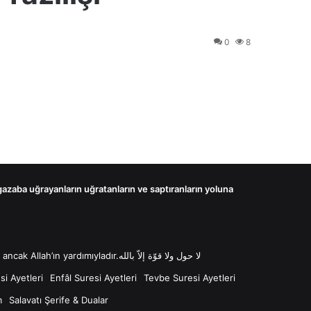
0
8
 gazaba uğrayanların uğratanların ve saptıranların yoluna
لا حول ولا قوّة إلاّ بالله “Lâ havle ve lâ kuvvete illâ billâh Güç ve kuvvet her türlü değişim ve gücün kaynağı sadece Allah'tır ancak Allah’ın yardımıyladır.لا حول ولا قوّة إلاّ بالله
i Ayetleri
Enfâl Suresi Ayetleri
Tevbe Suresi Ayetleri
m
Salavatı Şerife & Dualar