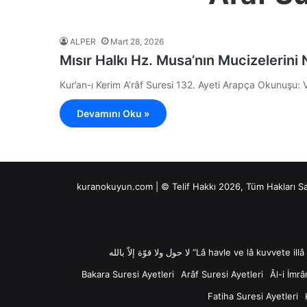
ALPER
Mart 28, 2026
Mısır Halkı Hz. Musa’nın Mucizelerin
Kur’an-ı Kerim A’râf Suresi 132. Ayeti Arapça Okunuşu: 
Devamını Oku »
kuranokuyun.com | © Telif Hakkı 2026, Tüm Hakları S
Bakara Suresi Ayetleri
Arâf Suresi Ayetleri
Âl-i İmrâ
Fatiha Suresi Ayetleri