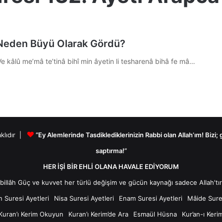
i Neden Büyü Olarak Gördü?
Ve kâlû me’mâ te’tinâ bihî min âyetin li tesharenâ bihâ fe mâ…
aklıdır |
“Ey Alemlerinde Tasdiklediklerinizin Rabbi olan Allah’ım! Bizi;
saptırma!”
HER İŞİ BİR EHLİ OLANA HAVALE EDİYORUM
n Suresi Ayetleri
Nisa Suresi Ayetleri
Enam Suresi Ayetleri
Mâide Sures
Kuran’ı Kerim Okuyun
Kuran’ı Kerim’de Ara
Esmaül Hüsna
Kur’an-ı Keri