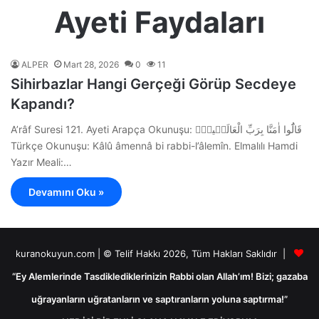
Ayeti Faydaları
ALPER
Mart 28, 2026
0
11
Sihirbazlar Hangi Gerçeği Görüp Secdeye
Kapandı?
A’râf Suresi 121. Ayeti Arapça Okunuşu: قَالُٓوا اٰمَنَّا بِرَبِّ الْعَالَم۪ينَۙ
Türkçe Okunuşu: Kâlû âmennâ bi rabbi-l’âlemîn. Elmalılı Hamdi
Yazır Meali:…
Devamını Oku »
kuranokuyun.com | © Telif Hakkı 2026, Tüm Hakları Saklıdır |
“Ey Alemlerinde Tasdiklediklerinizin Rabbi olan Allah’ım! Bizi; gazaba
uğrayanların uğratanların ve saptıranların yoluna saptırma!”