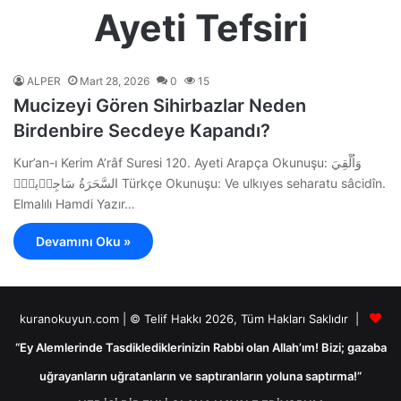
Ayeti Tefsiri
ALPER
Mart 28, 2026
0
15
Mucizeyi Gören Sihirbazlar Neden
Birdenbire Secdeye Kapandı?
Kur’an-ı Kerim A’râf Suresi 120. Ayeti Arapça Okunuşu: وَاُلْقِيَ
السَّحَرَةُ سَاجِد۪ينَۙ Türkçe Okunuşu: Ve ulkıyes seharatu sâcidîn.
Elmalılı Hamdi Yazır…
Devamını Oku »
kuranokuyun.com | © Telif Hakkı 2026, Tüm Hakları Saklıdır |
“Ey Alemlerinde Tasdiklediklerinizin Rabbi olan Allah’ım! Bizi; gazaba
uğrayanların uğratanların ve saptıranların yoluna saptırma!”