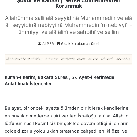
Şükür ve Kanaat | Nefse Zulmetmekten
Korunmak
Allahümme salli alâ seyyidinâ Muhammedin ve alâ
âli seyyidinâ nebiyyinâ Muhammedini'n-nebiyyi'il-
ümmiyyi ve alâ âlihî ve sahbihî ve sellim
ALPER
6 dakika okuma süresi
Kur’an-ı Kerim, Bakara Suresi, 57. Ayet-i Kerimede
Anlatılmak İstenenler
Bu ayet, bir önceki ayette ölümden diriltilerek kendilerine
en büyük nimetlerden biri verilen İsrailoğulları’na, Allah’ın
lütfunun nasıl kesintisiz bir şekilde devam ettiğini, onların
çöldeki zorlu yolculukları sırasında bahşedilen iki özel ve