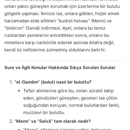
onları yakıcı güneşten korumak için üzerlerine bir bulutu
gölgelik yapması. İkincisi ise, onlara gökten, hiçbir emek
harcamadan elde ettikleri “kudret helvası” (Menn) ve
“bıldırcın” (Selvâ) indirmesi. Ayet, onlara bu temiz
rızıklardan yemelerini emrettikten sonra, onların bu
nimetlere karşı nankörlük ederek aslında Allah’a değil,
kendi öz nefislerine zulmetmiş olduklarını belirtir.
Sure ve İlgili Konular Hakkında Sıkça Sorulan Sorular
“el-Gamâm” (bulut) nasıl bir buluttu?
Tefsir alimlerine göre bu, onları sürekli takip
eden, gündüzleri güneşten, geceleri ise çölün
soğuğundan koruyan, normal bulutlardan farklı,
mucizevi bir buluttu.
“Menn” ve “Selvâ” tam olarak nedir?
“Menn”, ağaçların üzerine yağan, bala veya