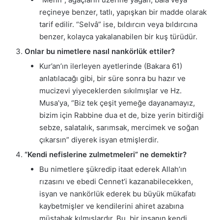
reçineye benzer, tatlı, yapışkan bir madde olarak
tarif edilir. “Selvâ” ise, bıldırcın veya bıldırcına
benzer, kolayca yakalanabilen bir kuş türüdür.
Onlar bu nimetlere nasıl nankörlük ettiler?
Kur’an’ın ilerleyen ayetlerinde (Bakara 61)
anlatılacağı gibi, bir süre sonra bu hazır ve
mucizevi yiyeceklerden sıkılmışlar ve Hz.
Musa’ya, “Biz tek çeşit yemeğe dayanamayız,
bizim için Rabbine dua et de, bize yerin bitirdiği
sebze, salatalık, sarımsak, mercimek ve soğan
çıkarsın” diyerek isyan etmişlerdir.
“Kendi nefislerine zulmetmeleri” ne demektir?
Bu nimetlere şükredip itaat ederek Allah’ın
rızasını ve ebedi Cennet’i kazanabilecekken,
isyan ve nankörlük ederek bu büyük mükafatı
kaybetmişler ve kendilerini ahiret azabına
müstahak kılmışlardır. Bu, bir insanın kendi