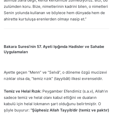
aslında Sana değil, kendi kendimize zulmediyoruz. Bizi, bu
zulümden koru. Bize, nimetlerinin kadrini bilen, o nimetleri
Senin yolunda kullanan ve böylece hem dünyada hem de
ahirette kurtuluşa erenlerden olmayı nasip et.”
Bakara Suresi’nin 57. Ayeti Işığında Hadisler ve Sahabe
Uygulamaları
Ayette geçen “Menn” ve “Selvâ”, o döneme özgü mucizevi
rızıklar olsa da, “temiz rızık” (tayyibât) ilkesi evrenseldir.
Temiz ve Helal Rızık:
Peygamber Efendimiz (s.a.v), Allah’ın
sadece temiz ve helal olanı kabul ettiğini ve duaların
kabulü için helal lokmanın şart olduğunu belirtmiştir. O
şöyle buyurur:
“Şüphesiz Allah Tayyib’dir (temiz ve paktır)