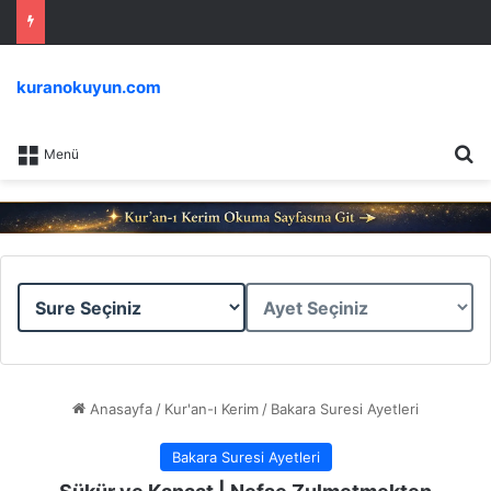
kuranokuyun.com
Ar
Menü
Sure
Ayet
Seçiniz
Seçiniz
Anasayfa
/
Kur'an-ı Kerim
/
Bakara Suresi Ayetleri
Bakara Suresi Ayetleri