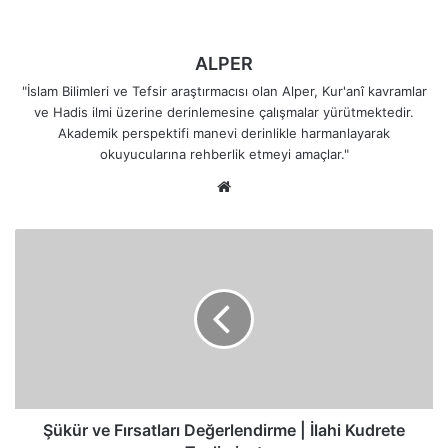
ALPER
"İslam Bilimleri ve Tefsir araştırmacısı olan Alper, Kur'anî kavramlar
ve Hadis ilmi üzerine derinlemesine çalışmalar yürütmektedir.
Akademik perspektifi manevi derinlikle harmanlayarak
okuyucularına rehberlik etmeyi amaçlar."
Web
sitesi
Şükür
ve
Fırsatları
Değerlendirme
|
İlahi
Kudrete
Teslimiyet
Şükür ve Fırsatları Değerlendirme | İlahi Kudrete