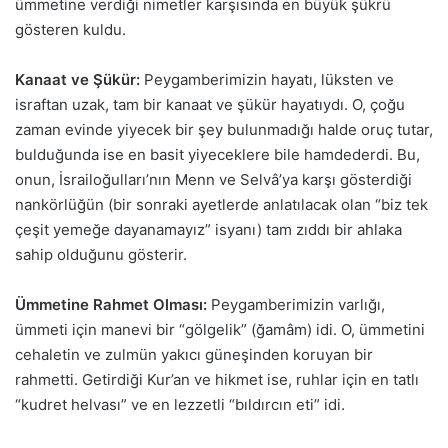
ümmetine verdiği nimetler karşısında en büyük şükrü
gösteren kuldu.
Kanaat ve Şükür:
Peygamberimizin hayatı, lüksten ve
israftan uzak, tam bir kanaat ve şükür hayatıydı. O, çoğu
zaman evinde yiyecek bir şey bulunmadığı halde oruç tutar,
bulduğunda ise en basit yiyeceklere bile hamdederdi. Bu,
onun, İsrailoğulları’nın Menn ve Selvâ’ya karşı gösterdiği
nankörlüğün (bir sonraki ayetlerde anlatılacak olan “biz tek
çeşit yemeğe dayanamayız” isyanı) tam zıddı bir ahlaka
sahip olduğunu gösterir.
Ümmetine Rahmet Olması:
Peygamberimizin varlığı,
ümmeti için manevi bir “gölgelik” (ğamâm) idi. O, ümmetini
cehaletin ve zulmün yakıcı güneşinden koruyan bir
rahmetti. Getirdiği Kur’an ve hikmet ise, ruhlar için en tatlı
“kudret helvası” ve en lezzetli “bıldırcın eti” idi.