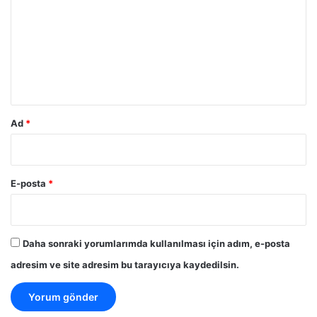
r
u
m
*
Ad
*
E-posta
*
Daha sonraki yorumlarımda kullanılması için adım, e-posta
adresim ve site adresim bu tarayıcıya kaydedilsin.