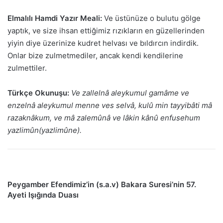
Elmalılı Hamdi Yazır Meali:
Ve üstünüze o bulutu gölge
yaptık, ve size ihsan ettiğimiz rızıkların en güzellerinden
yiyin diye üzerinize kudret helvası ve bıldırcın indirdik.
Onlar bize zulmetmediler, ancak kendi kendilerine
zulmettiler.
Türkçe Okunuşu:
Ve zallelnâ aleykumul gamâme ve
enzelnâ aleykumul menne ves selvâ, kulû min tayyibâti mâ
razaknâkum, ve mâ zalemûnâ ve lâkin kânû enfusehum
yazlimûn(yazlimûne).
Peygamber Efendimiz’in (s.a.v) Bakara Suresi’nin 57.
Ayeti Işığında Duası