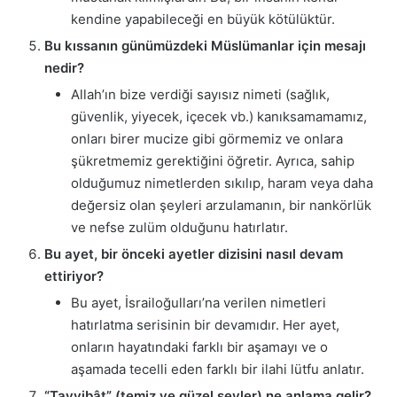
kendine yapabileceği en büyük kötülüktür.
Bu kıssanın günümüzdeki Müslümanlar için mesajı
nedir?
Allah’ın bize verdiği sayısız nimeti (sağlık,
güvenlik, yiyecek, içecek vb.) kanıksamamamız,
onları birer mucize gibi görmemiz ve onlara
şükretmemiz gerektiğini öğretir. Ayrıca, sahip
olduğumuz nimetlerden sıkılıp, haram veya daha
değersiz olan şeyleri arzulamanın, bir nankörlük
ve nefse zulüm olduğunu hatırlatır.
Bu ayet, bir önceki ayetler dizisini nasıl devam
ettiriyor?
Bu ayet, İsrailoğulları’na verilen nimetleri
hatırlatma serisinin bir devamıdır. Her ayet,
onların hayatındaki farklı bir aşamayı ve o
aşamada tecelli eden farklı bir ilahi lütfu anlatır.
“Tayyibât” (temiz ve güzel şeyler) ne anlama gelir?