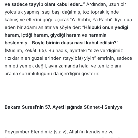
ve sadece tayyib olanı kabul eder…”
Ardından, uzun bir
yolculuk yapmış, saçı başı dağılmış, toz toprak içinde
kalmış ve ellerini göğe açarak ‘Ya Rabbi, Ya Rabbi’ diye dua
eden bir adamı anlatır ve şöyle der:
“Hâlbuki onun yediği
haram, içtiği haram, giydiği haram ve haramla
beslenmiş… Böyle birinin duası nasıl kabul edilsin?”
(Müslim, Zekât, 65). Bu hadis, ayetteki “size verdiğimiz
rızıkların en güzellerinden (tayyibât) yiyin” emrinin, sadece
nimeti yemek değil, aynı zamanda helal ve temiz olanı
arama sorumluluğunu da içerdiğini gösterir.
Bakara Suresi’nin 57. Ayeti Işığında Sünnet-i Seniyye
Peygamber Efendimiz (s.a.v), Allah’ın kendisine ve