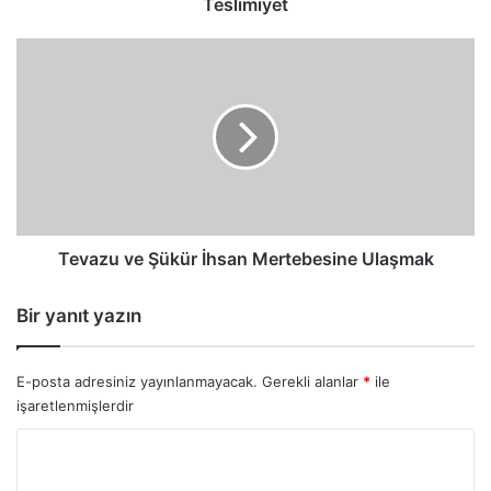
Teslimiyet
Tevazu
ve
Şükür
İhsan
Mertebesine
Ulaşmak
Tevazu ve Şükür İhsan Mertebesine Ulaşmak
Bir yanıt yazın
E-posta adresiniz yayınlanmayacak.
Gerekli alanlar
*
ile
işaretlenmişlerdir
Y
o