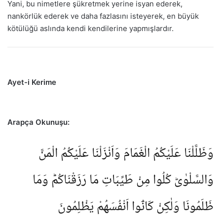
Yani, bu nimetlere şükretmek yerine isyan ederek,
nankörlük ederek ve daha fazlasını isteyerek, en büyük
kötülüğü aslında kendi kendilerine yapmışlardır.
Ayet-i Kerime
Arapça Okunuşu:
وَظَلَّلْنَا عَلَيْكُمُ الْغَمَامَ وَاَنْزَلْنَا عَلَيْكُمُ الْمَنَّ
وَالسَّلْوٰىؕ كُلُوا مِنْ طَيِّبَاتِ مَا رَزَقْنَاكُمْؕ وَمَا
ظَلَمُونَا وَلٰكِنْ كَانُٓوا اَنْفُسَهُمْ يَظْلِمُونَ