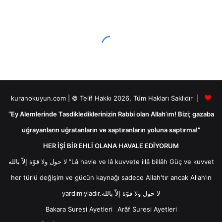
kuranokuyun.com | © Telif Hakkı 2026, Tüm Hakları Saklıdır |
“Ey Alemlerinde Tasdiklediklerinizin Rabbi olan Allah’ım! Bizi; gazaba
uğrayanların uğratanların ve saptıranların yoluna saptırma!”
HER İŞİ BİR EHLİ OLANA HAVALE EDİYORUM
لا حول ولا قوّة إلاّ بالله “Lâ havle ve lâ kuvvete illâ billâh Güç ve kuvvet
her türlü değişim ve gücün kaynağı sadece Allah'tır ancak Allah’ın
yardımıyladır.لا حول ولا قوّة إلاّ بالله
Bakara Suresi Ayetleri
Arâf Suresi Ayetleri