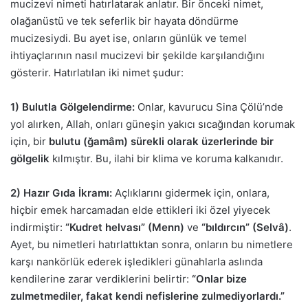
mucizevi nimeti hatırlatarak anlatır. Bir önceki nimet,
olağanüstü ve tek seferlik bir hayata döndürme
mucizesiydi. Bu ayet ise, onların günlük ve temel
ihtiyaçlarının nasıl mucizevi bir şekilde karşılandığını
gösterir. Hatırlatılan iki nimet şudur:
1) Bulutla Gölgelendirme:
Onlar, kavurucu Sina Çölü’nde
yol alırken, Allah, onları güneşin yakıcı sıcağından korumak
için, bir
bulutu (ğamâm) sürekli olarak üzerlerinde bir
gölgelik
kılmıştır. Bu, ilahi bir klima ve koruma kalkanıdır.
2) Hazır Gıda İkramı:
Açlıklarını gidermek için, onlara,
hiçbir emek harcamadan elde ettikleri iki özel yiyecek
indirmiştir:
“Kudret helvası” (Menn)
ve
“bıldırcın” (Selvâ)
.
Ayet, bu nimetleri hatırlattıktan sonra, onların bu nimetlere
karşı nankörlük ederek işledikleri günahlarla aslında
kendilerine zarar verdiklerini belirtir:
“Onlar bize
zulmetmediler, fakat kendi nefislerine zulmediyorlardı.”