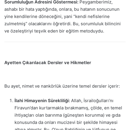
Sorumluluğun Adresini Göstermesi:
Peygamberimiz,
ashabı bir hata yaptığında, onlara, bu hatanın sonucunun
yine kendilerine döneceğini, yani “kendi nefislerine
zulmetmiş” olacaklarını öğretirdi. Bu, sorumluluk bilincini
ve özeleştiriyi teşvik eden bir eğitim metoduydu.
Ayetten Çıkarılacak Dersler ve Hikmetler
Bu ayet, nimet ve nankörlük üzerine temel dersler içerir:
İlahi Himayenin Sürekliliği:
Allah, İsrailoğulları’nı
Firavun’dan kurtarmakla bırakmamış, çölde, en temel
ihtiyaçları olan barınma (güneşten korunma) ve gıda
konusunda da onları mucizevi bir şekilde himayesi
altına almıştır. Bu, O’nun Rabliğinin ve lütfunun ne