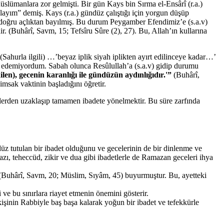
slümanlara zor gelmişti. Bir gün Kays bin Sırma el-Ensârî (r.a.)
ulayım” demiş. Kays (r.a.) gündüz çalıştığı için yorgun düşüp
 doğru açlıktan bayılmış. Bu durum Peygamber Efendimiz’e (s.a.v)
. (Buhârî, Savm, 15; Tefsîru Sûre (2), 27). Bu, Allah’ın kullarına
“(Sahurla ilgili) …’beyaz iplik siyah iplikten ayırt edilinceye kadar…’
ırt edemiyordum. Sabah olunca Resûlullah’a (s.a.v) gidip durumu
ilen), gecenin karanlığı ile gündüzün aydınlığıdır.'”
(Buhârî,
msak vaktinin başladığını öğretir.
şlerden uzaklaşıp tamamen ibadete yönelmektir. Bu süre zarfında
üz tutulan bir ibadet olduğunu ve gecelerinin de bir dinlenme ve
zı, teheccüd, zikir ve dua gibi ibadetlerle de Ramazan geceleri ihya
Buhârî, Savm, 20; Müslim, Sıyâm, 45) buyurmuştur. Bu, ayetteki
 ve bu sınırlara riayet etmenin önemini gösterir.
kişinin Rabbiyle baş başa kalarak yoğun bir ibadet ve tefekkürle