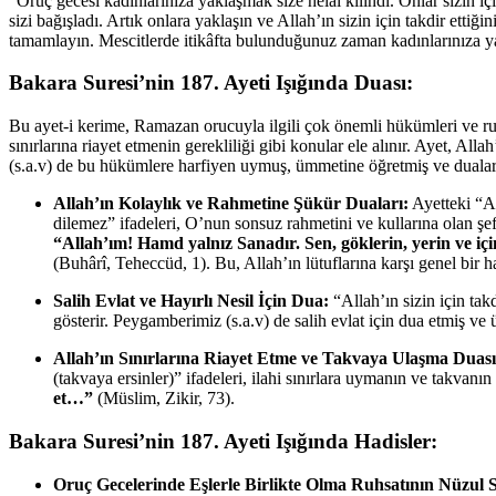
“Oruç gecesi kadınlarınıza yaklaşmak size helâl kılındı. Onlar sizin içi
sizi bağışladı. Artık onlara yaklaşın ve Allah’ın sizin için takdir ettiği
tamamlayın. Mescitlerde itikâfta bulunduğunuz zaman kadınlarınıza yakl
Bakara Suresi’nin 187. Ayeti Işığında Duası:
Bu ayet-i kerime, Ramazan orucuyla ilgili çok önemli hükümleri ve ruhsat
sınırlarına riayet etmenin gerekliliği gibi konular ele alınır. Ayet, Al
(s.a.v) de bu hükümlere harfiyen uymuş, ümmetine öğretmiş ve duaların
Allah’ın Kolaylık ve Rahmetine Şükür Duaları:
Ayetteki “Al
dilemez” ifadeleri, O’nun sonsuz rahmetini ve kullarına olan ş
“Allah’ım! Hamd yalnız Sanadır. Sen, göklerin, yerin ve iç
(Buhârî, Teheccüd, 1). Bu, Allah’ın lütuflarına karşı genel bir h
Salih Evlat ve Hayırlı Nesil İçin Dua:
“Allah’ın sizin için tak
gösterir. Peygamberimiz (s.a.v) de salih evlat için dua etmiş ve 
Allah’ın Sınırlarına Riayet Etme ve Takvaya Ulaşma Duası
(takvaya ersinler)” ifadeleri, ilahi sınırlara uymanın ve takvanı
et…”
(Müslim, Zikir, 73).
Bakara Suresi’nin 187. Ayeti Işığında Hadisler:
Oruç Gecelerinde Eşlerle Birlikte Olma Ruhsatının Nüzul 