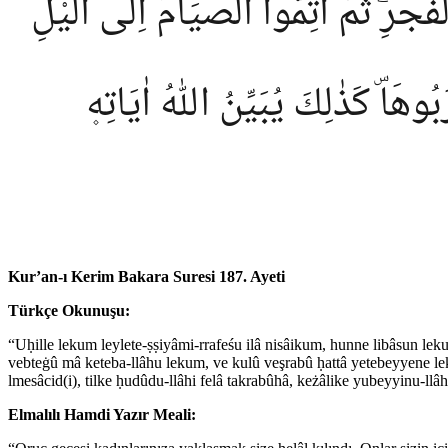
رِۖ ثُمَّ اَتِمُّوا الصِّيَامَ اِلَى الَّيْلِۚ
هَاۜ كَذٰلِكَ يُبَيِّنُ اللّٰهُ اٰيَاتِه۪
Kur’an-ı Kerim Bakara Suresi 187. Ayeti
Türkçe Okunuşu:
“Uḥille lekum leylete-ṣṣiyâmi-rrafeśu ilâ nisâikum, hunne libâsun l
vebteġû mâ keteba-llâhu lekum, ve kulû veşrabû ḥattâ yetebeyyene lek
lmesâcid(i), tilke ḥudûdu-llâhi felâ takrabûhâ, keżâlike yubeyyinu-llâh
Elmalılı Hamdi Yazır Meali: