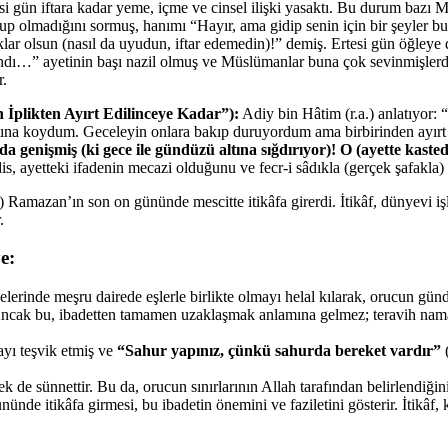
 gün iftara kadar yeme, içme ve cinsel ilişki yasaktı. Bu durum bazı Mü
olup olmadığını sormuş, hanımı “Hayır, ama gidip senin için bir şeyler b
ar olsun (nasıl da uyudun, iftar edemedin)!” demiş. Ertesi gün öğleye
lındı…” ayetinin başı nazil olmuş ve Müslümanlar buna çok sevinmişlerdir
r.
h İplikten Ayırt Edilinceye Kadar”):
Adiy bin Hâtim (r.a.) anlatıyor: 
ın altına koydum. Geceleyin onlara bakıp duruyordum ama birbirinden ay
da genişmiş (ki gece ile gündüzü altına sığdırıyor)! O (ayette kasted
, ayetteki ifadenin mecazi olduğunu ve fecr-i sâdıkla (gerçek şafakla) i
Ramazan’ın son on gününde mescitte itikâfa girerdi. İtikâf, dünyevi i
.
e:
erinde meşru dairede eşlerle birlikte olmayı helal kılarak, orucun günd
r. Ancak bu, ibadetten tamamen uzaklaşmak anlamına gelmez; teravih nama
yı teşvik etmiş ve
“Sahur yapınız, çünkü sahurda bereket vardır”
(
 de sünnettir. Bu da, orucun sınırlarının Allah tarafından belirlendiğini
de itikâfa girmesi, bu ibadetin önemini ve faziletini gösterir. İtikâf, 