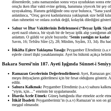
dönemlerde, yatsı namazından sonra veya uyuduktan sonra ertesi
oruçlu iken iftar vakti evine gelmiş, hanımına yiyecek bir şey 
uyuyakalmış. Hanımı geldiğinde onu uyur bulunca, “Sana yazıkl
anlatılınca, “Oruç gecesi kadınlarınıza yaklaşmak size helâl kı
olan rahmetini ve onlara zorluk değil, kolaylık dilediğini gösteri
Sahur ve İftar Vakitlerinin Belirlenmesi (“Beyaz İplik Siya
ayeti nazil olunca, bir siyah bir de beyaz iplik alıp yastığım
anlattım. O güldü ve şöyle buyurdu:
‘Senin yastığın ne kadar 
Savm, 16; Tefsîru Sûre (2), 28; Müslim, Sıyâm, 33, 34). Bu hadis
İtikâfta Eşlere Yaklaşma Yasağı:
Peygamber Efendimiz (s.a.v) 
eşlerle cinsel ilişki yasaklanmıştır. Ayet bu hükmü açıkça belirtir
Bakara Suresi’nin 187. Ayeti Işığında Sünnet-i Seniyy
Ramazan Gecelerinin Değerlendirilmesi:
Ayet, Ramazan gecel
meşru ihtiyaçların giderilmesi için bir fırsat olduğunu gösteri
edilir.
Sahura Kalkmak:
Peygamber Efendimiz (s.a.v) sahura kalkma
“yiyin, için…” emrinin bir uygulamasıdır.
İftarda Acele Etmek:
Güneş battığında iftar etmekte acele etmek
İtikâf İbadeti:
Peygamberimiz’in (s.a.v) Ramazan’ın son on günün
meşgul olmasıdır.