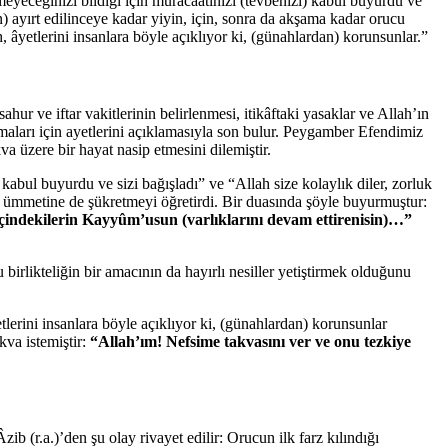
nemeyeceğinizi bildiği için müracaatınızı (tevbenizi) kabul buyurdu ve
ktan) ayırt edilinceye kadar yiyin, için, sonra da akşama kadar orucu
 âyetlerini insanlara böyle açıklıyor ki, (günahlardan) korunsunlar.”
hur ve iftar vakitlerinin belirlenmesi, itikâftaki yasaklar ve Allah’ın
laşmaları için ayetlerini açıklamasıyla son bulur. Peygamber Efendimiz
a üzere bir hayat nasip etmesini dilemiştir.
kabul buyurdu ve sizi bağışladı” ve “Allah size kolaylık diler, zorluk
e ümmetine de şükretmeyi öğretirdi. Bir duasında şöyle buyurmuştur:
 içindekilerin Kayyûm’usun (varlıklarını devam ettirenisin)…”
 birlikteliğin bir amacının da hayırlı nesiller yetiştirmek olduğunu
tlerini insanlara böyle açıklıyor ki, (günahlardan) korunsunlar
kva istemiştir:
“Allah’ım! Nefsime takvasını ver ve onu tezkiye
b (r.a.)’den şu olay rivayet edilir: Orucun ilk farz kılındığı