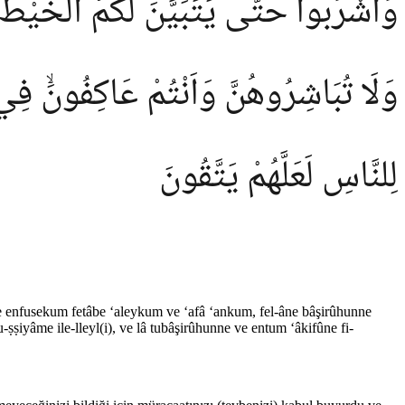
وَاشْرَبُوا حَتّٰى يَتَبَيَّنَ لَكُمُ الْخَيْطُ ا
وَلَا تُبَاشِرُوهُنَّ وَاَنْتُمْ عَاكِفُونَۙ فِي ا
لِلنَّاسِ لَعَلَّهُمْ يَتَّقُونَ
e enfusekum fetâbe ‘aleykum ve ‘afâ ‘ankum, fel-âne bâşirûhunne
ṣiyâme ile-lleyl(i), ve lâ tubâşirûhunne ve entum ‘âkifûne fi-