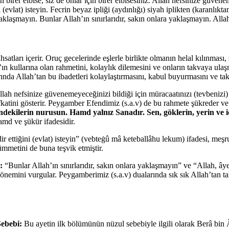
n birer elbise, siz de onlar için birer elbisesiniz. Allah nefsinize güve
ni (evlat) isteyin. Fecrin beyaz ipliği (aydınlığı) siyah iplikten (karanlı
aşmayın. Bunlar Allah’ın sınırlarıdır, sakın onlara yaklaşmayın. Allah,
ları içerir. Oruç gecelerinde eşlerle birlikte olmanın helal kılınması, sa
lah’ın kullarına olan rahmetini, kolaylık dilemesini ve onların takvaya u
da Allah’tan bu ibadetleri kolaylaştırmasını, kabul buyurmasını ve takv
lah nefsinize güvenemeyeceğinizi bildiği için müracaatınızı (tevbenizi) 
efkatini gösterir. Peygamber Efendimiz (s.a.v) de bu rahmete şükreder v
indekilerin nurusun. Hamd yalnız Sanadır. Sen, göklerin, yerin ve
amd ve şükür ifadesidir.
dir ettiğini (evlat) isteyin” (vebteġû mâ keteballâhu lekum) ifadesi, meşru
ümmetini de buna teşvik etmiştir.
:
“Bunlar Allah’ın sınırlarıdır, sakın onlara yaklaşmayın” ve “Allah, âye
n önemini vurgular. Peygamberimiz (s.a.v) dualarında sık sık Allah’tan ta
Sebebi:
Bu ayetin ilk bölümünün nüzul sebebiyle ilgili olarak Berâ bin Âzi