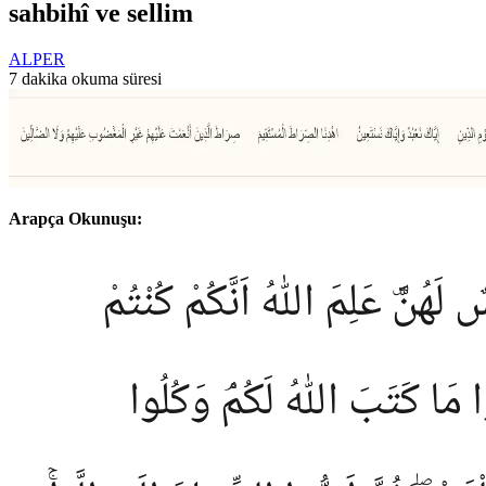
sahbihî ve sellim
ALPER
7 dakika okuma süresi
Arapça Okunuşu:
َهُنَّۜ عَلِمَ اللّٰهُ اَنَّكُمْ كُنْتُمْ
 مَا كَتَبَ اللّٰهُ لَكُمْۘ وَكُلُوا