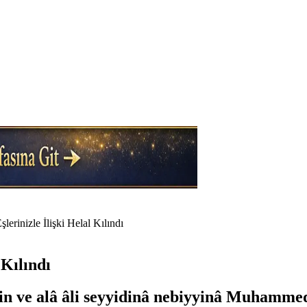
erinizle İlişki Helal Kılındı
 Kılındı
 ve alâ âli seyyidinâ nebiyyinâ Muhammedin