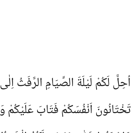
اُحِلَّ لَكُمْ لَيْلَةَ الصِّيَامِ الرَّفَثُ اِلٰى نِ
تَخْتَانُونَ اَنْفُسَكُمْ فَتَابَ عَلَيْكُمْ وَعَ