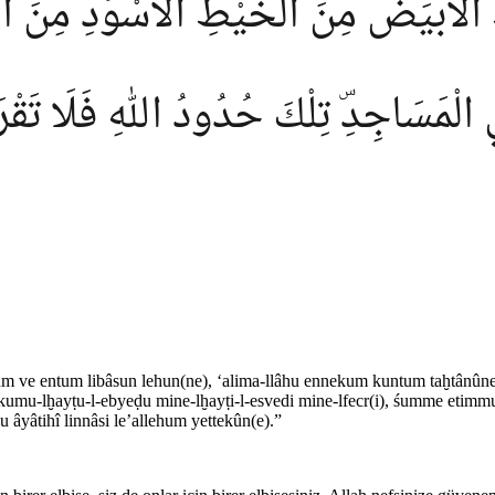
لْاَبْيَضُ مِنَ الْخَيْطِ الْاَسْوَدِ مِنَ الْفَجْ
لْمَسَاجِدِۜ تِلْكَ حُدُودُ اللّٰهِ فَلَا تَقْرَبُو
ekum ve entum libâsun lehun(ne), ‘alima-llâhu ennekum kuntum taḫtânûn
umu-lḫayṭu-l-ebyeḍu mine-lḫayṭi-l-esvedi mine-lfecr(i), śumme etimmu-ṣ
u âyâtihî linnâsi le’allehum yettekûn(e).”