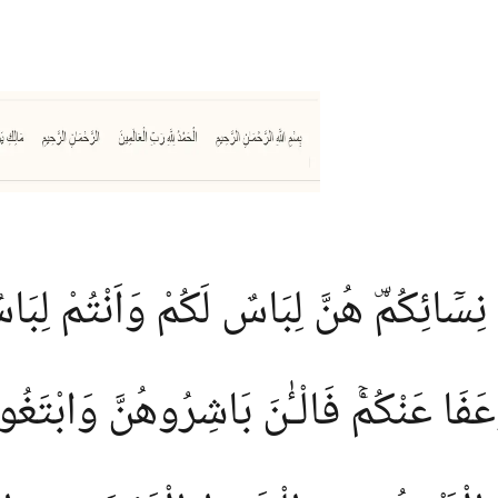
سَٓائِكُمْۜ هُنَّ لِبَاسٌ لَكُمْ وَاَنْتُمْ لِبَاسٌ ل
فَا عَنْكُمْۚ فَالْـٰٔنَ بَاشِرُوهُنَّ وَابْتَغُوا