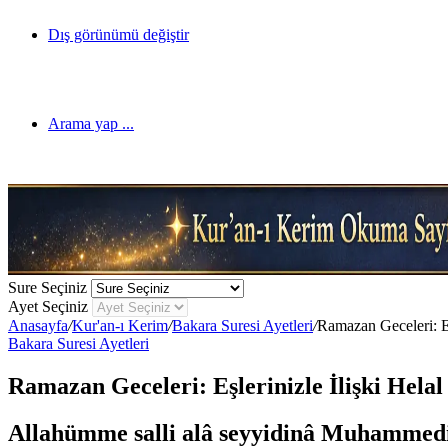
Dış görünümü değiştir
Arama yap ...
Sure Seçiniz
Ayet Seçiniz
Anasayfa
/
Kur'an-ı Kerim
/
Bakara Suresi Ayetleri
/
Ramazan Geceleri: Eşl
Bakara Suresi Ayetleri
Ramazan Geceleri: Eşlerinizle İlişki Helal
Allahümme salli alâ seyyidinâ Muhammedin