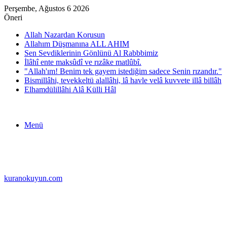
Perşembe, Ağustos 6 2026
Öneri
Allah Nazardan Korusun
Allahım Düşmanına ALL AHIM
Sen Sevdiklerinin Gönlünü Al Rabbbimiz
İlâhî ente maksûdî ve rızâke matlûbî.
"Allah'ım! Benim tek gayem istediğim sadece Senin rızandır."
Bismillâhi, tevekkeltü alallâhi, lâ havle velâ kuvvete illâ billâh
Elhamdülillâhi Alâ Külli Hâl
Menü
kuranokuyun.com