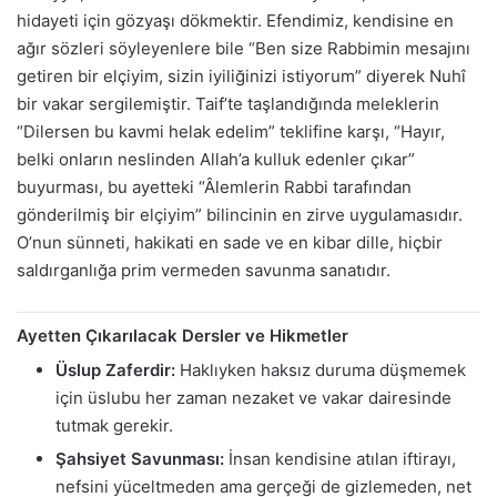
hidayeti için gözyaşı dökmektir. Efendimiz, kendisine en
ağır sözleri söyleyenlere bile “Ben size Rabbimin mesajını
getiren bir elçiyim, sizin iyiliğinizi istiyorum” diyerek Nuhî
bir vakar sergilemiştir. Taif’te taşlandığında meleklerin
“Dilersen bu kavmi helak edelim” teklifine karşı, “Hayır,
belki onların neslinden Allah’a kulluk edenler çıkar”
buyurması, bu ayetteki “Âlemlerin Rabbi tarafından
gönderilmiş bir elçiyim” bilincinin en zirve uygulamasıdır.
O’nun sünneti, hakikati en sade ve en kibar dille, hiçbir
saldırganlığa prim vermeden savunma sanatıdır.
Ayetten Çıkarılacak Dersler ve Hikmetler
Üslup Zaferdir:
Haklıyken haksız duruma düşmemek
için üslubu her zaman nezaket ve vakar dairesinde
tutmak gerekir.
Şahsiyet Savunması:
İnsan kendisine atılan iftirayı,
nefsini yüceltmeden ama gerçeği de gizlemeden, net