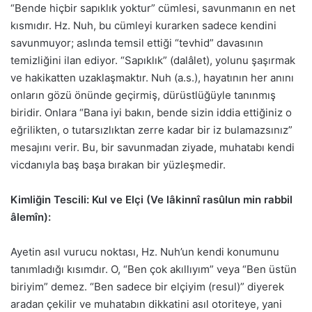
“Bende hiçbir sapıklık yoktur” cümlesi, savunmanın en net
kısmıdır. Hz. Nuh, bu cümleyi kurarken sadece kendini
savunmuyor; aslında temsil ettiği “tevhid” davasının
temizliğini ilan ediyor. “Sapıklık” (dalâlet), yolunu şaşırmak
ve hakikatten uzaklaşmaktır. Nuh (a.s.), hayatının her anını
onların gözü önünde geçirmiş, dürüstlüğüyle tanınmış
biridir. Onlara “Bana iyi bakın, bende sizin iddia ettiğiniz o
eğrilikten, o tutarsızlıktan zerre kadar bir iz bulamazsınız”
mesajını verir. Bu, bir savunmadan ziyade, muhatabı kendi
vicdanıyla baş başa bırakan bir yüzleşmedir.
Kimliğin Tescili: Kul ve Elçi (Ve lâkinnî rasûlun min rabbil
âlemîn):
Ayetin asıl vurucu noktası, Hz. Nuh’un kendi konumunu
tanımladığı kısımdır. O, “Ben çok akıllıyım” veya “Ben üstün
biriyim” demez. “Ben sadece bir elçiyim (resul)” diyerek
aradan çekilir ve muhatabın dikkatini asıl otoriteye, yani