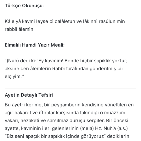
Türkçe Okunuşu:
Kâle yâ kavmi leyse bî dalâletun ve lâkinnî rasûlun min
rabbil âlemîn.
Elmalılı Hamdi Yazır Meali:
“(Nuh) dedi ki: ‘Ey kavmim! Bende hiçbir sapıklık yoktur;
aksine ben âlemlerin Rabbi tarafından gönderilmiş bir
elçiyim.'”
Ayetin Detaylı Tefsiri
Bu ayet-i kerime, bir peygamberin kendisine yöneltilen en
ağır hakaret ve iftiralar karşısında takındığı o muazzam
vakarı, nezaketi ve sarsılmaz duruşu sergiler. Bir önceki
ayette, kavminin ileri gelenlerinin (mela) Hz. Nuh’a (a.s.)
“Biz seni apaçık bir sapıklık içinde görüyoruz” dediklerini