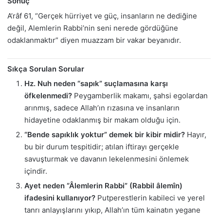
Sonuç
A’râf 61, “Gerçek hürriyet ve güç, insanların ne dediğine
değil, Alemlerin Rabbi’nin seni nerede gördüğüne
odaklanmaktır” diyen muazzam bir vakar beyanıdır.
Sıkça Sorulan Sorular
Hz. Nuh neden “sapık” suçlamasına karşı
öfkelenmedi?
Peygamberlik makamı, şahsi egolardan
arınmış, sadece Allah’ın rızasına ve insanların
hidayetine odaklanmış bir makam olduğu için.
“Bende sapıklık yoktur” demek bir kibir midir?
Hayır,
bu bir durum tespitidir; atılan iftirayı gerçekle
savuşturmak ve davanın lekelenmesini önlemek
içindir.
Ayet neden “Âlemlerin Rabbi” (Rabbil âlemîn)
ifadesini kullanıyor?
Putperestlerin kabileci ve yerel
tanrı anlayışlarını yıkıp, Allah’ın tüm kainatın yegane