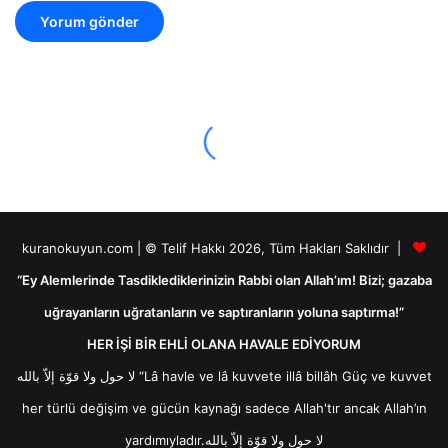
kuranokuyun.com | © Telif Hakkı 2026, Tüm Hakları Saklıdır |
“Ey Alemlerinde Tasdiklediklerinizin Rabbi olan Allah’ım! Bizi; gazaba
uğrayanların uğratanların ve saptıranların yoluna saptırma!”
HER İŞİ BİR EHLİ OLANA HAVALE EDİYORUM
لا حول ولا قوّة إلاّ بالله “Lâ havle ve lâ kuvvete illâ billâh Güç ve kuvvet
her türlü değişim ve gücün kaynağı sadece Allah'tır ancak Allah’ın
yardımıyladır.لا حول ولا قوّة إلاّ بالله