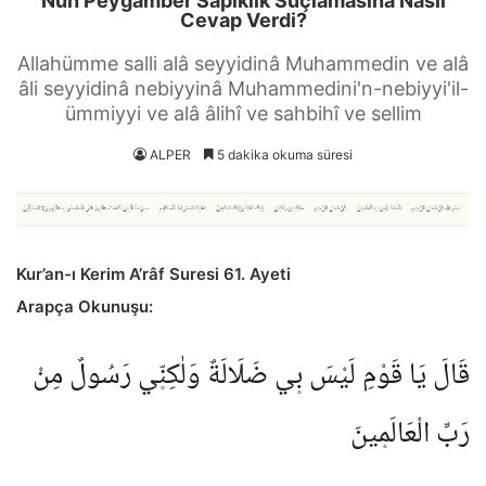
Nuh Peygamber Sapıklık Suçlamasına Nasıl
Cevap Verdi?
Allahümme salli alâ seyyidinâ Muhammedin ve alâ
âli seyyidinâ nebiyyinâ Muhammedini'n-nebiyyi'il-
ümmiyyi ve alâ âlihî ve sahbihî ve sellim
ALPER
5 dakika okuma süresi
Kur’an-ı Kerim A’râf Suresi 61. Ayeti
Arapça Okunuşu:
قَالَ يَا قَوْمِ لَيْسَ ب۪ي ضَلَالَةٌ وَلٰكِنّ۪ي رَسُولٌ مِنْ
رَبِّ الْعَالَم۪ينَ