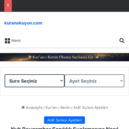
kuranokuyun.com
Ar
Menü
Sure
Ayet
Seçiniz
Seçiniz
Anasayfa
/
Kur'an-ı Kerim
/
Arâf Suresi Ayetleri
Arâf Suresi Ayetleri