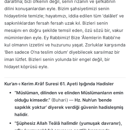
daraltma; bizi öfkenin değil, senin rızanın ve şefkatinin
dilini konuşanlardan eyle. Bizim şahsiyetimizi senin
hidayetinle temizle; hayatımızı, iddia edilen tüm ‘dalâlet’ ve
sapkınlıklardan fersah fersah uzak kıl. Bizleri senin
mesajını en doğru şekilde temsil eden, özü sözü bir, vakur
müminlerden eyle. Ey Rabbimiz! Bize ‘Âlemlerin Rabbi’ne
kul olmanın izzetini ve huzurunu yaşat. Zorluklar karşısında
‘Ben sadece O’na teslim oldum’ diyebilecek sarsılmaz bir
iman lütfet. Bizleri senin yolunda bir engel değil, bir
hidayet köprüsü eyle.
Kur’an-ı Kerim A’râf Suresi 61. Ayeti Işığında Hadisler
“Müslüman, dilinden ve elinden Müslümanların emin
olduğu kimsedir.”
(Buhari) —
Hz. Nuh’un ‘bende
sapıklık yoktur’ diyerek verdiği güvenin hadisleşmiş
halidir.
“Şüphesiz Allah Teâlâ halîmdir (yumuşak davranır),