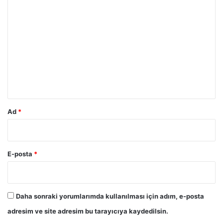
Y
o
r
u
m
*
Ad
*
E-posta
*
Daha sonraki yorumlarımda kullanılması için adım, e-posta
adresim ve site adresim bu tarayıcıya kaydedilsin.