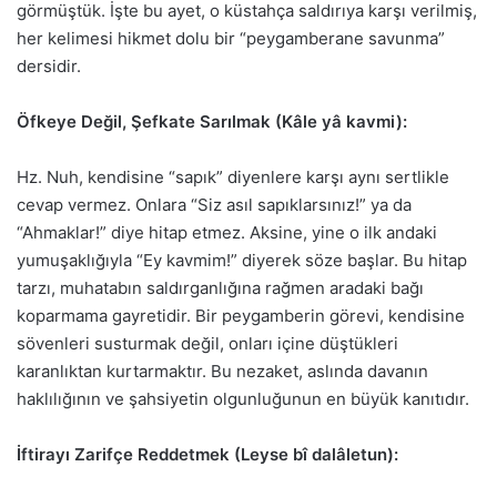
görmüştük. İşte bu ayet, o küstahça saldırıya karşı verilmiş,
her kelimesi hikmet dolu bir “peygamberane savunma”
dersidir.
Öfkeye Değil, Şefkate Sarılmak (Kâle yâ kavmi):
Hz. Nuh, kendisine “sapık” diyenlere karşı aynı sertlikle
cevap vermez. Onlara “Siz asıl sapıklarsınız!” ya da
“Ahmaklar!” diye hitap etmez. Aksine, yine o ilk andaki
yumuşaklığıyla “Ey kavmim!” diyerek söze başlar. Bu hitap
tarzı, muhatabın saldırganlığına rağmen aradaki bağı
koparmama gayretidir. Bir peygamberin görevi, kendisine
sövenleri susturmak değil, onları içine düştükleri
karanlıktan kurtarmaktır. Bu nezaket, aslında davanın
haklılığının ve şahsiyetin olgunluğunun en büyük kanıtıdır.
İftirayı Zarifçe Reddetmek (Leyse bî dalâletun):