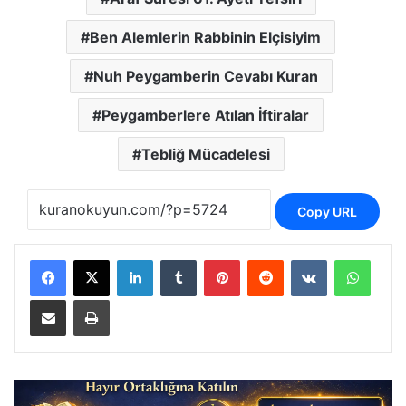
Ben Alemlerin Rabbinin Elçisiyim
Nuh Peygamberin Cevabı Kuran
Peygamberlere Atılan İftiralar
Tebliğ Mücadelesi
Copy URL
LinkedIn
Tumblr
Pinterest
Reddit
VKontakte
Whats
E-Posta ile paylaş
Yazdır