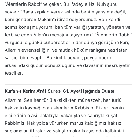
“Âlemlerin Rabbi”ne çeker. Bu ifadeyle Hz. Nuh şunu
söyler: “Bana sapık diyerek aslında benim şahsıma değil,
beni gönderen Makam’a itiraz ediyorsunuz. Ben kendi
adıma konuşmuyorum; ben tüm varlığı yaratan, yöneten ve
terbiye eden Allah’ın mesajını taşıyorum.” “Âlemlerin Rabbi”
vurgusu, o günkü putperestlerin dar dünya görüşüne karşı,
Allah’ın evrenselliğini ve mutlak hükümranlığını hatırlatan
sarsıcı bir cevaptır. Bu kimlik beyanı, peygamberin
arkasındaki gücün sonsuzluğunu ve davasının meşruiyetini
tesciller.
Kur’an-ı Kerim A’râf Suresi 61. Ayeti Işığında Duası
Allah’ım! Sen her türlü eksiklikten münezzeh, her türlü
hakikatin kaynağı olan âlemlerin Rabbisin. Bizleri, senin
elçilerinin o asil ahlakıyla, vakarıyla ve sabrıyla kuşat.
Rabbimiz! Hak yolda yürürken maruz kaldığımız haksız
suçlamalar, iftiralar ve yakıştırmalar karşısında kalbimizi