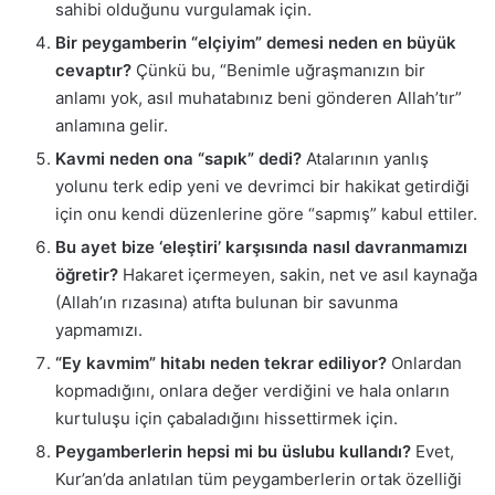
sahibi olduğunu vurgulamak için.
Bir peygamberin “elçiyim” demesi neden en büyük
cevaptır?
Çünkü bu, “Benimle uğraşmanızın bir
anlamı yok, asıl muhatabınız beni gönderen Allah’tır”
anlamına gelir.
Kavmi neden ona “sapık” dedi?
Atalarının yanlış
yolunu terk edip yeni ve devrimci bir hakikat getirdiği
için onu kendi düzenlerine göre “sapmış” kabul ettiler.
Bu ayet bize ‘eleştiri’ karşısında nasıl davranmamızı
öğretir?
Hakaret içermeyen, sakin, net ve asıl kaynağa
(Allah’ın rızasına) atıfta bulunan bir savunma
yapmamızı.
“Ey kavmim” hitabı neden tekrar ediliyor?
Onlardan
kopmadığını, onlara değer verdiğini ve hala onların
kurtuluşu için çabaladığını hissettirmek için.
Peygamberlerin hepsi mi bu üslubu kullandı?
Evet,
Kur’an’da anlatılan tüm peygamberlerin ortak özelliği