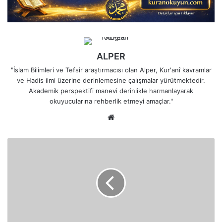
ALPER
"İslam Bilimleri ve Tefsir araştırmacısı olan Alper, Kur'anî kavramlar
ve Hadis ilmi üzerine derinlemesine çalışmalar yürütmektedir.
Akademik perspektifi manevi derinlikle harmanlayarak
okuyucularına rehberlik etmeyi amaçlar."
Web
sitesi
Kavminin
İleri
Gelenlerinin
Kibri:
"Biz
Seni
Apaçık
Bir