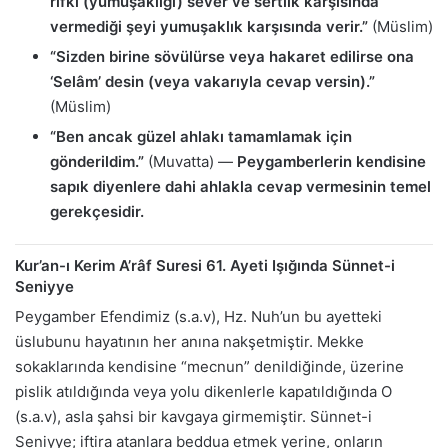
rıfkı (yumuşaklığı) sever ve sertlik karşısında
vermediği şeyi yumuşaklık karşısında verir.”
(Müslim)
“Sizden birine sövülürse veya hakaret edilirse ona
‘Selâm’ desin (veya vakarıyla cevap versin).”
(Müslim)
“Ben ancak güzel ahlakı tamamlamak için
gönderildim.”
(Muvatta) —
Peygamberlerin kendisine
sapık diyenlere dahi ahlakla cevap vermesinin temel
gerekçesidir.
Kur’an-ı Kerim A’râf Suresi 61. Ayeti Işığında Sünnet-i
Seniyye
Peygamber Efendimiz (s.a.v), Hz. Nuh’un bu ayetteki
üslubunu hayatının her anına nakşetmiştir. Mekke
sokaklarında kendisine “mecnun” denildiğinde, üzerine
pislik atıldığında veya yolu dikenlerle kapatıldığında O
(s.a.v), asla şahsi bir kavgaya girmemiştir. Sünnet-i
Seniyye; iftira atanlara beddua etmek yerine, onların