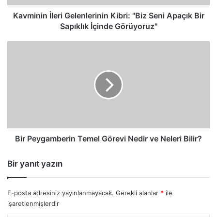
Sapıklık
İçinde
Kavminin İleri Gelenlerinin Kibri: "Biz Seni Apaçık Bir
Görüyoruz"
Sapıklık İçinde Görüyoruz"
Bir
Peygamberin
Temel
Görevi
Nedir
ve
Neleri
Bilir?
Bir Peygamberin Temel Görevi Nedir ve Neleri Bilir?
Bir yanıt yazın
E-posta adresiniz yayınlanmayacak.
Gerekli alanlar
*
ile
işaretlenmişlerdir