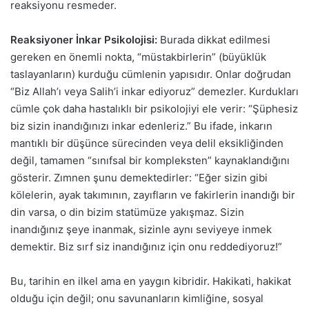
reaksiyonu resmeder.
Reaksiyoner İnkar Psikolojisi:
Burada dikkat edilmesi
gereken en önemli nokta, “müstakbirlerin” (büyüklük
taslayanların) kurduğu cümlenin yapısıdır. Onlar doğrudan
“Biz Allah’ı veya Salih’i inkar ediyoruz” demezler. Kurdukları
cümle çok daha hastalıklı bir psikolojiyi ele verir: “Şüphesiz
biz sizin inandığınızı inkar edenleriz.” Bu ifade, inkarın
mantıklı bir düşünce sürecinden veya delil eksikliğinden
değil, tamamen “sınıfsal bir kompleksten” kaynaklandığını
gösterir. Zımnen şunu demektedirler: “Eğer sizin gibi
kölelerin, ayak takımının, zayıfların ve fakirlerin inandığı bir
din varsa, o din bizim statümüze yakışmaz. Sizin
inandığınız şeye inanmak, sizinle aynı seviyeye inmek
demektir. Biz sırf siz inandığınız için onu reddediyoruz!”
Bu, tarihin en ilkel ama en yaygın kibridir. Hakikati, hakikat
olduğu için değil; onu savunanların kimliğine, sosyal