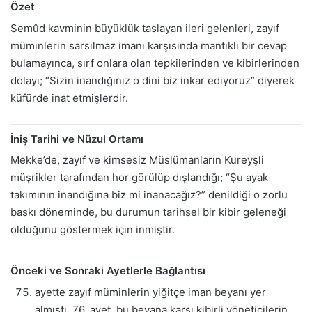
Özet
Semûd kavminin büyüklük taslayan ileri gelenleri, zayıf
müminlerin sarsılmaz imanı karşısında mantıklı bir cevap
bulamayınca, sırf onlara olan tepkilerinden ve kibirlerinden
dolayı; “Sizin inandığınız o dini biz inkar ediyoruz” diyerek
küfürde inat etmişlerdir.
İniş Tarihi ve Nüzul Ortamı
Mekke’de, zayıf ve kimsesiz Müslümanların Kureyşli
müşrikler tarafından hor görülüp dışlandığı; “Şu ayak
takımının inandığına biz mi inanacağız?” denildiği o zorlu
baskı döneminde, bu durumun tarihsel bir kibir geleneği
olduğunu göstermek için inmiştir.
Önceki ve Sonraki Ayetlerle Bağlantısı
ayette zayıf müminlerin yiğitçe iman beyanı yer
almıştı. 76. ayet, bu beyana karşı kibirli yöneticilerin