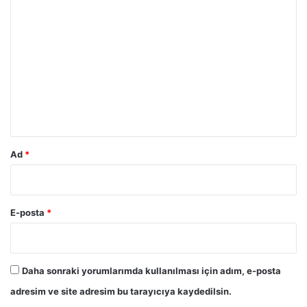
Y
o
r
u
m
*
Ad
*
E-posta
*
Daha sonraki yorumlarımda kullanılması için adım, e-posta
adresim ve site adresim bu tarayıcıya kaydedilsin.