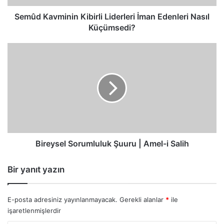
Semûd Kavminin Kibirli Liderleri İman Edenleri Nasıl
Küçümsedi?
Bireysel
Sorumluluk
Şuuru
|
Amel-
i
Salih
Bireysel Sorumluluk Şuuru | Amel-i Salih
Bir yanıt yazın
E-posta adresiniz yayınlanmayacak.
Gerekli alanlar
*
ile
işaretlenmişlerdir