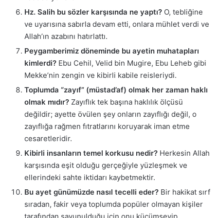
Hz. Salih bu sözler karşısında ne yaptı?
O, tebliğine
ve uyarısına sabırla devam etti, onlara mühlet verdi ve
Allah’ın azabını hatırlattı.
Peygamberimiz döneminde bu ayetin muhatapları
kimlerdi?
Ebu Cehil, Velid bin Mugire, Ebu Leheb gibi
Mekke’nin zengin ve kibirli kabile reisleriydi.
Toplumda “zayıf” (müstad’af) olmak her zaman haklı
olmak mıdır?
Zayıflık tek başına haklılık ölçüsü
değildir; ayette övülen şey onların zayıflığı değil, o
zayıflığa rağmen fıtratlarını koruyarak iman etme
cesaretleridir.
Kibirli insanların temel korkusu nedir?
Herkesin Allah
karşısında eşit olduğu gerçeğiyle yüzleşmek ve
ellerindeki sahte iktidarı kaybetmektir.
Bu ayet günümüzde nasıl tecelli eder?
Bir hakikat sırf
sıradan, fakir veya toplumda popüler olmayan kişiler
tarafından savunulduğu için onu küçümseyip