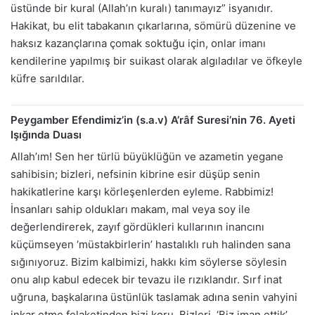
üstünde bir kural (Allah’ın kuralı) tanımayız” isyanıdır.
Hakikat, bu elit tabakanın çıkarlarına, sömürü düzenine ve
haksız kazançlarına çomak soktuğu için, onlar imanı
kendilerine yapılmış bir suikast olarak algıladılar ve öfkeyle
küfre sarıldılar.
Peygamber Efendimiz’in (s.a.v) A’râf Suresi’nin 76. Ayeti
Işığında Duası
Allah’ım! Sen her türlü büyüklüğün ve azametin yegane
sahibisin; bizleri, nefsinin kibrine esir düşüp senin
hakikatlerine karşı körleşenlerden eyleme. Rabbimiz!
İnsanları sahip oldukları makam, mal veya soy ile
değerlendirerek, zayıf gördükleri kullarının inancını
küçümseyen ‘müstakbirlerin’ hastalıklı ruh halinden sana
sığınıyoruz. Bizim kalbimizi, hakkı kim söylerse söylesin
onu alıp kabul edecek bir tevazu ile rızıklandır. Sırf inat
uğruna, başkalarına üstünlük taslamak adına senin vahyini
inkar etme felaketinden bizi koru. Bizleri, ‘Biz iman ettik’