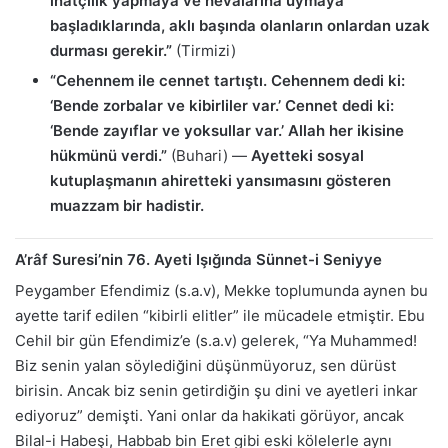
inatçılık yapmaya ve hevalarına uymaya
başladıklarında, aklı başında olanların onlardan uzak
durması gerekir.”
(Tirmizi)
“Cehennem ile cennet tartıştı. Cehennem dedi ki:
‘Bende zorbalar ve kibirliler var.’ Cennet dedi ki:
‘Bende zayıflar ve yoksullar var.’ Allah her ikisine
hükmünü verdi.”
(Buhari) —
Ayetteki sosyal
kutuplaşmanın ahiretteki yansımasını gösteren
muazzam bir hadistir.
A’râf Suresi’nin 76. Ayeti Işığında Sünnet-i Seniyye
Peygamber Efendimiz (s.a.v), Mekke toplumunda aynen bu
ayette tarif edilen “kibirli elitler” ile mücadele etmiştir. Ebu
Cehil bir gün Efendimiz’e (s.a.v) gelerek, “Ya Muhammed!
Biz senin yalan söylediğini düşünmüyoruz, sen dürüst
birisin. Ancak biz senin getirdiğin şu dini ve ayetleri inkar
ediyoruz” demişti. Yani onlar da hakikati görüyor, ancak
Bilal-i Habeşi, Habbab bin Eret gibi eski kölelerle aynı