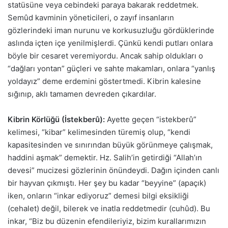
statüsüne veya cebindeki paraya bakarak reddetmek.
Semûd kavminin yöneticileri, o zayıf insanların
gözlerindeki iman nurunu ve korkusuzluğu gördüklerinde
aslında içten içe yenilmişlerdi. Çünkü kendi putları onlara
böyle bir cesaret veremiyordu. Ancak sahip oldukları o
“dağları yontan” güçleri ve sahte makamları, onlara “yanlış
yoldayız” deme erdemini göstertmedi. Kibrin kalesine
sığınıp, aklı tamamen devreden çıkardılar.
Kibrin Körlüğü (İstekberû):
Ayette geçen “istekberû”
kelimesi, “kibar” kelimesinden türemiş olup, “kendi
kapasitesinden ve sınırından büyük görünmeye çalışmak,
haddini aşmak” demektir. Hz. Salih’in getirdiği “Allah’ın
devesi” mucizesi gözlerinin önündeydi. Dağın içinden canlı
bir hayvan çıkmıştı. Her şey bu kadar “beyyine” (apaçık)
iken, onların “inkar ediyoruz” demesi bilgi eksikliği
(cehalet) değil, bilerek ve inatla reddetmedir (cuhûd). Bu
inkar, “Biz bu düzenin efendileriyiz, bizim kurallarımızın