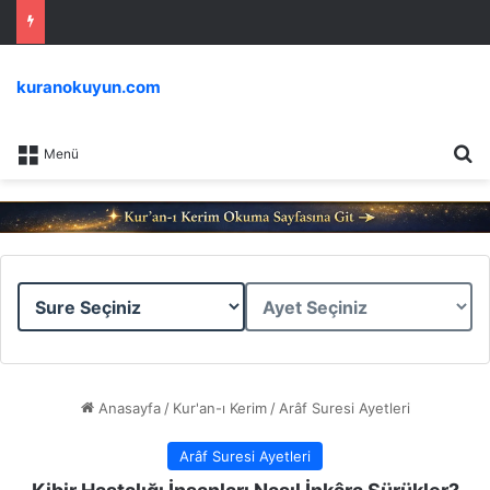
kuranokuyun.com
Ar
Menü
Sure
Ayet
Seçiniz
Seçiniz
Anasayfa
/
Kur'an-ı Kerim
/
Arâf Suresi Ayetleri
Arâf Suresi Ayetleri