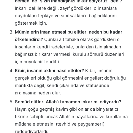
demedi de “sizin inandığınızı inkar ediyoruz” dedi?
İnkarı, delillere değil, zayıf gördükleri o insanlara
duydukları tepkiye ve sınıfsal kibre bağladıklarını
göstermek için.
Müminlerin iman etmesi bu elitleri neden bu kadar
öfkelendirdi?
Çünkü alt tabaka olarak gördükleri o
insanların kendi iradeleriyle, onlardan izin almadan
bağımsız bir karar vermesi, kurulu sömürü düzenleri
için büyük bir tehditti.
Kibir, insanın aklını nasıl etkiler?
Kibir, insanın
gerçekleri olduğu gibi görmesini engeller; doğruluğu
mantıkta değil, kendi çıkarında ve statüsünde
aramasına neden olur.
Semûd elitleri Allah’ı tamamen inkar mı ediyordu?
Hayır, çoğu geçmiş kavim gibi onlar da bir yaratıcı
fikrine sahipti, ancak Allah’ın hayatlarına ve kurallarına
müdahale etmesini (tevhid ve peygamberi)
reddediyorlardı.