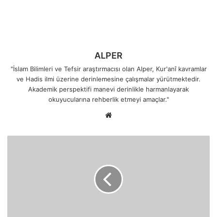
ALPER
"İslam Bilimleri ve Tefsir araştırmacısı olan Alper, Kur'anî kavramlar
ve Hadis ilmi üzerine derinlemesine çalışmalar yürütmektedir.
Akademik perspektifi manevi derinlikle harmanlayarak
okuyucularına rehberlik etmeyi amaçlar."
Web
sitesi
Semûd
Kavminin
Kibirli
Liderleri
İman
Edenleri
Nasıl
Küçümsedi?