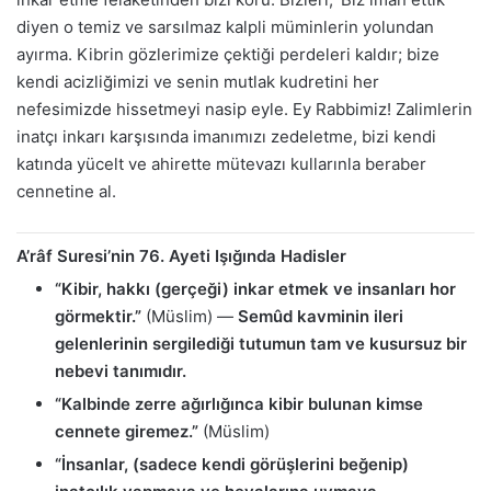
diyen o temiz ve sarsılmaz kalpli müminlerin yolundan
ayırma. Kibrin gözlerimize çektiği perdeleri kaldır; bize
kendi acizliğimizi ve senin mutlak kudretini her
nefesimizde hissetmeyi nasip eyle. Ey Rabbimiz! Zalimlerin
inatçı inkarı karşısında imanımızı zedeletme, bizi kendi
katında yücelt ve ahirette mütevazı kullarınla beraber
cennetine al.
A’râf Suresi’nin 76. Ayeti Işığında Hadisler
“Kibir, hakkı (gerçeği) inkar etmek ve insanları hor
görmektir.”
(Müslim) —
Semûd kavminin ileri
gelenlerinin sergilediği tutumun tam ve kusursuz bir
nebevi tanımıdır.
“Kalbinde zerre ağırlığınca kibir bulunan kimse
cennete giremez.”
(Müslim)
“İnsanlar, (sadece kendi görüşlerini beğenip)