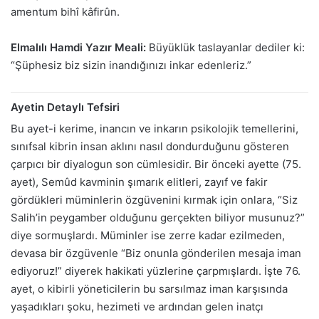
amentum bihî kâfirûn.
Elmalılı Hamdi Yazır Meali:
Büyüklük taslayanlar dediler ki:
“Şüphesiz biz sizin inandığınızı inkar edenleriz.”
Ayetin Detaylı Tefsiri
Bu ayet-i kerime, inancın ve inkarın psikolojik temellerini,
sınıfsal kibrin insan aklını nasıl dondurduğunu gösteren
çarpıcı bir diyalogun son cümlesidir. Bir önceki ayette (75.
ayet), Semûd kavminin şımarık elitleri, zayıf ve fakir
gördükleri müminlerin özgüvenini kırmak için onlara, “Siz
Salih’in peygamber olduğunu gerçekten biliyor musunuz?”
diye sormuşlardı. Müminler ise zerre kadar ezilmeden,
devasa bir özgüvenle “Biz onunla gönderilen mesaja iman
ediyoruz!” diyerek hakikati yüzlerine çarpmışlardı. İşte 76.
ayet, o kibirli yöneticilerin bu sarsılmaz iman karşısında
yaşadıkları şoku, hezimeti ve ardından gelen inatçı