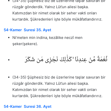
(34-35) Şüphesiz biz de üzerlerine taşlar savuran bir
rüzgâr gönderdik. Yalnız Lût’un ailesi başka.
Katımızdan bir nimet olarak bir seher vakti onları
kurtardık. Şükredenleri işte böyle mükâfatlandırırız.
54-Kamer Suresi 35. Ayet
Ni’meten min indina, kezâlike neczî men
şeker(şekere).
نِّعْمَةً مِّنْ عِندِنَا ۚ كَذَٰلِكَ نَجْزِى مَن شَكَرَ
(34-35) Şüphesiz biz de üzerlerine taşlar savuran bir
rüzgâr gönderdik. Yalnız Lût’un ailesi başka.
Katımızdan bir nimet olarak bir seher vakti onları
kurtardık. Şükredenleri işte böyle mükâfatlandırırız.
54-Kamer Suresi 36. Ayet