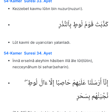
54-Kamer Suresi 33. Ayet
Kezzebet kavmu lûtın bin nuzur(nuzuri).
كَذَّبَتْ قَوْمُ لُوطٍۭ بِٱلنُّذُرِ
Lût kavmi de uyarıcıları yalanladı.
54-Kamer Suresi 34. Ayet
İnnâ erselnâ aleyhim hâsiben illâ âle lût(lûtin),
necceynâhum bi sehar(seharin).
إِنَّآ أَرْسَلْنَا عَلَيْهِمْ حَاصِبًا إِلَّآ ءَالَ لُوطٍ ۖ
نَّجَّيْنَٰهُم بِسَحَرٍ