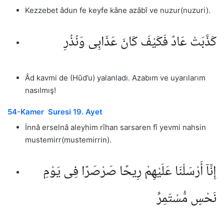
Kezzebet âdun fe keyfe kâne azâbî ve nuzur(nuzuri).
كَذَّبَتْ عَادٌ فَكَيْفَ كَانَ عَذَابِى وَنُذُرِ
Âd kavmi de (Hûd’u) yalanladı. Azabım ve uyarılarım
nasılmış!
54-Kamer Suresi 19. Ayet
İnnâ erselnâ aleyhim rîhan sarsaren fî yevmi nahsin
mustemirr(mustemirrin).
إِنَّآ أَرْسَلْنَا عَلَيْهِمْ رِيحًا صَرْصَرًا فِى يَوْمِ
نَحْسٍ مُّسْتَمِرٍّ