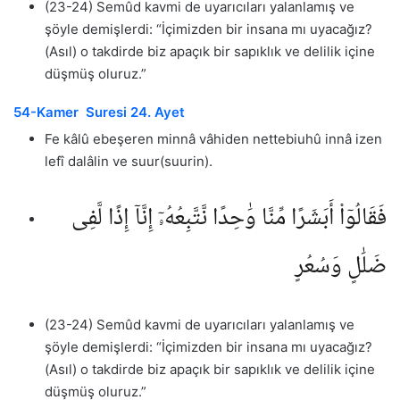
(23-24) Semûd kavmi de uyarıcıları yalanlamış ve
şöyle demişlerdi: “İçimizden bir insana mı uyacağız?
(Asıl) o takdirde biz apaçık bir sapıklık ve delilik içine
düşmüş oluruz.”
54-Kamer Suresi 24. Ayet
Fe kâlû ebeşeren minnâ vâhiden nettebiuhû innâ izen
lefî dalâlin ve suur(suurin).
فَقَالُوٓا۟ أَبَشَرًا مِّنَّا وَٰحِدًا نَّتَّبِعُهُۥٓ إِنَّآ إِذًا لَّفِى
ضَلَٰلٍ وَسُعُرٍ
(23-24) Semûd kavmi de uyarıcıları yalanlamış ve
şöyle demişlerdi: “İçimizden bir insana mı uyacağız?
(Asıl) o takdirde biz apaçık bir sapıklık ve delilik içine
düşmüş oluruz.”