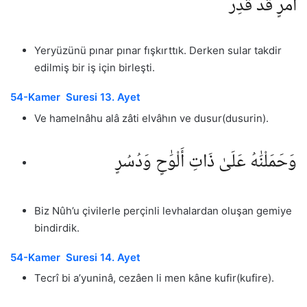
أَمْرٍ قَدْ قُدِرَ
Yeryüzünü pınar pınar fışkırttık. Derken sular takdir
edilmiş bir iş için birleşti.
54-Kamer Suresi 13. Ayet
Ve hamelnâhu alâ zâti elvâhın ve dusur(dusurin).
وَحَمَلْنَٰهُ عَلَىٰ ذَاتِ أَلْوَٰحٍ وَدُسُرٍ
Biz Nûh’u çivilerle perçinli levhalardan oluşan gemiye
bindirdik.
54-Kamer Suresi 14. Ayet
Tecrî bi a’yuninâ, cezâen li men kâne kufir(kufire).