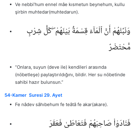
Ve nebbi’hum ennel mâe kısmetun beynehum, kullu
şirbin muhtedar(muhtedarun).
وَنَبِّئْهُمْ أَنَّ ٱلْمَآءَ قِسْمَةٌۢ بَيْنَهُمْ ۖ كُلُّ شِرْبٍ
مُّحْتَضَرٌ
“Onlara, suyun (deve ile) kendileri arasında
(nöbetleşe) paylaştırıldığını, bildir. Her su nöbetinde
sahibi hazır bulunsun.”
54-Kamer Suresi 29. Ayet
Fe nâdev sâhıbehum fe teâtâ fe akar(akare).
فَنَادَوْا۟ صَاحِبَهُمْ فَتَعَاطَىٰ فَعَقَرَ