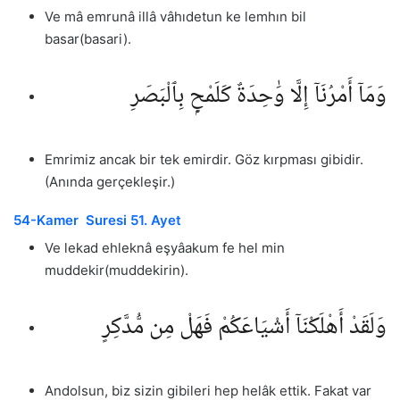
Ve mâ emrunâ illâ vâhıdetun ke lemhın bil
basar(basari).
وَمَآ أَمْرُنَآ إِلَّا وَٰحِدَةٌ كَلَمْحٍۭ بِٱلْبَصَرِ
Emrimiz ancak bir tek emirdir. Göz kırpması gibidir.
(Anında gerçekleşir.)
54-Kamer Suresi 51. Ayet
Ve lekad ehleknâ eşyâakum fe hel min
muddekir(muddekirin).
وَلَقَدْ أَهْلَكْنَآ أَشْيَاعَكُمْ فَهَلْ مِن مُّدَّكِرٍ
Andolsun, biz sizin gibileri hep helâk ettik. Fakat var