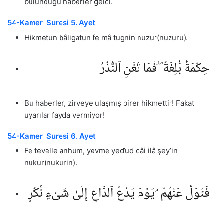
bulunduğu haberler geldi.
54-Kamer Suresi 5. Ayet
Hikmetun bâligatun fe mâ tugnin nuzur(nuzuru).
حِكْمَةٌۢ بَٰلِغَةٌ ۖ فَمَا تُغْنِ ٱلنُّذُرُ
Bu haberler, zirveye ulaşmış birer hikmettir! Fakat
uyarılar fayda vermiyor!
54-Kamer Suresi 6. Ayet
Fe tevelle anhum, yevme yed’ud dâi ilâ şey’in
nukur(nukurin).
فَتَوَلَّ عَنْهُمْ ۘ يَوْمَ يَدْعُ ٱلدَّاعِ إِلَىٰ شَىْءٍ نُّكُرٍ