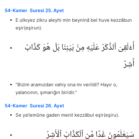
54-Kamer Suresi 25. Ayet
E ulkıyez zikru aleyhi min beyninâ bel huve kezzâbun
eşir(eşirun).
أَءُلْقِىَ ٱلذِّكْرُ عَلَيْهِ مِنۢ بَيْنِنَا بَلْ هُوَ كَذَّابٌ
أَشِرٌ
“Bizim aramızdan vahiy ona mı verildi? Hayır o,
yalancının, şımarığın biridir.”
54-Kamer Suresi 26. Ayet
Se ya’lemûne gaden menil kezzâbul eşir(eşiru).
سَيَعْلَمُونَ غَدًا مَّنِ ٱلْكَذَّابُ ٱلْأَشِرُ