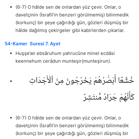
(6-7) O hâlde sen de onlardan yüz çevir. Onlar, o
davetçinin (İsrafil’in benzeri görülmemiş) bilinmedik
(korkunç) bir şeye çağırdığı gün, gözleri düşmüş bir
hâlde dağılmış çekirgeler gibi kabirlerden çıkarlar.
54-Kamer Suresi 7. Ayet
Huşşe’an ebsâruhum yahrucûne minel ecdâsi
keennehum cerâdun munteşir(munteşirun).
خُشَّعًا أَبْصَٰرُهُمْ يَخْرُجُونَ مِنَ ٱلْأَجْدَاثِ
كَأَنَّهُمْ جَرَادٌ مُّنتَشِرٌ
(6-7) O hâlde sen de onlardan yüz çevir. Onlar, o
davetçinin (İsrafil’in benzeri görülmemiş) bilinmedik
(korkunç) bir şeye çağırdığı gün, gözleri düşmüş bir