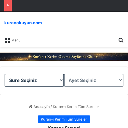
kuranokuyun.com
Ar
Menü
Sure
Ayet
Seçiniz
Seçiniz
Anasayfa
/
Kuran-ı Kerim Tüm Sureler
Kuran-ı Kerim Tüm Sureler