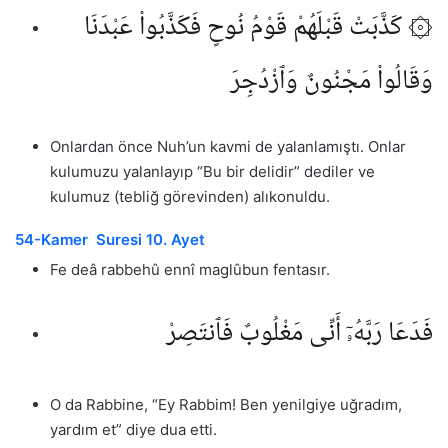
۞ كَذَّبَتْ قَبْلَهُمْ قَوْمُ نُوحٍ فَكَذَّبُوا۟ عَبْدَنَا
وَقَالُوا۟ مَجْنُونٌ وَٱزْدُجِرَ
Onlardan önce Nuh’un kavmi de yalanlamıştı. Onlar
kulumuzu yalanlayıp “Bu bir delidir” dediler ve
kulumuz (tebliğ görevinden) alıkonuldu.
54-Kamer Suresi 10. Ayet
Fe deâ rabbehû ennî maglûbun fentasır.
فَدَعَا رَبَّهُۥٓ أَنِّى مَغْلُوبٌ فَٱنتَصِرْ
O da Rabbine, “Ey Rabbim! Ben yenilgiye uğradım,
yardım et” diye dua etti.