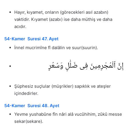
Hayır, kıyamet, onların (görecekleri asıl azabın)
vaktidir. Kıyamet (azabı) ise daha müthiş ve daha
acıdır.
54-Kamer Suresi 47. Ayet
İnnel mucrimîne fî dalâlin ve suur(suurin).
إِنَّ ٱلْمُجْرِمِينَ فِى ضَلَٰلٍ وَسُعُرٍ
Şüphesiz suçlular (müşrikler) sapıklık ve ateşler
içindedirler.
54-Kamer Suresi 48. Ayet
Yevme yushabûne fîn nâri alâ vucûhihim, zûkû messe
sekar(sekare).