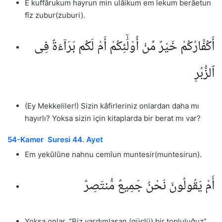
E kuffârukum hayrun min ulâikum em lekum berâetun
fîz zubur(zuburi).
أَكُفَّارُكُمْ خَيْرٌ مِّنْ أُو۟لَٰٓئِكُمْ أَمْ لَكُم بَرَآءَةٌ فِى
ٱلزُّبُرِ
(Ey Mekkeliler!) Sizin kâfirleriniz onlardan daha mı
hayırlı? Yoksa sizin için kitaplarda bir berat mı var?
54-Kamer Suresi 44. Ayet
Em yekûlûne nahnu cemîun muntesir(muntesirun).
أَمْ يَقُولُونَ نَحْنُ جَمِيعٌ مُّنتَصِرٌ
Yoksa onlar, “Biz yardımlaşan (güçlü) bir topluluğuz”