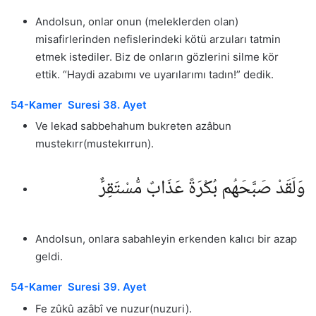
Andolsun, onlar onun (meleklerden olan)
misafirlerinden nefislerindeki kötü arzuları tatmin
etmek istediler. Biz de onların gözlerini silme kör
ettik. “Haydi azabımı ve uyarılarımı tadın!” dedik.
54-Kamer Suresi 38. Ayet
Ve lekad sabbehahum bukreten azâbun
mustekırr(mustekırrun).
وَلَقَدْ صَبَّحَهُم بُكْرَةً عَذَابٌ مُّسْتَقِرٌّ
Andolsun, onlara sabahleyin erkenden kalıcı bir azap
geldi.
54-Kamer Suresi 39. Ayet
Fe zûkû azâbî ve nuzur(nuzuri).