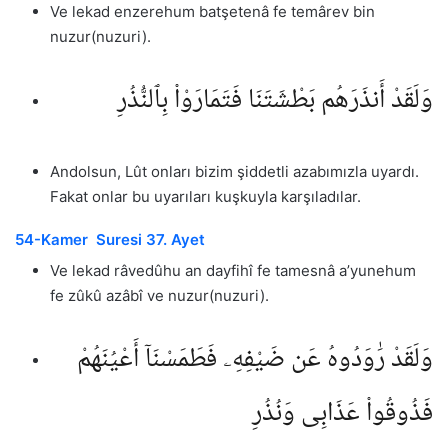
Ve lekad enzerehum batşetenâ fe temârev bin
nuzur(nuzuri).
وَلَقَدْ أَنذَرَهُم بَطْشَتَنَا فَتَمَارَوْا۟ بِٱلنُّذُرِ
Andolsun, Lût onları bizim şiddetli azabımızla uyardı.
Fakat onlar bu uyarıları kuşkuyla karşıladılar.
54-Kamer Suresi 37. Ayet
Ve lekad râvedûhu an dayfihî fe tamesnâ a’yunehum
fe zûkû azâbî ve nuzur(nuzuri).
وَلَقَدْ رَٰوَدُوهُ عَن ضَيْفِهِۦ فَطَمَسْنَآ أَعْيُنَهُمْ
فَذُوقُوا۟ عَذَابِى وَنُذُرِ