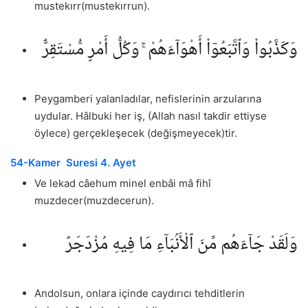
mustekırr(mustekırrun).
وَكَذَّبُوا۟ وَٱتَّبَعُوٓا۟ أَهْوَآءَهُمْ ۚ وَكُلُّ أَمْرٍ مُّسْتَقِرٌّ
Peygamberi yalanladılar, nefislerinin arzularına
uydular. Hâlbuki her iş, (Allah nasıl takdir ettiyse
öylece) gerçekleşecek (değişmeyecek)tir.
54-Kamer Suresi 4. Ayet
Ve lekad câehum minel enbâi mâ fihî
muzdecer(muzdecerun).
وَلَقَدْ جَآءَهُم مِّنَ ٱلْأَنۢبَآءِ مَا فِيهِ مُزْدَجَرٌ
Andolsun, onlara içinde caydırıcı tehditlerin