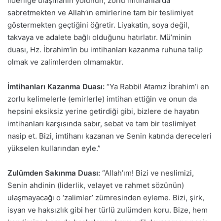
liderliğe ulaşmanın yolunun, zorlu imtihanlarda
sabretmekten ve Allah’ın emirlerine tam bir teslimiyet
göstermekten geçtiğini öğretir. Liyakatin, soya değil,
takvaya ve adalete bağlı olduğunu hatırlatır. Mü’minin
duası, Hz. İbrahim’in bu imtihanları kazanma ruhuna talip
olmak ve zalimlerden olmamaktır.
İmtihanları Kazanma Duası:
“Ya Rabbi! Atamız İbrahim’i en
zorlu kelimelerle (emirlerle) imtihan ettiğin ve onun da
hepsini eksiksiz yerine getirdiği gibi, bizlere de hayatın
imtihanları karşısında sabır, sebat ve tam bir teslimiyet
nasip et. Bizi, imtihanı kazanan ve Senin katında dereceleri
yükselen kullarından eyle.”
Zulümden Sakınma Duası:
“Allah’ım! Bizi ve neslimizi,
Senin ahdinin (liderlik, velayet ve rahmet sözünün)
ulaşmayacağı o ‘zalimler’ zümresinden eyleme. Bizi, şirk,
isyan ve haksızlık gibi her türlü zulümden koru. Bize, hem