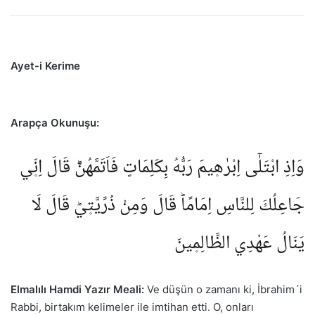
Ayet-i Kerime
Arapça Okunuşu:
وَاِذِ ابْتَلٰٓى اِبْرٰه۪يمَ رَبُّهُ بِكَلِمَاتٍ فَاَتَمَّهُنَّؕ قَالَ اِنّ۪ي
جَاعِلُكَ لِلنَّاسِ اِمَامًاؕ قَالَ وَمِنْ ذُرِّيَّت۪يؕ قَالَ لَا
يَنَالُ عَهْدِي الظَّالِم۪ينَ
Elmalılı Hamdi Yazır Meali:
Ve düşün o zamanı ki, İbrahim´i
Rabbi, birtakım kelimeler ile imtihan etti. O, onları