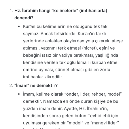
Hz. İbrahim hangi “kelimelerle” (imtihanlarla)
denendi?
Kur’an bu kelimelerin ne olduğunu tek tek
saymaz. Ancak tefsirlerde, Kur’an’ın farklı
yerlerinde anlatılan olaylardan yola çıkarak, ateşe
atılması, vatanını terk etmesi (hicret), eşini ve
bebeğini ıssız bir vadiye bırakması, yaşlılığında
kendisine verilen tek oğlu İsmail’i kurban etme
emrine uyması, sünnet olması gibi en zorlu
imtihanlar zikredilir.
“İmam” ne demektir?
İmam, kelime olarak “önder, lider, rehber, model”
demektir. Namazda en önde duran kişiye de bu
yüzden imam denir. Ayette, Hz. İbrahim’in,
kendisinden sonra gelen bütün Tevhid ehli için
uyulması gereken bir “model” ve “manevi lider”