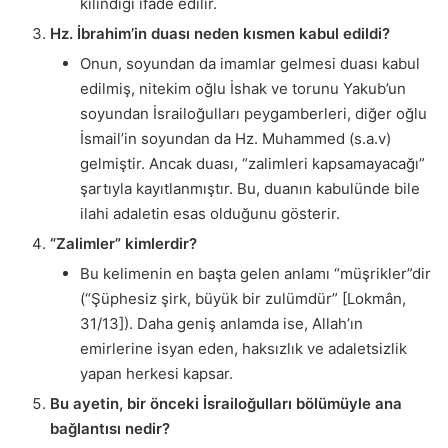
kılındığı ifade edilir.
Hz. İbrahim’in duası neden kısmen kabul edildi?
Onun, soyundan da imamlar gelmesi duası kabul
edilmiş, nitekim oğlu İshak ve torunu Yakub’un
soyundan İsrailoğulları peygamberleri, diğer oğlu
İsmail’in soyundan da Hz. Muhammed (s.a.v)
gelmiştir. Ancak duası, “zalimleri kapsamayacağı”
şartıyla kayıtlanmıştır. Bu, duanın kabulünde bile
ilahi adaletin esas olduğunu gösterir.
“Zalimler” kimlerdir?
Bu kelimenin en başta gelen anlamı “müşrikler”dir
(“Şüphesiz şirk, büyük bir zulümdür” [Lokmân,
31/13]). Daha geniş anlamda ise, Allah’ın
emirlerine isyan eden, haksızlık ve adaletsizlik
yapan herkesi kapsar.
Bu ayetin, bir önceki İsrailoğulları bölümüyle ana
bağlantısı nedir?