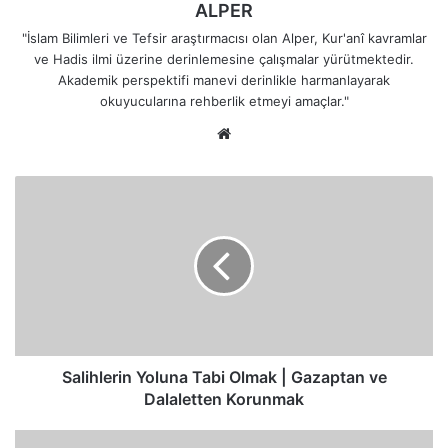
ALPER
"İslam Bilimleri ve Tefsir araştırmacısı olan Alper, Kur'anî kavramlar
ve Hadis ilmi üzerine derinlemesine çalışmalar yürütmektedir.
Akademik perspektifi manevi derinlikle harmanlayarak
okuyucularına rehberlik etmeyi amaçlar."
Web
sitesi
Salihlerin
Yoluna
Tabi
Olmak
|
Gazaptan
ve
Dalaletten
Korunmak
Salihlerin Yoluna Tabi Olmak | Gazaptan ve
Dalaletten Korunmak
Kâbe'ye