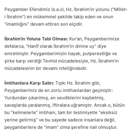
Peygamber Efendimiz (s.a.v), Hz. İbrahim’in yolunu (“Millet-
i İbrahim”) en mükemmel şekilde takip eden ve onun
“imamlığını” devam ettiren son elçidir.
İbrahim’in Yoluna Tabi Olması:
Kur’an, Peygamberimize
defalarca, “Hanîf olarak İbrahim’in dinine uy” diye
emretmiştir. Peygamberimizin hayatı, putperestliğe ve
şirke karşı verdiği Tevhid mücadelesiyle, Hz. İbrahim’in
mücadelesinin bir devamı niteliğindedir.
İmtihanlara Karşı Sabrı:
Tıpkı Hz. İbrahim gibi,
Peygamberimiz de en zorlu imtihanlardan geçmiştir:
Yurdundan çıkarılmış, en sevdiklerini kaybetmiş,
savaşlarda yaralanmış, iftiralara uğramıştır. Ancak o, bütün
bu “kelimelerle” imtihanı, tam bir teslimiyetle “eksiksiz
yerine getirmiş” ve bu sayede sadece insanlara değil,
peygamberlere de “imam” olma şerefine nail olmuştur.