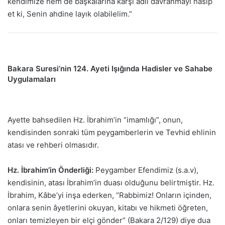
kendimize hem de başkalarına karşı adil davranmayı nasip
et ki, Senin ahdine layık olabilelim.”
Bakara Suresi’nin 124. Ayeti Işığında Hadisler ve Sahabe
Uygulamaları
Ayette bahsedilen Hz. İbrahim’in “imamlığı”, onun,
kendisinden sonraki tüm peygamberlerin ve Tevhid ehlinin
atası ve rehberi olmasıdır.
Hz. İbrahim’in Önderliği:
Peygamber Efendimiz (s.a.v),
kendisinin, atası İbrahim’in duası olduğunu belirtmiştir. Hz.
İbrahim, Kâbe’yi inşa ederken, “Rabbimiz! Onların içinden,
onlara senin âyetlerini okuyan, kitabı ve hikmeti öğreten,
onları temizleyen bir elçi gönder” (Bakara 2/129) diye dua