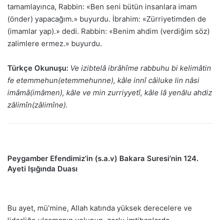
tamamlayınca, Rabbin: «Ben seni bütün insanlara imam
(önder) yapacağım.» buyurdu. İbrahim: «Zürriyetimden de
(imamlar yap).» dedi. Rabbin: «Benim ahdim (verdiğim söz)
zalimlere ermez.» buyurdu.
Türkçe Okunuşu:
Ve izibtelâ ibrâhîme rabbuhu bi kelimâtin
fe etemmehun(etemmehunne), kâle innî câiluke lin nâsi
imâmâ(imâmen), kâle ve min zurriyyetî, kâle lâ yenâlu ahdiz
zâlimîn(zâlimîne).
Peygamber Efendimiz’in (s.a.v) Bakara Suresi’nin 124.
Ayeti Işığında Duası
Bu ayet, mü’mine, Allah katında yüksek derecelere ve