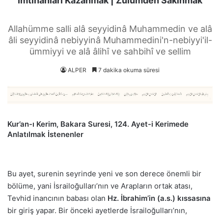
İmtihanları Kazanmak | Zulümden Sakınmak
Allahümme salli alâ seyyidinâ Muhammedin ve alâ
âli seyyidinâ nebiyyinâ Muhammedini'n-nebiyyi'il-
ümmiyyi ve alâ âlihî ve sahbihî ve sellim
ALPER
7 dakika okuma süresi
Kur’an-ı Kerim, Bakara Suresi, 124. Ayet-i Kerimede
Anlatılmak İstenenler
Bu ayet, surenin seyrinde yeni ve son derece önemli bir
bölüme, yani İsrailoğulları’nın ve Arapların ortak atası,
Tevhid inancının babası olan
Hz. İbrahim’in (a.s.) kıssasına
bir giriş yapar. Bir önceki ayetlerde İsrailoğulları’nın,