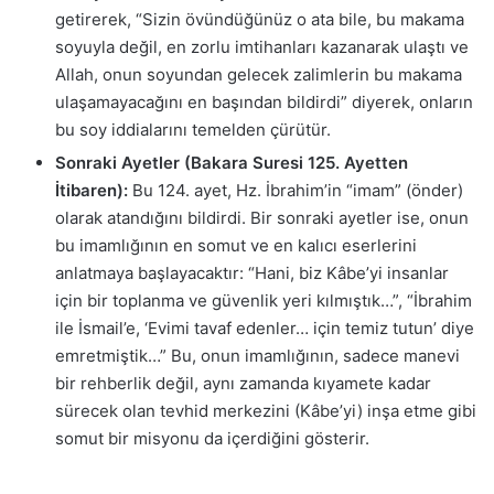
getirerek, “Sizin övündüğünüz o ata bile, bu makama
soyuyla değil, en zorlu imtihanları kazanarak ulaştı ve
Allah, onun soyundan gelecek zalimlerin bu makama
ulaşamayacağını en başından bildirdi” diyerek, onların
bu soy iddialarını temelden çürütür.
Sonraki Ayetler (Bakara Suresi 125. Ayetten
İtibaren):
Bu 124. ayet, Hz. İbrahim’in “imam” (önder)
olarak atandığını bildirdi. Bir sonraki ayetler ise, onun
bu imamlığının en somut ve en kalıcı eserlerini
anlatmaya başlayacaktır: “Hani, biz Kâbe’yi insanlar
için bir toplanma ve güvenlik yeri kılmıştık…”, “İbrahim
ile İsmail’e, ‘Evimi tavaf edenler… için temiz tutun’ diye
emretmiştik…” Bu, onun imamlığının, sadece manevi
bir rehberlik değil, aynı zamanda kıyamete kadar
sürecek olan tevhid merkezini (Kâbe’yi) inşa etme gibi
somut bir misyonu da içerdiğini gösterir.