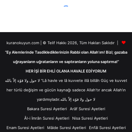
kuranokuyun.com | © Telif Hakkı 2026, Tüm Hakları Saklıdır |
“Ey Alemlerinde Tasdiklediklerinizin Rabbi olan Allah’ım! Bizi; gazaba
uğrayanların uğratanların ve saptıranların yoluna saptırma!”
HER İŞİ BİR EHLİ OLANA HAVALE EDİYORUM
لا حول ولا قوّة إلاّ بالله “Lâ havle ve lâ kuvvete illâ billâh Güç ve kuvvet
her türlü değişim ve gücün kaynağı sadece Allah'tır ancak Allah’ın
yardımıyladır.لا حول ولا قوّة إلاّ بالله
Bakara Suresi Ayetleri
Arâf Suresi Ayetleri
Âl-i İmrân Suresi Ayetleri
Nisa Suresi Ayetleri
Enam Suresi Ayetleri
Mâide Suresi Ayetleri
Enfâl Suresi Ayetleri