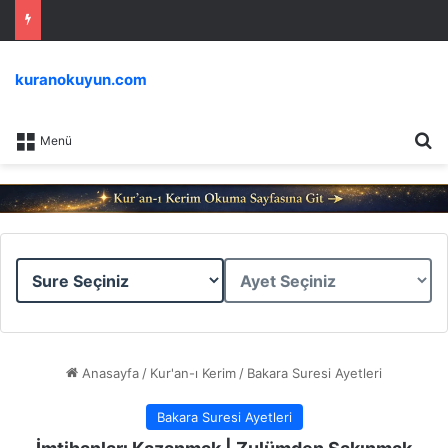
kuranokuyun.com
Ar
Menü
Sure
Ayet
Seçiniz
Seçiniz
Anasayfa
/
Kur'an-ı Kerim
/
Bakara Suresi Ayetleri
Bakara Suresi Ayetleri