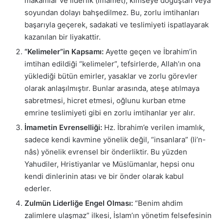
makamlar ve liderlik (imamet), kimseye doğuştan veya
soyundan dolayı bahşedilmez. Bu, zorlu imtihanları
başarıyla geçerek, sadakati ve teslimiyeti ispatlayarak
kazanılan bir liyakattir.
“Kelimeler”in Kapsamı:
Ayette geçen ve İbrahim’in
imtihan edildiği “kelimeler”, tefsirlerde, Allah’ın ona
yüklediği bütün emirler, yasaklar ve zorlu görevler
olarak anlaşılmıştır. Bunlar arasında, ateşe atılmaya
sabretmesi, hicret etmesi, oğlunu kurban etme
emrine teslimiyeti gibi en zorlu imtihanlar yer alır.
İmametin Evrenselliği:
Hz. İbrahim’e verilen imamlık,
sadece kendi kavmine yönelik değil, “insanlara” (li’n-
nâs) yönelik evrensel bir önderliktir. Bu yüzden
Yahudiler, Hristiyanlar ve Müslümanlar, hepsi onu
kendi dinlerinin atası ve bir önder olarak kabul
ederler.
Zulmün Liderliğe Engel Olması:
“Benim ahdim
zalimlere ulaşmaz” ilkesi, İslam’ın yönetim felsefesinin