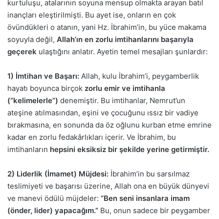
kurtuluşu, atalarının soyuna mensup olmakta arayan batıl
inançları eleştirilmişti. Bu ayet ise, onların en çok
övündükleri o atanın, yani Hz. İbrahim’in, bu yüce makama
soyuyla değil,
Allah’ın en zorlu imtihanlarını başarıyla
geçerek
ulaştığını anlatır. Ayetin temel mesajları şunlardır:
1) İmtihan ve Başarı:
Allah, kulu İbrahim’i, peygamberlik
hayatı boyunca birçok
zorlu emir ve imtihanla
(“kelimelerle”)
denemiştir. Bu imtihanlar, Nemrut’un
ateşine atılmasından, eşini ve çocuğunu ıssız bir vadiye
bırakmasına, en sonunda da öz oğlunu kurban etme emrine
kadar en zorlu fedakârlıkları içerir. Ve İbrahim, bu
imtihanların
hepsini eksiksiz bir şekilde yerine getirmiştir.
2) Liderlik (İmamet) Müjdesi:
İbrahim’in bu sarsılmaz
teslimiyeti ve başarısı üzerine, Allah ona en büyük dünyevi
ve manevi ödülü müjdeler:
“Ben seni insanlara imam
(önder, lider) yapacağım.”
Bu, onun sadece bir peygamber