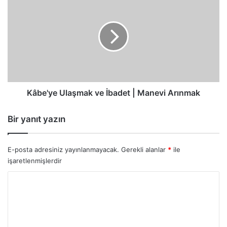
Ulaşmak
ve
İbadet
|
Manevi
Arınmak
Kâbe'ye Ulaşmak ve İbadet | Manevi Arınmak
Bir yanıt yazın
E-posta adresiniz yayınlanmayacak.
Gerekli alanlar
*
ile
işaretlenmişlerdir
Y
o
r
u