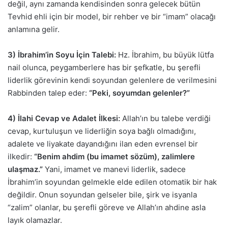
değil, aynı zamanda kendisinden sonra gelecek bütün
Tevhid ehli için bir model, bir rehber ve bir “imam” olacağı
anlamına gelir.
3) İbrahim’in Soyu İçin Talebi:
Hz. İbrahim, bu büyük lütfa
nail olunca, peygamberlere has bir şefkatle, bu şerefli
liderlik görevinin kendi soyundan gelenlere de verilmesini
Rabbinden talep eder:
“Peki, soyumdan gelenler?”
4) İlahi Cevap ve Adalet İlkesi:
Allah’ın bu talebe verdiği
cevap, kurtuluşun ve liderliğin soya bağlı olmadığını,
adalete ve liyakate dayandığını ilan eden evrensel bir
ilkedir:
“Benim ahdim (bu imamet sözüm), zalimlere
ulaşmaz.”
Yani, imamet ve manevi liderlik, sadece
İbrahim’in soyundan gelmekle elde edilen otomatik bir hak
değildir. Onun soyundan gelseler bile, şirk ve isyanla
“zalim” olanlar, bu şerefli göreve ve Allah’ın ahdine asla
layık olamazlar.