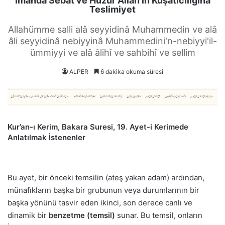
İmanda Sebat ve Huzur Allah’ın Kuşatıcılığına
Teslimiyet
Allahümme salli alâ seyyidinâ Muhammedin ve alâ
âli seyyidinâ nebiyyinâ Muhammedini'n-nebiyyi'il-
ümmiyyi ve alâ âlihî ve sahbihî ve sellim
ALPER
6 dakika okuma süresi
Kur’an-ı Kerim, Bakara Suresi, 19. Ayet-i Kerimede
Anlatılmak İstenenler
Bu ayet, bir önceki temsilin (ateş yakan adam) ardından,
münafıkların başka bir grubunun veya durumlarının bir
başka yönünü tasvir eden ikinci, son derece canlı ve
dinamik bir
benzetme (temsil)
sunar. Bu temsil, onların