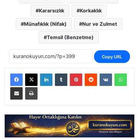
Kararsızlık
Korkaklık
Münafıklık (Nifak)
Nur ve Zulmet
Temsil (Benzetme)
Copy URL
LinkedIn
Tumblr
Pinterest
Reddit
VKontakte
Whats
E-Posta ile paylaş
Yazdır