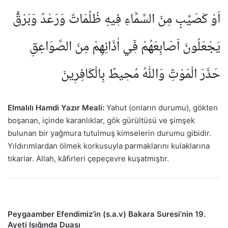
اَوْ كَصَيِّبٍ مِنَ السَّمَٓاءِ ف۪يهِ ظُلُمَاتٌ وَرَعْدٌ وَبَرْقٌۚ
يَجْعَلُونَ اَصَابِعَهُمْ ف۪ٓي اٰذَانِهِمْ مِنَ الصَّوَاعِقِ
حَذَرَ الْمَوْتِؕ وَاللّٰهُ مُح۪يطٌ بِالْكَافِر۪ينَ
Elmalılı Hamdi Yazır Meali:
Yahut (onların durumu), gökten
boşanan, içinde karanlıklar, gök gürültüsü ve şimşek
bulunan bir yağmura tutulmuş kimselerin durumu gibidir.
Yıldırımlardan ölmek korkusuyla parmaklarını kulaklarına
tıkarlar. Allah, kâfirleri çepeçevre kuşatmıştır.
Peygaamber Efendimiz’in (s.a.v) Bakara Suresi’nin 19.
Ayeti Işığında Duası