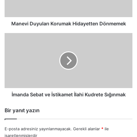
Manevi Duyuları Korumak Hidayetten Dönmemek
İmanda
Sebat
ve
İstikamet
İlahi
Kudrete
Sığınmak
İmanda Sebat ve İstikamet İlahi Kudrete Sığınmak
Bir yanıt yazın
E-posta adresiniz yayınlanmayacak.
Gerekli alanlar
*
ile
işaretlenmişlerdir