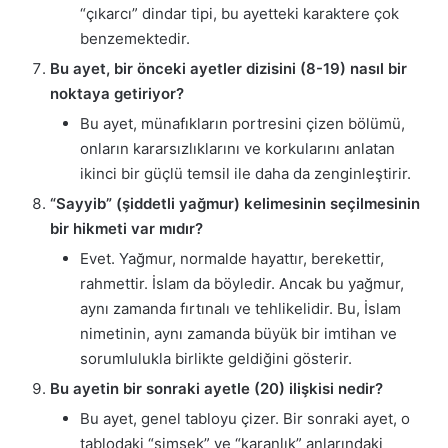
“çıkarcı” dindar tipi, bu ayetteki karaktere çok
benzemektedir.
Bu ayet, bir önceki ayetler dizisini (8-19) nasıl bir
noktaya getiriyor?
Bu ayet, münafıkların portresini çizen bölümü,
onların kararsızlıklarını ve korkularını anlatan
ikinci bir güçlü temsil ile daha da zenginleştirir.
“Sayyib” (şiddetli yağmur) kelimesinin seçilmesinin
bir hikmeti var mıdır?
Evet. Yağmur, normalde hayattır, berekettir,
rahmettir. İslam da böyledir. Ancak bu yağmur,
aynı zamanda fırtınalı ve tehlikelidir. Bu, İslam
nimetinin, aynı zamanda büyük bir imtihan ve
sorumlulukla birlikte geldiğini gösterir.
Bu ayetin bir sonraki ayetle (20) ilişkisi nedir?
Bu ayet, genel tabloyu çizer. Bir sonraki ayet, o
tablodaki “şimşek” ve “karanlık” anlarındaki