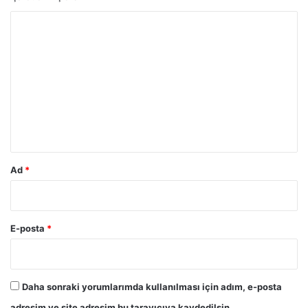
Y
o
r
u
m
*
Ad
*
E-posta
*
Daha sonraki yorumlarımda kullanılması için adım, e-posta
adresim ve site adresim bu tarayıcıya kaydedilsin.