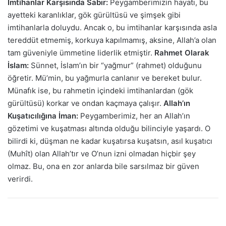
İmtihanlar Karşısında Sabır:
Peygamberimizin hayatı, bu
ayetteki karanlıklar, gök gürültüsü ve şimşek gibi
imtihanlarla doluydu. Ancak o, bu imtihanlar karşısında asla
tereddüt etmemiş, korkuya kapılmamış, aksine, Allah’a olan
tam güveniyle ümmetine liderlik etmiştir.
Rahmet Olarak
İslam:
Sünnet, İslam’ın bir “yağmur” (rahmet) olduğunu
öğretir. Mü’min, bu yağmurla canlanır ve bereket bulur.
Münafık ise, bu rahmetin içindeki imtihanlardan (gök
gürültüsü) korkar ve ondan kaçmaya çalışır.
Allah’ın
Kuşatıcılığına İman:
Peygamberimiz, her an Allah’ın
gözetimi ve kuşatması altında olduğu bilinciyle yaşardı. O
bilirdi ki, düşman ne kadar kuşatırsa kuşatsın, asıl kuşatıcı
(Muhît) olan Allah’tır ve O’nun izni olmadan hiçbir şey
olmaz. Bu, ona en zor anlarda bile sarsılmaz bir güven
verirdi.