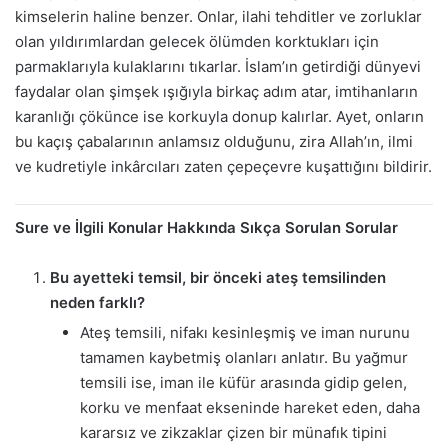
kimselerin haline benzer. Onlar, ilahi tehditler ve zorluklar
olan yıldırımlardan gelecek ölümden korktukları için
parmaklarıyla kulaklarını tıkarlar. İslam’ın getirdiği dünyevi
faydalar olan şimşek ışığıyla birkaç adım atar, imtihanların
karanlığı çökünce ise korkuyla donup kalırlar. Ayet, onların
bu kaçış çabalarının anlamsız olduğunu, zira Allah’ın, ilmi
ve kudretiyle inkârcıları zaten çepeçevre kuşattığını bildirir.
Sure ve İlgili Konular Hakkında Sıkça Sorulan Sorular
Bu ayetteki temsil, bir önceki ateş temsilinden
neden farklı?
Ateş temsili, nifakı kesinleşmiş ve iman nurunu
tamamen kaybetmiş olanları anlatır. Bu yağmur
temsili ise, iman ile küfür arasında gidip gelen,
korku ve menfaat ekseninde hareket eden, daha
kararsız ve zikzaklar çizen bir münafık tipini