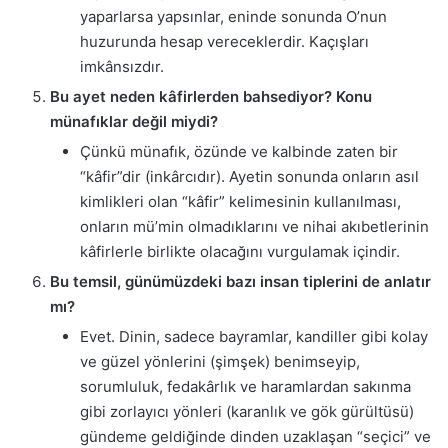
yaparlarsa yapsınlar, eninde sonunda O’nun
huzurunda hesap vereceklerdir. Kaçışları
imkânsızdır.
Bu ayet neden kâfirlerden bahsediyor? Konu
münafıklar değil miydi?
Çünkü münafık, özünde ve kalbinde zaten bir
“kâfir”dir (inkârcıdır). Ayetin sonunda onların asıl
kimlikleri olan “kâfir” kelimesinin kullanılması,
onların mü’min olmadıklarını ve nihai akıbetlerinin
kâfirlerle birlikte olacağını vurgulamak içindir.
Bu temsil, günümüzdeki bazı insan tiplerini de anlatır
mı?
Evet. Dinin, sadece bayramlar, kandiller gibi kolay
ve güzel yönlerini (şimşek) benimseyip,
sorumluluk, fedakârlık ve haramlardan sakınma
gibi zorlayıcı yönleri (karanlık ve gök gürültüsü)
gündeme geldiğinde dinden uzaklaşan “seçici” ve