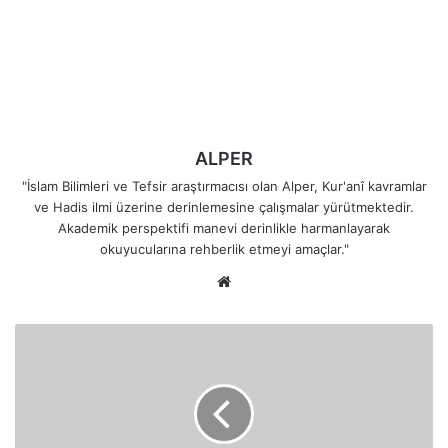
ALPER
"İslam Bilimleri ve Tefsir araştırmacısı olan Alper, Kur'anî kavramlar
ve Hadis ilmi üzerine derinlemesine çalışmalar yürütmektedir.
Akademik perspektifi manevi derinlikle harmanlayarak
okuyucularına rehberlik etmeyi amaçlar."
Web
sitesi
Manevi
Duyuları
Korumak
Hidayetten
Dönmemek