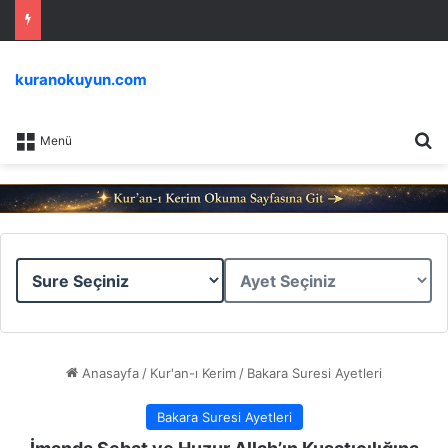
kuranokuyun.com
Ar
Menü
Sure
Ayet
Seçiniz
Seçiniz
Anasayfa
/
Kur'an-ı Kerim
/
Bakara Suresi Ayetleri
Bakara Suresi Ayetleri