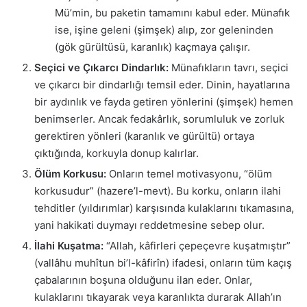
Mü’min, bu paketin tamamını kabul eder. Münafık
ise, işine geleni (şimşek) alıp, zor geleninden
(gök gürültüsü, karanlık) kaçmaya çalışır.
Seçici ve Çıkarcı Dindarlık:
Münafıkların tavrı, seçici
ve çıkarcı bir dindarlığı temsil eder. Dinin, hayatlarına
bir aydınlık ve fayda getiren yönlerini (şimşek) hemen
benimserler. Ancak fedakârlık, sorumluluk ve zorluk
gerektiren yönleri (karanlık ve gürültü) ortaya
çıktığında, korkuyla donup kalırlar.
Ölüm Korkusu:
Onların temel motivasyonu, “ölüm
korkusudur” (hazere’l-mevt). Bu korku, onların ilahi
tehditler (yıldırımlar) karşısında kulaklarını tıkamasına,
yani hakikati duymayı reddetmesine sebep olur.
İlahi Kuşatma:
“Allah, kâfirleri çepeçevre kuşatmıştır”
(vallâhu muhîtun bi’l-kâfirîn) ifadesi, onların tüm kaçış
çabalarının boşuna olduğunu ilan eder. Onlar,
kulaklarını tıkayarak veya karanlıkta durarak Allah’ın