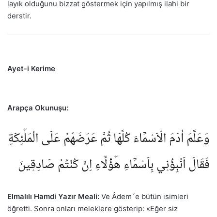
layık olduğunu bizzat göstermek için yapılmış ilahi bir
derstir.
Ayet-i Kerime
Arapça Okunuşu:
وَعَلَّمَ اٰدَمَ الْاَسْمَٓاءَ كُلَّهَا ثُمَّ عَرَضَهُمْ عَلَى الْمَلٰٓئِكَةِ
فَقَالَ اَنْبِؤُ۫ن۪ي بِاَسْمَٓاءِ هٰٓؤُ۬لَٓاءِ اِنْ كُنْتُمْ صَادِق۪ينَ
Elmalılı Hamdi Yazır Meali:
Ve Âdem´e bütün isimleri
öğretti. Sonra onları meleklere gösterip: «Eğer siz