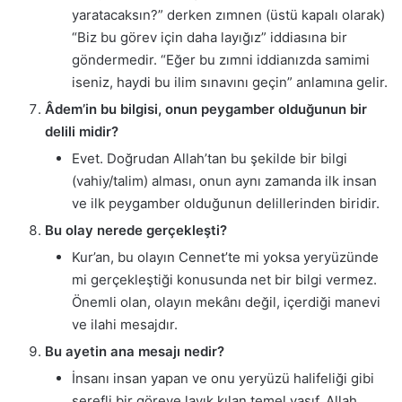
yaratacaksın?” derken zımnen (üstü kapalı olarak)
“Biz bu görev için daha layığız” iddiasına bir
göndermedir. “Eğer bu zımni iddianızda samimi
iseniz, haydi bu ilim sınavını geçin” anlamına gelir.
Âdem’in bu bilgisi, onun peygamber olduğunun bir
delili midir?
Evet. Doğrudan Allah’tan bu şekilde bir bilgi
(vahiy/talim) alması, onun aynı zamanda ilk insan
ve ilk peygamber olduğunun delillerinden biridir.
Bu olay nerede gerçekleşti?
Kur’an, bu olayın Cennet’te mi yoksa yeryüzünde
mi gerçekleştiği konusunda net bir bilgi vermez.
Önemli olan, olayın mekânı değil, içerdiği manevi
ve ilahi mesajdır.
Bu ayetin ana mesajı nedir?
İnsanı insan yapan ve onu yeryüzü halifeliği gibi
şerefli bir göreve layık kılan temel vasıf, Allah