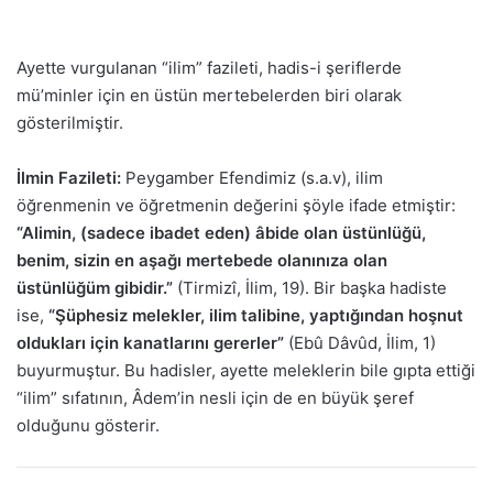
Ayette vurgulanan “ilim” fazileti, hadis-i şeriflerde
mü’minler için en üstün mertebelerden biri olarak
gösterilmiştir.
İlmin Fazileti:
Peygamber Efendimiz (s.a.v), ilim
öğrenmenin ve öğretmenin değerini şöyle ifade etmiştir:
“Alimin, (sadece ibadet eden) âbide olan üstünlüğü,
benim, sizin en aşağı mertebede olanınıza olan
üstünlüğüm gibidir.”
(Tirmizî, İlim, 19). Bir başka hadiste
ise,
“Şüphesiz melekler, ilim talibine, yaptığından hoşnut
oldukları için kanatlarını gererler”
(Ebû Dâvûd, İlim, 1)
buyurmuştur. Bu hadisler, ayette meleklerin bile gıpta ettiği
“ilim” sıfatının, Âdem’in nesli için de en büyük şeref
olduğunu gösterir.