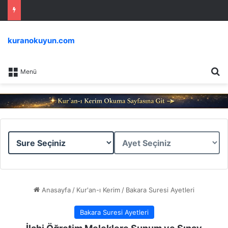
kuranokuyun.com
Ar
Menü
Sure
Ayet
Seçiniz
Seçiniz
Anasayfa
/
Kur'an-ı Kerim
/
Bakara Suresi Ayetleri
Bakara Suresi Ayetleri