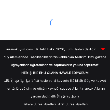
kuranokuyun.com | © Telif Hakkı 2026, Tüm Hakları Saklıdır |
“Ey Alemlerinde Tasdiklediklerinizin Rabbi olan Allah’ım! Bizi; gazaba
uğrayanların uğratanların ve saptıranların yoluna saptırma!”
HER İŞİ BİR EHLİ OLANA HAVALE EDİYORUM
لا حول ولا قوّة إلاّ بالله “Lâ havle ve lâ kuvvete illâ billâh Güç ve kuvvet
her türlü değişim ve gücün kaynağı sadece Allah'tır ancak Allah’ın
yardımıyladır.لا حول ولا قوّة إلاّ بالله
Bakara Suresi Ayetleri
Arâf Suresi Ayetleri