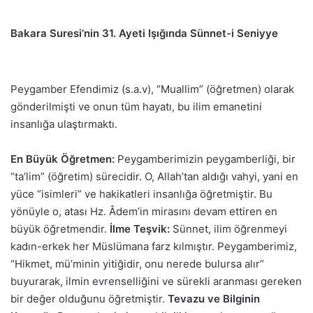
Bakara Suresi’nin 31. Ayeti Işığında Sünnet-i Seniyye
Peygamber Efendimiz (s.a.v), “Muallim” (öğretmen) olarak
gönderilmişti ve onun tüm hayatı, bu ilim emanetini
insanlığa ulaştırmaktı.
En Büyük Öğretmen:
Peygamberimizin peygamberliği, bir
“ta’lim” (öğretim) sürecidir. O, Allah’tan aldığı vahyi, yani en
yüce “isimleri” ve hakikatleri insanlığa öğretmiştir. Bu
yönüyle o, atası Hz. Âdem’in mirasını devam ettiren en
büyük öğretmendir.
İlme Teşvik:
Sünnet, ilim öğrenmeyi
kadın-erkek her Müslümana farz kılmıştır. Peygamberimiz,
“Hikmet, mü’minin yitiğidir, onu nerede bulursa alır”
buyurarak, ilmin evrenselliğini ve sürekli aranması gereken
bir değer olduğunu öğretmiştir.
Tevazu ve Bilginin