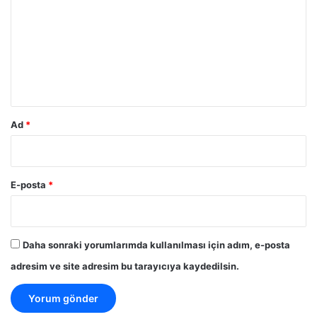
r
u
m
*
Ad
*
E-posta
*
Daha sonraki yorumlarımda kullanılması için adım, e-posta
adresim ve site adresim bu tarayıcıya kaydedilsin.