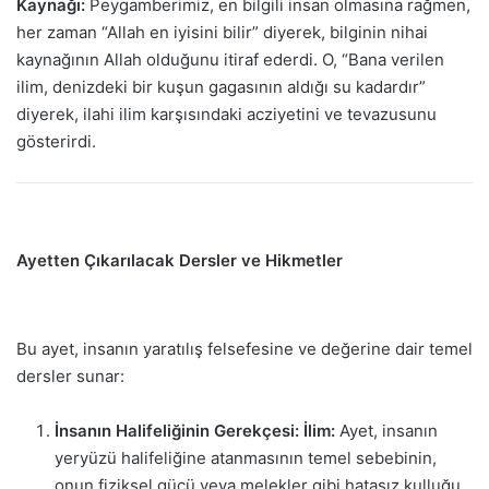
Kaynağı:
Peygamberimiz, en bilgili insan olmasına rağmen,
her zaman “Allah en iyisini bilir” diyerek, bilginin nihai
kaynağının Allah olduğunu itiraf ederdi. O, “Bana verilen
ilim, denizdeki bir kuşun gagasının aldığı su kadardır”
diyerek, ilahi ilim karşısındaki acziyetini ve tevazusunu
gösterirdi.
Ayetten Çıkarılacak Dersler ve Hikmetler
Bu ayet, insanın yaratılış felsefesine ve değerine dair temel
dersler sunar:
İnsanın Halifeliğinin Gerekçesi: İlim:
Ayet, insanın
yeryüzü halifeliğine atanmasının temel sebebinin,
onun fiziksel gücü veya melekler gibi hatasız kulluğu