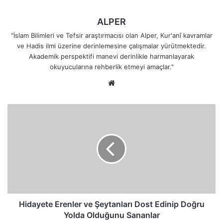
ALPER
"İslam Bilimleri ve Tefsir araştırmacısı olan Alper, Kur'anî kavramlar
ve Hadis ilmi üzerine derinlemesine çalışmalar yürütmektedir.
Akademik perspektifi manevi derinlikle harmanlayarak
okuyucularına rehberlik etmeyi amaçlar."
Web
sitesi
Hidayete
Erenler
ve
Şeytanları
Dost
Edinip
Doğru
Yolda
Olduğunu
Sananlar
Hidayete Erenler ve Şeytanları Dost Edinip Doğru
Yolda Olduğunu Sananlar