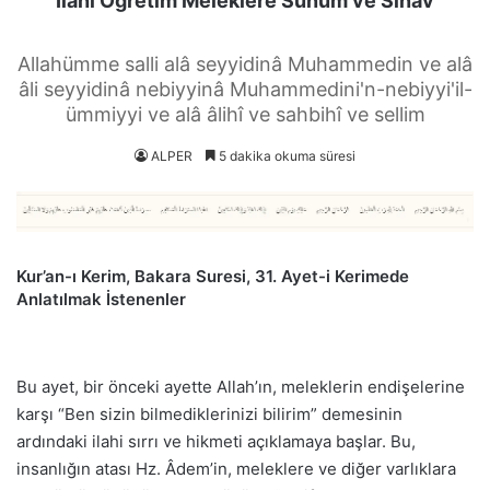
İlahi Öğretim Meleklere Sunum ve Sınav
Allahümme salli alâ seyyidinâ Muhammedin ve alâ
âli seyyidinâ nebiyyinâ Muhammedini'n-nebiyyi'il-
ümmiyyi ve alâ âlihî ve sahbihî ve sellim
ALPER
5 dakika okuma süresi
Kur’an-ı Kerim, Bakara Suresi, 31. Ayet-i Kerimede
Anlatılmak İstenenler
Bu ayet, bir önceki ayette Allah’ın, meleklerin endişelerine
karşı “Ben sizin bilmediklerinizi bilirim” demesinin
ardındaki ilahi sırrı ve hikmeti açıklamaya başlar. Bu,
insanlığın atası Hz. Âdem’in, meleklere ve diğer varlıklara