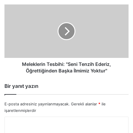
Meleklerin
Tesbihi:
"Seni
Tenzih
Ederiz,
Öğrettiğinden
Başka
İlmimiz
Yoktur"
Meleklerin Tesbihi: "Seni Tenzih Ederiz,
Öğrettiğinden Başka İlmimiz Yoktur"
Bir yanıt yazın
E-posta adresiniz yayınlanmayacak.
Gerekli alanlar
*
ile
işaretlenmişlerdir
Y
o