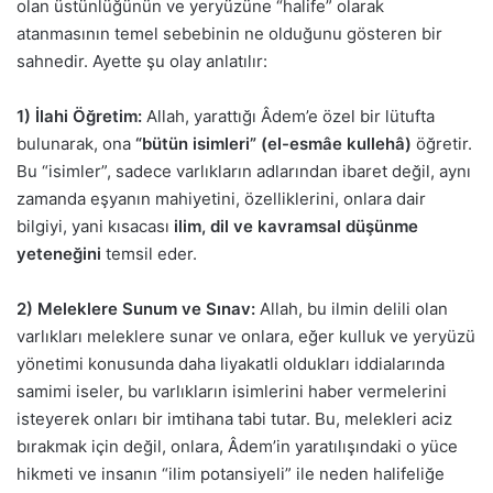
olan üstünlüğünün ve yeryüzüne “halife” olarak
atanmasının temel sebebinin ne olduğunu gösteren bir
sahnedir. Ayette şu olay anlatılır:
1) İlahi Öğretim:
Allah, yarattığı Âdem’e özel bir lütufta
bulunarak, ona
“bütün isimleri” (el-esmâe kullehâ)
öğretir.
Bu “isimler”, sadece varlıkların adlarından ibaret değil, aynı
zamanda eşyanın mahiyetini, özelliklerini, onlara dair
bilgiyi, yani kısacası
ilim, dil ve kavramsal düşünme
yeteneğini
temsil eder.
2) Meleklere Sunum ve Sınav:
Allah, bu ilmin delili olan
varlıkları meleklere sunar ve onlara, eğer kulluk ve yeryüzü
yönetimi konusunda daha liyakatli oldukları iddialarında
samimi iseler, bu varlıkların isimlerini haber vermelerini
isteyerek onları bir imtihana tabi tutar. Bu, melekleri aciz
bırakmak için değil, onlara, Âdem’in yaratılışındaki o yüce
hikmeti ve insanın “ilim potansiyeli” ile neden halifeliğe