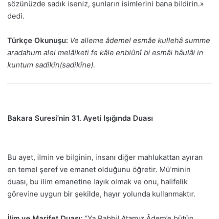
sözünüzde sadık iseniz, şunların isimlerini bana bildirin.»
dedi.
Türkçe Okunuşu:
Ve alleme âdemel esmâe kullehâ summe
aradahum alel melâiketi fe kâle enbiûnî bi esmâi hâulâi in
kuntum sadikîn(sadikîne).
Bakara Suresi’nin 31. Ayeti Işığında Duası
Bu ayet, ilmin ve bilginin, insanı diğer mahlukattan ayıran
en temel şeref ve emanet olduğunu öğretir. Mü’minin
duası, bu ilim emanetine layık olmak ve onu, halifelik
görevine uygun bir şekilde, hayır yolunda kullanmaktır.
İlim ve Marifet Duası:
“Ya Rabbi! Atamız Âdem’e bütün