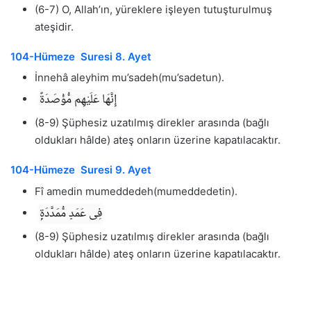
(6-7) O, Allah’ın, yüreklere işleyen tutuşturulmuş
ateşidir.
104-Hümeze Suresi 8. Ayet
İnnehâ aleyhim mu’sadeh(mu’sadetun).
إِنَّهَا عَلَيْهِم مُّؤْصَدَةٌ
(8-9) Şüphesiz uzatılmış direkler arasında (bağlı
oldukları hâlde) ateş onların üzerine kapatılacaktır.
104-Hümeze Suresi 9. Ayet
Fî amedin mumeddedeh(mumeddedetin).
فِى عَمَدٍ مُّمَدَّدَةٍۭ
(8-9) Şüphesiz uzatılmış direkler arasında (bağlı
oldukları hâlde) ateş onların üzerine kapatılacaktır.