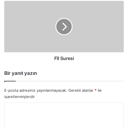
Fîl
Suresi
Fîl Suresi
Bir yanıt yazın
E-posta adresiniz yayınlanmayacak.
Gerekli alanlar
*
ile
işaretlenmişlerdir
Y
o
r