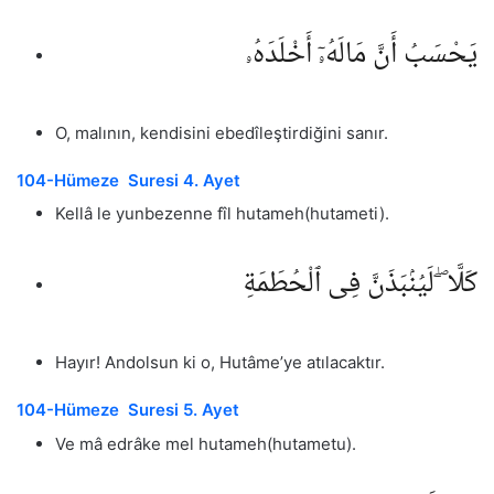
يَحْسَبُ أَنَّ مَالَهُۥٓ أَخْلَدَهُۥ
O, malının, kendisini ebedîleştirdiğini sanır.
104-Hümeze Suresi 4. Ayet
Kellâ le yunbezenne fîl hutameh(hutameti).
كَلَّا ۖ لَيُنۢبَذَنَّ فِى ٱلْحُطَمَةِ
Hayır! Andolsun ki o, Hutâme’ye atılacaktır.
104-Hümeze Suresi 5. Ayet
Ve mâ edrâke mel hutameh(hutametu).