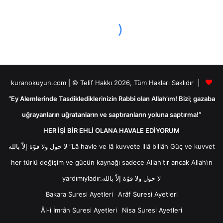
kuranokuyun.com | © Telif Hakkı 2026, Tüm Hakları Saklıdır |
“Ey Alemlerinde Tasdiklediklerinizin Rabbi olan Allah’ım! Bizi; gazaba
uğrayanların uğratanların ve saptıranların yoluna saptırma!”
HER İŞİ BİR EHLİ OLANA HAVALE EDİYORUM
لا حول ولا قوّة إلاّ بالله “Lâ havle ve lâ kuvvete illâ billâh Güç ve kuvvet
her türlü değişim ve gücün kaynağı sadece Allah'tır ancak Allah’ın
yardımıyladır.لا حول ولا قوّة إلاّ بالله
Bakara Suresi Ayetleri
Arâf Suresi Ayetleri
Âl-i İmrân Suresi Ayetleri
Nisa Suresi Ayetleri