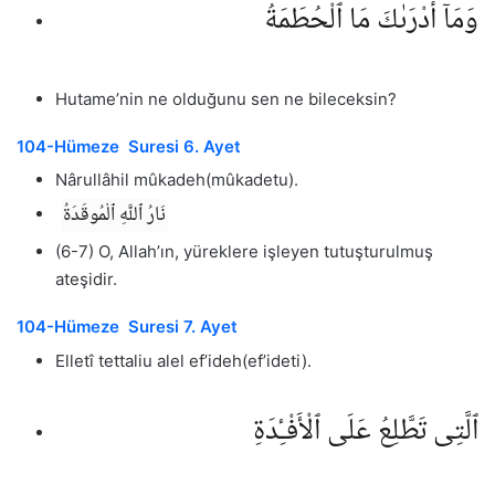
وَمَآ أَدْرَىٰكَ مَا ٱلْحُطَمَةُ
Hutame’nin ne olduğunu sen ne bileceksin?
104-Hümeze Suresi 6. Ayet
Nârullâhil mûkadeh(mûkadetu).
نَارُ ٱللَّهِ ٱلْمُوقَدَةُ
(6-7) O, Allah’ın, yüreklere işleyen tutuşturulmuş
ateşidir.
104-Hümeze Suresi 7. Ayet
Elletî tettaliu alel ef’ideh(ef’ideti).
ٱلَّتِى تَطَّلِعُ عَلَى ٱلْأَفْـِٔدَةِ