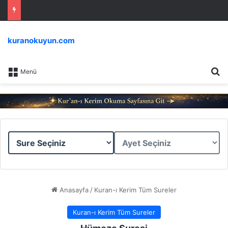
kuranokuyun.com
Ar
Menü
Sure
Ayet
Seçiniz
Seçiniz
Anasayfa
/
Kuran-ı Kerim Tüm Sureler
Kuran-ı Kerim Tüm Sureler