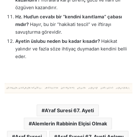
özgüven kazandırır.
Hz. Hud’un cevabı bir “kendini kanıtlama” çabası
mıdır?
Hayır, bu bir “hakikati tescil” ve iftirayı
savuşturma görevidir.
Ayetin üslubu neden bu kadar kısadır?
Hakikat
yalındır ve fazla söze ihtiyaç duymadan kendini belli
eder.
A'raf Suresi 67. Ayeti
Alemlerin Rabbinin Elçisi Olmak
Araf Suresi
Araf Suresi 67. Ayeti Anlamı