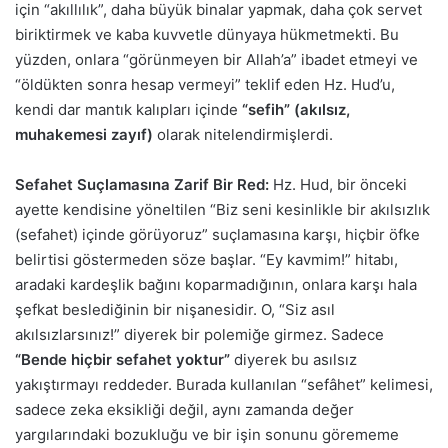
için “akıllılık”, daha büyük binalar yapmak, daha çok servet
biriktirmek ve kaba kuvvetle dünyaya hükmetmekti. Bu
yüzden, onlara “görünmeyen bir Allah’a” ibadet etmeyi ve
“öldükten sonra hesap vermeyi” teklif eden Hz. Hud’u,
kendi dar mantık kalıpları içinde
“sefih” (akılsız,
muhakemesi zayıf)
olarak nitelendirmişlerdi.
Sefahet Suçlamasına Zarif Bir Red:
Hz. Hud, bir önceki
ayette kendisine yöneltilen “Biz seni kesinlikle bir akılsızlık
(sefahet) içinde görüyoruz” suçlamasına karşı, hiçbir öfke
belirtisi göstermeden söze başlar. “Ey kavmim!” hitabı,
aradaki kardeşlik bağını koparmadığının, onlara karşı hala
şefkat beslediğinin bir nişanesidir. O, “Siz asıl
akılsızlarsınız!” diyerek bir polemiğe girmez. Sadece
“Bende hiçbir sefahet yoktur”
diyerek bu asılsız
yakıştırmayı reddeder. Burada kullanılan “sefâhet” kelimesi,
sadece zeka eksikliği değil, aynı zamanda değer
yargılarındaki bozukluğu ve bir işin sonunu görememe