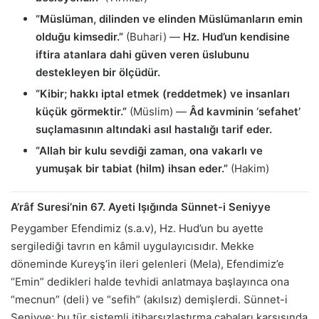
“Müslüman, dilinden ve elinden Müslümanların emin
olduğu kimsedir.”
(Buhari) —
Hz. Hud’un kendisine
iftira atanlara dahi güven veren üslubunu
destekleyen bir ölçüdür.
“Kibir; hakkı iptal etmek (reddetmek) ve insanları
küçük görmektir.”
(Müslim) —
Âd kavminin ‘sefahet’
suçlamasının altındaki asıl hastalığı tarif eder.
“Allah bir kulu sevdiği zaman, ona vakarlı ve
yumuşak bir tabiat (hilm) ihsan eder.”
(Hakim)
A’râf Suresi’nin 67. Ayeti Işığında Sünnet-i Seniyye
Peygamber Efendimiz (s.a.v), Hz. Hud’un bu ayette
sergilediği tavrın en kâmil uygulayıcısıdır. Mekke
döneminde Kureyş’in ileri gelenleri (Mela), Efendimiz’e
“Emin” dedikleri halde tevhidi anlatmaya başlayınca ona
“mecnun” (deli) ve “sefih” (akılsız) demişlerdi. Sünnet-i
Seniyye; bu tür sistemli itibarsızlaştırma çabaları karşısında