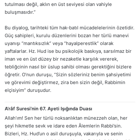
tutulması değil, aklın en üst seviyesi olan vahiyle
buluşmasıdır.”
Bu diyalog, tarihteki tüm hak-batıl mücadelelerinin özetidir.
Güç sahipleri, kurulu düzenlerini bozan her türlü manevi
uyanışı “mantıksızlık” veya “hayalperestlik” olarak
yaftalarlar. Hz. Hud ise bu psikolojik baskıya, sarsılmaz bir
iman ve en üst düzey bir nezaketle karşılık vererek,
tebliğcinin nasıl bir üslup sahibi olması gerektiğini bizlere
öğretir. O’nun duruşu, “Sizin sözleriniz benim şahsiyetimi
ve görevimi değiştirmez, zira ben sizin değil, Rabbimin
elçisiyim” duruşudur.
A’râf Suresi’nin 67. Ayeti Işığında Duası
Allah’ım! Sen her türlü noksanlıktan münezzeh olan, her
şeyi hikmetle sevk ve idare eden Âlemlerin Rabbi’sin.
Bizleri, Hz. Hud’un o asil duruşuyla, vakarıyla ve senin