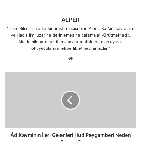
ALPER
"İslam Bilimleri ve Tefsir araştırmacısı olan Alper, Kur'anî kavramlar
ve Hadis ilmi üzerine derinlemesine çalışmalar yürütmektedir.
Akademik perspektifi manevi derinlikle harmanlayarak
okuyucularına rehberlik etmeyi amaçlar."
Web
sitesi
Âd
Kavminin
İleri
Gelenleri
Hud
Peygamberi
Neden
Suçladı?
Âd Kavminin İleri Gelenleri Hud Peygamberi Neden