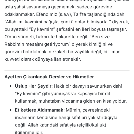
asla şahsi savunmaya geçmemek, sadece görevine
odaklanmaktır. Efendimiz (s.a.v), Taif’te taşlandığında dahi
“Allah’ım, kavmimi bağışla, çünkü onlar bilmiyorlar” diyerek,
bu ayetteki “Ey kavmim” şefkatini en ileri boyuta taşımıştır.
O’nun sünneti, hakarete hakaretle değil, “Ben size
Rabbimin mesajını getiriyorum” diyerek kimliğini ve
görevini hatırlatmak; nezaketi bir zayıflık değil, bir iman
kuvveti olarak dünyaya ilan etmektir.
Ayetten Çıkarılacak Dersler ve Hikmetler
Üslup Her Şeydir:
Haklı bir davayı savunurken dahi
“Ey kavmim” gibi yumuşak ve kapsayıcı bir dil
kullanmak, muhatabın vicdanına giden en kısa yoldur.
Etiketlere Aldırmamak:
Mümin, çevresindeki
insanların kendisine hangi sıfatları yakıştırdığıyla
değil, Allah katındaki sıfatıyla (elçilik/kulluk)
ilgilenmelidir.