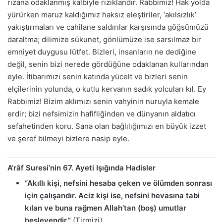
rızana odaklanmış kalbiyle rızıklandır. Rabbimiz! Hak yolda
yürürken maruz kaldığımız haksız eleştiriler, ‘akılsızlık’
yakıştırmaları ve cahilane saldırılar karşısında göğsümüzü
daraltma; dilimize sükunet, gönlümüze ise sarsılmaz bir
emniyet duygusu lütfet. Bizleri, insanların ne dediğine
değil, senin bizi nerede gördüğüne odaklanan kullarından
eyle. İtibarımızı senin katında yücelt ve bizleri senin
elçilerinin yolunda, o kutlu kervanın sadık yolcuları kıl. Ey
Rabbimiz! Bizim aklımızı senin vahyinin nuruyla kemale
erdir; bizi nefsimizin hafifliğinden ve dünyanın aldatıcı
sefahetinden koru. Sana olan bağlılığımızı en büyük izzet
ve şeref bilmeyi bizlere nasip eyle.
A’râf Suresi’nin 67. Ayeti Işığında Hadisler
“Akıllı kişi, nefsini hesaba çeken ve ölümden sonrası
için çalışandır. Aciz kişi ise, nefsini hevasına tabi
kılan ve buna rağmen Allah’tan (boş) umutlar
besleyendir.”
(Tirmizi)