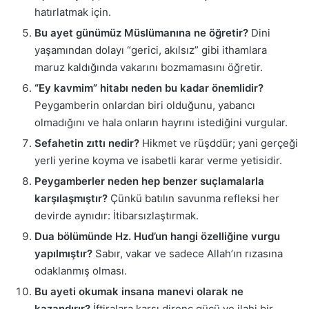
hatırlatmak için.
Bu ayet günümüz Müslümanına ne öğretir?
Dini
yaşamından dolayı “gerici, akılsız” gibi ithamlara
maruz kaldığında vakarını bozmamasını öğretir.
“Ey kavmim” hitabı neden bu kadar önemlidir?
Peygamberin onlardan biri olduğunu, yabancı
olmadığını ve hala onların hayrını istediğini vurgular.
Sefahetin zıttı nedir?
Hikmet ve rüşddür; yani gerçeği
yerli yerine koyma ve isabetli karar verme yetisidir.
Peygamberler neden hep benzer suçlamalarla
karşılaşmıştır?
Çünkü batılın savunma refleksi her
devirde aynıdır: İtibarsızlaştırmak.
Dua bölümünde Hz. Hud’un hangi özelliğine vurgu
yapılmıştır?
Sabır, vakar ve sadece Allah’ın rızasına
odaklanmış olması.
Bu ayeti okumak insana manevi olarak ne
kazandırır?
İftiralara karşı direnç gücü ve ilahi bir