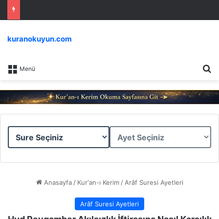
kuranokuyun.com
Ar
Menü
Sure
Ayet
Seçiniz
Seçiniz
Anasayfa
/
Kur'an-ı Kerim
/
Arâf Suresi Ayetleri
Arâf Suresi Ayetleri