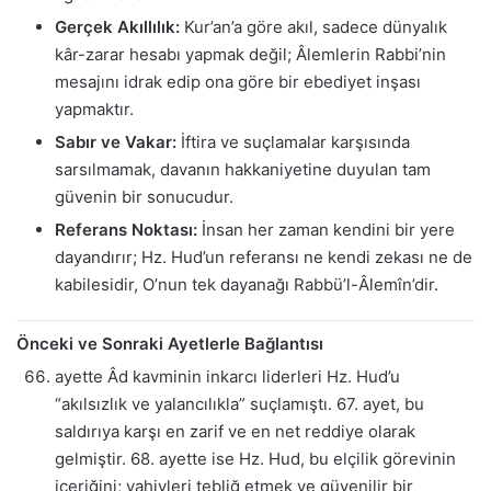
Gerçek Akıllılık:
Kur’an’a göre akıl, sadece dünyalık
kâr-zarar hesabı yapmak değil; Âlemlerin Rabbi’nin
mesajını idrak edip ona göre bir ebediyet inşası
yapmaktır.
Sabır ve Vakar:
İftira ve suçlamalar karşısında
sarsılmamak, davanın hakkaniyetine duyulan tam
güvenin bir sonucudur.
Referans Noktası:
İnsan her zaman kendini bir yere
dayandırır; Hz. Hud’un referansı ne kendi zekası ne de
kabilesidir, O’nun tek dayanağı Rabbü’l-Âlemîn’dir.
Önceki ve Sonraki Ayetlerle Bağlantısı
ayette Âd kavminin inkarcı liderleri Hz. Hud’u
“akılsızlık ve yalancılıkla” suçlamıştı. 67. ayet, bu
saldırıya karşı en zarif ve en net reddiye olarak
gelmiştir. 68. ayette ise Hz. Hud, bu elçilik görevinin
içeriğini; vahiyleri tebliğ etmek ve güvenilir bir