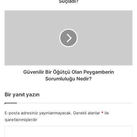
Suçladı?
Güvenilir
Bir
Öğütçü
Olan
Peygamberin
Sorumluluğu
Nedir?
Güvenilir Bir Öğütçü Olan Peygamberin
Sorumluluğu Nedir?
Bir yanıt yazın
E-posta adresiniz yayınlanmayacak.
Gerekli alanlar
*
ile
işaretlenmişlerdir
Y