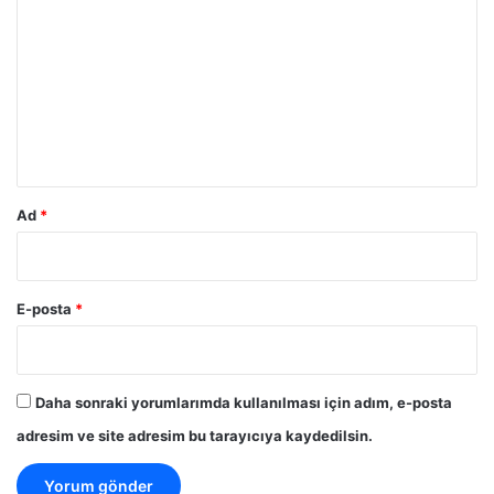
o
r
u
m
*
Ad
*
E-posta
*
Daha sonraki yorumlarımda kullanılması için adım, e-posta
adresim ve site adresim bu tarayıcıya kaydedilsin.