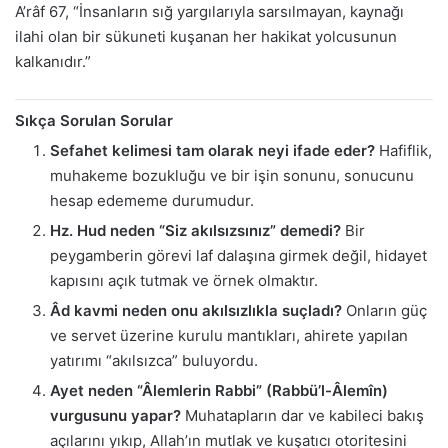
A’râf 67, “İnsanların sığ yargılarıyla sarsılmayan, kaynağı
ilahi olan bir sükuneti kuşanan her hakikat yolcusunun
kalkanıdır.”
Sıkça Sorulan Sorular
Sefahet kelimesi tam olarak neyi ifade eder?
Hafiflik,
muhakeme bozukluğu ve bir işin sonunu, sonucunu
hesap edememe durumudur.
Hz. Hud neden “Siz akılsızsınız” demedi?
Bir
peygamberin görevi laf dalaşına girmek değil, hidayet
kapısını açık tutmak ve örnek olmaktır.
Âd kavmi neden onu akılsızlıkla suçladı?
Onların güç
ve servet üzerine kurulu mantıkları, ahirete yapılan
yatırımı “akılsızca” buluyordu.
Ayet neden “Âlemlerin Rabbi” (Rabbü’l-Âlemîn)
vurgusunu yapar?
Muhatapların dar ve kabileci bakış
açılarını yıkıp, Allah’ın mutlak ve kuşatıcı otoritesini