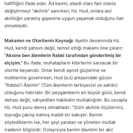
hafifliğini ifade eder. Âd kavmi, ebedi olanı fani olanla
değiştirmeyi “akıllılık” sanırken; Hz. Hud, onlara asıl
akıllılığın yaratılış gayesine uygun yaşamak olduğunu ilan
etmektedir.
Makamın ve Otoritenin Kaynağı:
Ayetin devamında Hz.
Hud, kendi şahsını değil, temsil ettiği makamı öne çıkarır:
“Aksine ben âlemlerin Rabbi tarafından gönderilmiş bir
elçiyim.”
Bu ifade, muhatapların kibirlerini sarsacak bir
otorite beyanıdır. Onlar kendi aşiret güçlerine ve
mülklerine güvenirken, Hud (a.s) arkasındaki gücün
“Rabbü’l-Âlemîn” (Tüm âlemlerin terbiyecisi ve sahibi)
olduğunu hatırlatır. Bir peygamberin en büyük gücü, kendi
dehası değil, vahyedilen hakikatin mutlaklığıdır. Bu cevapla
Hz. Hud şunu demiş olmaktadır: “Sizin akıllılık ölçüleriniz,
toprağa çakılıp kalmış maddi bir bakıştır. Benim
söylediklerim ise, her şeyi yaratan ve yöneten mutlak
iradenin bilgisidir. Dolayısıyla benim davetim bir akıl