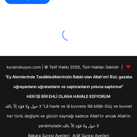
kuranokuyun.com | © Telif Hakkı 2026, Tüm Hakları Saklıdır |
“Ey Alemlerinde Tasdiklediklerinizin Rabbi olan Allah’ım! Bizi; gazaba
uğrayanların uğratanların ve saptıranların yoluna saptırma!”
HER İŞİ BİR EHLİ OLANA HAVALE EDİYORUM
لا حول ولا قوّة إلاّ بالله “Lâ havle ve lâ kuvvete illâ billâh Güç ve kuvvet
her türlü değişim ve gücün kaynağı sadece Allah'tır ancak Allah’ın
yardımıyladır.لا حول ولا قوّة إلاّ بالله
Bakara Suresi Ayetleri
Arâf Suresi Ayetleri