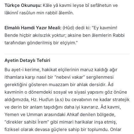
Türkçe Okunuşu:
Kâle yâ kavmi leyse bî sefâhetun ve
lâkinnî rasûlun min rabbil âlemîn.
Elmalılı Hamdi Yazır Meali:
(Hûd) dedi ki: “Ey kavmim!
Bende hiçbir akılsızlık yoktur; aksine ben âlemlerin Rabbi
tarafından gönderilmiş bir elçiyim.”
Ayetin Detaylı Tefsiri
Bu ayet-i kerime, hakikat elçilerinin maruz kaldığı ağır
ithamlara karşı nasıl bir “nebevi vakar” sergilenmesi
gerektiğini gösteren muazzam bir ahlak dersidir. Âd
kavminin o dönemdeki sosyal ve siyasi yapısını göz önüne
aldığımızda, Hz. Hud’un (a.s) bu cevabının ne kadar stratejik
ve derin bir anlam taşıdığını daha iyi kavrarız. Âd kavmi,
Yemen ve Umman arasındaki Ahkaf denilen bölgede,
“direkler sahibi İrem” gibi mimari harikalar inşa etmiş,
fiziksel olarak devasa güçlere sahip bir toplumdu. Onlar