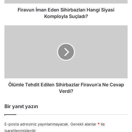
Firavun İman Eden Sihirbazları Hangi Siyasi
Komployla Suçladı?
Ölümle
Tehdit
Edilen
Sihirbazlar
Firavun'a
Ne
Cevap
Verdi?
Ölümle Tehdit Edilen Sihirbazlar Firavun'a Ne Cevap
Verdi?
Bir yanıt yazın
E-posta adresiniz yayınlanmayacak.
Gerekli alanlar
*
ile
işaretlenmişlerdir