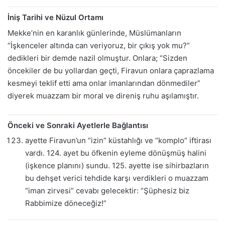
İniş Tarihi ve Nüzul Ortamı
Mekke’nin en karanlık günlerinde, Müslümanların
“İşkenceler altında can veriyoruz, bir çıkış yok mu?”
dedikleri bir demde nazil olmuştur. Onlara; “Sizden
öncekiler de bu yollardan geçti, Firavun onlara çaprazlama
kesmeyi teklif etti ama onlar imanlarından dönmediler”
diyerek muazzam bir moral ve direniş ruhu aşılamıştır.
Önceki ve Sonraki Ayetlerle Bağlantısı
ayette Firavun’un “izin” küstahlığı ve “komplo” iftirası
vardı. 124. ayet bu öfkenin eyleme dönüşmüş halini
(işkence planını) sundu. 125. ayette ise sihirbazların
bu dehşet verici tehdide karşı verdikleri o muazzam
“iman zirvesi” cevabı gelecektir: “Şüphesiz biz
Rabbimize döneceğiz!”