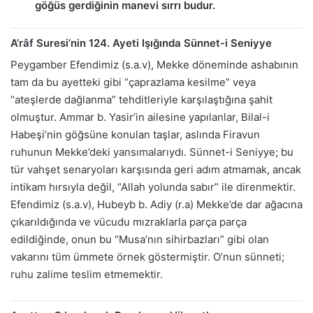
göğüs gerdiğinin manevi sırrı budur.
A’râf Suresi’nin 124. Ayeti Işığında Sünnet-i Seniyye
Peygamber Efendimiz (s.a.v), Mekke döneminde ashabının
tam da bu ayetteki gibi “çaprazlama kesilme” veya
“ateşlerde dağlanma” tehditleriyle karşılaştığına şahit
olmuştur. Ammar b. Yasir’in ailesine yapılanlar, Bilal-i
Habeşi’nin göğsüne konulan taşlar, aslında Firavun
ruhunun Mekke’deki yansımalarıydı. Sünnet-i Seniyye; bu
tür vahşet senaryoları karşısında geri adım atmamak, ancak
intikam hırsıyla değil, “Allah yolunda sabır” ile direnmektir.
Efendimiz (s.a.v), Hubeyb b. Adiy (r.a) Mekke’de dar ağacına
çıkarıldığında ve vücudu mızraklarla parça parça
edildiğinde, onun bu “Musa’nın sihirbazları” gibi olan
vakarını tüm ümmete örnek göstermiştir. O’nun sünneti;
ruhu zalime teslim etmemektir.