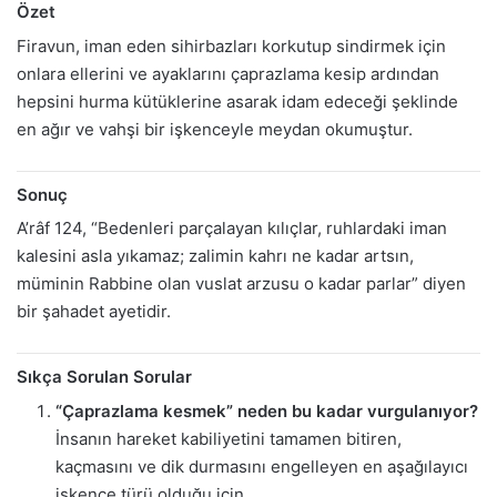
Özet
Firavun, iman eden sihirbazları korkutup sindirmek için
onlara ellerini ve ayaklarını çaprazlama kesip ardından
hepsini hurma kütüklerine asarak idam edeceği şeklinde
en ağır ve vahşi bir işkenceyle meydan okumuştur.
Sonuç
A’râf 124, “Bedenleri parçalayan kılıçlar, ruhlardaki iman
kalesini asla yıkamaz; zalimin kahrı ne kadar artsın,
müminin Rabbine olan vuslat arzusu o kadar parlar” diyen
bir şahadet ayetidir.
Sıkça Sorulan Sorular
“Çaprazlama kesmek” neden bu kadar vurgulanıyor?
İnsanın hareket kabiliyetini tamamen bitiren,
kaçmasını ve dik durmasını engelleyen en aşağılayıcı
işkence türü olduğu için.