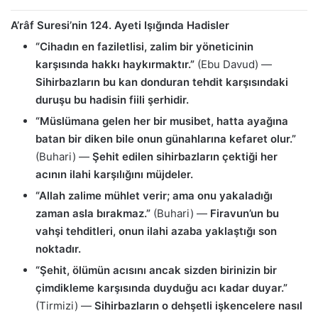
A’râf Suresi’nin 124. Ayeti Işığında Hadisler
“Cihadın en faziletlisi, zalim bir yöneticinin
karşısında hakkı haykırmaktır.”
(Ebu Davud) —
Sihirbazların bu kan donduran tehdit karşısındaki
duruşu bu hadisin fiili şerhidir.
“Müslümana gelen her bir musibet, hatta ayağına
batan bir diken bile onun günahlarına kefaret olur.”
(Buhari) —
Şehit edilen sihirbazların çektiği her
acının ilahi karşılığını müjdeler.
“Allah zalime mühlet verir; ama onu yakaladığı
zaman asla bırakmaz.”
(Buhari) —
Firavun’un bu
vahşi tehditleri, onun ilahi azaba yaklaştığı son
noktadır.
“Şehit, ölümün acısını ancak sizden birinizin bir
çimdikleme karşısında duyduğu acı kadar duyar.”
(Tirmizi) —
Sihirbazların o dehşetli işkencelere nasıl