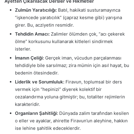
Ayetten Çıkarılacak Dersler ve Hikmetler
Zulmün Yaratıcılığı:
Batıl, hakikati susturamayınca
“işkencede yaratıcılık” (çapraz kesme gibi) yarışına
girer. Bu, acziyetin resmidir.
Tehdidin Amacı:
Zalimler ölümden çok, “acı çekerek
ölme” korkusunu kullanarak kitleleri sindirmek
isterler.
İmanın Çeliği:
Gerçek iman, vücudun parçalanması
tehdidiyle bile sarsılmaz; zira mümin için asıl hayat, bu
bedenin ötesindedir.
Liderlik ve Sorumluluk:
Firavun, toplumsal bir ders
vermek için “hepinizi” diyerek kolektif bir
cezalandırma yoluna gitmiştir; bu, totaliter rejimlerin
karakteridir.
Organların Şahitliği:
Dünyada zalim tarafından kesilen
o eller ve ayaklar, ahirette Firavun’un aleyhine, hakkın
ise lehine şahitlik edeceklerdir.