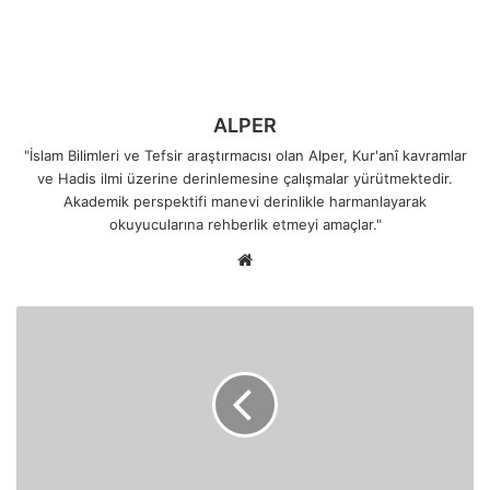
ALPER
"İslam Bilimleri ve Tefsir araştırmacısı olan Alper, Kur'anî kavramlar
ve Hadis ilmi üzerine derinlemesine çalışmalar yürütmektedir.
Akademik perspektifi manevi derinlikle harmanlayarak
okuyucularına rehberlik etmeyi amaçlar."
Web
sitesi
Firavun
İman
Eden
Sihirbazları
Hangi
Siyasi
Komployla
Suçladı?