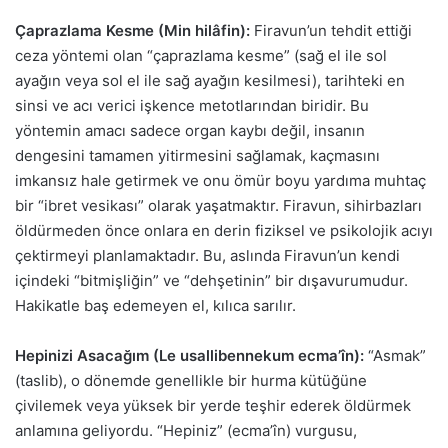
Çaprazlama Kesme (Min hilâfin):
Firavun’un tehdit ettiği
ceza yöntemi olan “çaprazlama kesme” (sağ el ile sol
ayağın veya sol el ile sağ ayağın kesilmesi), tarihteki en
sinsi ve acı verici işkence metotlarından biridir. Bu
yöntemin amacı sadece organ kaybı değil, insanın
dengesini tamamen yitirmesini sağlamak, kaçmasını
imkansız hale getirmek ve onu ömür boyu yardıma muhtaç
bir “ibret vesikası” olarak yaşatmaktır. Firavun, sihirbazları
öldürmeden önce onlara en derin fiziksel ve psikolojik acıyı
çektirmeyi planlamaktadır. Bu, aslında Firavun’un kendi
içindeki “bitmişliğin” ve “dehşetinin” bir dışavurumudur.
Hakikatle baş edemeyen el, kılıca sarılır.
Hepinizi Asacağım (Le usallibennekum ecma’în):
“Asmak”
(taslib), o dönemde genellikle bir hurma kütüğüne
çivilemek veya yüksek bir yerde teşhir ederek öldürmek
anlamına geliyordu. “Hepiniz” (ecma’în) vurgusu,