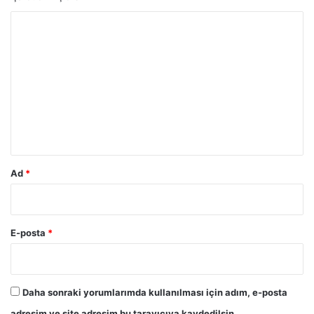
Y
o
r
u
m
*
Ad
*
E-posta
*
Daha sonraki yorumlarımda kullanılması için adım, e-posta
adresim ve site adresim bu tarayıcıya kaydedilsin.