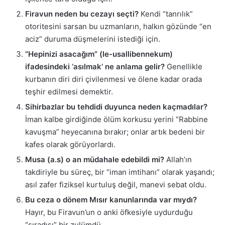
Firavun neden bu cezayı seçti?
Kendi “tanrılık”
otoritesini sarsan bu uzmanların, halkın gözünde “en
aciz” duruma düşmelerini istediği için.
“Hepinizi asacağım” (le-usallibennekum)
ifadesindeki ‘asılmak’ ne anlama gelir?
Genellikle
kurbanın diri diri çivilenmesi ve ölene kadar orada
teşhir edilmesi demektir.
Sihirbazlar bu tehdidi duyunca neden kaçmadılar?
İman kalbe girdiğinde ölüm korkusu yerini “Rabbine
kavuşma” heyecanına bırakır; onlar artık bedeni bir
kafes olarak görüyorlardı.
Musa (a.s) o an müdahale edebildi mi?
Allah’ın
takdiriyle bu süreç, bir “iman imtihanı” olarak yaşandı;
asıl zafer fiziksel kurtuluş değil, manevi sebat oldu.
Bu ceza o dönem Mısır kanunlarında var mıydı?
Hayır, bu Firavun’un o anki öfkesiyle uydurduğu
“sıradışı” bir zulümdü.