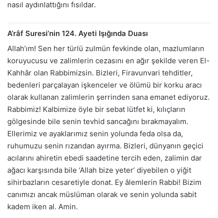
nasıl aydınlattığını fısıldar.
A’râf Suresi’nin 124. Ayeti Işığında Duası
Allah’ım! Sen her türlü zulmün fevkinde olan, mazlumların
koruyucusu ve zalimlerin cezasını en ağır şekilde veren El-
Kahhâr olan Rabbimizsin. Bizleri, Firavunvari tehditler,
bedenleri parçalayan işkenceler ve ölümü bir korku aracı
olarak kullanan zalimlerin şerrinden sana emanet ediyoruz.
Rabbimiz! Kalbimize öyle bir sebat lütfet ki, kılıçların
gölgesinde bile senin tevhid sancağını bırakmayalım.
Ellerimiz ve ayaklarımız senin yolunda feda olsa da,
ruhumuzu senin rızandan ayırma. Bizleri, dünyanın geçici
acılarını ahiretin ebedi saadetine tercih eden, zalimin dar
ağacı karşısında bile ‘Allah bize yeter’ diyebilen o yiğit
sihirbazların cesaretiyle donat. Ey âlemlerin Rabbi! Bizim
canımızı ancak müslüman olarak ve senin yolunda sabit
kadem iken al. Amin.