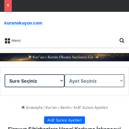
kuranokuyun.com
Ar
Menü
Sure
Ayet
Seçiniz
Seçiniz
Anasayfa
/
Kur'an-ı Kerim
/
Arâf Suresi Ayetleri
Arâf Suresi Ayetleri