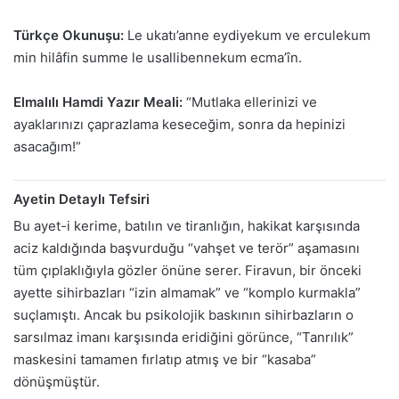
Türkçe Okunuşu:
Le ukatı’anne eydiyekum ve erculekum
min hilâfin summe le usallibennekum ecma’în.
Elmalılı Hamdi Yazır Meali:
“Mutlaka ellerinizi ve
ayaklarınızı çaprazlama keseceğim, sonra da hepinizi
asacağım!”
Ayetin Detaylı Tefsiri
Bu ayet-i kerime, batılın ve tiranlığın, hakikat karşısında
aciz kaldığında başvurduğu “vahşet ve terör” aşamasını
tüm çıplaklığıyla gözler önüne serer. Firavun, bir önceki
ayette sihirbazları “izin almamak” ve “komplo kurmakla”
suçlamıştı. Ancak bu psikolojik baskının sihirbazların o
sarsılmaz imanı karşısında eridiğini görünce, “Tanrılık”
maskesini tamamen fırlatıp atmış ve bir “kasaba”
dönüşmüştür.