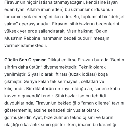
Firavun’un hiçbir istisna tanımayacağını, kendisine isyan
eden (yani Allah’a iman eden) bu uzmanlar ordusunun
tamamını yok edeceğini ilan eder. Bu, toplumsal bir “dehşet
salma” operasyonudur. Firavun, sihirbazların bedenlerini
yüksek yerlerde sallandırarak, Mısır halkına; “Bakın,
Musa’nın Rabbine inanmanın bedeli budur!” mesajını
vermek istemektedir.
Gücün Son Çırpınışı:
Dikkat edilirse Firavun burada “Benim
sihrim daha üstün” diyememektedir. Teknik olarak
yenilmiştir. Siyasi olarak iftirası (tuzak iddiası) boşa
çıkmıştır. Geriye kalan tek sermayesi, cellatları ve
kılıçlarıdır. Bir diktatörün en zayıf olduğu an, sadece kaba
kuvvete güvendiği andır. Sihirbazlar ise bu tehdidi
duyduklarında, Firavun’un beklediği o “aman dileme” tavrını
göstermemiş, aksine şehadeti bir vuslat olarak
görmüşlerdir. Ayet, bize zulmün teknolojisini ve kibrin
ulaştığı o karanlık sınırı gösterirken, imanın bu karanlığı