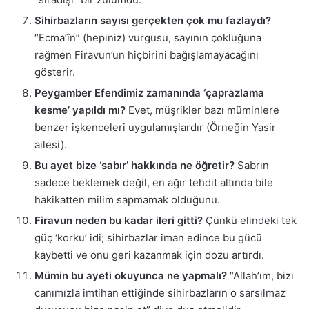
Sihirbazların sayısı gerçekten çok mu fazlaydı?
“Ecma’în” (hepiniz) vurgusu, sayının çokluğuna
rağmen Firavun’un hiçbirini bağışlamayacağını
gösterir.
Peygamber Efendimiz zamanında ‘çaprazlama
kesme’ yapıldı mı?
Evet, müşrikler bazı müminlere
benzer işkenceleri uygulamışlardır (Örneğin Yasir
ailesi).
Bu ayet bize ‘sabır’ hakkında ne öğretir?
Sabrın
sadece beklemek değil, en ağır tehdit altında bile
hakikatten milim sapmamak olduğunu.
Firavun neden bu kadar ileri gitti?
Çünkü elindeki tek
güç ‘korku’ idi; sihirbazlar iman edince bu gücü
kaybetti ve onu geri kazanmak için dozu artırdı.
Mümin bu ayeti okuyunca ne yapmalı?
“Allah’ım, bizi
canımızla imtihan ettiğinde sihirbazların o sarsılmaz