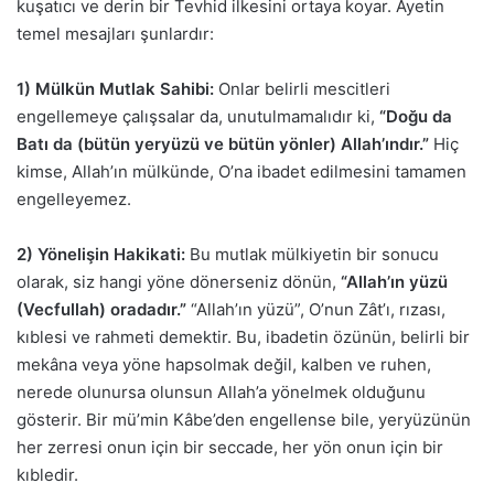
kuşatıcı ve derin bir Tevhid ilkesini ortaya koyar. Ayetin
temel mesajları şunlardır:
1) Mülkün Mutlak Sahibi:
Onlar belirli mescitleri
engellemeye çalışsalar da, unutulmamalıdır ki,
“Doğu da
Batı da (bütün yeryüzü ve bütün yönler) Allah’ındır.”
Hiç
kimse, Allah’ın mülkünde, O’na ibadet edilmesini tamamen
engelleyemez.
2) Yönelişin Hakikati:
Bu mutlak mülkiyetin bir sonucu
olarak, siz hangi yöne dönerseniz dönün,
“Allah’ın yüzü
(Vecfullah) oradadır.”
“Allah’ın yüzü”, O’nun Zât’ı, rızası,
kıblesi ve rahmeti demektir. Bu, ibadetin özünün, belirli bir
mekâna veya yöne hapsolmak değil, kalben ve ruhen,
nerede olunursa olunsun Allah’a yönelmek olduğunu
gösterir. Bir mü’min Kâbe’den engellense bile, yeryüzünün
her zerresi onun için bir seccade, her yön onun için bir
kıbledir.