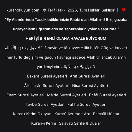
kuranokuyun.com | © Telif Hakkı 2026, Tüm Hakları Saklıdır |
“Ey Alemlerinde Tasdiklediklerinizin Rabbi olan Allah’ım! Bizi; gazaba
uğrayanların uğratanların ve saptıranların yoluna saptırma!”
HER İŞİ BİR EHLİ OLANA HAVALE EDİYORUM
لا حول ولا قوّة إلاّ بالله “Lâ havle ve lâ kuvvete illâ billâh Güç ve kuvvet
her türlü değişim ve gücün kaynağı sadece Allah'tır ancak Allah’ın
yardımıyladır.لا حول ولا قوّة إلاّ بالله
Bakara Suresi Ayetleri
Arâf Suresi Ayetleri
Âl-i İmrân Suresi Ayetleri
Nisa Suresi Ayetleri
Enam Suresi Ayetleri
Mâide Suresi Ayetleri
Enfâl Suresi Ayetleri
Tevbe Suresi Ayetleri
Fatiha Suresi Ayetleri
Kuran’ı Kerim Okuyun
Kuran’ı Kerim’de Ara
Esmaül Hüsna
Kur’an-ı Kerim
Salavatı Şerife & Dualar