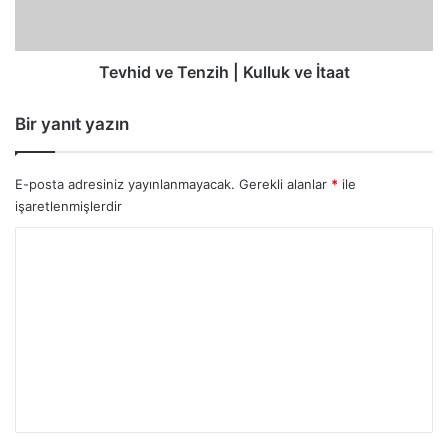
İtaat
Tevhid ve Tenzih | Kulluk ve İtaat
Bir yanıt yazın
E-posta adresiniz yayınlanmayacak.
Gerekli alanlar
*
ile
işaretlenmişlerdir
Y
o
r
u
m
*