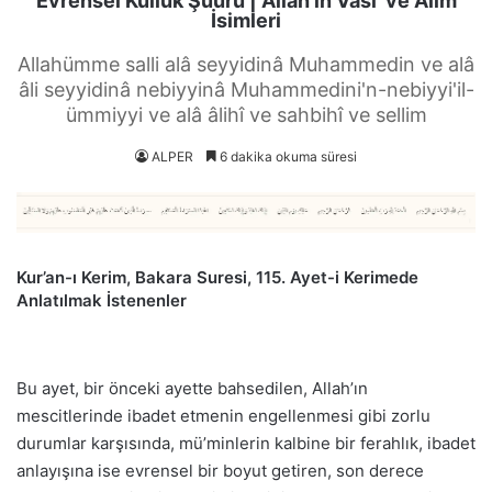
Evrensel Kulluk Şuuru | Allah’ın Vâsi’ ve Alîm
İsimleri
Allahümme salli alâ seyyidinâ Muhammedin ve alâ
âli seyyidinâ nebiyyinâ Muhammedini'n-nebiyyi'il-
ümmiyyi ve alâ âlihî ve sahbihî ve sellim
ALPER
6 dakika okuma süresi
Kur’an-ı Kerim, Bakara Suresi, 115. Ayet-i Kerimede
Anlatılmak İstenenler
Bu ayet, bir önceki ayette bahsedilen, Allah’ın
mescitlerinde ibadet etmenin engellenmesi gibi zorlu
durumlar karşısında, mü’minlerin kalbine bir ferahlık, ibadet
anlayışına ise evrensel bir boyut getiren, son derece