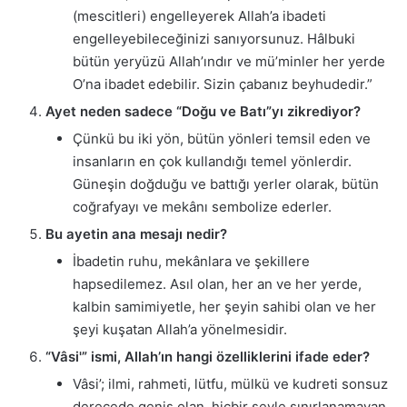
(mescitleri) engelleyerek Allah’a ibadeti
engelleyebileceğinizi sanıyorsunuz. Hâlbuki
bütün yeryüzü Allah’ındır ve mü’minler her yerde
O’na ibadet edebilir. Sizin çabanız beyhudedir.”
Ayet neden sadece “Doğu ve Batı”yı zikrediyor?
Çünkü bu iki yön, bütün yönleri temsil eden ve
insanların en çok kullandığı temel yönlerdir.
Güneşin doğduğu ve battığı yerler olarak, bütün
coğrafyayı ve mekânı sembolize ederler.
Bu ayetin ana mesajı nedir?
İbadetin ruhu, mekânlara ve şekillere
hapsedilemez. Asıl olan, her an ve her yerde,
kalbin samimiyetle, her şeyin sahibi olan ve her
şeyi kuşatan Allah’a yönelmesidir.
“Vâsi'” ismi, Allah’ın hangi özelliklerini ifade eder?
Vâsi’; ilmi, rahmeti, lütfu, mülkü ve kudreti sonsuz
derecede geniş olan, hiçbir şeyle sınırlanamayan