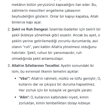
mekânın bütün yeryüzünü kapsadığını ilan eder. Bu,
zalimlerin mescitleri engelleme çabasının
beyhudeliğini gösterir. Onlar bir kapıyı kapatsa, Allah
binlerce kapı açar.
Şekil ve Ruh Dengesi:
İslam’da ibadetler için belirli bir
şekil (kıbleye yönelmek gibi) esastır. Ancak bu ayet, o
şeklin yerine getirilemediği zorunlu durumlarda, asıl
olanın “ruh”, yani kalbin Allah’a yönelmesi olduğunu
hatırlatır. Şekil, ruhun bir yansımasıdır; ruh
olmadığında şekil anlamsızlaşır.
Allah’ın Sıfatlarının Tecellisi:
Ayetin sonundaki iki
isim, bu evrensel ilkenin temelini açıklar:
“Vâsi'”:
Allah’ın rahmeti, mülkü ve lütfu geniştir; O,
kullarını dar ve çıkışsız bir duruma hapsetmez.
Her zorluk için bir kolaylık ve genişlik yaratır.
“Alîm”:
O, kullarının kalbindeki niyeti, kimin
zorluktan, kimin tembellikten dolayı kıbleye