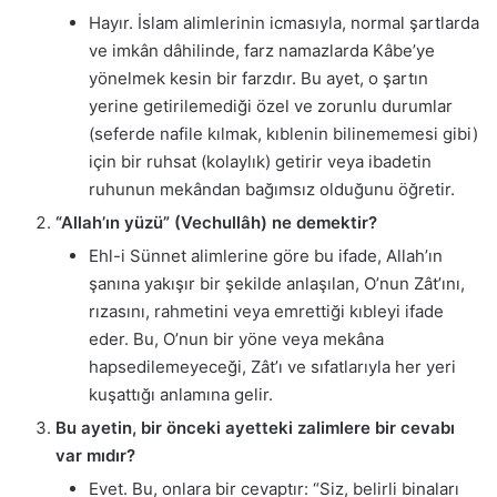
Hayır. İslam alimlerinin icmasıyla, normal şartlarda
ve imkân dâhilinde, farz namazlarda Kâbe’ye
yönelmek kesin bir farzdır. Bu ayet, o şartın
yerine getirilemediği özel ve zorunlu durumlar
(seferde nafile kılmak, kıblenin bilinememesi gibi)
için bir ruhsat (kolaylık) getirir veya ibadetin
ruhunun mekândan bağımsız olduğunu öğretir.
“Allah’ın yüzü” (Vechullâh) ne demektir?
Ehl-i Sünnet alimlerine göre bu ifade, Allah’ın
şanına yakışır bir şekilde anlaşılan, O’nun Zât’ını,
rızasını, rahmetini veya emrettiği kıbleyi ifade
eder. Bu, O’nun bir yöne veya mekâna
hapsedilemeyeceği, Zât’ı ve sıfatlarıyla her yeri
kuşattığı anlamına gelir.
Bu ayetin, bir önceki ayetteki zalimlere bir cevabı
var mıdır?
Evet. Bu, onlara bir cevaptır: “Siz, belirli binaları