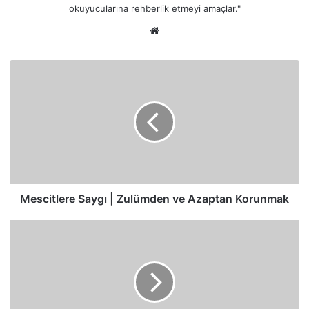
okuyucularına rehberlik etmeyi amaçlar."
Web
sitesi
Mescitlere
Saygı
|
Zulümden
ve
Azaptan
Korunmak
Mescitlere Saygı | Zulümden ve Azaptan Korunmak
Tevhid
ve
Tenzih
|
Kulluk
ve