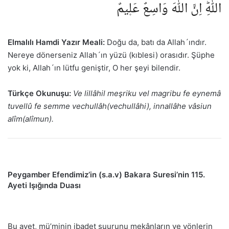
اللّٰهِؕ اِنَّ اللّٰهَ وَاسِعٌ عَل۪يمٌ
Elmalılı Hamdi Yazır Meali:
Doğu da, batı da Allah´ındır.
Nereye dönerseniz Allah´ın yüzü (kıblesi) orasıdır. Şüphe
yok ki, Allah´ın lütfu geniştir, O her şeyi bilendir.
Türkçe Okunuşu:
Ve lillâhil meşriku vel magribu fe eynemâ
tuvellû fe semme vechullâh(vechullâhi), innallâhe vâsiun
alîm(alîmun).
Peygamber Efendimiz’in (s.a.v) Bakara Suresi’nin 115.
Ayeti Işığında Duası
Bu ayet, mü’minin ibadet şuurunu mekânların ve yönlerin