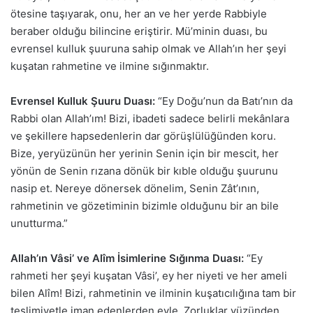
ötesine taşıyarak, onu, her an ve her yerde Rabbiyle
beraber olduğu bilincine eriştirir. Mü’minin duası, bu
evrensel kulluk şuuruna sahip olmak ve Allah’ın her şeyi
kuşatan rahmetine ve ilmine sığınmaktır.
Evrensel Kulluk Şuuru Duası:
“Ey Doğu’nun da Batı’nın da
Rabbi olan Allah’ım! Bizi, ibadeti sadece belirli mekânlara
ve şekillere hapsedenlerin dar görüşlülüğünden koru.
Bize, yeryüzünün her yerinin Senin için bir mescit, her
yönün de Senin rızana dönük bir kıble olduğu şuurunu
nasip et. Nereye dönersek dönelim, Senin Zât’ının,
rahmetinin ve gözetiminin bizimle olduğunu bir an bile
unutturma.”
Allah’ın Vâsi’ ve Alîm İsimlerine Sığınma Duası:
“Ey
rahmeti her şeyi kuşatan Vâsi’, ey her niyeti ve her ameli
bilen Alîm! Bizi, rahmetinin ve ilminin kuşatıcılığına tam bir
teslimiyetle iman edenlerden eyle. Zorluklar yüzünden