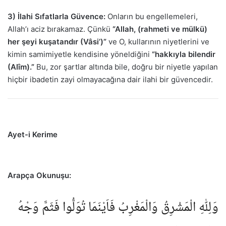
3) İlahi Sıfatlarla Güvence:
Onların bu engellemeleri,
Allah’ı aciz bırakamaz. Çünkü
“Allah, (rahmeti ve mülkü)
her şeyi kuşatandır (Vâsi’)”
ve O, kullarının niyetlerini ve
kimin samimiyetle kendisine yöneldiğini
“hakkıyla bilendir
(Alîm).”
Bu, zor şartlar altında bile, doğru bir niyetle yapılan
hiçbir ibadetin zayi olmayacağına dair ilahi bir güvencedir.
Ayet-i Kerime
Arapça Okunuşu:
وَلِلّٰهِ الْمَشْرِقُ وَالْمَغْرِبُ فَاَيْنَمَا تُوَلُّوا فَثَمَّ وَجْهُ