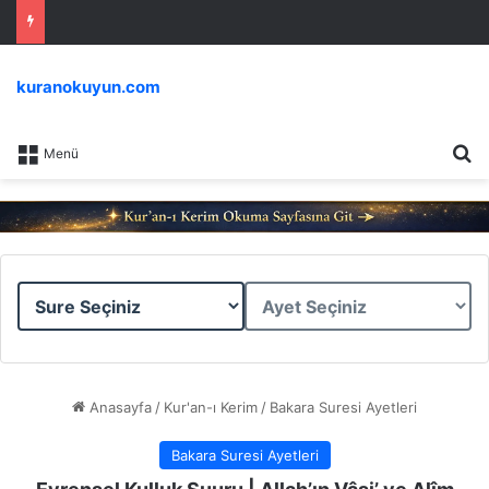
kuranokuyun.com
Ar
Menü
Sure
Ayet
Seçiniz
Seçiniz
Anasayfa
/
Kur'an-ı Kerim
/
Bakara Suresi Ayetleri
Bakara Suresi Ayetleri