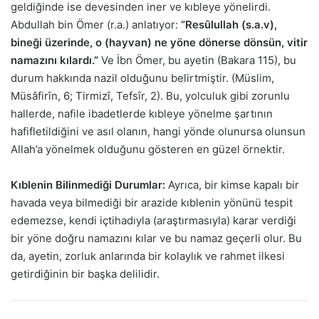
geldiğinde ise devesinden iner ve kıbleye yönelirdi.
Abdullah bin Ömer (r.a.) anlatıyor:
“Resûlullah (s.a.v),
bineği üzerinde, o (hayvan) ne yöne dönerse dönsün, vitir
namazını kılardı.”
Ve İbn Ömer, bu ayetin (Bakara 115), bu
durum hakkında nazil olduğunu belirtmiştir. (Müslim,
Müsâfirîn, 6; Tirmizî, Tefsîr, 2). Bu, yolculuk gibi zorunlu
hallerde, nafile ibadetlerde kıbleye yönelme şartının
hafifletildiğini ve asıl olanın, hangi yönde olunursa olunsun
Allah’a yönelmek olduğunu gösteren en güzel örnektir.
Kıblenin Bilinmediği Durumlar:
Ayrıca, bir kimse kapalı bir
havada veya bilmediği bir arazide kıblenin yönünü tespit
edemezse, kendi içtihadıyla (araştırmasıyla) karar verdiği
bir yöne doğru namazını kılar ve bu namaz geçerli olur. Bu
da, ayetin, zorluk anlarında bir kolaylık ve rahmet ilkesi
getirdiğinin bir başka delilidir.