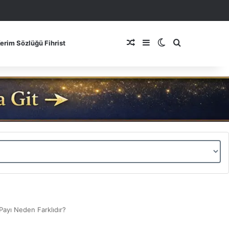
Rastgele Makale
Kenar Bölmesi
Dış görünümü de
Arama yap ..
Kerim Sözlüğü Fihrist
 Payı Neden Farklıdır?