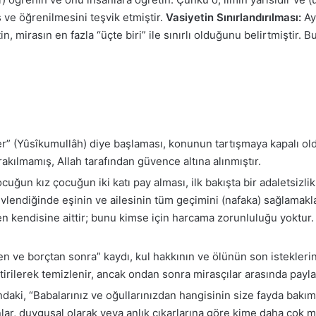
 ve öğrenilmesini teşvik etmiştir.
Vasiyetin Sınırlandırılması:
Ay
mirasın en fazla “üçte biri” ile sınırlı olduğunu belirtmiştir. Bu,
r” (Yûsîkumullâh) diye başlaması, konunun tartışmaya kapalı ol
ırakılmamış, Allah tarafından güvence altına alınmıştır.
uğun kız çocuğun iki katı pay alması, ilk bakışta bir adaletsizli
 evlendiğinde eşinin ve ailesinin tüm geçimini (nafaka) sağlamakl
n kendisine aittir; bunu kimse için harcama zorunluluğu yoktur. 
en ve borçtan sonra” kaydı, kul hakkının ve ölünün son istekleri
rilerek temizlenir, ancak ondan sonra mirasçılar arasında paylaşt
daki, “Babalarınız ve oğullarınızdan hangisinin size fayda bakı
sanlar, duygusal olarak veya anlık çıkarlarına göre kime daha çok 