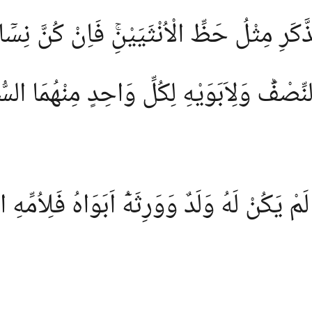
َرِ مِثْلُ حَظِّ الْاُنْثَيَيْنِۚ فَاِنْ كُنَّ نِسَٓاءً
ِّصْفُؕ وَلِاَبَوَيْهِ لِكُلِّ وَاحِدٍ مِنْهُمَا السُّ
مْ يَكُنْ لَهُ وَلَدٌ وَوَرِثَهُٓ اَبَوَاهُ فَلِاُمِّهِ ال