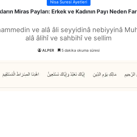
Nisa Suresi Ayetleri
arın Miras Payları: Erkek ve Kadının Payı Neden Far
hammedin ve alâ âli seyyidinâ nebiyyinâ Mu
alâ âlihî ve sahbihî ve sellim
ALPER
5 dakika okuma süresi