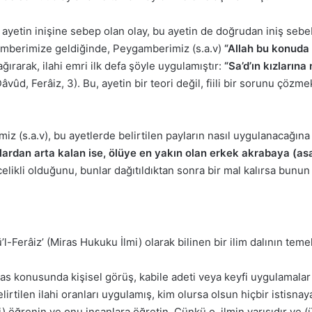
ayetin inişine sebep olan olay, bu ayetin de doğrudan iniş sebeb
amberimize geldiğinde, Peygamberimiz (s.a.v)
“Allah bu konuda
ağırarak, ilahi emri ilk defa şöyle uygulamıştır:
“Sa’d’ın kızlarına
âvûd, Ferâiz, 3). Bu, ayetin bir teori değil, fiili bir sorunu çöz
 (s.a.v), bu ayetlerde belirtilen payların nasıl uygulanacağına
lardan arta kalan ise, ölüye en yakın olan erkek akrabaya (asab
öncelikli olduğunu, bunlar dağıtıldıktan sonra bir mal kalırsa bunu
’l-Ferâiz’ (Miras Hukuku İlmi) olarak bilinen bir ilim dalının tem
iras konusunda kişisel görüş, kabile adeti veya keyfi uygulamal
tilen ilahi oranları uygulamış, kim olursa olsun hiçbir istisnay
i) öğrenin ve onu insanlara öğretin. Çünkü o, ilmin yarısıdır ve 