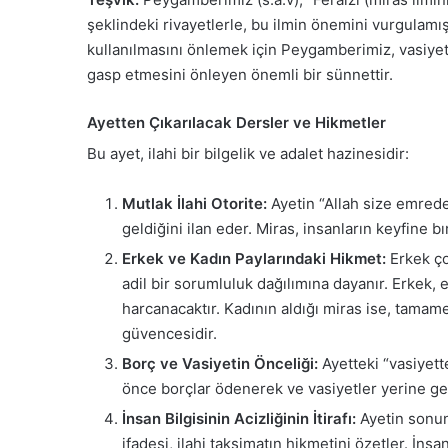
şeklindeki rivayetlerle, bu ilmin önemini vurgulamış
kullanılmasını önlemek için Peygamberimiz, vasiyetin, 
gasp etmesini önleyen önemli bir sünnettir.
Ayetten Çıkarılacak Dersler ve Hikmetler
Bu ayet, ilahi bir bilgelik ve adalet hazinesidir:
Mutlak İlahi Otorite:
Ayetin “Allah size emrede
geldiğini ilan eder. Miras, insanların keyfine b
Erkek ve Kadın Paylarındaki Hikmet:
Erkek çoc
adil bir sorumluluk dağılımına dayanır. Erkek,
harcanacaktır. Kadının aldığı miras ise, tamame
güvencesidir.
Borç ve Vasiyetin Önceliği:
Ayetteki “vasiyett
önce borçlar ödenerek ve vasiyetler yerine geti
İnsan Bilgisinin Acizliğinin İtirafı:
Ayetin sonun
ifadesi, ilahi taksimatın hikmetini özetler. İn