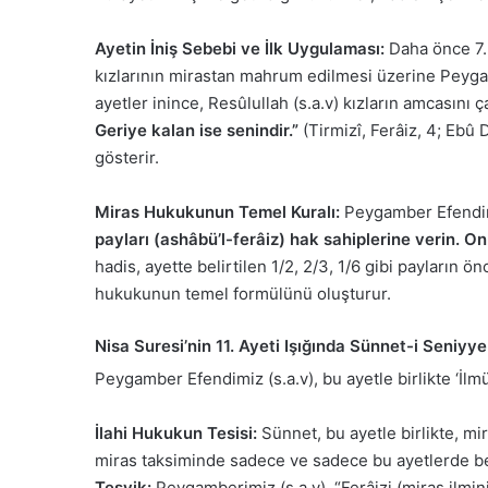
Ayetin İniş Sebebi ve İlk Uygulaması:
Daha önce 7. 
kızlarının mirastan mahrum edilmesi üzerine Peyg
ayetler inince, Resûlullah (s.a.v) kızların amcasını ç
Geriye kalan ise senindir.”
(Tirmizî, Ferâiz, 4; Ebû D
gösterir.
Miras Hukukunun Temel Kuralı:
Peygamber Efendimiz
payları (ashâbü’l-ferâiz) hak sahiplerine verin. On
hadis, ayette belirtilen 1/2, 2/3, 1/6 gibi payların 
hukukunun temel formülünü oluşturur.
Nisa Suresi’nin 11. Ayeti Işığında Sünnet-i Seniyye
Peygamber Efendimiz (s.a.v), bu ayetle birlikte ‘İlmü
İlahi Hukukun Tesisi:
Sünnet, bu ayetle birlikte, m
miras taksiminde sadece ve sadece bu ayetlerde belir
Teşvik:
Peygamberimiz (s.a.v), “Ferâizi (miras ilmin