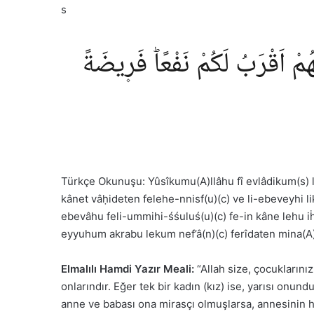
s
ُ ُمْ اَقْرَبُ لَكُمْ نَفْعًاؕ فَر۪يضَةً
Türkçe Okunuşu: Yûsîkumu(A)llâhu fî evlâdikum(s) l
kânet vâḥideten felehe-nnisf(u)(c) ve li-ebeveyhi 
ebevâhu feli-ummihi-śśuluś(u)(c) fe-in kâne lehu i
eyyuhum akrabu lekum nef’â(n)(c) ferîdaten mina(A)l
Elmalılı Hamdi Yazır Meali:
“Allah size, çocuklarınız
onlarındır. Eğer tek bir kadın (kız) ise, yarısı onu
anne ve babası ona mirasçı olmuşlarsa, annesinin hak