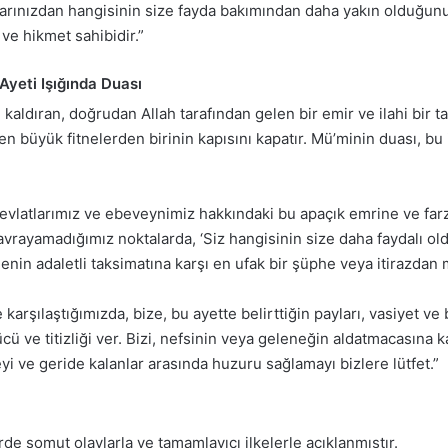
larınızdan hangisinin size fayda bakımından daha yakın olduğunu 
 ve hikmet sahibidir.”
 Ayeti Işığında Duası
 kaldıran, doğrudan Allah tarafından gelen bir emir ve ilahi bir ta
 en büyük fitnelerden birinin kapısını kapatır. Mü’minin duası, b
 evlatlarımız ve ebeveynimiz hakkındaki bu apaçık emrine ve farz
avrayamadığımız noktalarda, ‘Siz hangisinin size daha faydalı ol
Senin adaletli taksimatına karşı en ufak bir şüphe veya itirazdan
e karşılaştığımızda, bize, bu ayette belirttiğin payları, vasiyet 
ve titizliği ver. Bizi, nefsinin veya geleneğin aldatmacasına k
eyi ve geride kalanlar arasında huzuru sağlamayı bizlere lütfet.”
erde somut olaylarla ve tamamlayıcı ilkelerle açıklanmıştır.