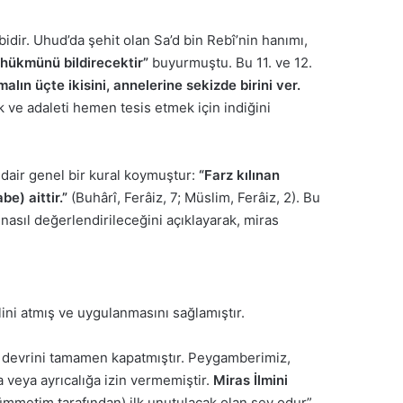
idir. Uhud’da şehit olan Sa’d bin Rebî’nin hanımı,
 hükmünü bildirecektir”
buyurmuştu. Bu 11. ve 12.
 malın üçte ikisini, annelerine sekizde birini ver.
mek ve adaleti hemen tesis etmek için indiğini
 dair genel bir kural koymuştur:
“Farz kılınan
e) aittir.”
(Buhârî, Ferâiz, 7; Müslim, Ferâiz, 2). Bu
n nasıl değerlendirileceğini açıklayarak, miras
elini atmış ve uygulanmasını sağlamıştır.
ar devrini tamamen kapatmıştır. Peygamberimiz,
a veya ayrıcalığa izin vermemiştir.
Miras İlmini
(ümmetim tarafından) ilk unutulacak olan şey odur”