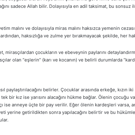
ğını sadece Allah bilir. Dolayısıyla en adil taksimat, bu sonsuz i
yetim malını ve dolayısıyla miras malını haksızca yemenin cezas
 ardından, haksızlığa ve zulme yer bırakmayacak şekilde, her hak 
et, mirasçılardan çocukların ve ebeveynin paylarını detaylandırmış
ar olan “eşlerin” (karı ve kocanın) ve belirli durumlarda “kardeşl
asıl paylaştırılacağını belirler. Çocuklar arasında erkeğe, kızın ik
i, tek bir kız ise yarısını alacağını hükme bağlar. Ölenin çocuğu v
se anneye üçte bir pay verilir. Eğer ölenin kardeşleri varsa, a
ti yerine getirildikten sonra yapılacağını belirtir ve bu hüküml
lar.