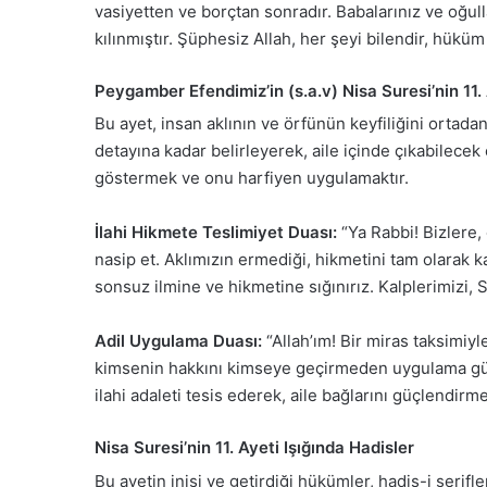
vasiyetten ve borçtan sonradır. Babalarınız ve oğul
kılınmıştır. Şüphesiz Allah, her şeyi bilendir, hüküm
Peygamber Efendimiz’in (s.a.v) Nisa Suresi’nin 11.
Bu ayet, insan aklının ve örfünün keyfiliğini ortadan
detayına kadar belirleyerek, aile içinde çıkabilecek
göstermek ve onu harfiyen uygulamaktır.
İlahi Hikmete Teslimiyet Duası:
“Ya Rabbi! Bizlere,
nasip et. Aklımızın ermediği, hikmetini tam olarak k
sonsuz ilmine ve hikmetine sığınırız. Kalplerimizi, 
Adil Uygulama Duası:
“Allah’ım! Bir miras taksimiyl
kimsenin hakkını kimseye geçirmeden uygulama gücü 
ilahi adaleti tesis ederek, aile bağlarını güçlendirm
Nisa Suresi’nin 11. Ayeti Işığında Hadisler
Bu ayetin inişi ve getirdiği hükümler, hadis-i şerifl