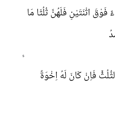
 فَوْقَ اثْنَتَيْنِ فَلَهُنَّ ثُلُثَا مَا
دُ
s
ُ ثُّلُثُۚ فَاِنْ كَانَ لَهُ اِخْوَةٌ