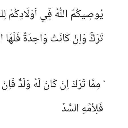
يُوص۪يكُمُ اللّٰهُ ف۪ٓي اَوْلَادِكُمْ لِلذَّك
تَرَكَۚ وَاِنْ كَانَتْ وَاحِدَةً فَلَهَا الن
مِمَّا تَرَكَ اِنْ كَانَ لَهُ وَلَدٌۚ فَاِنْ لَ
فَلِاُمِّهِ السُّدُ