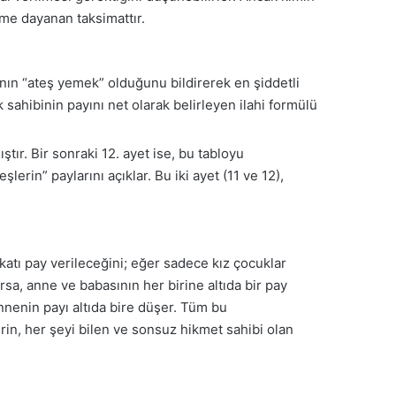
lme dayanan taksimattır.
ının “ateş yemek” olduğunu bildirerek en şiddetli
sahibinin payını net olarak belirleyen ilahi formülü
tır. Bir sonraki 12. ayet ise, bu tabloyu
erin” paylarını açıklar. Bu iki ayet (11 ve 12),
i katı pay verileceğini; eğer sadece kız çocuklar
arsa, anne ve babasının her birine altıda bir pay
nnenin payı altıda bire düşer. Tüm bu
erin, her şeyi bilen ve sonsuz hikmet sahibi olan