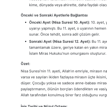
kime, dünyada veya ahirette, daha faydalı olaca
Önceki ve Sonraki Ayetlerle Bağlantısı
Önceki Ayet (Nisa Suresi 10. Ayet):
10. ayet, 
uyarıyı yapmıştı. Bu 11. ayet, o uyarının hemen
sunar. Önce tehdit, sonra adil çözüm gelir.
Sonraki Ayet (Nisa Suresi 12. Ayet):
Bu 11. ay
tamamlamak üzere, geriye kalan en yakın mirasçıl
İslam Miras Hukuku’nun omurgasını oluşturur.
Özet:
Nisa Suresi’nin 11. ayeti, Allah’ın emriyle, mirasın n
varsa ve sayıları ikiden fazlaysa mirasın üçte ikisin
düşer. Çocuğu yoksa ve sadece anne-babası mirasçı i
paylaştırmanın, ölünün borçları ödendikten ve vasiye
Allah tarafından konulmuş birer farz olduğunu vurgu
İniş Tarihi ve Nüzul Ortamı: