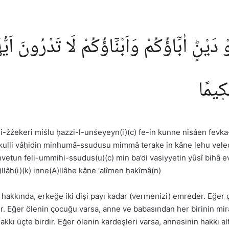
نٍؕ اٰبَٓاؤُكُمْ وَاَبْنَٓاؤُكُمْ لَا تَدْرُونَ اَيُّه
َك۪يمًا
i-żżekeri miślu ḥazzi-l-unśeyeyn(i)(c) fe-in kunne nisâen fevka
likulli vâḥidin minhumâ-ssudusu mimmâ terake in kâne lehu vele
ḣvetun feli-ummihi-ssudus(u)(c) min ba’di vasiyyetin yûsî bihâ
lâh(i)(k) inne(A)llâhe kâne ‘alîmen ḥakîmâ(n)
 hakkında, erkeğe iki dişi payı kadar (vermenizi) emreder. Eğer ço
ndur. Eğer ölenin çocuğu varsa, anne ve babasından her birinin mir
kı üçte birdir. Eğer ölenin kardeşleri varsa, annesinin hakkı alt