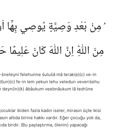
مِنْ بَعْدِ وَصِيَّةٍ يُوص۪ي بِهَٓا اَوْ دَيْ
مِنَ اللّٰهِؕ اِنَّ اللّٰهَ كَانَ عَل۪يمًا ح
-śneteyni felehunne śuluśâ mâ terak(e)(c) ve-in
d(un)(c) fe-in lem yekun lehu veledun veveriśehu
 ev deyn(in)(k) âbâukum veebnâukum lâ tedrûne
cuklar ikiden fazla kadın iseler, mirasın üçte ikisi
asın altıda birine hakkı vardır. Eğer çocuğu yok da,
ıda birdir. (Bu paylaştırma, ölenin) yapacağı