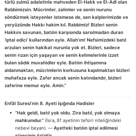
türlü zulmü adaletinle mahveden El-Hakk ve El-Adl olan
Rabbimizsin. Mücrimler, zalimler ve senin nurunu
söndürmek isteyenler istemese de, sen kalplerimizde ve
yeryüzünde Hakkı hakim kıl. Rabbimiz! Bizleri senin
Hakkını savunan, batılın karşısında sarsılmadan duran
‘iptal edici’ kullarından eyle. Allah’ım! Nefsimizdeki batıl
arzuları senin hakikat nurunla yok et. Bizleri, sadece
senin rızan için yaşayan ve senin kelimelerinle izzet
bulan sâdık muvahidler eyle. Batılın ihtişamına
aldanmaktan, mücrimlerin korkusuna kapılmaktan bizleri
muhafaza eyle. Zafer ancak senin katındandır, bizleri
zaferine memur eyle. Amin.”
Enfâl Suresi’nin 8. Ayeti Işığında Hadisler
“Hak geldi, batıl yok oldu. Zira batıl, yok olmaya
mahkumdur.”
(İsra, 81 ayetinin tefsiri niteliğindeki
nebevi beyan). —
Ayetteki batılın iptal edilmesi
sürecinin özüdür.