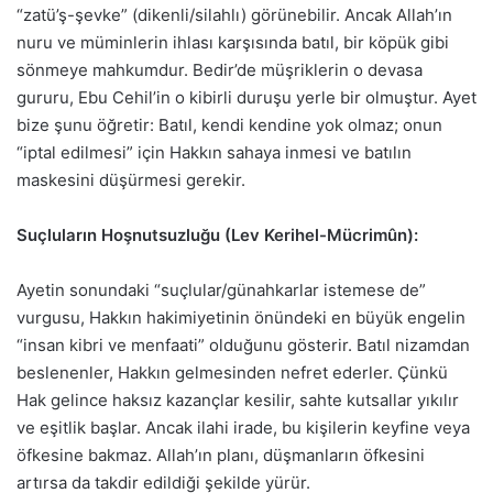
“zatü’ş-şevke” (dikenli/silahlı) görünebilir. Ancak Allah’ın
nuru ve müminlerin ihlası karşısında batıl, bir köpük gibi
sönmeye mahkumdur. Bedir’de müşriklerin o devasa
gururu, Ebu Cehil’in o kibirli duruşu yerle bir olmuştur. Ayet
bize şunu öğretir: Batıl, kendi kendine yok olmaz; onun
“iptal edilmesi” için Hakkın sahaya inmesi ve batılın
maskesini düşürmesi gerekir.
Suçluların Hoşnutsuzluğu (Lev Kerihel-Mücrimûn):
Ayetin sonundaki “suçlular/günahkarlar istemese de”
vurgusu, Hakkın hakimiyetinin önündeki en büyük engelin
“insan kibri ve menfaati” olduğunu gösterir. Batıl nizamdan
beslenenler, Hakkın gelmesinden nefret ederler. Çünkü
Hak gelince haksız kazançlar kesilir, sahte kutsallar yıkılır
ve eşitlik başlar. Ancak ilahi irade, bu kişilerin keyfine veya
öfkesine bakmaz. Allah’ın planı, düşmanların öfkesini
artırsa da takdir edildiği şekilde yürür.