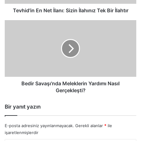
İlahtır
Tevhid'in En Net İlanı: Sizin İlahınız Tek Bir İlahtır
Bedir
Savaşı'nda
Meleklerin
Yardımı
Nasıl
Gerçekleşti?
Bedir Savaşı'nda Meleklerin Yardımı Nasıl
Gerçekleşti?
Bir yanıt yazın
E-posta adresiniz yayınlanmayacak.
Gerekli alanlar
*
ile
işaretlenmişlerdir