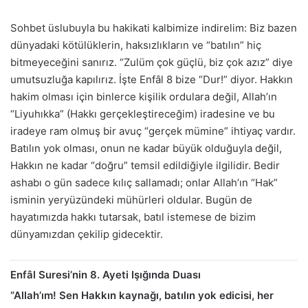
Sohbet üslubuyla bu hakikati kalbimize indirelim: Biz bazen
dünyadaki kötülüklerin, haksızlıkların ve “batılın” hiç
bitmeyeceğini sanırız. “Zulüm çok güçlü, biz çok azız” diye
umutsuzluğa kapılırız. İşte Enfâl 8 bize “Dur!” diyor. Hakkın
hakim olması için binlerce kişilik ordulara değil, Allah’ın
“Liyuhıkka” (Hakkı gerçekleştireceğim) iradesine ve bu
iradeye ram olmuş bir avuç “gerçek mümine” ihtiyaç vardır.
Batılın yok olması, onun ne kadar büyük olduğuyla değil,
Hakkın ne kadar “doğru” temsil edildiğiyle ilgilidir. Bedir
ashabı o gün sadece kılıç sallamadı; onlar Allah’ın “Hak”
isminin yeryüzündeki mühürleri oldular. Bugün de
hayatımızda hakkı tutarsak, batıl istemese de bizim
dünyamızdan çekilip gidecektir.
Enfâl Suresi’nin 8. Ayeti Işığında Duası
“Allah’ım! Sen Hakkın kaynağı, batılın yok edicisi, her