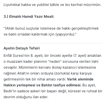
Liyuhıkkal hakka ve yubtilel bâtıle ve lev kerihel mücrimûn.
3.) Elmalılı Hamdi Yazır Meali:
“(Allah bunu) suçlular istemese de hakkı gerçekleştirmek
ve batılı ortadan kaldırmak için (yapıyordu).”
Ayetin Detaylı Tefsiri
Enfâl Suresi’nin 8. ayeti, bir önceki ayette (7. ayet) anlatılan
o muazzam kader planının “neden” sorusuna verilen ilahi
cevaptır. Müminlerin kervanı (kolay kazancı) istemesine
rağmen Allah’ın onları orduyla (zorlukla) karşı karşıya
getirmesinin tek bir nihai amacı vardı:
Varlık aleminde
Hakkın yerleşmesi ve Batılın tasfiye edilmesi.
Bu ayet,
Bedir’in sadece askeri bir başarı değil, küresel ve ruhsal bir
devrim olduğunu ilan eder.