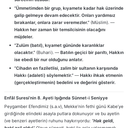
“Ümmetimden bir grup, kıyamete kadar hak üzerinde
galip gelmeye devam edecektir. Onları yardımsız
bırakanlar, onlara zarar veremezler.”
(Müslim). —
Hakkın her zaman bir temsilcisinin olacağını
müjdeler.
“Zulüm (batıl), kıyamet gününde karanlıklar
olacaktır.”
(Buhari). —
Batılın geçici bir parıltı, Hakkın
ise ebedi bir nur olduğunu anlatır.
“Cihadın en faziletlisi, zalim bir sultanın karşısında
Hakkı (adaleti) söylemektir.”
—
Hakkı ihkak etmenin
(gerçekleştirmenin) bedelini ve değerini gösterir.
Enfâl Suresi’nin 8. Ayeti Işığında Sünnet-i Seniyye
Peygamber Efendimiz (s.a.v), Mekke’nin fethi günü Kabe’ye
girdiğinde elindeki asayla putlara dokunuyor ve bu ayetin
(ve benzeri ayetlerin) ruhunu haykırıyordu:
“
Hak geldi,
batıl zail oldu!
“
O’nun sünneti, batıl ile asla uzlaşmamak,