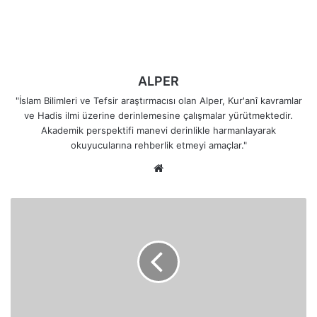
ALPER
"İslam Bilimleri ve Tefsir araştırmacısı olan Alper, Kur'anî kavramlar
ve Hadis ilmi üzerine derinlemesine çalışmalar yürütmektedir.
Akademik perspektifi manevi derinlikle harmanlayarak
okuyucularına rehberlik etmeyi amaçlar."
Web
sitesi
Tevhid'in
En
Net
İlanı:
Sizin
İlahınız
Tek
Bir