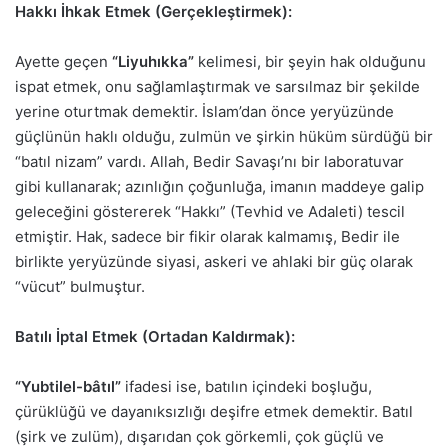
Hakkı İhkak Etmek (Gerçekleştirmek):
Ayette geçen
“Liyuhıkka”
kelimesi, bir şeyin hak olduğunu
ispat etmek, onu sağlamlaştırmak ve sarsılmaz bir şekilde
yerine oturtmak demektir. İslam’dan önce yeryüzünde
güçlünün haklı olduğu, zulmün ve şirkin hüküm sürdüğü bir
“batıl nizam” vardı. Allah, Bedir Savaşı’nı bir laboratuvar
gibi kullanarak; azınlığın çoğunluğa, imanın maddeye galip
geleceğini göstererek “Hakkı” (Tevhid ve Adaleti) tescil
etmiştir. Hak, sadece bir fikir olarak kalmamış, Bedir ile
birlikte yeryüzünde siyasi, askeri ve ahlaki bir güç olarak
“vücut” bulmuştur.
Batılı İptal Etmek (Ortadan Kaldırmak):
“Yubtilel-bâtıl”
ifadesi ise, batılın içindeki boşluğu,
çürüklüğü ve dayanıksızlığı deşifre etmek demektir. Batıl
(şirk ve zulüm), dışarıdan çok görkemli, çok güçlü ve