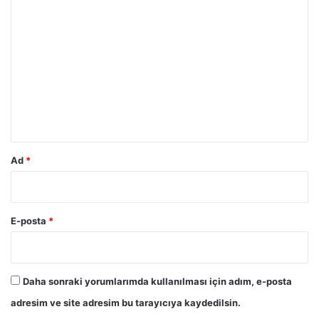
Y
o
r
u
m
*
Ad
*
E-posta
*
Daha sonraki yorumlarımda kullanılması için adım, e-posta
adresim ve site adresim bu tarayıcıya kaydedilsin.