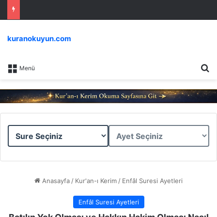
kuranokuyun.com
Ar
Menü
Sure
Ayet
Seçiniz
Seçiniz
Anasayfa
/
Kur'an-ı Kerim
/
Enfâl Suresi Ayetleri
Enfâl Suresi Ayetleri