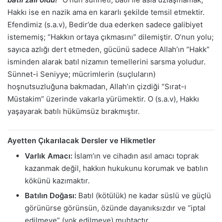
Hakkı ise en nazik ama en kararlı şekilde temsil etmektir.
Efendimiz (s.a.v), Bedir’de dua ederken sadece galibiyet
istememiş; “Hakkın ortaya çıkmasını” dilemiştir. O’nun yolu;
sayıca azlığı dert etmeden, gücünü sadece Allah’ın “Hakk”
isminden alarak batıl nizamın temellerini sarsma yoludur.
Sünnet-i Seniyye; mücrimlerin (suçluların)
hoşnutsuzluğuna bakmadan, Allah’ın çizdiği “Sırat-ı
Müstakim” üzerinde vakarla yürümektir. O (s.a.v), Hakkı
yaşayarak batılı hükümsüz bırakmıştır.
Ayetten Çıkarılacak Dersler ve Hikmetler
Varlık Amacı:
İslam’ın ve cihadın asıl amacı toprak
kazanmak değil, hakkın hukukunu korumak ve batılın
kökünü kazımaktır.
Batılın Doğası:
Batıl (kötülük) ne kadar süslü ve güçlü
görünürse görünsün, özünde dayanıksızdır ve “iptal
edilmeye” (yok edilmeye) muhtaçtır.