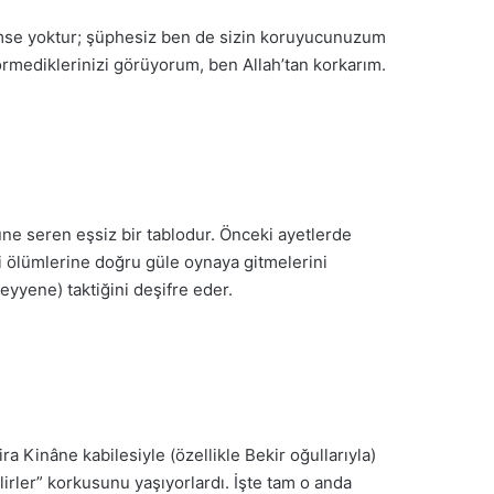
kimse yoktur; şüphesiz ben de sizin koruyucunuzum
örmediklerinizi görüyorum, ben Allah’tan korkarım.
üne seren eşsiz bir tablodur. Önceki ayetlerde
kendi ölümlerine doğru güle oynaya gitmel
erini
zeyyene) taktiğini deşifre eder.
a Kinâne kabilesiyle (özellikle Bekir oğullarıyla)
rler” korkusunu yaşıyorlardı. İşte tam o anda