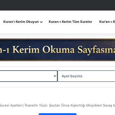
Kuran’ı Kerim Okuyun
Kuran-ı Kerim Tüm Sureler
Kur’an-ı 
Suresi Ayetleri
/
İhanetin Yüzü: Şeytan Önce Kışkırttığı Müşrikleri Sava