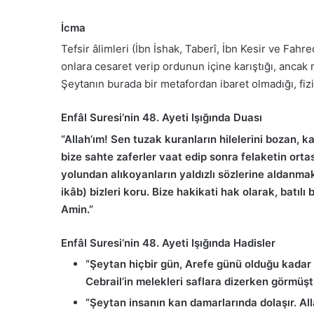
İcma
Tefsir âlimleri (İbn İshak, Taberî, İbn Kesir ve Fa
onlara cesaret verip ordunun içine karıştığı, ancak
Şeytanın burada bir metafordan ibaret olmadığı, fizi
Enfâl Suresi’nin 48. Ayeti Işığında Duası
“Allah’ım! Sen tuzak kuranların hilelerini bozan, 
bize sahte zaferler vaat edip sonra felaketin or
yolundan alıkoyanların yaldızlı sözlerine aldanmak
ikâb) bizleri koru. Bize hakikati hak olarak, batılı
Amin.”
Enfâl Suresi’nin 48. Ayeti Işığında Hadisler
“Şeytan hiçbir gün, Arefe günü olduğu kadar 
Cebrail’in melekleri saflara dizerken görmüşt
“Şeytan insanın kan damarlarında dolaşır. All