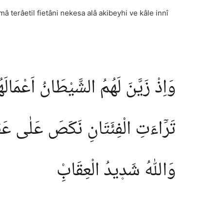
terâetil fietâni nekesa alâ akibeyhi ve kâle innî
وَاِذْ زَيَّنَ لَهُمُ الشَّيْطَانُ اَعْمَالَ
تَرَٓاءَتِ الْفِئَتَانِ نَكَصَ عَلٰى عَقِبَ
وَاللّٰهُ شَد۪يدُ الْعِقَابِ۟