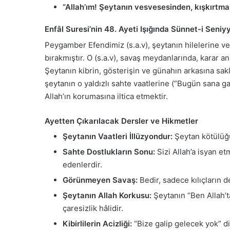
“Allah’ım! Şeytanın vesvesesinden, kışkırtma
Enfâl Suresi’nin 48. Ayeti Işığında Sünnet-i Seniy
Peygamber Efendimiz (s.a.v), şeytanın hilelerine ve
bırakmıştır. O (s.a.v), savaş meydanlarında, karar 
Şeytanın kibrin, gösterişin ve günahın arkasına sakl
şeytanın o yaldızlı sahte vaatlerine (“Bugün sana 
Allah’ın korumasına iltica etmektir.
Ayetten Çıkarılacak Dersler ve Hikmetler
Şeytanın Vaatleri İllüzyondur:
Şeytan kötülüğü
Sahte Dostlukların Sonu:
Sizi Allah’a isyan et
edenlerdir.
Görünmeyen Savaş:
Bedir, sadece kılıçların d
Şeytanın Allah Korkusu:
Şeytanın “Ben Allah’ta
çaresizlik hâlidir.
Kibirlilerin Acizliği:
“Bize galip gelecek yok” di