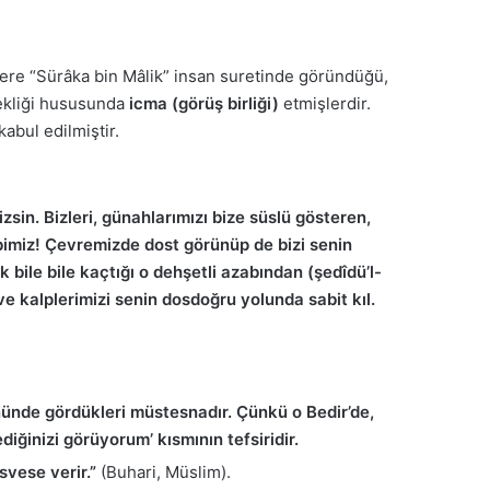
klere “Sürâka bin Mâlik” insan suretinde göründüğü,
çekliği hususunda
icma (görüş birliği)
etmişlerdir.
abul edilmiştir.
sin. Bizleri, günahlarımızı bize süslü gösteren,
bimiz! Çevremizde dost görünüp de bizi senin
 bile bile kaçtığı o dehşetli azabından (şedîdü’l-
 ve kalplerimizi senin dosdoğru yolunda sabit kıl.
nünde gördükleri müstesnadır. Çünkü o Bedir’de,
diğinizi görüyorum’ kısmının tefsiridir.
svese verir.”
(Buhari, Müslim).