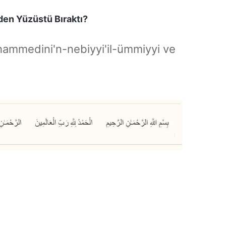
den Yüzüstü Bıraktı?
hammedini'n-nebiyyi'il-ümmiyyi ve