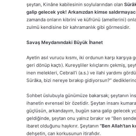
şeytan, Kinâne kabilesinin soylularından olan
Sürâk
galip gelecek yok! Arkanızdan kimse saldırmayac
zamanda onların kibrini ve küfrünü (amellerini) onla
zulmü kendisine bir kahramanlık gibi görmesidir.
Savaş Meydanındaki Büyük İhanet
Ayetin asıl vurucu kısmı, iki ordunun karşı karşıya 
geri dönüp kaçtı). Kureyşliler kılıçlarını çekmiş, 
inen melekleri, Cebrail’i (a.s.) ve ilahi yardımı gör
Sürâka, bizi nereye bırakıp gidiyorsun?” dediklerinde 
Sohbet üslubuyla günümüze bakarsak; şeytanın insan
ihanetin evrensel bir özetidir. Şeytan insanı kumar
güçlüsün, arkandayım, bugün sana galip gelecek yok
geldiğinde, şeytan onu yalnız bırakır ve “Ben sende
ibaret olduğunu haykırır. Şeytanın
“Ben Allah’tan k
dehşetin, can korkusunun itirafıdır.