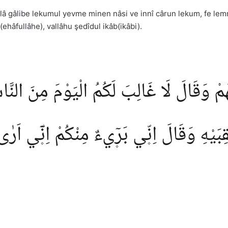
 gâlibe lekumul yevme minen nâsi ve innî cârun lekum, fe lemmâ 
ehâfullâhe), vallâhu şedîdul ikâb(ikâbi).
هُمْ وَقَالَ لَا غَالِبَ لَكُمُ الْيَوْمَ مِنَ النَّاس
يْهِ وَقَالَ اِنّ۪ي بَر۪ٓيءٌ مِنْكُمْ اِنّ۪ٓي اَرٰى م