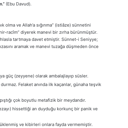
m.”
(Ebu Davud).
k olma ve Allah’a sığınma” (istiâze) sünnetini
ânir-racîm” diyerek manevi bir zırha bürünmüştür.
ihlasla tartmaya davet etmiştir. Sünnet-i Seniyye;
ın rızasını aramak ve manevi tuzağa düşmeden önce
a güç (zeyyene) olarak ambalajlayıp süsler.
a durmaz. Felaket anında ilk kaçanlar, günaha teşvik
rpıştığı çok boyutlu metafizik bir meydandır.
cezayı) hissettiği an duyduğu korkunç bir panik ve
üklenmiş ve kibirleri onlara fayda vermemiştir.