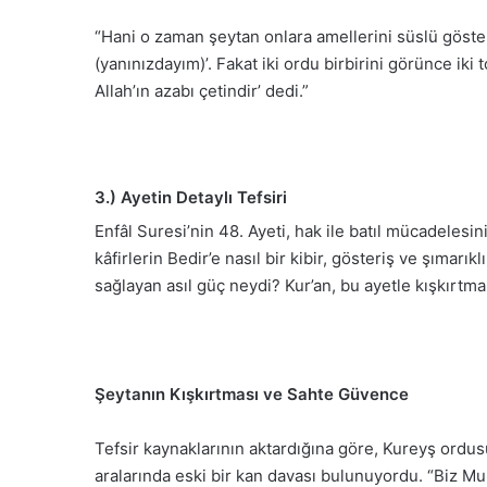
“Hani o zaman şeytan onlara amellerini süslü göst
(yanınızdayım)’. Fakat
iki ordu birbirini görünce ik
Allah’ın azabı çetindir’ dedi.”
3.) Ayet
in Detaylı Tefsiri
Enfâl Suresi’nin 48. Ayeti, hak ile batıl mücadeles
kâfirlerin Bedir’e nasıl bir kibir, gösteriş ve şımarı
sağlayan asıl güç neydi? Kur’an, bu ayetle kışkı
rtman
Şeytanın Kışkırtması ve Sahte Güvence
Tefsir kaynaklarının aktardığına göre, Kureyş ordusu
aralarında eski bir kan davası bulunuyordu. “Biz M