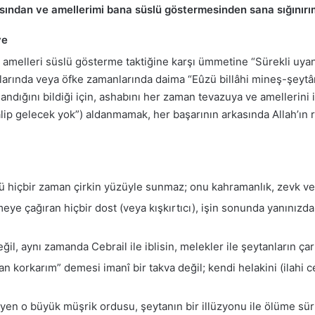
sından ve amellerimi bana süslü göstermesinden sana sığınırı
ye
 amelleri süslü gösterme taktiğine karşı ümmetine “Sürekli uyanı
anlarında veya öfke zamanlarında daima “Eûzü billâhi mineş-şeyt
andığını bildiği için, ashabını her zaman tevazuya ve amellerini 
galip gelecek yok”) aldanmamak, her başarının arkasında Allah’
 hiçbir zaman çirkin yüzüyle sunmaz; onu kahramanlık, zevk vey
meye çağıran hiçbir dost (veya kışkırtıcı), işin sonunda yanınızd
eğil, aynı zamanda Cebrail ile iblisin, melekler ile şeytanların ça
n korkarım” demesi imanî bir takva değil; kendi helakini (ilahi 
yen o büyük müşrik ordusu, şeytanın bir illüzyonu ile ölüme sür