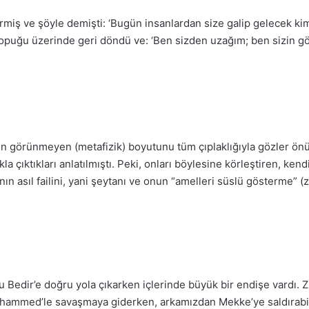
ermiş ve şöyle demişti: ‘Bugün insanlardan size galip gelecek 
i topuğu üzerinde geri döndü ve: ‘Ben sizden uzağım; ben sizin g
inin görünmeyen (metafizik
) boyutunu tüm çıplaklığıyla gözler ön
klıkla çıktıkları anlatılmıştı. Peki, onları böylesine körleştiren, 
ın asıl failini, yani şeytanı ve onun “amelleri süslü gösterme” (
 Bedir’e doğru yola çıkarken içlerinde büyük bir endişe vardı. Zir
uhammed’le savaşmaya giderken, arkamızdan Mekke’ye saldırabili