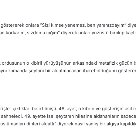
ü göstererek onlara “Sizi kimse yenemez, ben yanınızdayım” diy
an korkarım, sizden uzağım” diyerek onları yüzüstü bırakıp kaçtığ
ik ordusunun o kibirli yürüyüşünün arkasındaki metafizik gücün 
aynı zamanda şeytani bir aldatmacadan ibaret olduğunu gösterer
işle” çıktıkları belirtilmişti. 48. ayet, o kibrin ve gösterişin ası
i sahneledi. 49. ayette ise, şeytanın hilesine aldananların sade
lümanları dinleri aldattı” diyerek nasıl yanlış bir algıya kapıldık