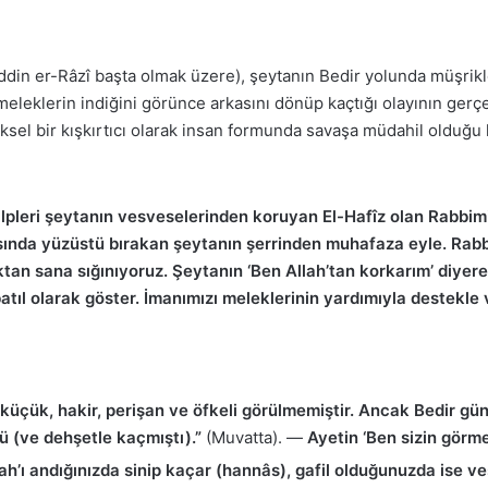
hreddin er-Râzî başta olmak üzere), şeytanın Bedir yolunda müşri
 meleklerin indiğini görünce arkasını dönüp kaçtığı olayının ger
ksel bir kışkırtıcı olarak insan formunda savaşa müdahil olduğu k
kalpleri şeytanın vesveselerinden koruyan El-Hafîz olan Rabbimiz
tasında yüzüstü bırakan şeytanın şerrinden muhafaza eyle. Rab
tan sana sığınıyoruz. Şeytanın ‘Ben Allah’tan korkarım’ diyerek
 batıl olarak göster. İmanımızı meleklerinin yardımıyla destekle
küçük, hakir, perişan ve öfkeli görülmemiştir. Ancak Bedir gü
ü (ve dehşetle kaçmıştı).”
(Muvatta). —
Ayetin ‘Ben sizin görme
ah’ı andığınızda sinip kaçar (hannâs), gafil olduğunuzda ise ve