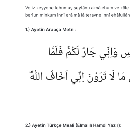
Ve iz zeyyene lehumuş şeytânu a’mâlehum ve kâle lâ
berîun minkum innî erâ mâ lâ teravne innî ehâfullâh(
1.) Ayetin Arapça Metni:
ِ وَاِنّ۪ي جَارٌ لَكُمْۚ فَلَمَّا
َا لَا تَرَوْنَ اِنّ۪ٓي اَخَافُ اللّٰهَۜ
2.) Ayetin Türkçe Meali (Elmalılı Hamdi Yazır):