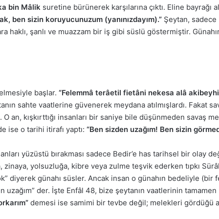
a bin Mâlik
suretine bürünerek karşılarına çıktı. Eline bayrağı 
ak, ben sizin koruyucunuzum (yanınızdayım).”
Şeytan, sadece K
ra haklı, şanlı ve muazzam bir iş gibi süslü göstermiştir. Günahı
gelmesiyle başlar.
“Felemmâ terâetil fietâni nekesa alâ akibeyhi
şeytanın sahte vaatlerine güvenerek meydana atılmışlardı. Fakat 
dü. O an, kışkırttığı insanları bir saniye bile düşünmeden savaş m
ise o tarihi itirafı yaptı:
“Ben sizden uzağım! Ben sizin görmedi
ları yüzüstü bırakması sadece Bedir’e has tarihsel bir olay değ
a, zinaya, yolsuzluğa, kibre veya zulme teşvik ederken tıpkı Sürâ
” diyerek günahı süsler. Ancak insan o günahın bedeliyle (bir 
n uzağım” der. İşte Enfâl 48, bize şeytanın vaatlerinin tamamen 
orkarım”
demesi ise samimi bir tevbe değil; melekleri gördüğü a