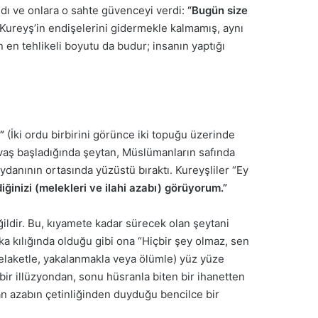
aldı ve onlara o sahte güvenceyi verdi:
“Bugün size
ureyş’in endişelerini gidermekle kalmamış, aynı
n en tehlikeli boyutu da budur; insanın yaptığı
”
(İki ordu birbirini görünce iki topuğu üzerinde
savaş başladığında şeytan, Müslümanların safında
eydanının ortasında yüzüstü bıraktı. Kureyşliler “Ey
ğinizi (melekleri ve ilahi azabı) görüyorum.”
ildir. Bu, kıyamete kadar sürecek olan şeytani
ka kılığında olduğu gibi ona “Hiçbir şey olmaz, sen
felaketle, yakalanmakla veya ölümle) yüz yüze
bir illüzyondan, sonu hüsranla biten bir ihanetten
n azabın çetinliğinden duyduğu bencilce bir