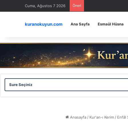
Cuma, Ağustos 7 2026
Öneri
kuranokuyun.com
Ana Sayfa
Esmaül Hüsna
Sure
Ayet
Seçiniz
Seçiniz
Anasayfa
/
Kur'an-ı Kerim
/
Enfâl 