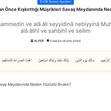
Enfâl Suresi Ayetleri
an Önce Kışkırttığı Müşrikleri Savaş Meydanında Ne
hammedin ve alâ âli seyyidinâ nebiyyinâ Mu
alâ âlihî ve sahbihî ve sellim
ALPER
6 dakika okuma süresi
 Savaş Meydanında Neden Yüzüstü Bıraktı?