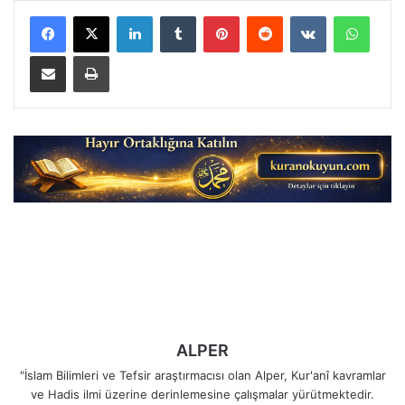
LinkedIn
Tumblr
Pinterest
Reddit
VKontakte
Whats
E-Posta ile paylaş
Yazdır
ALPER
"İslam Bilimleri ve Tefsir araştırmacısı olan Alper, Kur'anî kavramlar
ve Hadis ilmi üzerine derinlemesine çalışmalar yürütmektedir.