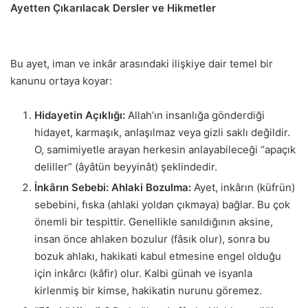
Ayetten Çıkarılacak Dersler ve Hikmetler
Bu ayet, iman ve inkâr arasındaki ilişkiye dair temel bir
kanunu ortaya koyar:
Hidayetin Açıklığı:
Allah’ın insanlığa gönderdiği
hidayet, karmaşık, anlaşılmaz veya gizli saklı değildir.
O, samimiyetle arayan herkesin anlayabileceği “apaçık
deliller” (âyâtün beyyinât) şeklindedir.
İnkârın Sebebi: Ahlaki Bozulma:
Ayet, inkârın (küfrün)
sebebini, fıska (ahlaki yoldan çıkmaya) bağlar. Bu çok
önemli bir tespittir. Genellikle sanıldığının aksine,
insan önce ahlaken bozulur (fâsık olur), sonra bu
bozuk ahlakı, hakikati kabul etmesine engel olduğu
için inkârcı (kâfir) olur. Kalbi günah ve isyanla
kirlenmiş bir kimse, hakikatin nurunu göremez.