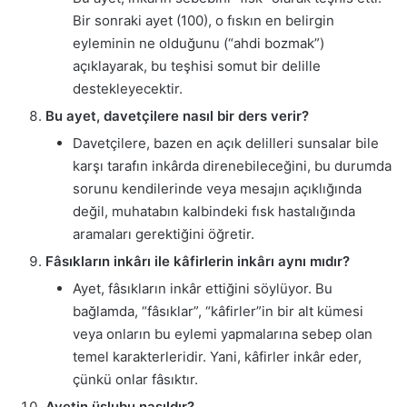
Bir sonraki ayet (100), o fıskın en belirgin
eyleminin ne olduğunu (“ahdi bozmak”)
açıklayarak, bu teşhisi somut bir delille
destekleyecektir.
Bu ayet, davetçilere nasıl bir ders verir?
Davetçilere, bazen en açık delilleri sunsalar bile
karşı tarafın inkârda direnebileceğini, bu durumda
sorunu kendilerinde veya mesajın açıklığında
değil, muhatabın kalbindeki fısk hastalığında
aramaları gerektiğini öğretir.
Fâsıkların inkârı ile kâfirlerin inkârı aynı mıdır?
Ayet, fâsıkların inkâr ettiğini söylüyor. Bu
bağlamda, “fâsıklar”, “kâfirler”in bir alt kümesi
veya onların bu eylemi yapmalarına sebep olan
temel karakterleridir. Yani, kâfirler inkâr eder,
çünkü onlar fâsıktır.
Ayetin üslubu nasıldır?