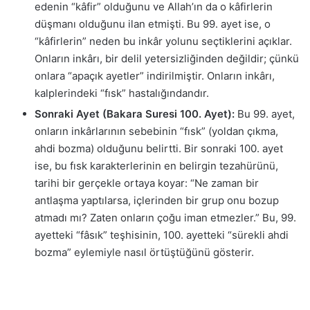
edenin “kâfir” olduğunu ve Allah’ın da o kâfirlerin
düşmanı olduğunu ilan etmişti. Bu 99. ayet ise, o
“kâfirlerin” neden bu inkâr yolunu seçtiklerini açıklar.
Onların inkârı, bir delil yetersizliğinden değildir; çünkü
onlara “apaçık ayetler” indirilmiştir. Onların inkârı,
kalplerindeki “fısk” hastalığındandır.
Sonraki Ayet (Bakara Suresi 100. Ayet):
Bu 99. ayet,
onların inkârlarının sebebinin “fısk” (yoldan çıkma,
ahdi bozma) olduğunu belirtti. Bir sonraki 100. ayet
ise, bu fısk karakterlerinin en belirgin tezahürünü,
tarihi bir gerçekle ortaya koyar: “Ne zaman bir
antlaşma yaptılarsa, içlerinden bir grup onu bozup
atmadı mı? Zaten onların çoğu iman etmezler.” Bu, 99.
ayetteki “fâsık” teşhisinin, 100. ayetteki “sürekli ahdi
bozma” eylemiyle nasıl örtüştüğünü gösterir.