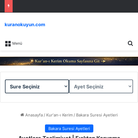
kuranokuyun.com
Ar
Menü
Sure
Ayet
Seçiniz
Seçiniz
Anasayfa
/
Kur'an-ı Kerim
/
Bakara Suresi Ayetleri
Bakara Suresi Ayetleri