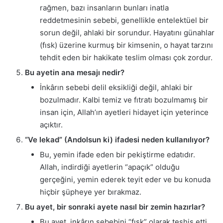
rağmen, bazı insanların bunları inatla
reddetmesinin sebebi, genellikle entelektüel bir
sorun değil, ahlaki bir sorundur. Hayatını günahlar
(fısk) üzerine kurmuş bir kimsenin, o hayat tarzını
tehdit eden bir hakikate teslim olması çok zordur.
Bu ayetin ana mesajı nedir?
İnkârın sebebi delil eksikliği değil, ahlaki bir
bozulmadır. Kalbi temiz ve fıtratı bozulmamış bir
insan için, Allah’ın ayetleri hidayet için yeterince
açıktır.
“Ve lekad” (Andolsun ki) ifadesi neden kullanılıyor?
Bu, yemin ifade eden bir pekiştirme edatıdır.
Allah, indirdiği ayetlerin “apaçık” olduğu
gerçeğini, yemin ederek teyit eder ve bu konuda
hiçbir şüpheye yer bırakmaz.
Bu ayet, bir sonraki ayete nasıl bir zemin hazırlar?
Bu ayet, inkârın sebebini “fısk” olarak teşhis etti.