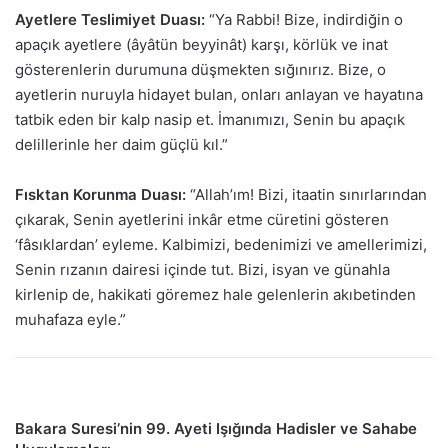
Ayetlere Teslimiyet Duası:
“Ya Rabbi! Bize, indirdiğin o
apaçık ayetlere (âyâtün beyyinât) karşı, körlük ve inat
gösterenlerin durumuna düşmekten sığınırız. Bize, o
ayetlerin nuruyla hidayet bulan, onları anlayan ve hayatına
tatbik eden bir kalp nasip et. İmanımızı, Senin bu apaçık
delillerinle her daim güçlü kıl.”
Fısktan Korunma Duası:
“Allah’ım! Bizi, itaatin sınırlarından
çıkarak, Senin ayetlerini inkâr etme cüretini gösteren
‘fâsıklardan’ eyleme. Kalbimizi, bedenimizi ve amellerimizi,
Senin rızanın dairesi içinde tut. Bizi, isyan ve günahla
kirlenip de, hakikati göremez hale gelenlerin akıbetinden
muhafaza eyle.”
Bakara Suresi’nin 99. Ayeti Işığında Hadisler ve Sahabe