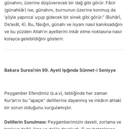
günahını, üzerine düşüverecek bir dağ gibi görür. Fâcir
(günahkâr) ise, günahını, burnunun üzerine konmuş da
‘şöyle yapınca’ uçup gidecek bir sinek gibi görür.” (Buhârî,
De’avât, 4). Bu, fâsığın, günahı ve isyanı nasıl kanıksadığını
ve bu yüzden Allah’ın ayetlerini inkâr etme noktasına nasıl
kolayca gelebildiğini gösterir.
Bakara Suresi’nin 99. Ayeti Işığında Sünnet-i Seniyye
Peygamber Efendimiz (s.a.v), tebliğinde her zaman
Kur’an’ın bu “apaçık” delillerine dayanmış ve inkârın ahlaki
bir sorun olduğunu vurgulamıştır.
Delillerin Sunulması:
Peygamberimizin daveti, zorlama ve