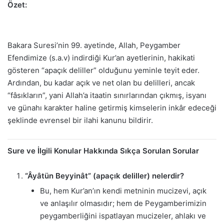
Özet:
Bakara Suresi’nin 99. ayetinde, Allah, Peygamber
Efendimize (s.a.v) indirdiği Kur’an ayetlerinin, hakikati
gösteren “apaçık deliller” olduğunu yeminle teyit eder.
Ardından, bu kadar açık ve net olan bu delilleri, ancak
“fâsıkların”, yani Allah’a itaatin sınırlarından çıkmış, isyanı
ve günahı karakter haline getirmiş kimselerin inkâr edeceği
şeklinde evrensel bir ilahi kanunu bildirir.
Sure ve İlgili Konular Hakkında Sıkça Sorulan Sorular
“Âyâtün Beyyinât” (apaçık deliller) nelerdir?
Bu, hem Kur’an’ın kendi metninin mucizevi, açık
ve anlaşılır olmasıdır; hem de Peygamberimizin
peygamberliğini ispatlayan mucizeler, ahlakı ve