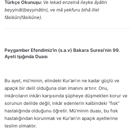
Türkçe Okunuşu:
Ve lekad enzelnâ ileyke âyâtin
beyyinât(beyyinâtin), ve mâ yekfuru bihâ illel
fâsikûn(fâsikûne).
Peygamber Efendimiz’in (s.a.v) Bakara Suresi’nin 99.
Ayeti Işığında Duası
Bu ayet, mü’minin, elindeki Kur’an’ın ne kadar güçlü ve
apaçık bir delil olduğuna olan imanını artırır. Onu,
inkârcıların inkârı karşısında şüpheye düşmekten korur ve
sorunun delilde değil, inkâr edenlerin kalbindeki “fısk”
hastalığında olduğunu öğretir. Mü’minin duası, bu fısk
hastalığından korunmak ve Kur’an’ın apaçık ayetlerine
teslim olmaktır.