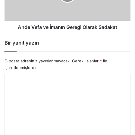
Olarak
Sadakat
Ahde Vefa ve İmanın Gereği Olarak Sadakat
Bir yanıt yazın
E-posta adresiniz yayınlanmayacak.
Gerekli alanlar
*
ile
işaretlenmişlerdir
Y
o
r
u
m
*