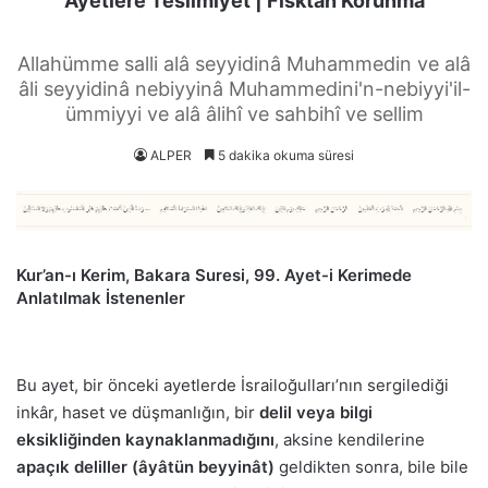
Ayetlere Teslimiyet | Fısktan Korunma
Allahümme salli alâ seyyidinâ Muhammedin ve alâ
âli seyyidinâ nebiyyinâ Muhammedini'n-nebiyyi'il-
ümmiyyi ve alâ âlihî ve sahbihî ve sellim
ALPER
5 dakika okuma süresi
Kur’an-ı Kerim, Bakara Suresi, 99. Ayet-i Kerimede
Anlatılmak İstenenler
Bu ayet, bir önceki ayetlerde İsrailoğulları’nın sergilediği
inkâr, haset ve düşmanlığın, bir
delil veya bilgi
eksikliğinden kaynaklanmadığını
, aksine kendilerine
apaçık deliller (âyâtün beyyinât)
geldikten sonra, bile bile