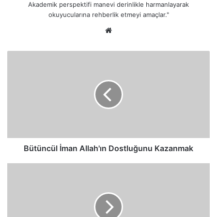
Akademik perspektifi manevi derinlikle harmanlayarak
okuyucularına rehberlik etmeyi amaçlar."
Web
sitesi
Bütüncül
İman
Allah'ın
Dostluğunu
Kazanmak
Bütüncül İman Allah'ın Dostluğunu Kazanmak
Ahde
Vefa
ve
İmanın
Gereği