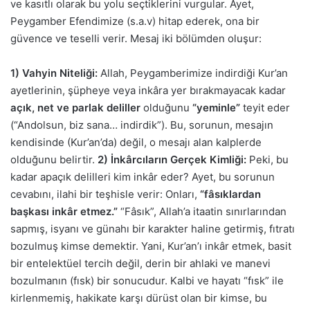
ve kasıtlı olarak bu yolu seçtiklerini vurgular. Ayet,
Peygamber Efendimize (s.a.v) hitap ederek, ona bir
güvence ve teselli verir. Mesaj iki bölümden oluşur:
1) Vahyin Niteliği:
Allah, Peygamberimize indirdiği Kur’an
ayetlerinin, şüpheye veya inkâra yer bırakmayacak kadar
açık, net ve parlak deliller
olduğunu
“yeminle”
teyit eder
(“Andolsun, biz sana… indirdik”). Bu, sorunun, mesajın
kendisinde (Kur’an’da) değil, o mesajı alan kalplerde
olduğunu belirtir.
2) İnkârcıların Gerçek Kimliği:
Peki, bu
kadar apaçık delilleri kim inkâr eder? Ayet, bu sorunun
cevabını, ilahi bir teşhisle verir: Onları,
“fâsıklardan
başkası inkâr etmez.”
“Fâsık”, Allah’a itaatin sınırlarından
sapmış, isyanı ve günahı bir karakter haline getirmiş, fıtratı
bozulmuş kimse demektir. Yani, Kur’an’ı inkâr etmek, basit
bir entelektüel tercih değil, derin bir ahlaki ve manevi
bozulmanın (fısk) bir sonucudur. Kalbi ve hayatı “fısk” ile
kirlenmemiş, hakikate karşı dürüst olan bir kimse, bu