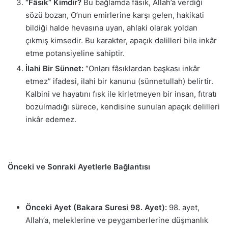
“Fâsık” Kimdir?
Bu bağlamda fâsık, Allah’a verdiği
sözü bozan, O’nun emirlerine karşı gelen, hakikati
bildiği halde hevasına uyan, ahlaki olarak yoldan
çıkmış kimsedir. Bu karakter, apaçık delilleri bile inkâr
etme potansiyeline sahiptir.
İlahi Bir Sünnet:
“Onları fâsıklardan başkası inkâr
etmez” ifadesi, ilahi bir kanunu (sünnetullah) belirtir.
Kalbini ve hayatını fısk ile kirletmeyen bir insan, fıtratı
bozulmadığı sürece, kendisine sunulan apaçık delilleri
inkâr edemez.
Önceki ve Sonraki Ayetlerle Bağlantısı
Önceki Ayet (Bakara Suresi 98. Ayet):
98. ayet,
Allah’a, meleklerine ve peygamberlerine düşmanlık