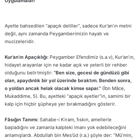
Uygulamaları
Ayette bahsedilen “apaçık deliller”, sadece Kur’an’ın metni
değil, aynı zamanda Peygamberimizin hayatı ve
mucizeleridir.
Kur’an’ın Apaçıklığı:
Peygamber Efendimiz (s.a.v), Kur’an’ın,
hidayet arayanlar için ne kadar açık ve yeterli bir rehber
olduğunu belirtmiştir:
“Ben size, gecesi de gündüzü gibi
olan, apaydınlık bir yol üzerinde bıraktım. Benden sonra,
o yoldan ancak helak olacak kimse sapar.”
(İbn Mâce,
Mukaddime, 5). Bu, ayetteki “apaçık ayetler”in, samimi bir
kalp için hiçbir şüpheye yer bırakmadığını gösterir.
Fâsığın Tanımı:
Sahabe-i Kiram, fıskın, amellerle
başladığını ve zamanla kalpteki imanı yok edebileceğini
anlamışlardı. Abdullah bin Mes’ûd (r.a.) şöyle der: “Mü’min,