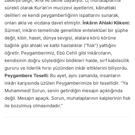
baskıya değil, ikna ve delile dayalıydı. O, muhataplarına
sürekli olarak Kur’an’ın mucizevi ayetlerini, kâinattaki
delilleri ve kendi peygamberliğinin ispatlarını sunarak,
onları akla ve vicdana davet etmiştir.
İnkârın Ahlaki Kökeni:
Sünnet, inkârın temelinde genellikle entelektüel bir şüphe
değil, kibir, haset, dünya sevgisi, atalara körü körüne
bağlılık gibi ahlaki ve kalbi hastalıklar (“fısk”) yattığını
öğretir. Peygamberimiz, Ebû Cehil gibi inkârcıların,
kendisinin doğru söylediğini bildikleri halde, sırf kabilecilik
gururu ve liderlik hırsı yüzünden inkâr ettiklerini biliyordu.
Peygambere Teselli:
Bu ayet, aynı zamanda, insanların
inkârı karşısında üzülen Peygamberimize bir tesellidir. “Ya
Muhammed! Sorun, senin getirdiğin mesajın açıklığında
değil. Mesajın apaçık. Sorun, muhataplarının kalplerinin fısk
ile bozulmuş olmasındadır.”