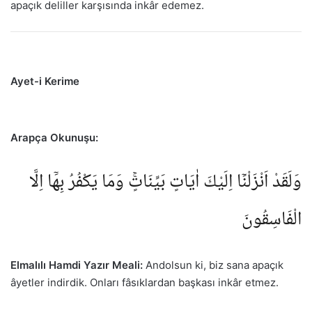
apaçık deliller karşısında inkâr edemez.
Ayet-i Kerime
Arapça Okunuşu:
وَلَقَدْ اَنْزَلْنَٓا اِلَيْكَ اٰيَاتٍ بَيِّنَاتٍۚ وَمَا يَكْفُرُ بِهَٓا اِلَّا
الْفَاسِقُونَ
Elmalılı Hamdi Yazır Meali:
Andolsun ki, biz sana apaçık
âyetler indirdik. Onları fâsıklardan başkası inkâr etmez.