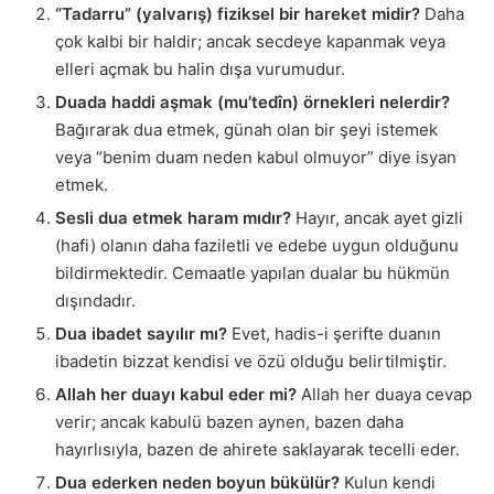
“Tadarru” (yalvarış) fiziksel bir hareket midir?
Daha
çok kalbi bir haldir; ancak secdeye kapanmak veya
elleri açmak bu halin dışa vurumudur.
Duada haddi aşmak (mu’tedîn) örnekleri nelerdir?
Bağırarak dua etmek, günah olan bir şeyi istemek
veya “benim duam neden kabul olmuyor” diye isyan
etmek.
Sesli dua etmek haram mıdır?
Hayır, ancak ayet gizli
(hafi) olanın daha faziletli ve edebe uygun olduğunu
bildirmektedir. Cemaatle yapılan dualar bu hükmün
dışındadır.
Dua ibadet sayılır mı?
Evet, hadis-i şerifte duanın
ibadetin bizzat kendisi ve özü olduğu belirtilmiştir.
Allah her duayı kabul eder mi?
Allah her duaya cevap
verir; ancak kabulü bazen aynen, bazen daha
hayırlısıyla, bazen de ahirete saklayarak tecelli eder.
Dua ederken neden boyun bükülür?
Kulun kendi