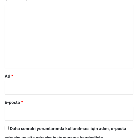
Y
o
r
u
m
*
Ad
*
E-posta
*
Daha sonraki yorumlarımda kullanılması için adım, e-posta
adresim ve site adresim bu tarayıcıya kaydedilsin.