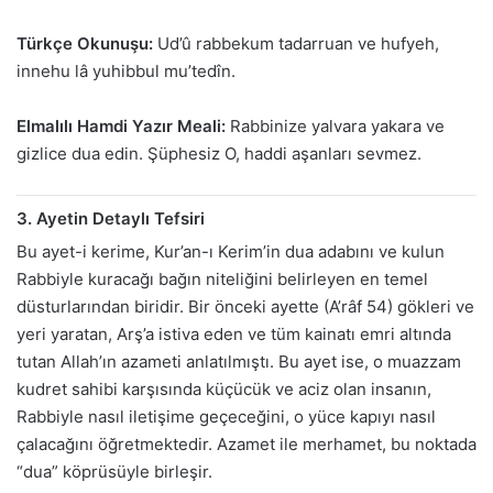
Türkçe Okunuşu:
Ud’û rabbekum tadarruan ve hufyeh,
innehu lâ yuhibbul mu’tedîn.
Elmalılı Hamdi Yazır Meali:
Rabbinize yalvara yakara ve
gizlice dua edin. Şüphesiz O, haddi aşanları sevmez.
3. Ayetin Detaylı Tefsiri
Bu ayet-i kerime, Kur’an-ı Kerim’in dua adabını ve kulun
Rabbiyle kuracağı bağın niteliğini belirleyen en temel
düsturlarından biridir. Bir önceki ayette (A’râf 54) gökleri ve
yeri yaratan, Arş’a istiva eden ve tüm kainatı emri altında
tutan Allah’ın azameti anlatılmıştı. Bu ayet ise, o muazzam
kudret sahibi karşısında küçücük ve aciz olan insanın,
Rabbiyle nasıl iletişime geçeceğini, o yüce kapıyı nasıl
çalacağını öğretmektedir. Azamet ile merhamet, bu noktada
“dua” köprüsüyle birleşir.