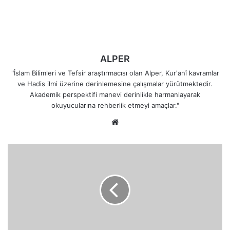
ALPER
"İslam Bilimleri ve Tefsir araştırmacısı olan Alper, Kur'anî kavramlar
ve Hadis ilmi üzerine derinlemesine çalışmalar yürütmektedir.
Akademik perspektifi manevi derinlikle harmanlayarak
okuyucularına rehberlik etmeyi amaçlar."
Web
sitesi
Gökleri
ve
Yeri
Altı
Günde
Yaratan
ve
Arş'a