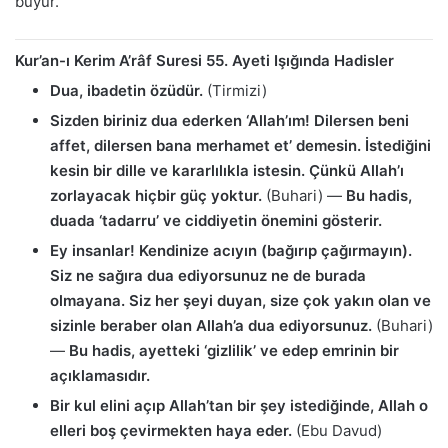
buyur.
Kur’an-ı Kerim A’râf Suresi 55. Ayeti Işığında Hadisler
Dua, ibadetin özüdür.
(Tirmizi)
Sizden biriniz dua ederken ‘Allah’ım! Dilersen beni
affet, dilersen bana merhamet et’ demesin. İstediğini
kesin bir dille ve kararlılıkla istesin. Çünkü Allah’ı
zorlayacak hiçbir güç yoktur.
(Buhari) —
Bu hadis,
duada ‘tadarru’ ve ciddiyetin önemini gösterir.
Ey insanlar! Kendinize acıyın (bağırıp çağırmayın).
Siz ne sağıra dua ediyorsunuz ne de burada
olmayana. Siz her şeyi duyan, size çok yakın olan ve
sizinle beraber olan Allah’a dua ediyorsunuz.
(Buhari)
—
Bu hadis, ayetteki ‘gizlilik’ ve edep emrinin bir
açıklamasıdır.
Bir kul elini açıp Allah’tan bir şey istediğinde, Allah o
elleri boş çevirmekten haya eder.
(Ebu Davud)