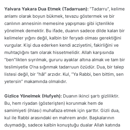
Yalvara Yakara Dua Etmek (Tadarruan):
“Tadarru”, kelime
anlamı olarak boyun bükmek, tevazu göstermek ve bir
canlının annesinin memesine yapışması gibi içtenlikle
yönelmek demektir. Bu ifade, duanın sadece dilde kalan bir
kelimeler yığını değil, kalbin bir feryadı olması gerektiğini
vurgular. Kişi dua ederken kendi acziyetini, fakirliğini ve
muhtaçlığını tam olarak hissetmelidir. Allah karşısında
“ben”likten sıyrılmak, gururu ayaklar altına almak ve tam bir
teslimiyetle O’na sığınmak tadarruun özüdür. Dua, bir talep
listesi değil, bir “hâl” arzıdır. Kul, “Ya Rabbi, ben bittim, sen
yetersin” makamında olmalıdır.
Gizlice Yönelmek (Hufyeh):
Duanın ikinci şartı gizliliktir.
Bu, hem riyadan (gösterişten) korunmak hem de
samimiyeti (ihlası) muhafaza etmek için şarttır. Gizli dua,
kul ile Rabbi arasındaki en mahrem andır. Başkalarının
duymadığı, sadece kalbin konuştuğu dualar Allah katında