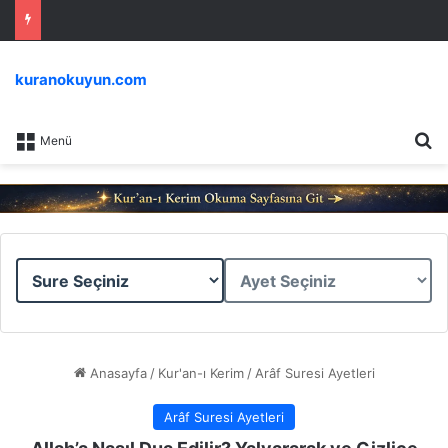
kuranokuyun.com
Ar
Menü
Sure
Ayet
Seçiniz
Seçiniz
Anasayfa
/
Kur'an-ı Kerim
/
Arâf Suresi Ayetleri
Arâf Suresi Ayetleri