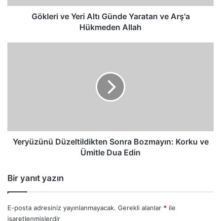
Hükmeden
Allah
Gökleri ve Yeri Altı Günde Yaratan ve Arş'a
Hükmeden Allah
Yeryüzünü
Düzeltildikten
Sonra
Bozmayın:
Korku
ve
Ümitle
Dua
Edin
Yeryüzünü Düzeltildikten Sonra Bozmayın: Korku ve
Ümitle Dua Edin
Bir yanıt yazın
E-posta adresiniz yayınlanmayacak.
Gerekli alanlar
*
ile
işaretlenmişlerdir