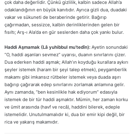
çok daha değerlidir. Çünkü gizlilik, kalbin sadece Allah’a
odaklandığının en büyük kanıtıdır. Ayrıca gizli dua, duadaki
vakar ve sükuneti de beraberinde getirir. Bağırıp
çağırmadan, sessizce, kalbin derinliklerinden gelen bir
fısıltı; Arş-ı Ala’da en gür seslerden daha çok yankı bulur.
Haddi Aşmamak (Lâ yuhibbul mu’tedîn):
Ayetin sonundaki
“O, haddi aşanları sevmez” uyarısı, duanın sınırlarını çizer.
Dua ederken haddi aşmak; Allah’ın koyduğu kurallara aykırı
şeyler istemek (haram bir şeyi talep etmek), peygamberlik
makamı gibi imkansız rütbeler istemek veya duada aşırı
bağırıp çağırarak edep sınırlarını zorlamak anlamına gelir.
Aynı zamanda, “ben kesinlikle hak ediyorum” edasıyla
istemek de bir tür haddi aşmaktır. Mümin, her zaman korku
ve ümit arasında (havf ve recâ), haddini bilerek, edeple
istemelidir. Unutulmamalıdır ki, dua bir emir kipi değil, bir
rica ve yakarış makamıdır.