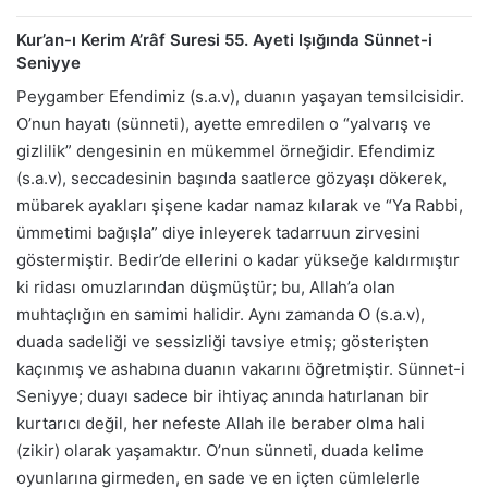
Kur’an-ı Kerim A’râf Suresi 55. Ayeti Işığında Sünnet-i
Seniyye
Peygamber Efendimiz (s.a.v), duanın yaşayan temsilcisidir.
O’nun hayatı (sünneti), ayette emredilen o “yalvarış ve
gizlilik” dengesinin en mükemmel örneğidir. Efendimiz
(s.a.v), seccadesinin başında saatlerce gözyaşı dökerek,
mübarek ayakları şişene kadar namaz kılarak ve “Ya Rabbi,
ümmetimi bağışla” diye inleyerek tadarruun zirvesini
göstermiştir. Bedir’de ellerini o kadar yükseğe kaldırmıştır
ki ridası omuzlarından düşmüştür; bu, Allah’a olan
muhtaçlığın en samimi halidir. Aynı zamanda O (s.a.v),
duada sadeliği ve sessizliği tavsiye etmiş; gösterişten
kaçınmış ve ashabına duanın vakarını öğretmiştir. Sünnet-i
Seniyye; duayı sadece bir ihtiyaç anında hatırlanan bir
kurtarıcı değil, her nefeste Allah ile beraber olma hali
(zikir) olarak yaşamaktır. O’nun sünneti, duada kelime
oyunlarına girmeden, en sade ve en içten cümlelerle