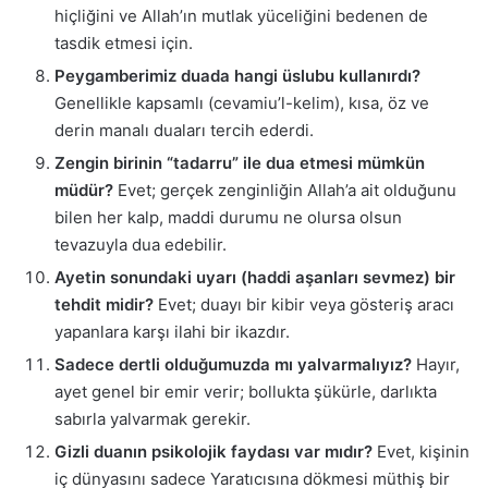
hiçliğini ve Allah’ın mutlak yüceliğini bedenen de
tasdik etmesi için.
Peygamberimiz duada hangi üslubu kullanırdı?
Genellikle kapsamlı (cevamiu’l-kelim), kısa, öz ve
derin manalı duaları tercih ederdi.
Zengin birinin “tadarru” ile dua etmesi mümkün
müdür?
Evet; gerçek zenginliğin Allah’a ait olduğunu
bilen her kalp, maddi durumu ne olursa olsun
tevazuyla dua edebilir.
Ayetin sonundaki uyarı (haddi aşanları sevmez) bir
tehdit midir?
Evet; duayı bir kibir veya gösteriş aracı
yapanlara karşı ilahi bir ikazdır.
Sadece dertli olduğumuzda mı yalvarmalıyız?
Hayır,
ayet genel bir emir verir; bollukta şükürle, darlıkta
sabırla yalvarmak gerekir.
Gizli duanın psikolojik faydası var mıdır?
Evet, kişinin
iç dünyasını sadece Yaratıcısına dökmesi müthiş bir