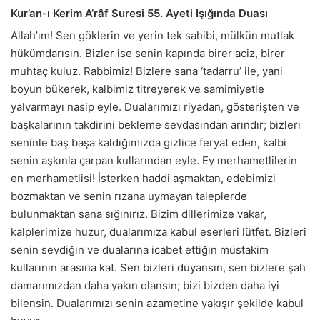
Kur’an-ı Kerim A’râf Suresi 55. Ayeti Işığında Duası
Allah’ım! Sen göklerin ve yerin tek sahibi, mülkün mutlak
hükümdarısın. Bizler ise senin kapında birer aciz, birer
muhtaç kuluz. Rabbimiz! Bizlere sana ‘tadarru’ ile, yani
boyun bükerek, kalbimiz titreyerek ve samimiyetle
yalvarmayı nasip eyle. Dualarımızı riyadan, gösterişten ve
başkalarının takdirini bekleme sevdasından arındır; bizleri
seninle baş başa kaldığımızda gizlice feryat eden, kalbi
senin aşkınla çarpan kullarından eyle. Ey merhametlilerin
en merhametlisi! İsterken haddi aşmaktan, edebimizi
bozmaktan ve senin rızana uymayan taleplerde
bulunmaktan sana sığınırız. Bizim dillerimize vakar,
kalplerimize huzur, dualarımıza kabul eserleri lütfet. Bizleri
senin sevdiğin ve dualarına icabet ettiğin müstakim
kullarının arasına kat. Sen bizleri duyansın, sen bizlere şah
damarımızdan daha yakın olansın; bizi bizden daha iyi
bilensin. Dualarımızı senin azametine yakışır şekilde kabul