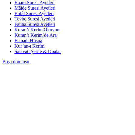
Enam Suresi Ayetleri
Mâide Suresi Ayetleri
Enfâl Suresi Ayetleri
Tevbe Suresi Ayetleri
Fatiha Suresi Ayetleri
Kuran’ı Kerim Okuyun
Kuran’ı Kerim’de Ara
Esmaül Hüsna
Kur’an-ı Kerim
Salavatı Şerife & Dualar
Başa dön tuşu