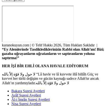
kuranokuyun.com | © Telif Hakkı 2026, Tüm Hakları Saklıdır |
“Ey Alemlerinde Tasdiklediklerinizin Rabbi olan Allah’ım! Bizi;
gazaba uğrayanların uğratanların ve saptıranların yoluna
saptırma!”
HER İŞİ BİR EHLİ OLANA HAVALE EDİYORUM
لا حول ولا قوّة إلاّ بالله “Lâ havle ve lâ kuvvete illâ billâh Güç ve
kuvvet her türlü değişim ve gücün kaynağı sadece Allah'tır ancak
Allah’ın yardımıyladır.لا حول ولا قوّة إلاّ بالله
Bakara Suresi Ayetleri
Arâf Suresi Ayetleri
Âl-i İmrân Suresi Ayetleri
Nisa Suresi Ayetleri