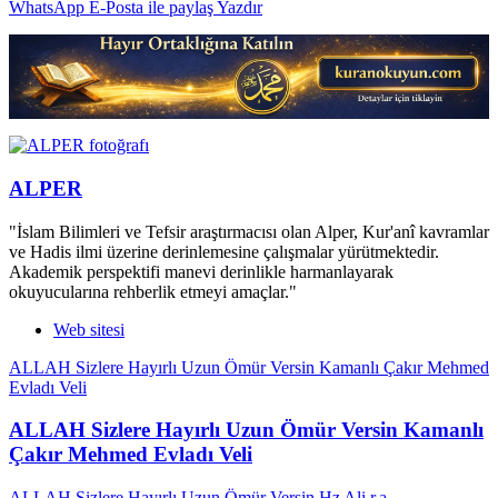
WhatsApp
E-Posta ile paylaş
Yazdır
ALPER
"İslam Bilimleri ve Tefsir araştırmacısı olan Alper, Kur'anî kavramlar
ve Hadis ilmi üzerine derinlemesine çalışmalar yürütmektedir.
Akademik perspektifi manevi derinlikle harmanlayarak
okuyucularına rehberlik etmeyi amaçlar."
Web sitesi
ALLAH Sizlere Hayırlı Uzun Ömür Versin Kamanlı Çakır Mehmed
Evladı Veli
ALLAH Sizlere Hayırlı Uzun Ömür Versin Kamanlı
Çakır Mehmed Evladı Veli
ALLAH Sizlere Hayırlı Uzun Ömür Versin Hz Ali r.a