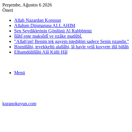
Perşembe, Ağustos 6 2026
Öneri
Allah Nazardan Korusun
Allahım Düşmanına ALL AHIM
Sen Sevdiklerinin Gönlünü Al Rabbbimiz
İlâhî ente maksûdî ve rızâke matlûbî.
"Allah'ım! Benim tek gayem istediğim sadece Senin rızandır."
Bismillâhi, tevekkeltü alallâhi, lâ havle velâ kuvvete illâ billâh
Elhamdülillâhi Alâ Külli Hâl
Menü
kuranokuyun.com