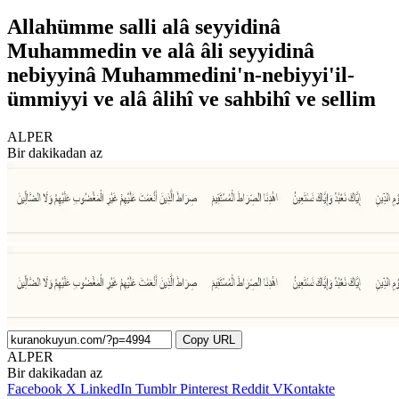
Allahümme salli alâ seyyidinâ
Muhammedin ve alâ âli seyyidinâ
nebiyyinâ Muhammedini'n-nebiyyi'il-
ümmiyyi ve alâ âlihî ve sahbihî ve sellim
ALPER
Bir dakikadan az
Copy URL
ALPER
Bir dakikadan az
Facebook
X
LinkedIn
Tumblr
Pinterest
Reddit
VKontakte