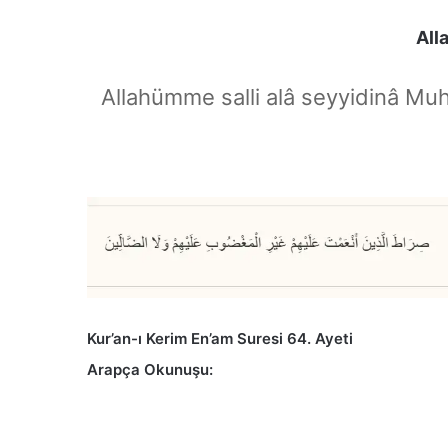
All
Allahümme salli alâ seyyidinâ Mu
Kur’an-ı Kerim En’am Suresi 64. Ayeti
Arapça Okunuşu: