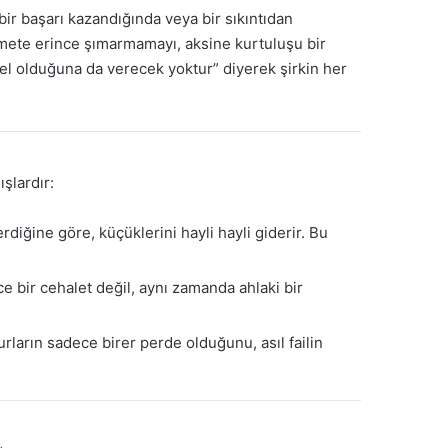
bir başarı kazandığında veya bir sıkıntıdan
mete erince şımarmamayı, aksine kurtuluşu bir
el olduğuna da verecek yoktur” diyerek şirkin her
şlardır:
diğine göre, küçüklerini hayli hayli giderir. Bu
ece bir cehalet değil, aynı zamanda ahlaki bir
urların sadece birer perde olduğunu, asıl failin