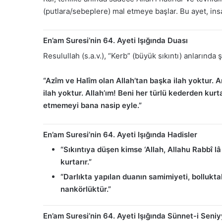
(putlara/sebeplere) mal etmeye başlar. Bu ayet, in
En’am Suresi’nin 64. Ayeti Işığında Duası
Resulullah (s.a.v.), “Kerb” (büyük sıkıntı) anlarınd
“Azîm ve Halîm olan Allah’tan başka ilah yoktur. Ar
ilah yoktur. Allah’ım! Beni her türlü kederden kur
etmemeyi bana nasip eyle.”
En’am Suresi’nin 64. Ayeti Işığında Hadisler
“Sıkıntıya düşen kimse ‘Allah, Allahu Rabbî lâ
kurtarır.”
“Darlıkta yapılan duanın samimiyeti, bollukta
nankörlüktür.”
En’am Suresi’nin 64. Ayeti Işığında Sünnet-i Seni