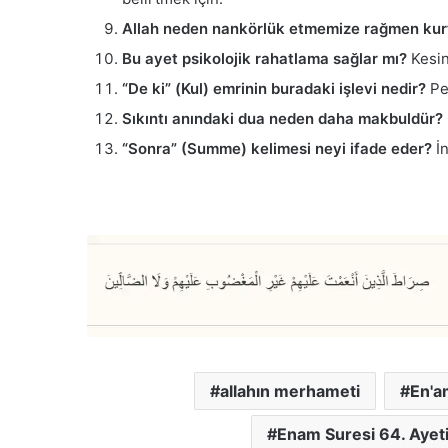
Allah neden nankörlük etmemize rağmen kurt
Bu ayet psikolojik rahatlama sağlar mı?
Kesinl
“De ki” (Kul) emrinin buradaki işlevi nedir?
Pey
Sıkıntı anındaki dua neden daha makbuldür?
“Sonra” (Summe) kelimesi neyi ifade eder?
İn
allahın merhameti
En'a
Enam Suresi 64. Ayeti