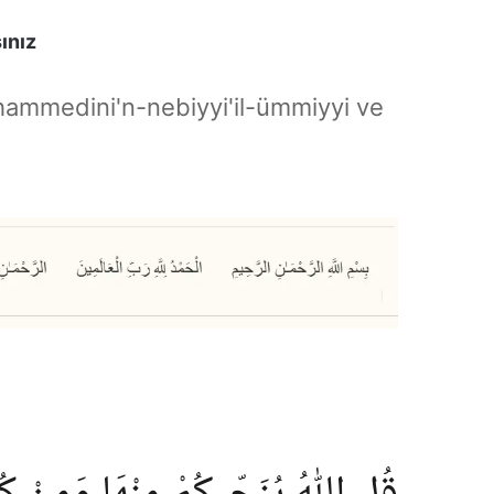
ınız
hammedini'n-nebiyyi'il-ümmiyyi ve