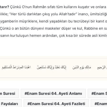
arır?
Çünkü O’nun Rahmân sıfatı tüm kullarını kuşatır ve onlara dö
ikle; “Her türlü darlıktan çıkış yolu Allah’tadır” inancı, ümitsizliğ
gamberin müşriklere, kendi yaşadıkları bu tecrübeyi bir kanıt 
Çünkü o an bütün dünyevi maskeler düşer ve kul, Rabbine en saf h
sanın kurtuluşun hemen ardından, çok kısa bir sürede asli kimli
m Suresi
Enam Suresi 64. Ayeti Anlamı
Enam Su
 Faydaları
Enam Suresi 64. Ayeti Fazileti
Enam 