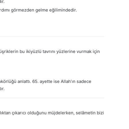
ır.
yardımı görmezden gelme eğilimindedir.
riklerin bu ikiyüzlü tavrını yüzlerine vurmak için
körlüğü anlattı. 65. ayette ise Allah’ın sadece
ır.
arlıktan çıkarıcı olduğunu müjdelerken, selâmetin bizi