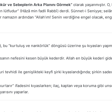
ükür ve Sebeplerin Arka Planını Görmek”
olarak yaşanmıştır. O, 
lütfudur” (Hâzâ min fadli Rabbî) derdi. Sünnet-i Seniyye; selâ
r namazın ardından “Allah’ım! Senin verdiğine engel olacak, eng
), bu “kurtuluş ve nankörlük” döngüsü üzerine şu kıyasları yapmı
insanın nefesini kesen büyük kederdir. Allah en büyük kederi gider
i tevhidi ile genişlikteki keyfi şirki kıyaslandığında; şirkin sad
kurtarır” ifadesini kıyaslarken; ilaç, kaptan veya koruma gibi uns
arısını yaparlar.