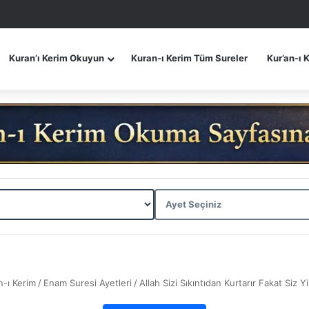
Kuran’ı Kerim Okuyun
Kuran-ı Kerim Tüm Sureler
Kur’an-ı 
n-ı Kerim
/
Enam Suresi Ayetleri
/
Allah Sizi Sıkıntıdan Kurtarır Fakat Siz 