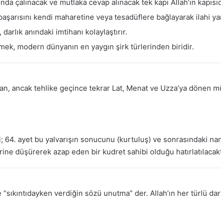
da çalınacak ve mutlaka cevap alınacak tek kapı Allah’ın kapısıd
başarısını kendi maharetine veya tesadüflere bağlayarak ilahi 
darlık anındaki imtihanı kolaylaştırır.
mek, modern dünyanın en yaygın şirk türlerinden biridir.
an, ancak tehlike geçince tekrar Lat, Menat ve Uzza’ya dönen müş
ti; 64. ayet bu yalvarışın sonucunu (kurtuluş) ve sonrasındaki nan
irine düşürerek azap eden bir kudret sahibi olduğu hatırlatılacakt
ze “sıkıntıdayken verdiğin sözü unutma” der. Allah’ın her türlü d