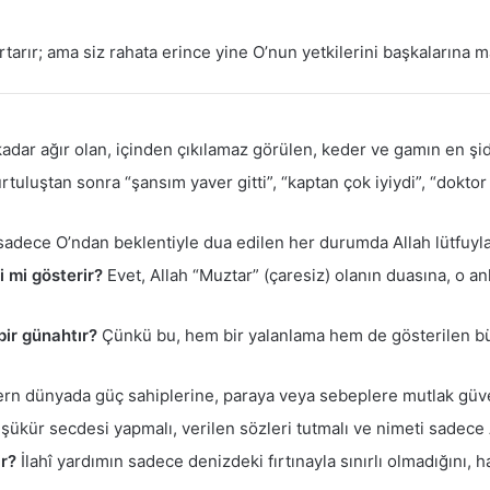
rtarır; ama siz rahata erince yine O’nun yetkilerini başkalarına 
dar ağır olan, içinden çıkılamaz görülen, keder ve gamın en şidd
tuluştan sonra “şansım yaver gitti”, “kaptan çok iyiydi”, “doktor be
sadece O’ndan beklentiyle dua edilen her durumda Allah lütfuyla 
i mi gösterir?
Evet, Allah “Muztar” (çaresiz) olanın duasına, o a
ir günahtır?
Çünkü bu, hem bir yalanlama hem de gösterilen b
rn dünyada güç sahiplerine, paraya veya sebeplere mutlak güven
kür secdesi yapmalı, verilen sözleri tutmalı ve nimeti sadece Al
ir?
İlahî yardımın sadece denizdeki fırtınayla sınırlı olmadığını, 