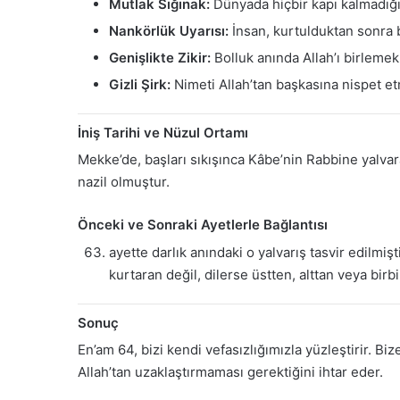
Mutlak Sığınak:
Dünyada hiçbir kapı kalmadığın
Nankörlük Uyarısı:
İnsan, kurtulduktan sonra 
Genişlikte Zikir:
Bolluk anında Allah’ı birlemek, 
Gizli Şirk:
Nimeti Allah’tan başkasına nispet et
İniş Tarihi ve Nüzul Ortamı
Mekke’de, başları sıkışınca Kâbe’nin Rabbine yalvar
nazil olmuştur.
Önceki ve Sonraki Ayetlerle Bağlantısı
ayette darlık anındaki o yalvarış tasvir edilmiş
kurtaran değil, dilerse üstten, alttan veya birb
Sonuç
En’am 64, bizi kendi vefasızlığımızla yüzleştirir. Bi
Allah’tan uzaklaştırmaması gerektiğini ihtar eder.