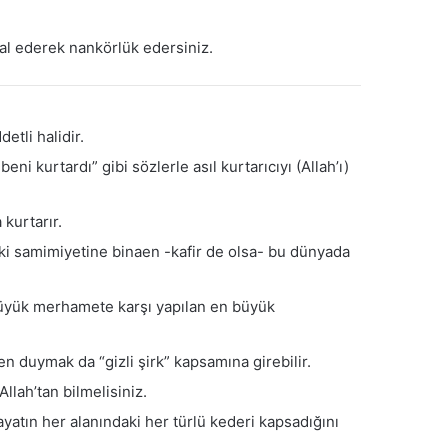
mal ederek nankörlük edersiniz.
etli halidir.
ni kurtardı” gibi sözlerle asıl kurtarıcıyı (Allah’ı)
kurtarır.
nki samimiyetine binaen -kafir de olsa- bu dünyada
üyük merhamete karşı yapılan en büyük
 duymak da “gizli şirk” kapsamına girebilir.
lah’tan bilmelisiniz.
hayatın her alanındaki her türlü kederi kapsadığını