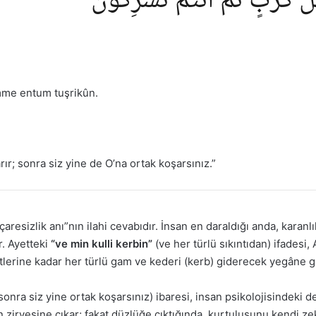
لِّ كَرْبٍ ثُمَّ اَنْتُمْ تُشْرِكُونَ
mme entum tuşrikûn.
rır; sonra siz yine de O’na ortak koşarsınız.”
çaresizlik anı”nın ilahi cevabıdır. İnsan en daraldığı anda, karanl
r. Ayetteki
“ve min kulli kerbin”
(ve her türlü sıkıntıdan) ifadesi, 
atlerine kadar her türlü gam ve kederi (kerb) giderecek yegâne 
sonra siz yine ortak koşarsınız) ibaresi, insan psikolojisindeki d
din zirvesine çıkar; fakat düzlüğe çıktığında, kurtuluşunu kendi 