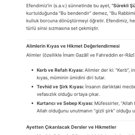
Efendimiz’in (s.a.v.) sünnetinde bu ayet,
“Sürekli Ş
kurtulduğunda “Bu bendendir” demez, “Bu Rabbimin 
kulluk borcuna dönüştürmeyi öğretir. Efendimiz, he
türlü sinsi sızmasına set çekmiştir.
Alimlerin Kıyas ve Hikmet Değerlendirmesi
Alimler (özellikle İmam Gazâlî ve Fahreddin er-Râzî
Kerb ve Refah Kıyası:
Alimler der ki: “Kerb”, 
kıyas, müminin ümidini diri tutar.
Tevhid ve Şirk Kıyası:
İnsanın darlıktaki mecbur
vefasızlık olduğu ortaya çıkar.
Kurtarıcı ve Sebep Kıyası:
Müfessirler, “Allah 
Allah olduğunu unutmanın “gizli şirk” olduğu uy
Ayetten Çıkarılacak Dersler ve Hikmetler