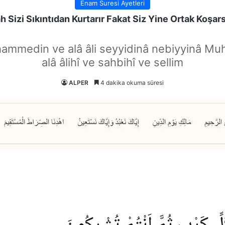
Enam Suresi Ayetleri
ah Sizi Sıkıntıdan Kurtarır Fakat Siz Yine Ortak Koşars
hammedin ve alâ âli seyyidinâ nebiyyinâ Mu
alâ âlihî ve sahbihî ve sellim
ALPER
4 dakika okuma süresi