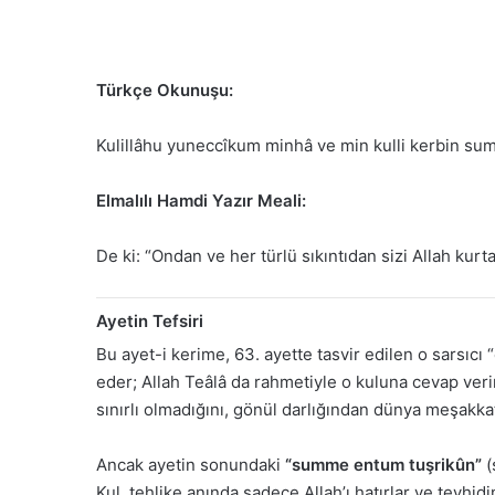
Türkçe Okunuşu:
Kulillâhu yuneccîkum minhâ ve min kulli kerbin su
Elmalılı Hamdi Yazır Meali:
De ki: “Ondan ve her türlü sıkıntıdan sizi Allah kurta
Ayetin Tefsiri
Bu ayet-i kerime, 63. ayette tasvir edilen o sarsıcı “
eder; Allah Teâlâ da rahmetiyle o kuluna cevap veri
sınırlı olmadığını, gönül darlığından dünya meşakk
Ancak ayetin sonundaki
“summe entum tuşrikûn”
(
Kul, tehlike anında sadece Allah’ı hatırlar ve tevhi