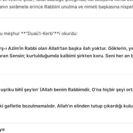
sanın selâmete erince Rabbini unutma ve nimeti başkasına nispet 
a şu meşhur **”Duaü’l-Kerb”**i okurdu:
ş-ı Azîm’in Rabbi olan Allah’tan başka ilah yoktur. Göklerin, y
taran Sensin; kurtulduğumda kalbimi şirkten koru. Seni her an b
 uşriku bihî şey’en’ (Allah benim Rabbimdir, O’na hiçbir şeyi o
ki gafletle bozulmamalıdır. Allah’ın elinden tutup çıkardığı ku
yye