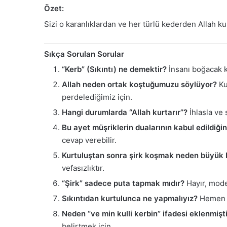
Özet:
Sizi o karanlıklardan ve her türlü kederden Allah ku
Sıkça Sorulan Sorular
“Kerb” (Sıkıntı) ne demektir?
İnsanı boğacak ka
Allah neden ortak koştuğumuzu söylüyor?
Kur
perdelediğimiz için.
Hangi durumlarda “Allah kurtarır”?
İhlasla ve 
Bu ayet müşriklerin dualarının kabul edildiğin
cevap verebilir.
Kurtuluştan sonra şirk koşmak neden büyük b
vefasızlıktır.
“Şirk” sadece puta tapmak mıdır?
Hayır, mode
Sıkıntıdan kurtulunca ne yapmalıyız?
Hemen şü
Neden “ve min kulli kerbin” ifadesi eklenmişt
belirtmek için.