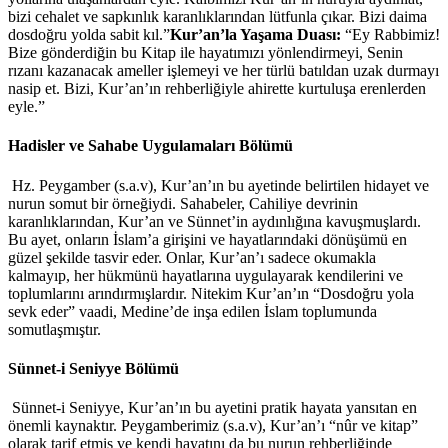
bizi cehalet ve sapkınlık karanlıklarından lütfunla çıkar. Bizi daima
dosdoğru yolda sabit kıl.”
Kur’an’la Yaşama Duası:
“Ey Rabbimiz!
Bize gönderdiğin bu Kitap ile hayatımızı yönlendirmeyi, Senin
rızanı kazanacak ameller işlemeyi ve her türlü batıldan uzak durmayı
nasip et. Bizi, Kur’an’ın rehberliğiyle ahirette kurtuluşa erenlerden
eyle.”
Hadisler ve Sahabe Uygulamaları Bölümü
Hz. Peygamber (s.a.v), Kur’an’ın bu ayetinde belirtilen hidayet ve
nurun somut bir örneğiydi. Sahabeler, Cahiliye devrinin
karanlıklarından, Kur’an ve Sünnet’in aydınlığına kavuşmuşlardı.
Bu ayet, onların İslam’a girişini ve hayatlarındaki dönüşümü en
güzel şekilde tasvir eder. Onlar, Kur’an’ı sadece okumakla
kalmayıp, her hükmünü hayatlarına uygulayarak kendilerini ve
toplumlarını arındırmışlardır. Nitekim Kur’an’ın “Dosdoğru yola
sevk eder” vaadi, Medine’de inşa edilen İslam toplumunda
somutlaşmıştır.
Sünnet-i Seniyye Bölümü
Sünnet-i Seniyye, Kur’an’ın bu ayetini pratik hayata yansıtan en
önemli kaynaktır. Peygamberimiz (s.a.v), Kur’an’ı “nûr ve kitap”
olarak tarif etmiş ve kendi hayatını da bu nurun rehberliğinde