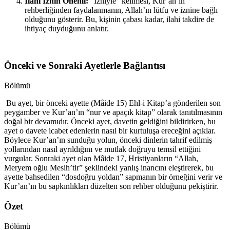
İlahi İznin Önemi:
“İzniyle” kelimesi, Kur’an’ın
rehberliğinden faydalanmanın, Allah’ın lütfu ve iznine bağlı
olduğunu gösterir. Bu, kişinin çabası kadar, ilahi takdire de
ihtiyaç duyduğunu anlatır.
Önceki ve Sonraki Ayetlerle Bağlantısı
Bölümü
Bu ayet, bir önceki ayette (Mâide 15) Ehl-i Kitap’a gönderilen son
peygamber ve Kur’an’ın “nur ve apaçık kitap” olarak tanıtılmasının
doğal bir devamıdır. Önceki ayet, davetin geldiğini bildirirken, bu
ayet o davete icabet edenlerin nasıl bir kurtuluşa ereceğini açıklar.
Böylece Kur’an’ın sunduğu yolun, önceki dinlerin tahrif edilmiş
yollarından nasıl ayrıldığını ve mutlak doğruyu temsil ettiğini
vurgular. Sonraki ayet olan Mâide 17, Hristiyanların “Allah,
Meryem oğlu Mesih’tir” şeklindeki yanlış inancını eleştirerek, bu
ayette bahsedilen “dosdoğru yoldan” sapmanın bir örneğini verir ve
Kur’an’ın bu sapkınlıkları düzelten son rehber olduğunu pekiştirir.
Özet
Bölümü