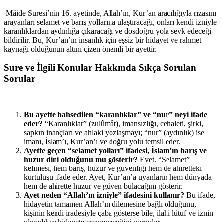
Mâide Suresi’nin 16. ayetinde, Allah’ın, Kur’an aracılığıyla rızasını
arayanları selamet ve barış yollarına ulaştıracağı, onları kendi izniyle
karanlıklardan aydınlığa çıkaracağı ve dosdoğru yola sevk edeceği
bildirilir. Bu, Kur’an’ın insanlık için eşsiz bir hidayet ve rahmet
kaynağı olduğunun altını çizen önemli bir ayettir.
Sure ve İlgili Konular Hakkında Sıkça Sorulan
Sorular
Bu ayette bahsedilen “karanlıklar” ve “nur” neyi ifade
eder?
“Karanlıklar” (zulûmât), imansızlığı, cehaleti, şirki,
sapkın inançları ve ahlaki yozlaşmayı; “nur” (aydınlık) ise
imanı, İslam’ı, Kur’an’ı ve doğru yolu temsil eder.
Ayette geçen “selamet yolları” ifadesi, İslam’ın barış ve
huzur dini olduğunu mu gösterir?
Evet. “Selamet”
kelimesi, hem barış, huzur ve güvenliği hem de ahiretteki
kurtuluşu ifade eder. Ayet, Kur’an’a uyanların hem dünyada
hem de ahirette huzur ve güven bulacağını gösterir.
Ayet neden “Allah’ın izniyle” ifadesini kullanır?
Bu ifade,
hidayetin tamamen Allah’ın dilemesine bağlı olduğunu,
kişinin kendi iradesiyle çaba gösterse bile, ilahi lütuf ve iznin
olmadıkça hidayete eremeyeceğini vurgular.