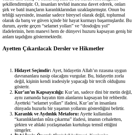
şekillendirmiştir. O, insanları tevhid inancına davet ederek, onları
şirk ve batıl inançların karanlıklarından uzaklaştırmıştır. Onun bu
tebliği sayesinde, insanlar sadece bireysel olarak değil, toplumsal
olarak da barış ve güven içinde bir hayat kurmayı başarmışlardır. Bu
durum, ayette geçen “selamet yolları” ve “dosdoğru yol”
ifadelerinin, hem manevi hem de dünyevi huzuru kapsayan geniş bir
anlam taşıdığını göstermektedir.
Ayetten Çıkarılacak Dersler ve Hikmetler
Hidayet Seçimdir:
Ayet, hidayetin Allah’ın rızasına uygun
davrananlara nasip olacağını vurgular. Bu, hidayetin zorla
değil, kişinin kendi iradesiyle yapacağı bir tercih olduğunu
gösterir.
Kur’an’ın Kapsayıcılığı:
Kur’an, sadece dini bir metin değil,
aynı zamanda hayatın tüm alanlarını kapsayan bir rehberdir.
Ayetteki “selamet yolları” ifadesi, Kur’an’ın insanlara
dünyada huzurlu bir yaşamın yollarını gösterdiğini belirtir.
Karanlık ve Aydınlık Metaforu:
Ayette kullanılan
“karanlıklardan nûra çıkarma” ifadesi, imanın cehaletten,
şirkten ve ahlaki yozlaşmadan kurtuluşu temsil ettiğini
simgeler.