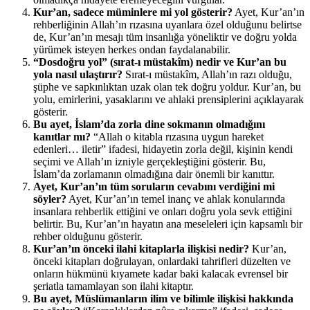
Kur’an, sadece müminlere mi yol gösterir?
Ayet, Kur’an’ın
rehberliğinin Allah’ın rızasına uyanlara özel olduğunu belirtse
de, Kur’an’ın mesajı tüm insanlığa yöneliktir ve doğru yolda
yürümek isteyen herkes ondan faydalanabilir.
“Dosdoğru yol” (sırat-ı müstakîm) nedir ve Kur’an bu
yola nasıl ulaştırır?
Sırat-ı müstakîm, Allah’ın razı olduğu,
şüphe ve sapkınlıktan uzak olan tek doğru yoldur. Kur’an, bu
yolu, emirlerini, yasaklarını ve ahlaki prensiplerini açıklayarak
gösterir.
Bu ayet, İslam’da zorla dine sokmanın olmadığını
kanıtlar mı?
“Allah o kitabla rızasına uygun hareket
edenleri… iletir” ifadesi, hidayetin zorla değil, kişinin kendi
seçimi ve Allah’ın izniyle gerçekleştiğini gösterir. Bu,
İslam’da zorlamanın olmadığına dair önemli bir kanıttır.
Ayet, Kur’an’ın tüm soruların cevabını verdiğini mi
söyler?
Ayet, Kur’an’ın temel inanç ve ahlak konularında
insanlara rehberlik ettiğini ve onları doğru yola sevk ettiğini
belirtir. Bu, Kur’an’ın hayatın ana meseleleri için kapsamlı bir
rehber olduğunu gösterir.
Kur’an’ın önceki ilahi kitaplarla ilişkisi nedir?
Kur’an,
önceki kitapları doğrulayan, onlardaki tahrifleri düzelten ve
onların hükmünü kıyamete kadar baki kalacak evrensel bir
şeriatla tamamlayan son ilahi kitaptır.
Bu ayet, Müslümanların ilim ve bilimle ilişkisi hakkında