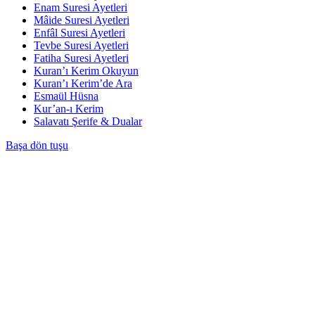
Enam Suresi Ayetleri
Mâide Suresi Ayetleri
Enfâl Suresi Ayetleri
Tevbe Suresi Ayetleri
Fatiha Suresi Ayetleri
Kuran’ı Kerim Okuyun
Kuran’ı Kerim’de Ara
Esmaül Hüsna
Kur’an-ı Kerim
Salavatı Şerife & Dualar
Başa dön tuşu