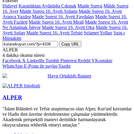
Etiketler
Hidayet
Karanlıktan Aydınlığa Çıkmak
Maide Suresi
Mâide Suresi
16. Ayet
Maide Suresi 16. Ayeti Anlamı
Maide Suresi 16. Ayeti
Arapca Yazılışı
Maide Suresi 16. Ayeti Faydaları
Maide Suresi 16.
Ayeti Fazileti
Maide Suresi 16. Ayeti Meali
Maide Suresi 16. Ayeti
Ne Anlatmak İstiyor
Maide Suresi 16. Ayeti Oku
Maide Suresi 16.
Ayeti Sırları
Maide Suresi 16. Ayeti Tefsiri
Selamet Yolları
Sırat-ı
Müstakim
Copy URL
ALPER
4 dakika okuma süresi
Facebook
X
LinkedIn
Tumblr
Pinterest
Reddit
VKontakte
WhatsApp
E-Posta ile paylaş
Yazdır
ALPER
"İslam Bilimleri ve Tefsir araştırmacısı olan Alper, Kur'anî kavramlar
ve Hadis ilmi üzerine derinlemesine çalışmalar yürütmektedir.
Akademik perspektifi manevi derinlikle harmanlayarak
okuyucularına rehberlik etmeyi amaçlar."