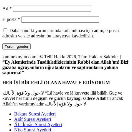
Ad
*
E-posta
*
Daha sonraki yorumlarımda kullanılması için adım, e-posta
adresim ve site adresim bu tarayıcıya kaydedilsin.
kuranokuyun.com | © Telif Hakkı 2026, Tüm Hakları Saklıdır |
“Ey Alemlerinde Tasdiklediklerinizin Rabbi olan Allah’ım! Bizi;
gazaba uğrayanların uğratanların ve saptıranların yoluna
saptırma!”
HER İŞİ BİR EHLİ OLANA HAVALE EDİYORUM
لا حول ولا قوّة إلاّ بالله “Lâ havle ve lâ kuvvete illâ billâh Güç ve
kuvvet her türlü değişim ve gücün kaynağı sadece Allah'tır ancak
Allah’ın yardımıyladır.لا حول ولا قوّة إلاّ بالله
Bakara Suresi Ayetleri
Arâf Suresi Ayetleri
Âl-i İmrân Suresi Ayetleri
Nisa Suresi Ayetleri