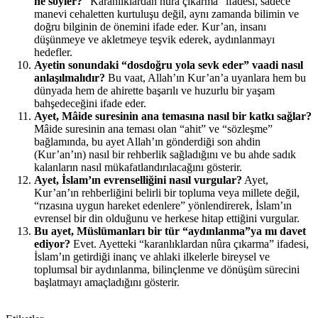
ne söyler?
“Karanlıklardan nûra çıkarma” ifadesi, sadece
manevi cehaletten kurtuluşu değil, aynı zamanda bilimin ve
doğru bilginin de önemini ifade eder. Kur’an, insanı
düşünmeye ve akletmeye teşvik ederek, aydınlanmayı
hedefler.
Ayetin sonundaki “dosdoğru yola sevk eder” vaadi nasıl
anlaşılmalıdır?
Bu vaat, Allah’ın Kur’an’a uyanlara hem bu
dünyada hem de ahirette başarılı ve huzurlu bir yaşam
bahşedeceğini ifade eder.
Ayet, Mâide suresinin ana temasına nasıl bir katkı sağlar?
Mâide suresinin ana teması olan “ahit” ve “sözleşme”
bağlamında, bu ayet Allah’ın gönderdiği son ahdin
(Kur’an’ın) nasıl bir rehberlik sağladığını ve bu ahde sadık
kalanların nasıl mükafatlandırılacağını gösterir.
Ayet, İslam’ın evrenselliğini nasıl vurgular?
Ayet,
Kur’an’ın rehberliğini belirli bir topluma veya millete değil,
“rızasına uygun hareket edenlere” yönlendirerek, İslam’ın
evrensel bir din olduğunu ve herkese hitap ettiğini vurgular.
Bu ayet, Müslümanları bir tür “aydınlanma”ya mı davet
ediyor?
Evet. Ayetteki “karanlıklardan nûra çıkarma” ifadesi,
İslam’ın getirdiği inanç ve ahlaki ilkelerle bireysel ve
toplumsal bir aydınlanma, bilinçlenme ve dönüşüm sürecini
başlatmayı amaçladığını gösterir.