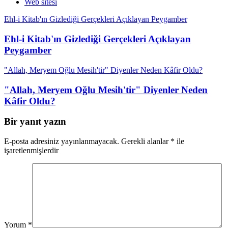
Web sitesi
Ehl-i Kitab'ın Gizlediği Gerçekleri Açıklayan Peygamber
Ehl-i Kitab'ın Gizlediği Gerçekleri Açıklayan
Peygamber
"Allah, Meryem Oğlu Mesih'tir" Diyenler Neden Kâfir Oldu?
"Allah, Meryem Oğlu Mesih'tir" Diyenler Neden
Kâfir Oldu?
Bir yanıt yazın
E-posta adresiniz yayınlanmayacak.
Gerekli alanlar
*
ile
işaretlenmişlerdir
Yorum
*