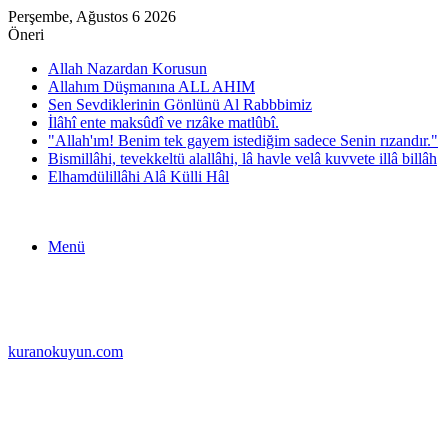
Perşembe, Ağustos 6 2026
Öneri
Allah Nazardan Korusun
Allahım Düşmanına ALL AHIM
Sen Sevdiklerinin Gönlünü Al Rabbbimiz
İlâhî ente maksûdî ve rızâke matlûbî.
"Allah'ım! Benim tek gayem istediğim sadece Senin rızandır."
Bismillâhi, tevekkeltü alallâhi, lâ havle velâ kuvvete illâ billâh
Elhamdülillâhi Alâ Külli Hâl
Menü
kuranokuyun.com