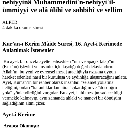
nebiyyinâ Muhammedini'n-nebiyyi'il-
ümmiyyi ve alâ âlihî ve sahbihî ve sellim
ALPER
4 dakika okuma süresi
Kur’an-ı Kerim Mâide Suresi, 16. Ayet-i Kerimede
Anlatılmak İstenenler
Bu ayet, bir önceki ayette bahsedilen “nur ve apaçık kitap”ın
(Kur’an) işlevini ve insanlık için taşıdığı değeri detaylandırır.
Allah’ın, bu yeni ve evrensel mesaj aracılığıyla rızasına uygun
hareket edenleri nasıl bir kurtuluşa ve aydınlığa ulaştıracağını anlatır.
Ayet, Kur’an’ın bir rehber olarak insanları “selamet yollarına”
ilettiğini, onları “karanlıklardan nûra” çıkardığını ve “dosdoğru
yola” yönlendirdiğini vurgular. Bu ayet, ilahi mesajın sadece bilgi
vermekle kalmayıp, aynı zamanda ahlaki ve manevi bir dönüşüm
sağladığının altını çizer.
Ayet-i Kerime
Arapça Okunuşu: