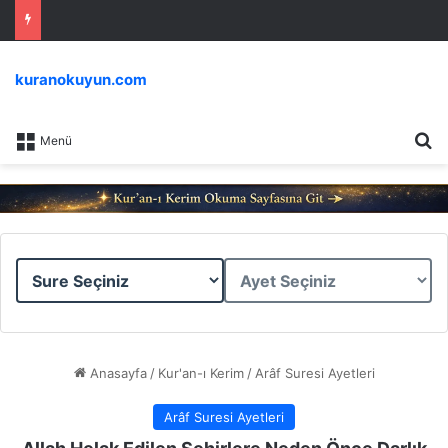
kuranokuyun.com
Ar
Menü
Sure
Ayet
Seçiniz
Seçiniz
Anasayfa
/
Kur'an-ı Kerim
/
Arâf Suresi Ayetleri
Arâf Suresi Ayetleri