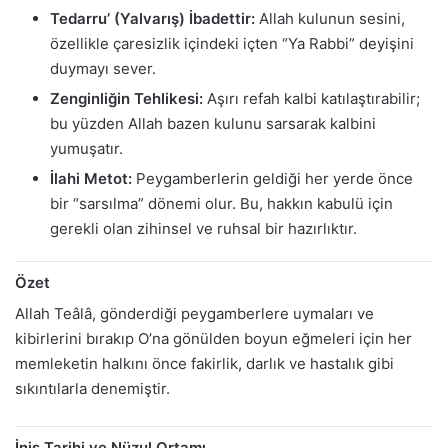
Tedarru’ (Yalvarış) İbadettir:
Allah kulunun sesini,
özellikle çaresizlik içindeki içten “Ya Rabbi” deyişini
duymayı sever.
Zenginliğin Tehlikesi:
Aşırı refah kalbi katılaştırabilir;
bu yüzden Allah bazen kulunu sarsarak kalbini
yumuşatır.
İlahi Metot:
Peygamberlerin geldiği her yerde önce
bir “sarsılma” dönemi olur. Bu, hakkın kabulü için
gerekli olan zihinsel ve ruhsal bir hazırlıktır.
Özet
Allah Teâlâ, gönderdiği peygamberlere uymaları ve
kibirlerini bırakıp O’na gönülden boyun eğmeleri için her
memleketin halkını önce fakirlik, darlık ve hastalık gibi
sıkıntılarla denemiştir.
İniş Tarihi ve Nüzul Ortamı