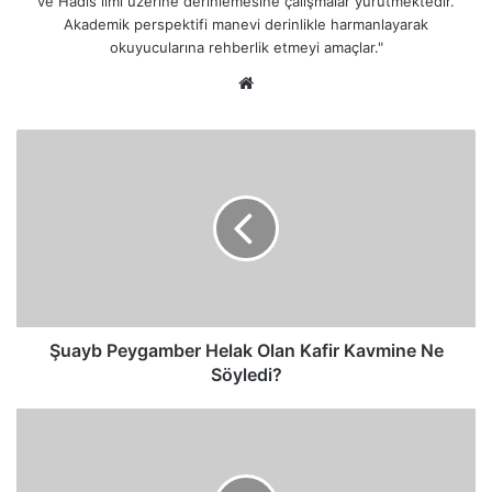
ve Hadis ilmi üzerine derinlemesine çalışmalar yürütmektedir.
Akademik perspektifi manevi derinlikle harmanlayarak
okuyucularına rehberlik etmeyi amaçlar."
Web
sitesi
Şuayb
Peygamber
Helak
Olan
Kafir
Kavmine
Ne
Söyledi?
Şuayb Peygamber Helak Olan Kafir Kavmine Ne
Söyledi?
İnatçı
İnkâr:
Bütün
Delillere