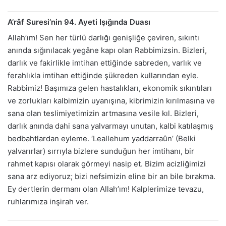
A’râf Suresi’nin 94. Ayeti Işığında Duası
Allah’ım! Sen her türlü darlığı genişliğe çeviren, sıkıntı
anında sığınılacak yegâne kapı olan Rabbimizsin. Bizleri,
darlık ve fakirlikle imtihan ettiğinde sabreden, varlık ve
ferahlıkla imtihan ettiğinde şükreden kullarından eyle.
Rabbimiz! Başımıza gelen hastalıkları, ekonomik sıkıntıları
ve zorlukları kalbimizin uyanışına, kibrimizin kırılmasına ve
sana olan teslimiyetimizin artmasına vesile kıl. Bizleri,
darlık anında dahi sana yalvarmayı unutan, kalbi katılaşmış
bedbahtlardan eyleme. ‘Leallehum yaddarraûn’ (Belki
yalvarırlar) sırrıyla bizlere sunduğun her imtihanı, bir
rahmet kapısı olarak görmeyi nasip et. Bizim acizliğimizi
sana arz ediyoruz; bizi nefsimizin eline bir an bile bırakma.
Ey dertlerin dermanı olan Allah’ım! Kalplerimize tevazu,
ruhlarımıza inşirah ver.