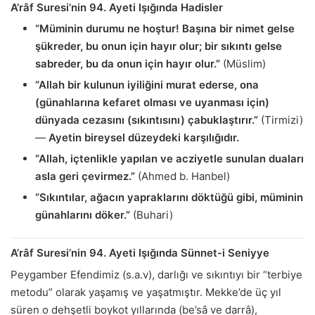
A’râf Suresi’nin 94. Ayeti Işığında Hadisler
“Müminin durumu ne hoştur! Başına bir nimet gelse
şükreder, bu onun için hayır olur; bir sıkıntı gelse
sabreder, bu da onun için hayır olur.”
(Müslim)
“Allah bir kulunun iyiliğini murat ederse, ona
(günahlarına kefaret olması ve uyanması için)
dünyada cezasını (sıkıntısını) çabuklaştırır.”
(Tirmizi)
—
Ayetin bireysel düzeydeki karşılığıdır.
“Allah, içtenlikle yapılan ve acziyetle sunulan duaları
asla geri çevirmez.”
(Ahmed b. Hanbel)
“Sıkıntılar, ağacın yapraklarını döktüğü gibi, müminin
günahlarını döker.”
(Buhari)
A’râf Suresi’nin 94. Ayeti Işığında Sünnet-i Seniyye
Peygamber Efendimiz (s.a.v), darlığı ve sıkıntıyı bir “terbiye
metodu” olarak yaşamış ve yaşatmıştır. Mekke’de üç yıl
süren o dehşetli boykot yıllarında (be’sâ ve darrâ),