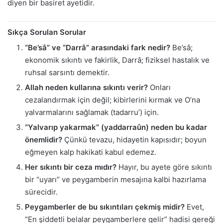
diyen bir basiret ayetidir.
Sıkça Sorulan Sorular
“Be’sâ” ve “Darrâ” arasındaki fark nedir?
Be’sâ;
ekonomik sıkıntı ve fakirlik, Darrâ; fiziksel hastalık ve
ruhsal sarsıntı demektir.
Allah neden kullarına sıkıntı verir?
Onları
cezalandırmak için değil; kibirlerini kırmak ve O’na
yalvarmalarını sağlamak (tadarru’) için.
“Yalvarıp yakarmak” (yaddarraûn) neden bu kadar
önemlidir?
Çünkü tevazu, hidayetin kapısıdır; boyun
eğmeyen kalp hakikati kabul edemez.
Her sıkıntı bir ceza mıdır?
Hayır, bu ayete göre sıkıntı
bir “uyarı” ve peygamberin mesajına kalbi hazırlama
sürecidir.
Peygamberler de bu sıkıntıları çekmiş midir?
Evet,
“En şiddetli belalar peygamberlere gelir” hadisi gereği