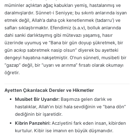
müminler açlıktan ağaç kabukları yemiş, hastalanmış ve
daralmışlardır. Sünnet-i Seniyye; bu sıkıntı anlarında isyan
etmek değil, Allah’a daha çok kenetlenmek (tadarru’) ve
safları sıklaştırmaktır. Efendimiz (s.a.v), bolluk anlarında
dahi sanki darlıktaymış gibi mütevazı yaşamış, hasır
üzerinde uyumuş ve “Bana bir gün doyup şükretmek, bir
gün acıkıp sabretmek nasip olsun” diyerek bu ayetteki
dengeyi hayatına nakşetmiştir. O’nun sünneti, musibeti bir
“gazap” değil, bir “uyarı ve arınma” fırsatı olarak okumayı
öğretir.
Ayetten Çıkarılacak Dersler ve Hikmetler
Musibet Bir Uyarıdır:
Başımıza gelen darlık ve
hastalıklar, Allah’ın bizi hala sevdiğinin ve “bana dön”
dediğinin bir işaretidir.
Kibrin Panzehiri:
Acziyetini fark eden insan, kibirden
kurtulur. Kibir ise imanın en büyük düşmanıdır.