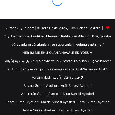
kuranokuyun.com | © Telif Hakkı 2026, Tüm Hakları Saklıdır |
“Ey Alemlerinde Tasdiklediklerinizin Rabbi olan Allah’ım! Bizi; gazaba
uğrayanların uğratanların ve saptıranların yoluna saptırma!”
HER İŞİ BİR EHLİ OLANA HAVALE EDİYORUM
لا حول ولا قوّة إلاّ بالله “Lâ havle ve lâ kuvvete illâ billâh Güç ve kuvvet
her türlü değişim ve gücün kaynağı sadece Allah'tır ancak Allah’ın
yardımıyladır.لا حول ولا قوّة إلاّ بالله
Bakara Suresi Ayetleri
Arâf Suresi Ayetleri
Âl-i İmrân Suresi Ayetleri
Nisa Suresi Ayetleri
Enam Suresi Ayetleri
Mâide Suresi Ayetleri
Enfâl Suresi Ayetleri
Tevbe Suresi Ayetleri
Fatiha Suresi Ayetleri