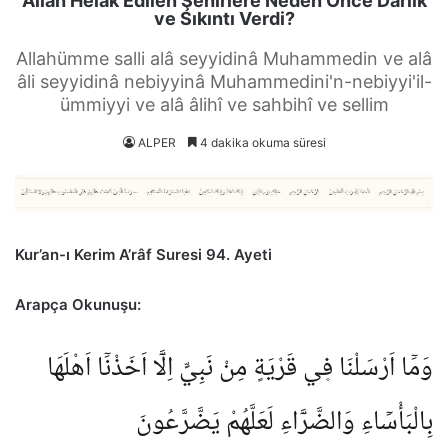
Allah Helak Edilen Şehirlere Neden Önce Darlık
ve Sıkıntı Verdi?
Allahümme salli alâ seyyidinâ Muhammedin ve alâ
âli seyyidinâ nebiyyinâ Muhammedini'n-nebiyyi'il-
ümmiyyi ve alâ âlihî ve sahbihî ve sellim
ALPER
4 dakika okuma süresi
Kur’an-ı Kerim A’râf Suresi 94. Ayeti
Arapça Okunuşu:
وَمَٓا اَرْسَلْنَا ف۪ي قَرْيَةٍ مِنْ نَبِيٍّ اِلَّٓا اَخَذْنَٓا اَهْلَهَا
بِالْبَأْسَٓاءِ وَالضَّرَّٓاءِ لَعَلَّهُمْ يَضَّرَّعُونَ