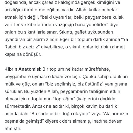
doğasında, ancak çaresiz kaldığında gerçek kimliğini ve
acizliğini itiraf etme eğilimi vardır. Allah, kullarını helak
etmek için değil, “belki uyanırlar, belki peygambere kulak
verirler ve kibirlerinden vazgeçip bana yönelirler” diye
onları bu sıkıntılarla sınar. Sıkıntı, gaflet uykusundan
uyandıran bir alarm zilidir. Eğer bir toplum darlık anında “Ya
Rabbi, biz aciziz” diyebilirse, o sıkıntı onlar için bir rahmet
kapısına dönüşür.
Kibrin Anatomisi:
Bir toplum ne kadar müreffehse,
peygambere uyması o kadar zorlaşır. Çünkü sahip oldukları
mülk ve güç, onları “biz seçilmişiz, biz üstünüz” yanılgısına
sürükler. Bu yüzden Allah, peygamberin tebliğinin etkili
olması için o toplumun “toprağını” (kalplerini) darlıkla
sürmektedir. Ancak ne acıdır ki, birçok kavim bu darlık
anında dahi “Bu sadece bir doğa olayıdır” veya “Atalarımızın
başına da gelmişti” diyerek ders almamış, inadına devam
etmiştir.