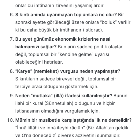
onlar bu imtihanın zirvesini yaşamışlardır.
Sıkıntı anında uyanmayan toplumlara ne olur?
Bir
sonraki ayette görüleceği üzere onlara “bolluk” verilir
ki bu daha büyük bir imtihandır (istidrac).
Bu ayet günümüz ekonomik krizlerine nasıl
bakmamızı sağlar?
Bunların sadece politik olaylar
değil, toplumsal bir “kendine gelme” uyarısı
olabileceğini hatırlatır.
“Karye” (memleket) vurgusu neden yapılmıştır?
Sıkıntıların sadece bireysel değil, toplumsal bir
terbiye aracı olduğunu göstermek için.
Neden “mutlaka” (illâ) ifadesi kullanılmıştır?
Bunun
ilahi bir kural (Sünnetullah) olduğunu ve hiçbir
istisnasının olmadığını vurgulamak için.
Mümin bir musibetle karşılaştığında ilk ne demelidir?
“İnnâ lillâhi ve innâ ileyhi râciûn” (Biz Allah’tan geldik
ve O’na döneceğiz) diyerek acziyetini sunmalıdır.