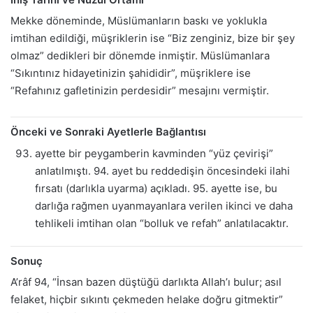
Mekke döneminde, Müslümanların baskı ve yoklukla
imtihan edildiği, müşriklerin ise “Biz zenginiz, bize bir şey
olmaz” dedikleri bir dönemde inmiştir. Müslümanlara
“Sıkıntınız hidayetinizin şahididir”, müşriklere ise
“Refahınız gafletinizin perdesidir” mesajını vermiştir.
Önceki ve Sonraki Ayetlerle Bağlantısı
ayette bir peygamberin kavminden “yüz çevirişi”
anlatılmıştı. 94. ayet bu reddedişin öncesindeki ilahi
fırsatı (darlıkla uyarma) açıkladı. 95. ayette ise, bu
darlığa rağmen uyanmayanlara verilen ikinci ve daha
tehlikeli imtihan olan “bolluk ve refah” anlatılacaktır.
Sonuç
A’râf 94, “İnsan bazen düştüğü darlıkta Allah’ı bulur; asıl
felaket, hiçbir sıkıntı çekmeden helake doğru gitmektir”