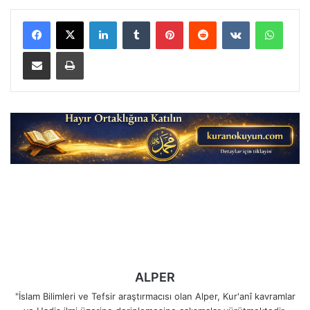
LinkedIn
Tumblr
Pinterest
Reddit
VKontakte
Whats
E-Posta ile paylaş
Yazdır
ALPER
"İslam Bilimleri ve Tefsir araştırmacısı olan Alper, Kur'anî kavramlar