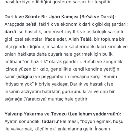
nasıl terbiye edildiğini gösteren sarsıcı bir tespittir.
Darlık ve Sıkıntı: Bir Uyarı Kamçısı (Be’sâ ve Darrâ):
Arapçada
be’sâ
, fakirlik ve ekonomik darlık gibi dış şartları;
darrâ
ise hastalık, bedensel zayıflık ve psikolojik sarsıntı
gibi içsel sıkıntıları ifade eder. Allah Teâlâ, bir topluma bir
elçi gönderdiğinde, insanların kalplerindeki kibri kırmak ve
onları hakikate daha duyarlı hale getirmek için bu iki
imtihanı “ön hazırlık” olarak gönderir. Refah ve zenginlik
içinde yüzen bir kalp, genellikle kendi kendine yettiğini
sanır (
istiğna
) ve peygamberin mesajına karşı “Benim
ihtiyacım yok” kibriyle yaklaşır. Darlık ve hastalık ise,
insanın acziyetini hatırlatır, gururunu kırar ve onu bir
sığınağa (Yaratıcıya) muhtaç hale getirir.
Yalvarıp Yakarma ve Tevazu (Leallehum yaddarraûn):
Ayetin sonundaki
tadarru’
kelimesi, “boyun eğmek, huşu
ile yalvarmak, küçülmek” anlamlarına gelir. İnsanın