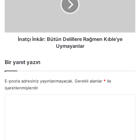
Rağmen
Kıble'ye
Uymayanlar
İnatçı İnkâr: Bütün Delillere Rağmen Kıble'ye
Uymayanlar
Bir yanıt yazın
E-posta adresiniz yayınlanmayacak.
Gerekli alanlar
*
ile
işaretlenmişlerdir
Y
o
r
u
m