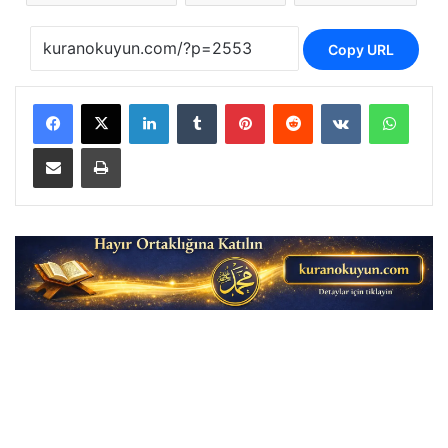
Copy URL
LinkedIn
Tumblr
Pinterest
Reddit
VKontakte
Whats
E-Posta ile paylaş
Yazdır