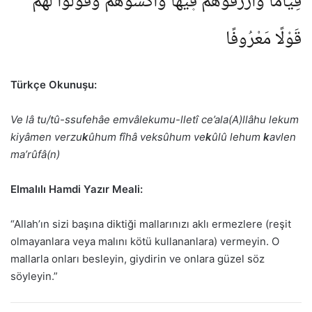
قِيَامًا وَارْزُقُوهُمْ ف۪يهَا وَاكْسُوهُمْ وَقُولُوا لَهُمْ
قَوْلًا مَعْرُوفًا
Türkçe Okunuşu:
Ve lâ tu/tû-ssufehâe emvâlekumu-lletî ce’ala(A)llâhu lekum
kiyâmen verzu
k
ûhum fîhâ veksûhum ve
k
ûlû lehum
k
avlen
ma’rûfâ(n)
Elmalılı Hamdi Yazır Meali:
“Allah’ın sizi başına diktiği mallarınızı aklı ermezlere (reşit
olmayanlara veya malını kötü kullananlara) vermeyin. O
mallarla onları besleyin, giydirin ve onlara güzel söz
söyleyin.”