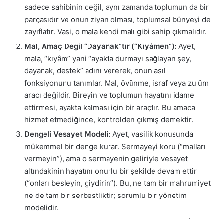
sadece sahibinin değil, aynı zamanda toplumun da bir
parçasıdır ve onun ziyan olması, toplumsal bünyeyi de
zayıflatır. Vasi, o mala kendi malı gibi sahip çıkmalıdır.
Mal, Amaç Değil “Dayanak”tır (“Kıyâmen”):
Ayet,
mala, “kıyâm” yani “ayakta durmayı sağlayan şey,
dayanak, destek” adını vererek, onun asıl
fonksiyonunu tanımlar. Mal, övünme, israf veya zulüm
aracı değildir. Bireyin ve toplumun hayatını idame
ettirmesi, ayakta kalması için bir araçtır. Bu amaca
hizmet etmediğinde, kontrolden çıkmış demektir.
Dengeli Vesayet Modeli:
Ayet, vasilik konusunda
mükemmel bir denge kurar. Sermayeyi koru (“malları
vermeyin”), ama o sermayenin geliriyle vesayet
altındakinin hayatını onurlu bir şekilde devam ettir
(“onları besleyin, giydirin”). Bu, ne tam bir mahrumiyet
ne de tam bir serbestliktir; sorumlu bir yönetim
modelidir.