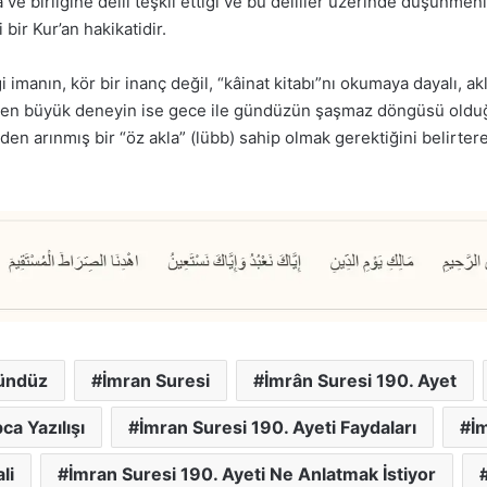
a ve birliğine delil teşkil ettiği ve bu deliller üzerinde düşünme
bir Kur’an hakikatidir.
ği imanın, kör bir inanç değil, “kâinat kitabı”nı okumaya dayalı, 
i, en büyük deneyin ise gece ile gündüzün şaşmaz döngüsü olduğun
den arınmış bir “öz akla” (lübb) sahip olmak gerektiğini belirtere
ündüz
İmran Suresi
İmrân Suresi 190. Ayet
ca Yazılışı
İmran Suresi 190. Ayeti Faydaları
İm
li
İmran Suresi 190. Ayeti Ne Anlatmak İstiyor