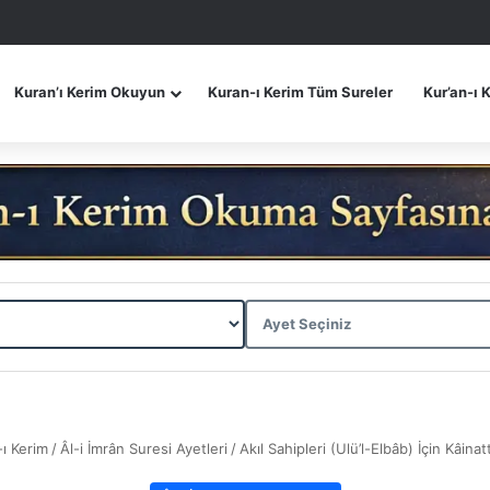
Kuran’ı Kerim Okuyun
Kuran-ı Kerim Tüm Sureler
Kur’an-ı 
-ı Kerim
/
Âl-i İmrân Suresi Ayetleri
/
Akıl Sahipleri (Ulü’l-Elbâb) İçin Kâinat