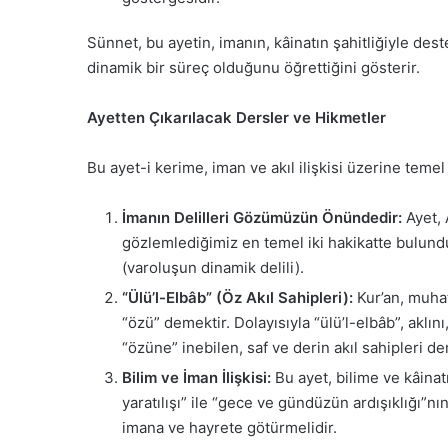
Sünnet, bu ayetin, imanın, kâinatın şahitliğiyle de
dinamik bir süreç olduğunu öğrettiğini gösterir.
Ayetten Çıkarılacak Dersler ve Hikmetler
Bu ayet-i kerime, iman ve akıl ilişkisi üzerine temel 
İmanın Delilleri Gözümüzün Önündedir:
Ayet, 
gözlemlediğimiz en temel iki hakikatte bulunduğu
(varoluşun dinamik delili).
“Ülü’l-Elbâb” (Öz Akıl Sahipleri):
Kur’an, muhata
“özü” demektir. Dolayısıyla “ülü’l-elbâb”, aklını
“özüne” inebilen, saf ve derin akıl sahipleri deme
Bilim ve İman İlişkisi:
Bu ayet, bilime ve kâinatı
yaratılışı” ile “gece ve gündüzün ardışıklığı”nı
imana ve hayrete götürmelidir.