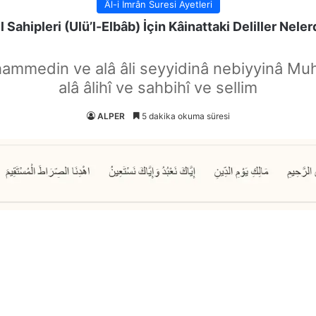
Âl-i İmrân Suresi Ayetleri
l Sahipleri (Ulü’l-Elbâb) İçin Kâinattaki Deliller Neler
hammedin ve alâ âli seyyidinâ nebiyyinâ Mu
alâ âlihî ve sahbihî ve sellim
ALPER
5 dakika okuma süresi