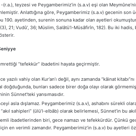
-(r.a.), teyzesi ve Peygamberimiz’in (s.a.v) eşi olan Meymûne’nin
lemiştir. Anlattığına göre, Peygamberimiz (s.a.v) gecenin son ü
bu 190. ayetinden, surenin sonuna kadar olan ayetleri okumuştur
(3), 21; Vudû’, 36; Müslim, Salâtü’l-Müsâfirîn, 182). Bu iki hadis, 
sterir.
 Seniyye
rettiği “tefekkür” ibadetini hayata geçirmiştir.
e yazılı vahiy olan Kur’an’ı değil, aynı zamanda “kâinat kitabı”n
al doğduğunda, bunları sadece birer doğa olayı olarak görmemiş, 
minin Sünnet’teki yansımasıdır.
ceyi asla dışlamaz. Peygamberimiz (s.a.v), ashabını sürekli ol
 “akıl sahipleri” (ülü’l-elbâb) olarak belirlemesi, Sünnet’in bu ak
emli ibadetlerinden biri, gece namazı ve tefekkürdür. Çünkü ge
 için en verimli zamandır. Peygamberimiz’in (s.a.v) bu ayetleri 