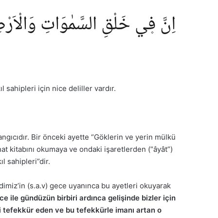
اِنَّ ف۪ي خَلْقِ السَّمٰوَاتِ وَالْاَرْضِ 
sahipleri için nice deliller vardır.
gıcıdır. Bir önceki ayette “Göklerin ve yerin mülkü
inat kitabını okumaya ve ondaki işaretlerden (“âyât”)
l sahipleri”dir.
miz’in (s.a.v) gece uyanınca bu ayetleri okuyarak
ce ile gündüzün birbiri ardınca gelişinde bizler için
ini tefekkür eden ve bu tefekkürle imanı artan o