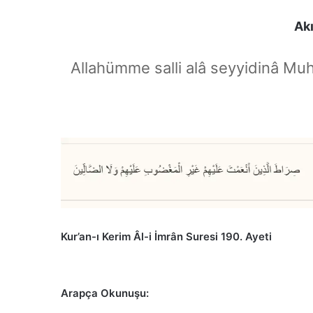
Akı
Allahümme salli alâ seyyidinâ Mu
Kur’an-ı Kerim Âl-i İmrân Suresi 190. Ayeti
Arapça Okunuşu: