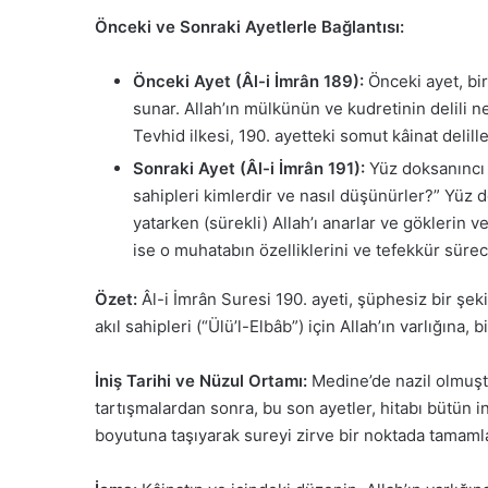
Önceki ve Sonraki Ayetlerle Bağlantısı:
Önceki Ayet (Âl-i İmrân 189):
Önceki ayet, bir 
sunar. Allah’ın mülkünün ve kudretinin delili ne
Tevhid ilkesi, 190. ayetteki somut kâinat deliller
Sonraki Ayet (Âl-i İmrân 191):
Yüz doksanıncı a
sahipleri kimlerdir ve nasıl düşünürler?” Yüz 
yatarken (sürekli) Allah’ı anarlar ve göklerin v
ise o muhatabın özelliklerini ve tefekkür süreci
Özet:
Âl-i İmrân Suresi 190. ayeti, şüphesiz bir şek
akıl sahipleri (“Ülü’l-Elbâb”) için Allah’ın varlığına,
İniş Tarihi ve Nüzul Ortamı:
Medine’de nazil olmuştu
tartışmalardan sonra, bu son ayetler, hitabı bütün i
boyutuna taşıyarak sureyi zirve bir noktada tamaml