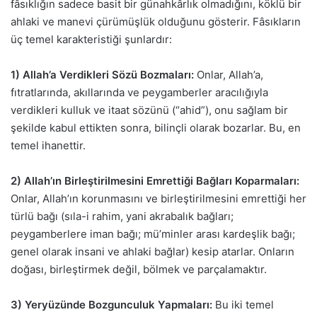
fâsıklığın sadece basit bir günahkârlık olmadığını, köklü bir
ahlaki ve manevi çürümüşlük olduğunu gösterir. Fâsıkların
üç temel karakteristiği şunlardır:
1) Allah’a Verdikleri Sözü Bozmaları:
Onlar, Allah’a,
fıtratlarında, akıllarında ve peygamberler aracılığıyla
verdikleri kulluk ve itaat sözünü (“ahid”), onu sağlam bir
şekilde kabul ettikten sonra, bilinçli olarak bozarlar. Bu, en
temel ihanettir.
2) Allah’ın Birleştirilmesini Emrettiği Bağları Koparmaları:
Onlar, Allah’ın korunmasını ve birleştirilmesini emrettiği her
türlü bağı (sıla-i rahim, yani akrabalık bağları;
peygamberlere iman bağı; mü’minler arası kardeşlik bağı;
genel olarak insani ve ahlaki bağlar) kesip atarlar. Onların
doğası, birleştirmek değil, bölmek ve parçalamaktır.
3) Yeryüzünde Bozgunculuk Yapmaları:
Bu iki temel