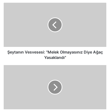
Şeytanın
Vesvesesi:
"Melek
Olmayasınız
Diye
Ağaç
Yasaklandı"
Şeytanın Vesvesesi: "Melek Olmayasınız Diye Ağaç
Yasaklandı"
Şeytanın
Hz.
Âdem
ve
Havva'ya
Yalan
Yere
Yemin
Etmesi