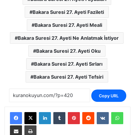
Bakara Suresi 27. Ayeti Fazileti
Bakara Suresi 27. Ayeti Meali
Bakara Suresi 27. Ayeti Ne Anlatmak İstiyor
Bakara Suresi 27. Ayeti Oku
Bakara Suresi 27. Ayeti Sırları
Bakara Suresi 27. Ayeti Tefsiri
Copy URL
LinkedIn
Tumblr
Pinterest
Reddit
VKontakte
Whats
E-Posta ile paylaş
Yazdır