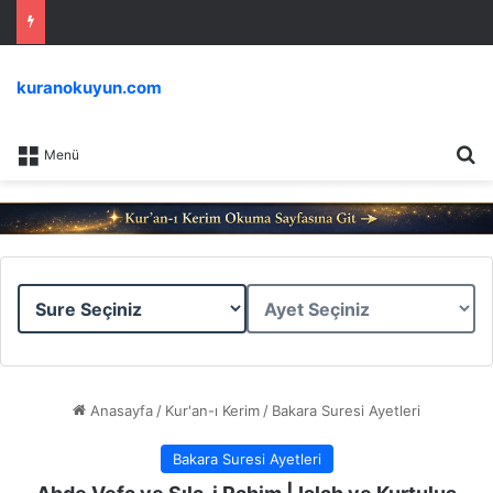
kuranokuyun.com
Ar
Menü
Sure
Ayet
Seçiniz
Seçiniz
Anasayfa
/
Kur'an-ı Kerim
/
Bakara Suresi Ayetleri
Bakara Suresi Ayetleri