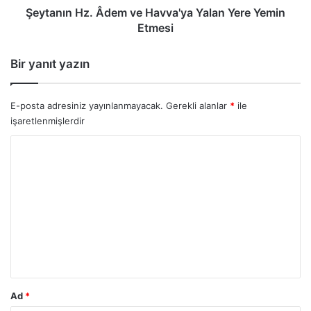
Şeytanın Hz. Âdem ve Havva'ya Yalan Yere Yemin
Etmesi
Bir yanıt yazın
E-posta adresiniz yayınlanmayacak.
Gerekli alanlar
*
ile
işaretlenmişlerdir
Y
o
r
u
m
*
Ad
*