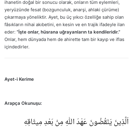
ihanetin doğal bir sonucu olarak, onların tüm eylemleri,
yeryüzünde fesat (bozgunculuk, anarşi, ahlaki çürüme)
çıkarmaya yöneliktir. Ayet, bu üç yıkıcı özelliğe sahip olan
fâsıkların nihai akıbetini, en kesin ve en trajik ifadeyle ilan
eder:
“İşte onlar, hüsrana uğrayanların ta kendileridir.”
Onlar, hem dünyada hem de ahirette tam bir kayıp ve iflas
içindedirler.
Ayet-i Kerime
Arapça Okunuşu:
اَلَّذ۪ينَ يَنْقُضُونَ عَهْدَ اللّٰهِ مِنْ بَعْدِ م۪يثَاقِه۪