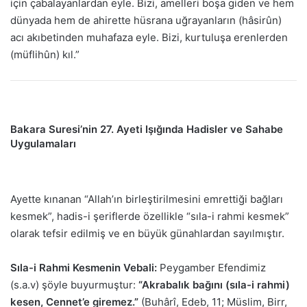
için çabalayanlardan eyle. Bizi, amelleri boşa giden ve hem
dünyada hem de ahirette hüsrana uğrayanların (hâsirûn)
acı akıbetinden muhafaza eyle. Bizi, kurtuluşa erenlerden
(müflihûn) kıl.”
Bakara Suresi’nin 27. Ayeti Işığında Hadisler ve Sahabe
Uygulamaları
Ayette kınanan “Allah’ın birleştirilmesini emrettiği bağları
kesmek”, hadis-i şeriflerde özellikle “sıla-i rahmi kesmek”
olarak tefsir edilmiş ve en büyük günahlardan sayılmıştır.
Sıla-i Rahmi Kesmenin Vebali:
Peygamber Efendimiz
(s.a.v) şöyle buyurmuştur:
“Akrabalık bağını (sıla-i rahmi)
kesen, Cennet’e giremez.”
(Buhârî, Edeb, 11; Müslim, Birr,