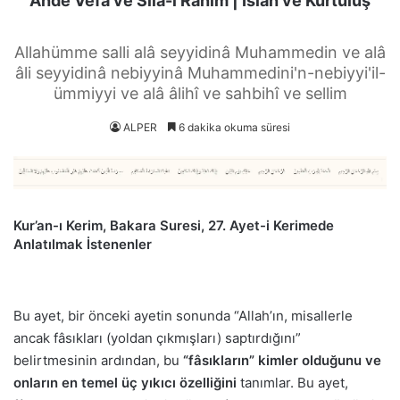
Ahde Vefa ve Sıla-i Rahim | Islah ve Kurtuluş
Allahümme salli alâ seyyidinâ Muhammedin ve alâ
âli seyyidinâ nebiyyinâ Muhammedini'n-nebiyyi'il-
ümmiyyi ve alâ âlihî ve sahbihî ve sellim
ALPER
6 dakika okuma süresi
Kur’an-ı Kerim, Bakara Suresi, 27. Ayet-i Kerimede
Anlatılmak İstenenler
Bu ayet, bir önceki ayetin sonunda “Allah’ın, misallerle
ancak fâsıkları (yoldan çıkmışları) saptırdığını”
belirtmesinin ardından, bu
“fâsıkların” kimler olduğunu ve
onların en temel üç yıkıcı özelliğini
tanımlar. Bu ayet,