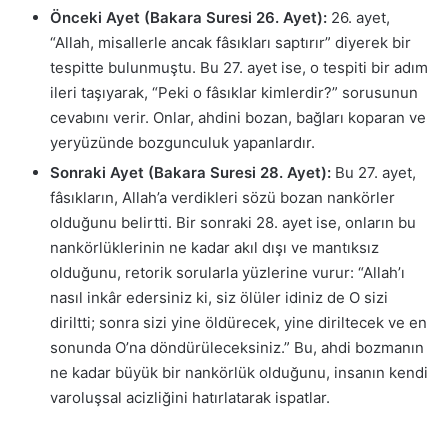
Önceki Ayet (Bakara Suresi 26. Ayet):
26. ayet,
“Allah, misallerle ancak fâsıkları saptırır” diyerek bir
tespitte bulunmuştu. Bu 27. ayet ise, o tespiti bir adım
ileri taşıyarak, “Peki o fâsıklar kimlerdir?” sorusunun
cevabını verir. Onlar, ahdini bozan, bağları koparan ve
yeryüzünde bozgunculuk yapanlardır.
Sonraki Ayet (Bakara Suresi 28. Ayet):
Bu 27. ayet,
fâsıkların, Allah’a verdikleri sözü bozan nankörler
olduğunu belirtti. Bir sonraki 28. ayet ise, onların bu
nankörlüklerinin ne kadar akıl dışı ve mantıksız
olduğunu, retorik sorularla yüzlerine vurur: “Allah’ı
nasıl inkâr edersiniz ki, siz ölüler idiniz de O sizi
diriltti; sonra sizi yine öldürecek, yine diriltecek ve en
sonunda O’na döndürüleceksiniz.” Bu, ahdi bozmanın
ne kadar büyük bir nankörlük olduğunu, insanın kendi
varoluşsal acizliğini hatırlatarak ispatlar.