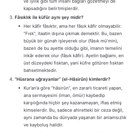
ve iyilik gibi tüm insani bağları gözetmeyi de
kapsadığını belirtmişlerdir.
Fâsıklık ile küfür aynı şey midir?
Her kâfir fâsıktır, ama her fâsık kâfir olmayabilir.
“Fısk”, itaatin dışına çıkmak demektir. Bu, bazen
büyük bir günah işleyerek olur (fâsık mü’min),
bazen de bu ayette olduğu gibi, imanın temelini
inkâr ederek olur (fâsık kâfir). Ayetin bağlamı, en
üst düzeydeki fısktan, yani küfre götüren fısktan
bahsetmektedir.
“Hüsrana uğrayanlar” (el-Hâsirûn) kimlerdir?
Kur’an’a göre “hâsirûn”, en zararlı ticareti yapan,
ana sermayesini (iman, ömür) kaybedip
karşılığında hiçbir şey kazanamayan, iflas etmiş
kimselerdir. Bu, sadece ahiretteki bir ceza değil,
aynı zamanda bu dünyada yaşanan bir anlamsızlık
ve kayboluş halidir.