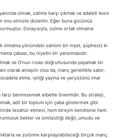
 yanında olmak, zalime karşı çıkmak ve adaleti tesis
n onu elinizle düzeltin. Eğer buna gücünüz
yurmuştur. Dolayısıyla, zulme ortak olmama
ak olmama yönündeki samimi bir niyet, şüphesiz ki
mama çabası, bu niyetin bir yansımasıdır.
kılmak ve O’nun rızası doğrultusunda yaşamak bir
 olarak anlaşılır olsa da, inanç genellikle sabır,
mücadele etme, iyiliği yayma ve yeryüzünü imar
 tarzı benimsemek elbette önemlidir. Bu strateji,
mak, adil bir toplum için çaba göstermek gibi
eklinde tezahür etmesi, hem bireyin kendisine hem
sorumluluk bekler ve ümitsizliği değil, umudu ve
lıklarla ve zulümle karşılaşılabileceği birçok inanç