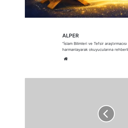
ALPER
"İslam Bilimleri ve Tefsir araştırmacı
harmanlayarak okuyucularına rehberli
Web
sitesi
Rabbena
Bana
Düşman
Olanları
Benden
Uzak
Tut