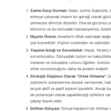
Zulme Karşı Durmak:
İslam, zulmü (haksızlık, 
etmeye çalışmak imanın bir gereği olarak görü
yetmezse dilinizle düzeltin. Ona da gücünüz y
bilinciniz ve bu konudaki hassasiyetiniz, İslami
Niyetin Önemi:
Amellerin Allah katındaki değe
çok kıymetlidir. Kişinin zulümden ve zalimden
Yaşama İsteği ve Sorumluluk:
Hayat, Yaratıcı
sorumluluktur. Dünyadaki zulüm ve haksızlıklar 
metanet ve mücadele ruhunu öğütler. Zulmün va
etme sorumluluğunu daha da anlamlı kılabilir.
Stratejik Düşünce Olarak “Ortak Olmama”:
Zu
zalimlerin sistemlerine destek vermemek, haks
birçok aktif ve pasif eylemi içerebilir. Anca
de potansiyel olarak yapabileceği iyiliklere zar
çabayı teşvik eder.
İmtihan Dünyası:
Dünya hayatının bir imtihan al