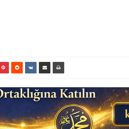
mblr
Pinterest
Reddit
VKontakte
E-Posta ile paylaş
Yazdır