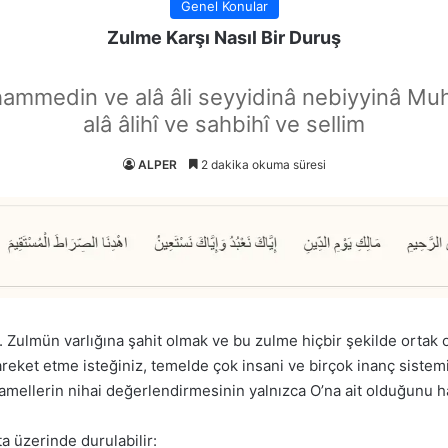
Genel Konular
Zulme Karşı Nasıl Bir Duruş
hammedin ve alâ âli seyyidinâ nebiyyinâ Mu
alâ âlihî ve sahbihî ve sellim
ALPER
2 dakika okuma süresi
. Zulmün varlığına şahit olmak ve bu zulme hiçbir şekilde ortak
 hareket etme isteğiniz, temelde çok insani ve birçok inanç sistem
 amellerin nihai değerlendirmesinin yalnızca O’na ait olduğunu hat
a üzerinde durulabilir: