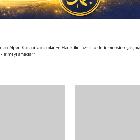
sı olan Alper, Kur'anî kavramlar ve Hadis ilmi üzerine derinlemesine çalış
k etmeyi amaçlar."
Allah
Geniş
Rahmet
Sahibidir
Fakat
Azabı
da
Çetindir