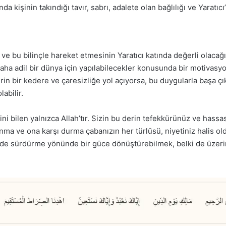
a kişinin takındığı tavır, sabrı, adalete olan bağlılığı ve Yaratı
 ve bu bilinçle hareket etmesinin Yaratıcı katında değerli olacağı
 daha adil bir dünya için yapılabilecekler konusunda bir motiva
rin bir kedere ve çaresizliğe yol açıyorsa, bu duygularla başa 
abilir.
ini bilen yalnızca Allah’tır. Sizin bu derin tefekkürünüz ve hassa
ınma ve ona karşı durma çabanızın her türlüsü, niyetiniz halis ol
kilde sürdürme yönünde bir güce dönüştürebilmek, belki de üzeri