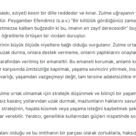
baskı, eziyet) kesin bir dille reddeder ve kınar. Zulme uğrayanın
lür. Peygamber Efendimiz (s.a.v.) “Bir kötülük gördüğünüz zama
etmezse kalben buğzedin ki bu, imanın en zayıf derecesidir” bu
 öğretilerle örtüşen bir vicdani duruştur.
rinin büyük ölçüde niyetlere bağlı olduğu vurgulanır. Zulme ort
 uzak durma, onlara destek vermeme, onların yaptıklarını onayla
 tarafından verilmiş bir emanettir. Bu emaneti korumak, anlamlı 
karşısında ümitsizliğe kapılmak, yaşama sevincini yitirmek, insani
rlığı, yaşamdan vazgeçmeyi değil, tam tersine adaletsizlikle 
lme ortak olmamak için stratejik düşünmek ve bilinçli bir yaşam
ız kazanç yollarından uzak durmak, mazlumların haklarını savun
k bu stratejinin, hayata küsmek veya yaşama isteğini kaybetmek ş
ar verebilir. Yaratıcı, genellikle kullarından güçleri nispetinde 
anı olduğu ve bu imtihanın bir parçası olarak zorluklarla, haksız