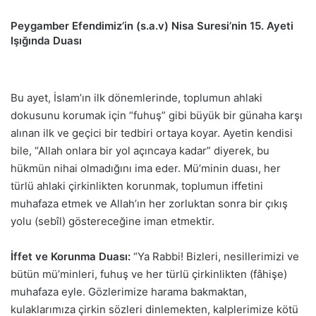
Peygamber Efendimiz’in (s.a.v) Nisa Suresi’nin 15. Ayeti
Işığında Duası
Bu ayet, İslam’ın ilk dönemlerinde, toplumun ahlaki
dokusunu korumak için “fuhuş” gibi büyük bir günaha karşı
alınan ilk ve geçici bir tedbiri ortaya koyar. Ayetin kendisi
bile, “Allah onlara bir yol açıncaya kadar” diyerek, bu
hükmün nihai olmadığını ima eder. Mü’minin duası, her
türlü ahlaki çirkinlikten korunmak, toplumun iffetini
muhafaza etmek ve Allah’ın her zorluktan sonra bir çıkış
yolu (sebîl) göstereceğine iman etmektir.
İffet ve Korunma Duası:
“Ya Rabbi! Bizleri, nesillerimizi ve
bütün mü’minleri, fuhuş ve her türlü çirkinlikten (fâhişe)
muhafaza eyle. Gözlerimize harama bakmaktan,
kulaklarımıza çirkin sözleri dinlemekten, kalplerimize kötü