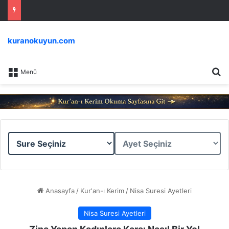
kuranokuyun.com
Ar
Menü
Sure
Ayet
Seçiniz
Seçiniz
Anasayfa
/
Kur'an-ı Kerim
/
Nisa Suresi Ayetleri
Nisa Suresi Ayetleri