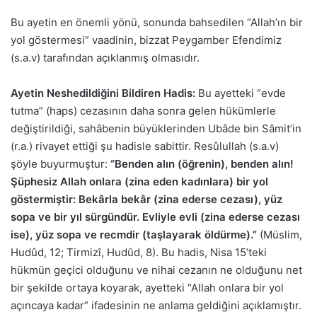
Bu ayetin en önemli yönü, sonunda bahsedilen “Allah’ın bir
yol göstermesi” vaadinin, bizzat Peygamber Efendimiz
(s.a.v) tarafından açıklanmış olmasıdır.
Ayetin Neshedildiğini Bildiren Hadis:
Bu ayetteki “evde
tutma” (haps) cezasının daha sonra gelen hükümlerle
değiştirildiği, sahâbenin büyüklerinden Ubâde bin Sâmit’in
(r.a.) rivayet ettiği şu hadisle sabittir. Resûlullah (s.a.v)
şöyle buyurmuştur:
“Benden alın (öğrenin), benden alın!
Şüphesiz Allah onlara (zina eden kadınlara) bir yol
göstermiştir: Bekârla bekâr (zina ederse cezası), yüz
sopa ve bir yıl sürgündür. Evliyle evli (zina ederse cezası
ise), yüz sopa ve recmdir (taşlayarak öldürme).”
(Müslim,
Hudûd, 12; Tirmizî, Hudûd, 8). Bu hadis, Nisa 15’teki
hükmün geçici olduğunu ve nihai cezanın ne olduğunu net
bir şekilde ortaya koyarak, ayetteki “Allah onlara bir yol
açıncaya kadar” ifadesinin ne anlama geldiğini açıklamıştır.