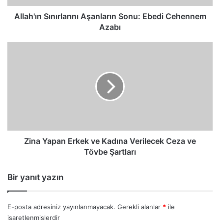
Allah'ın Sınırlarını Aşanların Sonu: Ebedi Cehennem
Azabı
Zina
Yapan
Erkek
ve
Kadına
Verilecek
Ceza
ve
Tövbe
Şartları
Zina Yapan Erkek ve Kadına Verilecek Ceza ve
Tövbe Şartları
Bir yanıt yazın
E-posta adresiniz yayınlanmayacak.
Gerekli alanlar
*
ile
işaretlenmişlerdir