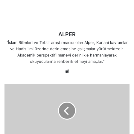
ALPER
"İslam Bilimleri ve Tefsir araştırmacısı olan Alper, Kur'anî kavramlar
ve Hadis ilmi üzerine derinlemesine çalışmalar yürütmektedir.
Akademik perspektifi manevi derinlikle harmanlayarak
okuyucularına rehberlik etmeyi amaçlar."
Web
sitesi
Allah'ın
Sınırlarını
Aşanların
Sonu:
Ebedi
Cehennem
Azabı