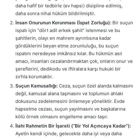
daha hafif bir tedbirle (ev hapsi) disipline edilmiş,
daha sonra nihai hüküm bildirilmiştir.
İnsan Onurunun Korunması (İspat Zorluğu):
Bir suçun
ispatı için “dört adil erkek şahit” istenmesi ve bu
şahitlerin, olayı en mahrem ayrıntısına kadar
gördüklerini beyan etme zorunluluğu, bu suçun
ispatını neredeyse imkânsız kılar. Bu hükmün asıl
amacı, insanları cezalandırmaktan çok, onların onur ve
şereflerini, dedikodu ve iftiralara karşı hukuki bir
zırhla korumaktır.
Suçun Kamusallığı:
Ceza, suçun özel alanda kalmasını
değil, kamusal alana taşmasını ve toplumun ahlaki
dokusunu zedelemesini önlemeye yöneliktir. Evde
hapsetme cezası, suçun yayılmasını ve başkalarına
kötü örnek olmasını engelleme amacı taşır.
İlahi Rahmetin Bir İşareti (“Bir Yol Açıncaya Kadar”):
Ayetin kendi içinde, gelecekte daha iyi veya daha