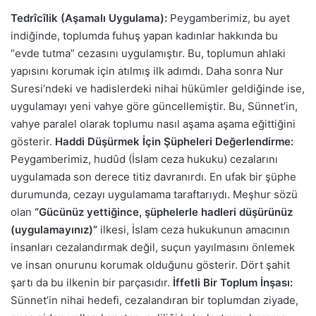
Tedrîcîlik (Aşamalı Uygulama):
Peygamberimiz, bu ayet
indiğinde, toplumda fuhuş yapan kadınlar hakkında bu
“evde tutma” cezasını uygulamıştır. Bu, toplumun ahlaki
yapısını korumak için atılmış ilk adımdı. Daha sonra Nur
Suresi’ndeki ve hadislerdeki nihai hükümler geldiğinde ise,
uygulamayı yeni vahye göre güncellemiştir. Bu, Sünnet’in,
vahye paralel olarak toplumu nasıl aşama aşama eğittiğini
gösterir.
Haddi Düşürmek İçin Şüpheleri Değerlendirme:
Peygamberimiz, hudûd (İslam ceza hukuku) cezalarını
uygulamada son derece titiz davranırdı. En ufak bir şüphe
durumunda, cezayı uygulamama taraftarıydı. Meşhur sözü
olan
“Gücünüz yettiğince, şüphelerle hadleri düşürünüz
(uygulamayınız)”
ilkesi, İslam ceza hukukunun amacının
insanları cezalandırmak değil, suçun yayılmasını önlemek
ve insan onurunu korumak olduğunu gösterir. Dört şahit
şartı da bu ilkenin bir parçasıdır.
İffetli Bir Toplum İnşası:
Sünnet’in nihai hedefi, cezalandıran bir toplumdan ziyade,