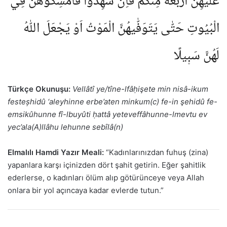
عَلَيْهِنَّ اَرْبَعَةً مِنْكُمْۚ فَاِنْ شَهِدُوا فَاَمْسِكُوهُنَّ فِي
الْبُيُوتِ حَتّٰى يَتَوَفّٰيهُنَّ الْمَوْتُ اَوْ يَجْعَلَ اللّٰهُ
لَهُنَّ سَب۪يلًا
Türkçe Okunuşu:
Vellâtî ye/tîne-lfâḥişete min nisâ-ikum
festeșhidû ‘aleyhinne erbe’aten minkum(c) fe-in şehidû fe-
emsikûhunne fî-lbuyûti ḥattâ yeteveffâhunne-lmevtu ev
yec’ala(A)llâhu lehunne sebîlâ(n)
Elmalılı Hamdi Yazır Meali:
“Kadınlarınızdan fuhuş (zina)
yapanlara karşı içinizden dört şahit getirin. Eğer şahitlik
ederlerse, o kadınları ölüm alıp götürünceye veya Allah
onlara bir yol açıncaya kadar evlerde tutun.”