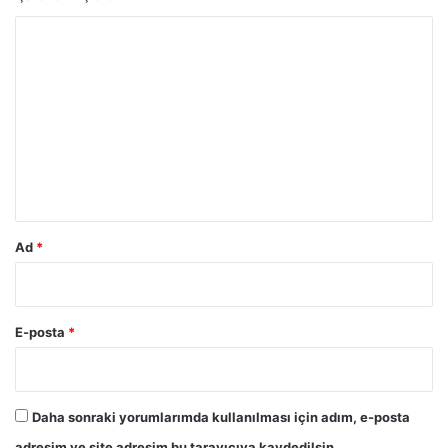
Y
o
r
u
m
*
Ad
*
E-posta
*
Daha sonraki yorumlarımda kullanılması için adım, e-posta
adresim ve site adresim bu tarayıcıya kaydedilsin.