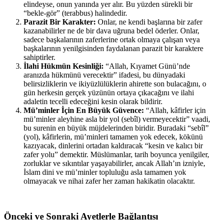
elindeyse, onun yanında yer alır. Bu yüzden sürekli bir
“bekle-gör” (terabbus) halindedir.
Parazit Bir Karakter:
Onlar, ne kendi başlarına bir zafer
kazanabilirler ne de bir dava uğruna bedel öderler. Onlar,
sadece başkalarının zaferlerine ortak olmaya çalışan veya
başkalarının yenilgisinden faydalanan parazit bir karaktere
sahiptirler.
İlahi Hükmün Kesinliği:
“Allah, Kıyamet Günü’nde
aranızda hükmünü verecektir” ifadesi, bu dünyadaki
belirsizliklerin ve ikiyüzlülüklerin ahirette son bulacağını, o
gün herkesin gerçek yüzünün ortaya çıkacağını ve ilahi
adaletin tecelli edeceğini kesin olarak bildirir.
Mü’minler İçin En Büyük Güvence:
“Allah, kâfirler için
mü’minler aleyhine asla bir yol (sebîl) vermeyecektir” vaadi,
bu surenin en büyük müjdelerinden biridir. Buradaki “sebîl”
(yol), kâfirlerin, mü’minleri tamamen yok edecek, kökünü
kazıyacak, dinlerini ortadan kaldıracak “kesin ve kalıcı bir
zafer yolu” demektir. Müslümanlar, tarih boyunca yenilgiler,
zorluklar ve sıkıntılar yaşayabilirler, ancak Allah’ın izniyle,
İslam dini ve mü’minler topluluğu asla tamamen yok
olmayacak ve nihai zafer her zaman hakikatin olacaktır.
Önceki ve Sonraki Ayetlerle Bağlantısı