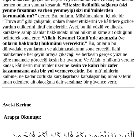
hemen onların yanına koşarak,
“Biz size üstünlük sağlayıp (sizi
yenme fırsatımız varken yenmeyip) sizi mü’minlerden
korumadık mı?”
derler. Bu, onların, Müslümanların içinde bir
“Truva atı” gibi çalışarak, onlara ihanet ettiklerini ve kâfirlere gizlice
yardım ettiklerini itiraf etmeleridir. Ayet, bu iki yüzlü ve ilkesiz
karaktere sahip olanlar hakkındaki nihai hükmün kime ait olduğunu
belirterek sona erer:
“Allah, Kıyamet Günü’nde aranızda (ve
onların hakkında) hükmünü verecektir.”
Bu, onların bu
dünyadaki oyunlarının ve aldatmacalarının sona ereceği, ilahi
mahkemede her şeyin ortaya çıkacağı ve herkesin gerçek yüzüne
göre muamele göreceği kesin bir uyarıdır. Ve Allah, o hükmü verene
kadar, kâfirlerin mü’minler üzerine
kesin ve kalıcı bir zafer
kazanmasına asla bir yol vermeyecektir
. Bu, mü’minlerin
kalbine, ne kadar zorlukla karşılaşırlarsa karşılaşsınlar, nihai zaferin
iman edenlere ait olacağına dair sarsılmaz bir güvence verir.
Ayet-i Kerime
Arapça Okunuşu:
اَلَّذ۪ينَ يَتَرَبَّصُونَ بِكُمْ فَاِنْ كَانَ لَكُمْ فَتْحٌ مِنَ