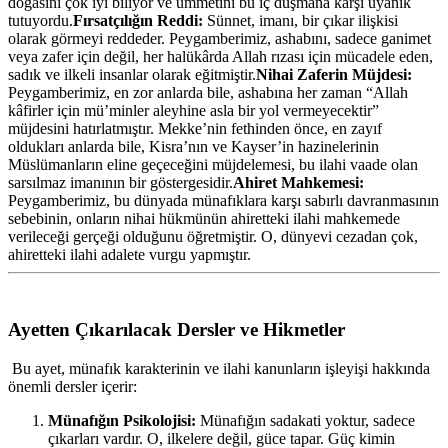
doğasını çok iyi biliyor ve ümmetini bu iç düşmana karşı uyanık
tutuyordu.
Fırsatçılığın Reddi:
Sünnet, imanı, bir çıkar ilişkisi
olarak görmeyi reddeder. Peygamberimiz, ashabını, sadece ganimet
veya zafer için değil, her halükârda Allah rızası için mücadele eden,
sadık ve ilkeli insanlar olarak eğitmiştir.
Nihai Zaferin Müjdesi:
Peygamberimiz, en zor anlarda bile, ashabına her zaman “Allah
kâfirler için mü’minler aleyhine asla bir yol vermeyecektir”
müjdesini hatırlatmıştır. Mekke’nin fethinden önce, en zayıf
oldukları anlarda bile, Kisra’nın ve Kayser’in hazinelerinin
Müslümanların eline geçeceğini müjdelemesi, bu ilahi vaade olan
sarsılmaz imanının bir göstergesidir.
Ahiret Mahkemesi:
Peygamberimiz, bu dünyada münafıklara karşı sabırlı davranmasının
sebebinin, onların nihai hükmünün ahiretteki ilahi mahkemede
verileceği gerçeği olduğunu öğretmiştir. O, dünyevi cezadan çok,
ahiretteki ilahi adalete vurgu yapmıştır.
Ayetten Çıkarılacak Dersler ve Hikmetler
Bu ayet, münafık karakterinin ve ilahi kanunların işleyişi hakkında
önemli dersler içerir:
Münafığın Psikolojisi:
Münafığın sadakati yoktur, sadece
çıkarları vardır. O, ilkelere değil, güce tapar. Güç kimin