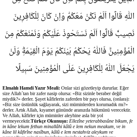
اللّٰهِ قَالُٓوا اَلَمْ نَكُنْ مَعَكُمْؗ وَاِنْ كَانَ لِلْكَافِر۪ينَ
نَص۪يبٌۙ قَالُٓوا اَلَمْ نَسْتَحْوِذْ عَلَيْكُمْ وَنَمْنَعْكُمْ مِنَ
الْمُؤْمِن۪ينَؕ فَاللّٰهُ يَحْكُمُ بَيْنَكُمْ يَوْمَ الْقِيٰمَةِؕ وَلَنْ
يَجْعَلَ اللّٰهُ لِلْكَافِر۪ينَ عَلَى الْمُؤْمِن۪ينَ سَب۪يلًا
Elmalılı Hamdi Yazır Meali:
Onlar sizi gözetleyip dururlar. Eğer
size Allah´tan bir zafer nasip olursa: «Biz sizinle beraber değil
miydik?» derler. Şayet kâfirlerin zaferden bir payı olursa, (onlara):
«Biz size üstünlük sağlayarak, sizi müminlerden korumadık mı?»
derler. Artık Allah, kıyamet gününde aranızda hükmünü verecektir.
Ve Allah, kâfirler için müminler aleyhine asla bir yol
vermeyecektir.
Türkçe Okunuşu:
Ellezîne yeterabbasûne bikum, fe
in kâne lekum fethun minallâhi kâlû e lem nekun meakum, ve in
kâne lil kâfirîne nasîbun, kâlû e lem nestahviz aleykum ve