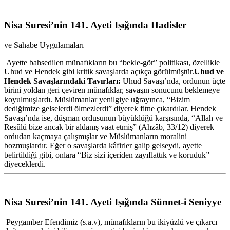
Nisa Suresi’nin 141. Ayeti Işığında Hadisler
ve Sahabe Uygulamaları
Ayette bahsedilen münafıkların bu “bekle-gör” politikası, özellikle
Uhud ve Hendek gibi kritik savaşlarda açıkça görülmüştür.
Uhud ve
Hendek Savaşlarındaki Tavırları:
Uhud Savaşı’nda, ordunun üçte
birini yoldan geri çeviren münafıklar, savaşın sonucunu beklemeye
koyulmuşlardı. Müslümanlar yenilgiye uğrayınca, “Bizim
dediğimize gelselerdi ölmezlerdi” diyerek fitne çıkardılar. Hendek
Savaşı’nda ise, düşman ordusunun büyüklüğü karşısında, “Allah ve
Resûlü bize ancak bir aldanış vaat etmiş” (Ahzâb, 33/12) diyerek
ordudan kaçmaya çalışmışlar ve Müslümanların moralini
bozmuşlardır. Eğer o savaşlarda kâfirler galip gelseydi, ayette
belirtildiği gibi, onlara “Biz sizi içeriden zayıflattık ve koruduk”
diyeceklerdi.
Nisa Suresi’nin 141. Ayeti Işığında Sünnet-i Seniyye
Peygamber Efendimiz (s.a.v), münafıkların bu ikiyüzlü ve çıkarcı