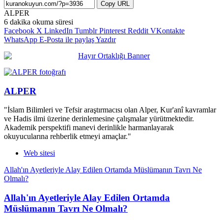
Copy URL
ALPER
6 dakika okuma süresi
Facebook
X
LinkedIn
Tumblr
Pinterest
Reddit
VKontakte
WhatsApp
E-Posta ile paylaş
Yazdır
ALPER
"İslam Bilimleri ve Tefsir araştırmacısı olan Alper, Kur'anî kavramlar
ve Hadis ilmi üzerine derinlemesine çalışmalar yürütmektedir.
Akademik perspektifi manevi derinlikle harmanlayarak
okuyucularına rehberlik etmeyi amaçlar."
Web sitesi
Allah'ın Ayetleriyle Alay Edilen Ortamda Müslümanın Tavrı Ne
Olmalı?
Allah'ın Ayetleriyle Alay Edilen Ortamda
Müslümanın Tavrı Ne Olmalı?