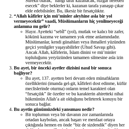
Sürekli olarak, “hangi taraf kazanacak, rüzgâr nereden
esecek” diye beklerler ki, kazanan tarafa yanaşıp çıkar
elde edebilsinler. Bu, ilkesiz bir fırsatçılıktır.
“Allah kâfirler için mü’minler aleyhine asla bir yol
vermeyecektir” vaadi, Müslümanların hiç yenilmeyeceği
anlamına mı gelir?
Hayır. Ayetteki “sebîl” (yol), mutlak ve kalıcı bir zafer,
kökünü kazıma ve tamamen yok etme anlamındadır.
Müslümanlar, kendi günahları veya ihmalleri yüzünden
geçici yenilgiler yaşayabilirler (Uhud Savaşı gibi).
Ancak Allah, kâfirlerin, İslam dinini ve mü’minler
topluluğunu yeryüzünden tamamen silmesine asla izin
vermeyecektir.
Bu ayet, bir önceki ayetler dizisini nasıl bir sonuca
bağlıyor?
Bu ayet, 137. ayetten beri devam eden münafıkların
özelliklerini (imanda gel-git, kâfirleri dost edinme, küfür
meclislerinde oturma) onların temel karakteri olan
“fırsatçılık” ile özetler ve bu karakterin ahiretteki nihai
hükmünün Allah’a ait olduğunu belirterek konuyu bir
sonuca bağlar.
Bu ayetin günümüzdeki yansıması nedir?
Bir toplumun veya bir davanın zor zamanlarında
ortadan kaybolan, ancak başarı ve menfaat ortaya
çıktığında hemen en önde “biz de sizdendik” diyen her