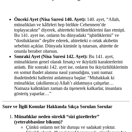
Önceki Ayet (Nisa Suresi 140. Ayet):
140. ayet, “Allah,
münafıkları ve kâfirleri hep birlikte Cehennem’de
toplayacaktır” diyerek, ahiretteki birlikteliklerini ilan etmişti.
Bu 141. ayet ise, onların bu dünyadaki “işbirliklerini” ve
“dostluklarını” deşifre ederek, ahiretteki o ortak akıbetin
sebebini açıklar. Dünyada kiminle iş tutarsan, ahirette de
onunla beraber olursun.
Sonraki Ayet (Nisa Suresi 142. Ayet):
Bu 141. ayet,
münafıkların genel olarak fırsatçı ve ikiyüzlü karakterlerini
anlattı. Bir sonraki 142. ayet ise, onların bu ikiyüzlülüklerinin
en somut ibadet alanına nasıl yansıdığını, yani namaz
ibadetindeki hallerini anlatmaya başlar: “Muhakkak ki
münafıklar, (akıllarınca) Allah’ı aldatmaya çalışırlar…
Namaza kalktıkları zaman da üşenerek kalkarlar, insanlara
gösteriş yaparlar…”
Sure ve İlgili Konular Hakkında Sıkça Sorulan Sorular
Münafıklar neden sürekli “sizi gözetlerler”
(yeterabbasûne bikum)?
Çünkü onların net bir duruşu ve sadakati yoktur.