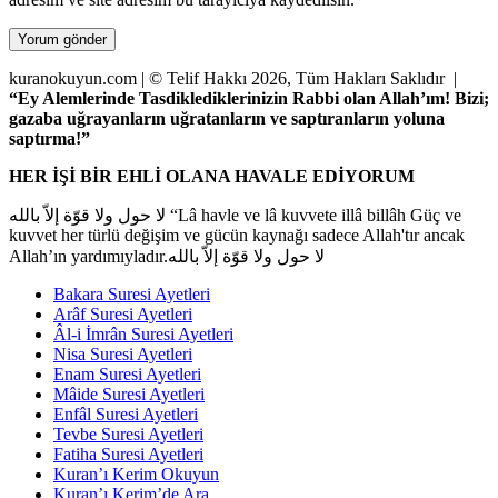
kuranokuyun.com | © Telif Hakkı 2026, Tüm Hakları Saklıdır |
“Ey Alemlerinde Tasdiklediklerinizin Rabbi olan Allah’ım! Bizi;
gazaba uğrayanların uğratanların ve saptıranların yoluna
saptırma!”
HER İŞİ BİR EHLİ OLANA HAVALE EDİYORUM
لا حول ولا قوّة إلاّ بالله “Lâ havle ve lâ kuvvete illâ billâh Güç ve
kuvvet her türlü değişim ve gücün kaynağı sadece Allah'tır ancak
Allah’ın yardımıyladır.لا حول ولا قوّة إلاّ بالله
Bakara Suresi Ayetleri
Arâf Suresi Ayetleri
Âl-i İmrân Suresi Ayetleri
Nisa Suresi Ayetleri
Enam Suresi Ayetleri
Mâide Suresi Ayetleri
Enfâl Suresi Ayetleri
Tevbe Suresi Ayetleri
Fatiha Suresi Ayetleri
Kuran’ı Kerim Okuyun
Kuran’ı Kerim’de Ara