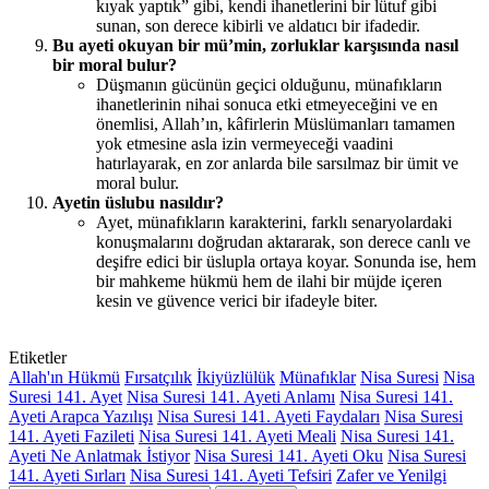
kıyak yaptık” gibi, kendi ihanetlerini bir lütuf gibi
sunan, son derece kibirli ve aldatıcı bir ifadedir.
Bu ayeti okuyan bir mü’min, zorluklar karşısında nasıl
bir moral bulur?
Düşmanın gücünün geçici olduğunu, münafıkların
ihanetlerinin nihai sonuca etki etmeyeceğini ve en
önemlisi, Allah’ın, kâfirlerin Müslümanları tamamen
yok etmesine asla izin vermeyeceği vaadini
hatırlayarak, en zor anlarda bile sarsılmaz bir ümit ve
moral bulur.
Ayetin üslubu nasıldır?
Ayet, münafıkların karakterini, farklı senaryolardaki
konuşmalarını doğrudan aktararak, son derece canlı ve
deşifre edici bir üslupla ortaya koyar. Sonunda ise, hem
bir mahkeme hükmü hem de ilahi bir müjde içeren
kesin ve güvence verici bir ifadeyle biter.
Etiketler
Allah'ın Hükmü
Fırsatçılık
İkiyüzlülük
Münafıklar
Nisa Suresi
Nisa
Suresi 141. Ayet
Nisa Suresi 141. Ayeti Anlamı
Nisa Suresi 141.
Ayeti Arapca Yazılışı
Nisa Suresi 141. Ayeti Faydaları
Nisa Suresi
141. Ayeti Fazileti
Nisa Suresi 141. Ayeti Meali
Nisa Suresi 141.
Ayeti Ne Anlatmak İstiyor
Nisa Suresi 141. Ayeti Oku
Nisa Suresi
141. Ayeti Sırları
Nisa Suresi 141. Ayeti Tefsiri
Zafer ve Yenilgi