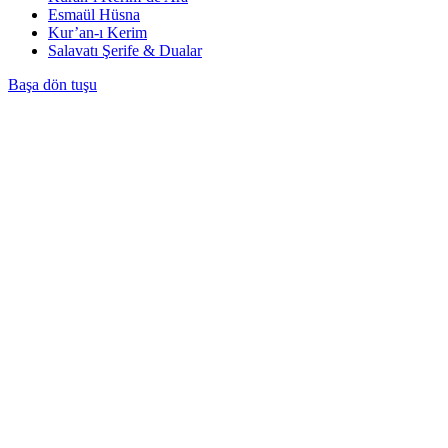
Esmaül Hüsna
Kur’an-ı Kerim
Salavatı Şerife & Dualar
Başa dön tuşu