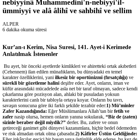
nebiyyinâ Muhammedini'n-nebiyyi'il-
ümmiyyi ve alâ âlihî ve sahbihî ve sellim
ALPER
6 dakika okuma süresi
Kur’an-ı Kerim, Nisa Suresi, 141. Ayet-i Kerimede
Anlatılmak İstenenler
Bu ayet, bir önceki ayetlerde kimlikleri ve ahiretteki ortak akıbetleri
(Cehennem) ilan edilen münafıkların, bu dünyadaki en temel
karakter özelliklerini, yani
ilkesiz bir oportünizmi (fırsatçılığı)
ve
sürekli bir gözetleme halini
deşifre eder. Ayet, onların, iman ve
küfür arasındaki mücadelede asla net bir taraf olmayan, sadece kendi
çıkarlarına göre pozisyon alan, ahlaki bir pusuladan yoksun
karakterlerini canlı bir tabloyla ortaya koyar. Onların bu tavrı,
savaşın sonucuna göre iki farklı şekilde tezahür eder:
1) Mü’minler
Zafer Kazandığında:
Eğer Müslümanlara Allah’tan bir
fetih ve
zafer
nasip olursa, hemen onların yanına sokularak,
“Biz de (zaten)
sizinle beraber değil miydik?”
derler. Bu, zafere ve onun
getireceği ganimet gibi dünyevi kazanımlara, hiçbir bedel ödemeden
ve risk almadan ortak olma çabasıdır.
2) Kâfirler Üstün Geldiğinde:
Eğer inkârcılar geçici bir başarı veya üstünlük elde ederse, bu kez de