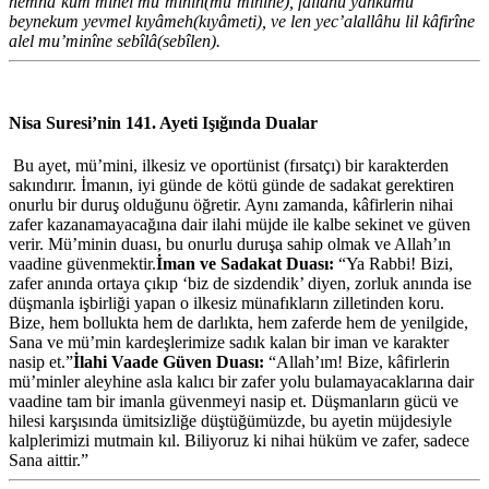
nemna’kum minel mu’minîn(mu’minîne), fallâhu yahkumu
beynekum yevmel kıyâmeh(kıyâmeti), ve len yec’alallâhu lil kâfirîne
alel mu’minîne sebîlâ(sebîlen).
Nisa Suresi’nin 141. Ayeti Işığında Dualar
Bu ayet, mü’mini, ilkesiz ve oportünist (fırsatçı) bir karakterden
sakındırır. İmanın, iyi günde de kötü günde de sadakat gerektiren
onurlu bir duruş olduğunu öğretir. Aynı zamanda, kâfirlerin nihai
zafer kazanamayacağına dair ilahi müjde ile kalbe sekinet ve güven
verir. Mü’minin duası, bu onurlu duruşa sahip olmak ve Allah’ın
vaadine güvenmektir.
İman ve Sadakat Duası:
“Ya Rabbi! Bizi,
zafer anında ortaya çıkıp ‘biz de sizdendik’ diyen, zorluk anında ise
düşmanla işbirliği yapan o ilkesiz münafıkların zilletinden koru.
Bize, hem bollukta hem de darlıkta, hem zaferde hem de yenilgide,
Sana ve mü’min kardeşlerimize sadık kalan bir iman ve karakter
nasip et.”
İlahi Vaade Güven Duası:
“Allah’ım! Bize, kâfirlerin
mü’minler aleyhine asla kalıcı bir zafer yolu bulamayacaklarına dair
vaadine tam bir imanla güvenmeyi nasip et. Düşmanların gücü ve
hilesi karşısında ümitsizliğe düştüğümüzde, bu ayetin müjdesiyle
kalplerimizi mutmain kıl. Biliyoruz ki nihai hüküm ve zafer, sadece
Sana aittir.”