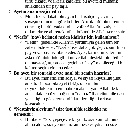
türlü çıkarcı ve ilkesiz karakter, bu ayetteki münafık
ahlakından bir pay taşır.
Ayetin ana mesajı nedir?
Münafık, sadakati olmayan bir fırsatçıdır; tavrını,
savaşın sonucuna göre belirler. Ancak mü’minler endişe
etmesin; bu dünyadaki nihai zafer Allah’ın izniyle
onlarındır ve ahiretteki nihai hükmü de Allah verecektir.
“Nasîb” (pay) kelimesi neden kâfirler için kullanılıyor?
“Fetih”, genellikle Allah’ın yardımıyla gelen tam bir
zaferi ifade eder. “Nasîb” ise, daha çok geçici, sınırlı bir
pay veya başarıyı ifade eder. Ayet, kâfirlerin zaferinin
asla mü’minlerinki gibi tam ve ilahi destekli bir “fetih”
olamayacağını, sadece geçici bir “pay” olabileceğini bu
kelime seçimiyle ima eder.
Bu ayet, bir sonraki ayete nasıl bir zemin hazırlar?
Bu ayet, münafıkların sosyal ve siyasi ikiyüzlülüğünü
anlattı. Bir sonraki ayet (142), onların bu
ikiyüzlülüklerinin en mahrem alana, yani Allah ile kul
arasındaki en özel bağ olan “namaz” ibadetine bile nasıl
yansıdığını göstererek, nifakın derinliğini ortaya
koyacaktır.
“Nestahviz aleykum” (size üstünlük sağladık) ne
demektir?
Bu ifade, “Sizi çepeçevre kuşattık, sizi kontrolümüz
altına aldık, sizi yenmemiz an meselesiydi ama size