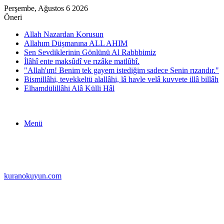
Perşembe, Ağustos 6 2026
Öneri
Allah Nazardan Korusun
Allahım Düşmanına ALL AHIM
Sen Sevdiklerinin Gönlünü Al Rabbbimiz
İlâhî ente maksûdî ve rızâke matlûbî.
"Allah'ım! Benim tek gayem istediğim sadece Senin rızandır."
Bismillâhi, tevekkeltü alallâhi, lâ havle velâ kuvvete illâ billâh
Elhamdülillâhi Alâ Külli Hâl
Menü
kuranokuyun.com