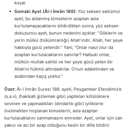
koyar.
Sonraki Ayet (Âl-i İmrân 189):
Yüz seksen sekizinci
ayet, bu aldanmış kimselerin azaptan asla
kurtulamayacaklarını bildirdikten sonra, yüz seksen
dokuzuncu ayet, bunun nedenini açıklar: “Göklerin ve
yerin mülkü (hükümranlığı) Allah’ındır. Allah, her şeye
hakkıyla gücü yetendir.” Yani, “Onlar nasıl olur da
azaptan kurtulacaklarını sanırlar? Halbuki onlar,
mülkün mutlak sahibi ve her şeye gücü yeten bir
Allah’ın hükmü altındadırlar. O’nun adaletinden ve
azabından kaçış yoktur.”
Özet:
Âl-i İmrân Suresi 188. ayeti, Peygamber Efendimiz’e
(s.a.v), (hakikati gizlemek gibi) yaptıkları kötülüklere
sevinen ve yapmadıkları (dindarlık gibi) iyiliklerle
övülmekten hoşlanan kimselerin, asla azaptan
kurtulacaklarını sanmamasını emreder. Ayet, onlar için can
yakıcı ve acı bir azap olduğunu kesin bir dille bildirir.