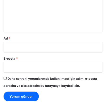
r
u
m
*
Ad
*
E-posta
*
Daha sonraki yorumlarımda kullanılması için adım, e-posta
adresim ve site adresim bu tarayıcıya kaydedilsin.