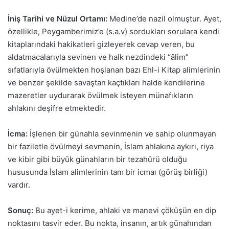
İniş Tarihi ve Nüzul Ortamı:
Medine’de nazil olmuştur. Ayet,
özellikle, Peygamberimiz’e (s.a.v) sordukları sorulara kendi
kitaplarındaki hakikatleri gizleyerek cevap veren, bu
aldatmacalarıyla sevinen ve halk nezdindeki “âlim”
sıfatlarıyla övülmekten hoşlanan bazı Ehl-i Kitap alimlerinin
ve benzer şekilde savaştan kaçtıkları halde kendilerine
mazeretler uydurarak övülmek isteyen münafıkların
ahlakını deşifre etmektedir.
İcma:
İşlenen bir günahla sevinmenin ve sahip olunmayan
bir faziletle övülmeyi sevmenin, İslam ahlakına aykırı, riya
ve kibir gibi büyük günahların bir tezahürü olduğu
hususunda İslam alimlerinin tam bir icmaı (görüş birliği)
vardır.
Sonuç:
Bu ayet-i kerime, ahlaki ve manevi çöküşün en dip
noktasını tasvir eder. Bu nokta, insanın, artık günahından