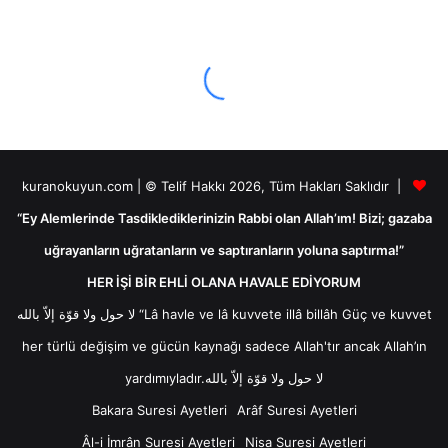
kuranokuyun.com | © Telif Hakkı 2026, Tüm Hakları Saklıdır |
“Ey Alemlerinde Tasdiklediklerinizin Rabbi olan Allah’ım! Bizi; gazaba
uğrayanların uğratanların ve saptıranların yoluna saptırma!”
HER İŞİ BİR EHLİ OLANA HAVALE EDİYORUM
لا حول ولا قوّة إلاّ بالله “Lâ havle ve lâ kuvvete illâ billâh Güç ve kuvvet
her türlü değişim ve gücün kaynağı sadece Allah'tır ancak Allah’ın
yardımıyladır.لا حول ولا قوّة إلاّ بالله
Bakara Suresi Ayetleri
Arâf Suresi Ayetleri
Âl-i İmrân Suresi Ayetleri
Nisa Suresi Ayetleri