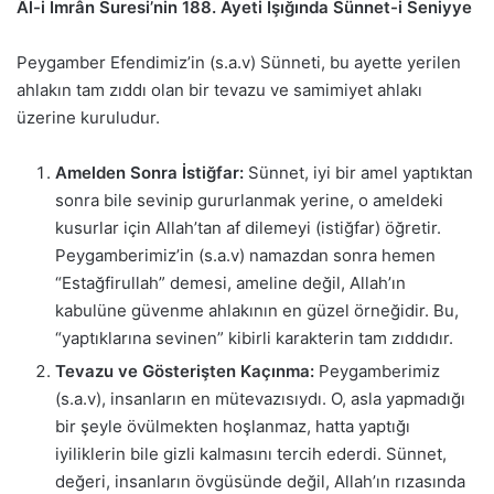
Âl-i İmrân Suresi’nin 188. Ayeti Işığında Sünnet-i Seniyye
Peygamber Efendimiz’in (s.a.v) Sünneti, bu ayette yerilen
ahlakın tam zıddı olan bir tevazu ve samimiyet ahlakı
üzerine kuruludur.
Amelden Sonra İstiğfar:
Sünnet, iyi bir amel yaptıktan
sonra bile sevinip gururlanmak yerine, o ameldeki
kusurlar için Allah’tan af dilemeyi (istiğfar) öğretir.
Peygamberimiz’in (s.a.v) namazdan sonra hemen
“Estağfirullah” demesi, ameline değil, Allah’ın
kabulüne güvenme ahlakının en güzel örneğidir. Bu,
“yaptıklarına sevinen” kibirli karakterin tam zıddıdır.
Tevazu ve Gösterişten Kaçınma:
Peygamberimiz
(s.a.v), insanların en mütevazısıydı. O, asla yapmadığı
bir şeyle övülmekten hoşlanmaz, hatta yaptığı
iyiliklerin bile gizli kalmasını tercih ederdi. Sünnet,
değeri, insanların övgüsünde değil, Allah’ın rızasında