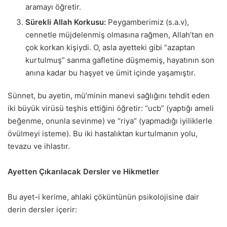
aramayı öğretir.
Sürekli Allah Korkusu:
Peygamberimiz (s.a.v),
cennetle müjdelenmiş olmasına rağmen, Allah’tan en
çok korkan kişiydi. O, asla ayetteki gibi “azaptan
kurtulmuş” sanma gafletine düşmemiş, hayatının son
anına kadar bu haşyet ve ümit içinde yaşamıştır.
Sünnet, bu ayetin, mü’minin manevi sağlığını tehdit eden
iki büyük virüsü teşhis ettiğini öğretir: “ucb” (yaptığı ameli
beğenme, onunla sevinme) ve “riya” (yapmadığı iyiliklerle
övülmeyi isteme). Bu iki hastalıktan kurtulmanın yolu,
tevazu ve ihlastır.
Ayetten Çıkarılacak Dersler ve Hikmetler
Bu ayet-i kerime, ahlaki çöküntünün psikolojisine dair
derin dersler içerir: