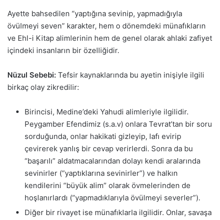
Ayette bahsedilen “yaptığına sevinip, yapmadığıyla
övülmeyi seven” karakter, hem o dönemdeki münafıkların
ve Ehl-i Kitap alimlerinin hem de genel olarak ahlaki zafiyet
içindeki insanların bir özelliğidir.
Nüzul Sebebi:
Tefsir kaynaklarında bu ayetin inişiyle ilgili
birkaç olay zikredilir:
Birincisi, Medine’deki Yahudi alimleriyle ilgilidir.
Peygamber Efendimiz (s.a.v) onlara Tevrat’tan bir soru
sorduğunda, onlar hakikati gizleyip, lafı evirip
çevirerek yanlış bir cevap verirlerdi. Sonra da bu
“başarılı” aldatmacalarından dolayı kendi aralarında
sevinirler (“yaptıklarına sevinirler”) ve halkın
kendilerini “büyük alim” olarak övmelerinden de
hoşlanırlardı (“yapmadıklarıyla övülmeyi severler”).
Diğer bir rivayet ise münafıklarla ilgilidir. Onlar, savaşa