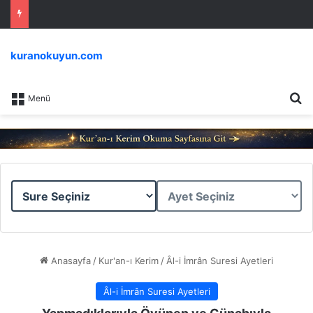
kuranokuyun.com
Ar
Menü
Sure
Ayet
Seçiniz
Seçiniz
Anasayfa
/
Kur'an-ı Kerim
/
Âl-i İmrân Suresi Ayetleri
Âl-i İmrân Suresi Ayetleri