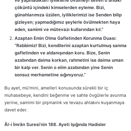
ve yapmadıkları iyiliklerle övülmeyi seven o ahlaki
çöküntü içindeki kimselerden eyleme. Bizi,
günahlarımıza üzülen, iyiliklerimizi ise Senden bilip
gizleyen; yapmadığımız şeylerle övülmekten haya
eden, samimi ve mütevazı kullarından kıl.”
Azaptan Emin Olma Gafletinden Korunma Duası:
“Rabbimiz! Bizi, kendilerini azaptan kurtulmuş sanma
gafletinden ve aldanışından koru. Bize, Senin
azabından daima korkan, rahmetini ise daima uman
bir kalp ver. Senin o elim azabından yine Senin
sonsuz merhametine sığınıyoruz.”
Bu ayet, mü’mini, amelleri konusunda sürekli bir iç
muhasebeye, kendini beğenme ve sahte övgülerle avunma
yerine, samimi bir pişmanlık ve tevazu ahlakını kuşanmaya
davet eder.
Âl-i İmrân Suresi’nin 188. Ayeti Işığında Hadisler