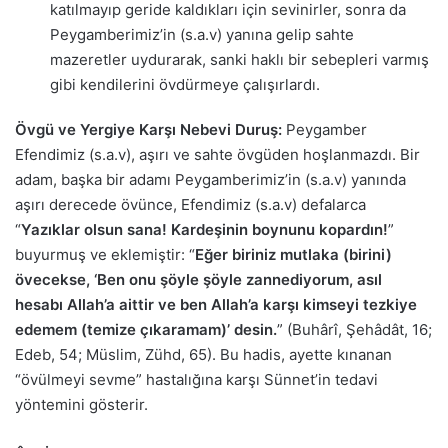
katılmayıp geride kaldıkları için sevinirler, sonra da
Peygamberimiz’in (s.a.v) yanına gelip sahte
mazeretler uydurarak, sanki haklı bir sebepleri varmış
gibi kendilerini övdürmeye çalışırlardı.
Övgü ve Yergiye Karşı Nebevi Duruş:
Peygamber
Efendimiz (s.a.v), aşırı ve sahte övgüden hoşlanmazdı. Bir
adam, başka bir adamı Peygamberimiz’in (s.a.v) yanında
aşırı derecede övünce, Efendimiz (s.a.v) defalarca
“
Yazıklar olsun sana! Kardeşinin boynunu kopardın!
”
buyurmuş ve eklemiştir: “
Eğer biriniz mutlaka (birini)
övecekse, ‘Ben onu şöyle şöyle zannediyorum, asıl
hesabı Allah’a aittir ve ben Allah’a karşı kimseyi tezkiye
edemem (temize çıkaramam)’ desin.
” (Buhârî, Şehâdât, 16;
Edeb, 54; Müslim, Zühd, 65). Bu hadis, ayette kınanan
“övülmeyi sevme” hastalığına karşı Sünnet’in tedavi
yöntemini gösterir.