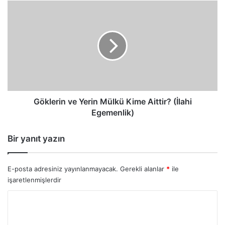
Göklerin
ve
Yerin
Mülkü
Kime
Aittir?
(İlahi
Egemenlik)
Göklerin ve Yerin Mülkü Kime Aittir? (İlahi
Egemenlik)
Bir yanıt yazın
E-posta adresiniz yayınlanmayacak.
Gerekli alanlar
*
ile
işaretlenmişlerdir
Y
o