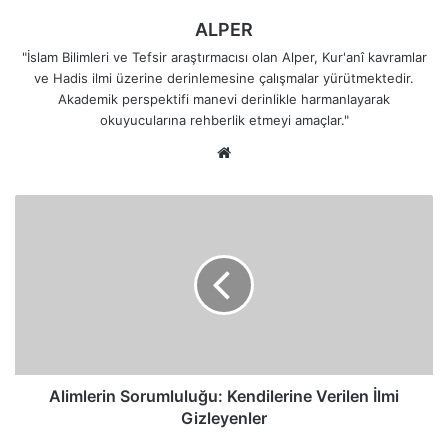
ALPER
"İslam Bilimleri ve Tefsir araştırmacısı olan Alper, Kur'anî kavramlar
ve Hadis ilmi üzerine derinlemesine çalışmalar yürütmektedir.
Akademik perspektifi manevi derinlikle harmanlayarak
okuyucularına rehberlik etmeyi amaçlar."
Web
sitesi
Alimlerin
Sorumluluğu:
Kendilerine
Verilen
İlmi
Gizleyenler
Alimlerin Sorumluluğu: Kendilerine Verilen İlmi
Gizleyenler