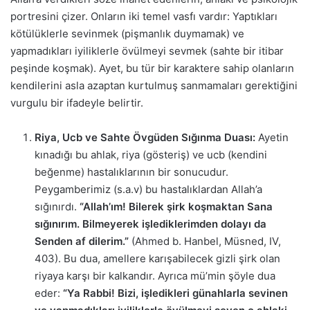
portresini çizer. Onların iki temel vasfı vardır: Yaptıkları
kötülüklerle sevinmek (pişmanlık duymamak) ve
yapmadıkları iyiliklerle övülmeyi sevmek (sahte bir itibar
peşinde koşmak). Ayet, bu tür bir karaktere sahip olanların
kendilerini asla azaptan kurtulmuş sanmamaları gerektiğini
vurgulu bir ifadeyle belirtir.
Riya, Ucb ve Sahte Övgüden Sığınma Duası:
Ayetin
kınadığı bu ahlak, riya (gösteriş) ve ucb (kendini
beğenme) hastalıklarının bir sonucudur.
Peygamberimiz (s.a.v) bu hastalıklardan Allah’a
sığınırdı.
“Allah’ım! Bilerek şirk koşmaktan Sana
sığınırım. Bilmeyerek işlediklerimden dolayı da
Senden af dilerim.”
(Ahmed b. Hanbel, Müsned, IV,
403). Bu dua, amellere karışabilecek gizli şirk olan
riyaya karşı bir kalkandır. Ayrıca mü’min şöyle dua
eder:
“Ya Rabbi! Bizi, işledikleri günahlarla sevinen