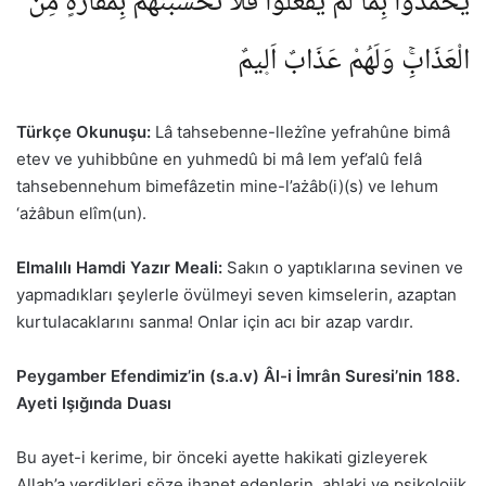
يُحْمَدُوا بِمَا لَمْ يَفْعَلُوا فَلَا تَحْسَبَنَّهُمْ بِمَفَازَةٍ مِنَ
الْعَذَابِۚ وَلَهُمْ عَذَابٌ اَل۪يمٌ
Türkçe Okunuşu:
Lâ tahsebenne-lleżîne yefrahûne bimâ
etev ve yuhibbûne en yuhmedû bi mâ lem yef’alû felâ
tahsebennehum bimefâzetin mine-l’ażâb(i)(s) ve lehum
‘ażâbun elîm(un).
Elmalılı Hamdi Yazır Meali:
Sakın o yaptıklarına sevinen ve
yapmadıkları şeylerle övülmeyi seven kimselerin, azaptan
kurtulacaklarını sanma! Onlar için acı bir azap vardır.
Peygamber Efendimiz’in (s.a.v) Âl-i İmrân Suresi’nin 188.
Ayeti Işığında Duası
Bu ayet-i kerime, bir önceki ayette hakikati gizleyerek
Allah’a verdikleri söze ihanet edenlerin, ahlaki ve psikolojik