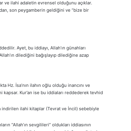
rar ve ilahi adaletin evrensel olduğunu açıklar.
dan, son peygamberin geldiğini ve “bize bir
dedilir. Ayet, bu iddiayı, Allah’ın günahları
lah’ın dilediğini bağışlayıp dilediğine azap
ıkta Hz. İsa’nın ilahın oğlu olduğu inancını ve
i kapsar. Kur’an ise bu iddiaları reddederek tevhid
 indirilen ilahi kitaplar (Tevrat ve İncil) sebebiyle
arın “Allah’ın sevgilileri” oldukları iddiasının