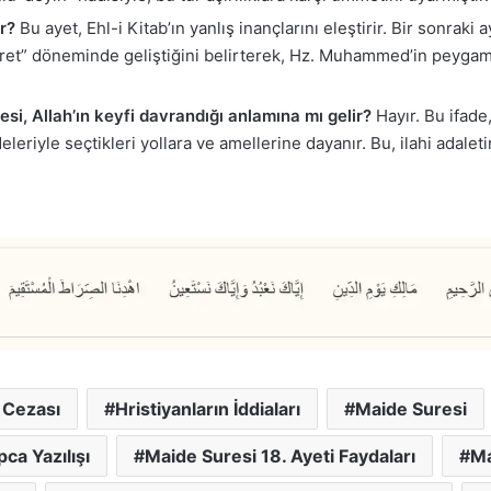
ar?
Bu ayet, Ehl-i Kitab’ın yanlış inançlarını eleştirir. Bir sonraki 
t” döneminde geliştiğini belirterek, Hz. Muhammed’in peygamber
desi, Allah’ın keyfi davrandığı anlamına mı gelir?
Hayır. Bu ifade,
eriyle seçtikleri yollara ve amellerine dayanır. Bu, ilahi adaletin
 Cezası
Hristiyanların İddiaları
Maide Suresi
ca Yazılışı
Maide Suresi 18. Ayeti Faydaları
Ma