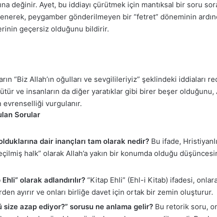
arına değinir. Ayet, bu iddiayı çürütmek için mantıksal bir soru so
seslenerek, peygamber gönderilmeyen bir “fetret” döneminin ardın
rinin geçersiz olduğunu bildirir.
n “Biz Allah’ın oğulları ve sevgilileriyiz” şeklindeki iddiaları red
r ve insanların da diğer yaratıklar gibi birer beşer olduğunu, Al
n evrenselliği vurgulanır.
ulan Sorular
 olduklarına dair inançları tam olarak nedir?
Bu ifade, Hristiyanl
seçilmiş halk” olarak Allah’a yakın bir konumda olduğu düşüncesin
Ehli” olarak adlandırılır?
“Kitap Ehli” (Ehl-i Kitab) ifadesi, onlara
erden ayırır ve onları birliğe davet için ortak bir zemin oluşturur.
ü size azap ediyor?” sorusu ne anlama gelir?
Bu retorik soru, onl