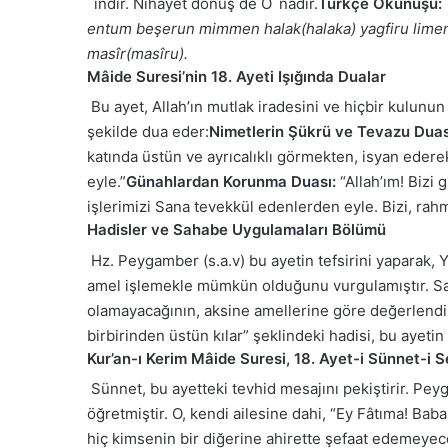
´ındır. Nihayet dönüş de O´nadır.
Türkçe Okunuşu:
entum beşerun mimmen halak(halaka) yagfiru limen 
masîr(masîru).
Mâide Suresi’nin 18. Ayeti Işığında Dualar
Bu ayet, Allah’ın mutlak iradesini ve hiçbir kulunu
şekilde dua eder:
Nimetlerin Şükrü ve Tevazu Duas
katında üstün ve ayrıcalıklı görmekten, isyan eder
eyle.”
Günahlardan Korunma Duası:
“Allah’ım! Bizi
işlerimizi Sana tevekkül edenlerden eyle. Bizi, rah
Hadisler ve Sahabe Uygulamaları Bölümü
Hz. Peygamber (s.a.v) bu ayetin tefsirini yaparak, Y
amel işlemekle mümkün olduğunu vurgulamıştır. Saha
olamayacağının, aksine amellerine göre değerlendir
birbirinden üstün kılar” şeklindeki hadisi, bu ayeti
Kur’an-ı Kerim Mâide Suresi, 18. Ayet-i Sünnet-i
Sünnet, bu ayetteki tevhid mesajını pekiştirir. Peyg
öğretmiştir. O, kendi ailesine dahi, “Ey Fâtıma! Bab
hiç kimsenin bir diğerine ahirette şefaat edemeyece