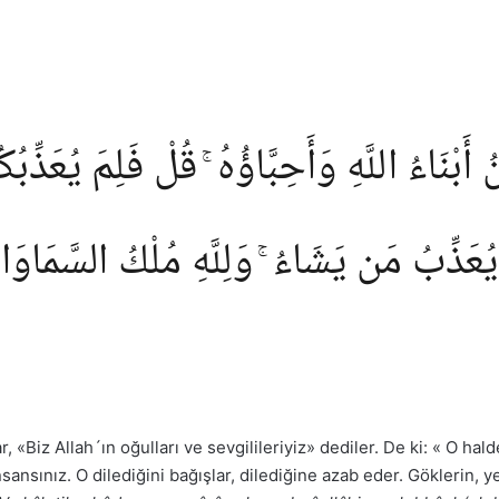
َبْنَاءُ اللَّهِ وَأَحِبَّاؤُهُ ۚ قُلْ فَلِمَ يُعَذِّب
وَيُعَذِّبُ مَن يَشَاءُ ۚ وَلِلَّهِ مُلْكُ السَّمَاو
r, «Biz Allah´ın oğulları ve sevgilileriyiz» dediler. De ki: « O hal
nsansınız. O dilediğini bağışlar, dilediğine azab eder. Göklerin, 