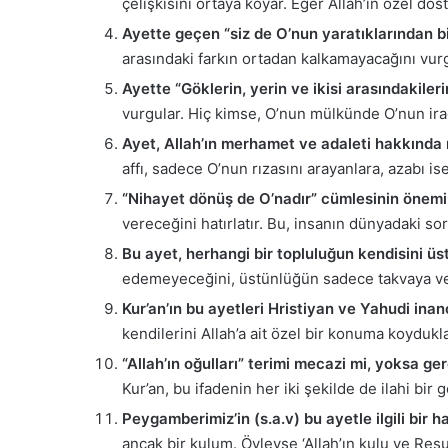
çelişkisini ortaya koyar. Eğer Allah’ın özel do
Ayette geçen “siz de O’nun yaratıklarından bi
arasındaki farkın ortadan kalkamayacağını vurgu
Ayette “Göklerin, yerin ve ikisi arasındakile
vurgular. Hiç kimse, O’nun mülkünde O’nun ira
Ayet, Allah’ın merhamet ve adaleti hakkında 
affı, sadece O’nun rızasını arayanlara, azabı is
“Nihayet dönüş de O’nadır” cümlesinin önemi
vereceğini hatırlatır. Bu, insanın dünyadaki sor
Bu ayet, herhangi bir topluluğun kendisini üst
edemeyeceğini, üstünlüğün sadece takvaya ve 
Kur’an’ın bu ayetleri Hristiyan ve Yahudi inan
kendilerini Allah’a ait özel bir konuma koydukla
“Allah’ın oğulları” terimi mecazi mi, yoksa ger
Kur’an, bu ifadenin her iki şekilde de ilahi bir
Peygamberimiz’in (s.a.v) bu ayetle ilgili bir h
ancak bir kulum. Öyleyse ‘Allah’ın kulu ve Resul