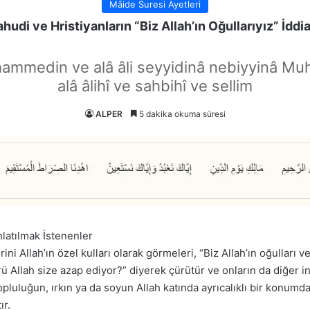
Mâide Suresi Ayetleri
ahudi ve Hristiyanların “Biz Allah’ın Oğullarıyız” İddia
hammedin ve alâ âli seyyidinâ nebiyyinâ Mu
alâ âlihî ve sahbihî ve sellim
ALPER
5 dakika okuma süresi
latılmak İstenenler
i Allah’ın özel kulları olarak görmeleri, “Biz Allah’ın oğulları ve 
rü Allah size azap ediyor?” diyerek çürütür ve onların da diğer i
r topluluğun, ırkın ya da soyun Allah katında ayrıcalıklı bir konu
ır.