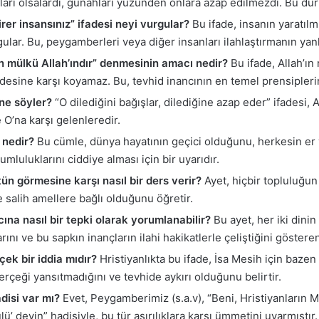
stları olsalardı, günahları yüzünden onlara azap edilmezdi. Bu dur
rer insansınız” ifadesi neyi vurgular?
Bu ifade, insanın yaratılmı
lar. Bu, peygamberleri veya diğer insanları ilahlaştırmanın yanlı
rin mülkü Allah’ındır” denmesinin amacı nedir?
Bu ifade, Allah’ın
desine karşı koyamaz. Bu, tevhid inancının en temel prensipleri
ne söyler?
“O dilediğini bağışlar, dilediğine azap eder” ifadesi, A
e O’na karşı gelenleredir.
 nedir?
Bu cümle, dünya hayatının geçici olduğunu, herkesin er
umluluklarını ciddiye alması için bir uyarıdır.
ün görmesine karşı nasıl bir ders verir?
Ayet, hiçbir topluluğun 
salih amellere bağlı olduğunu öğretir.
cına nasıl bir tepki olarak yorumlanabilir?
Bu ayet, her iki dini
rını ve bu sapkın inançların ilahi hakikatlerle çeliştiğini göster
çek bir iddia mıdır?
Hristiyanlıkta bu ifade, İsa Mesih için bazen
 gerçeği yansıtmadığını ve tevhide aykırı olduğunu belirtir.
adisi var mı?
Evet, Peygamberimiz (s.a.v), “Beni, Hristiyanların 
ü’ deyin” hadisiyle, bu tür aşırılıklara karşı ümmetini uyarmıştır.