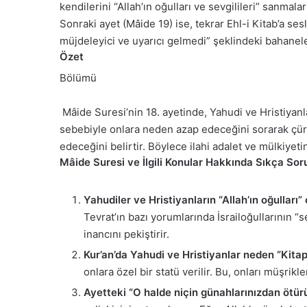
kendilerini “Allah’ın oğulları ve sevgilileri” sanmal
Sonraki ayet (Mâide 19) ise, tekrar Ehl-i Kitab’a 
müjdeleyici ve uyarıcı gelmedi” şeklindeki bahanele
Özet
Bölümü
Mâide Suresi’nin 18. ayetinde, Yahudi ve Hristiyanları
sebebiyle onlara neden azap edeceğini sorarak çürütü
edeceğini belirtir. Böylece ilahi adalet ve mülkiyeti
Mâide Suresi ve İlgili Konular Hakkında Sıkça Sor
Yahudiler ve Hristiyanların “Allah’ın oğulları”
Tevrat’ın bazı yorumlarında İsrailoğullarının “
inancını pekiştirir.
Kur’an’da Yahudi ve Hristiyanlar neden “Kitap 
onlara özel bir statü verilir. Bu, onları müşrikl
Ayetteki “O halde niçin günahlarınızdan ötür