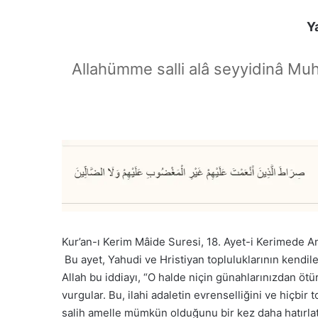
Y
Allahümme salli alâ seyyidinâ Mu
Kur’an-ı Kerim Mâide Suresi, 18. Ayet-i Kerimede An
Bu ayet, Yahudi ve Hristiyan topluluklarının kendilerin
Allah bu iddiayı, “O halde niçin günahlarınızdan ötü
vurgular. Bu, ilahi adaletin evrenselliğini ve hiçbi
salih amelle mümkün olduğunu bir kez daha hatırlat