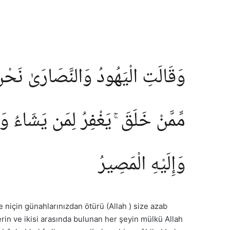
وَقَالَتِ الْيَهُودُ وَالنَّصَارَىٰ نَحْنُ أ
مِّمَّنْ خَلَقَ ۚ يَغْفِرُ لِمَن يَشَاءُ  ۖ
وَإِلَيْهِ الْمَصِيرُ
de niçin günahlarınızdan ötürü (Allah ) size azab
yerin ve ikisi arasında bulunan her şeyin mülkü Allah