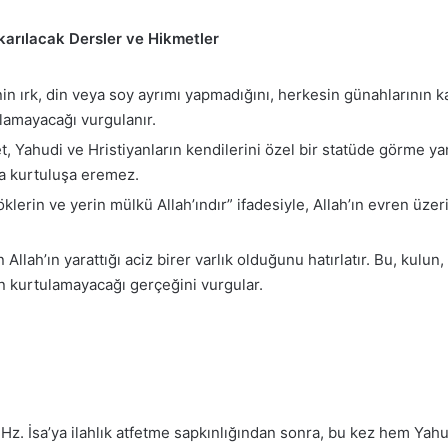
ıkarılacak Dersler ve Hikmetler
nin ırk, din veya soy ayrımı yapmadığını, herkesin günahlarının ka
lamayacağı vurgulanır.
, Yahudi ve Hristiyanların kendilerini özel bir statüde görme yan
la kurtuluşa eremez.
klerin ve yerin mülkü Allah’ındır” ifadesiyle, Allah’ın evren üzer
 Allah’ın yarattığı aciz birer varlık olduğunu hatırlatır. Bu, kulu
 kurtulamayacağı gerçeğini vurgular.
 Hz. İsa’ya ilahlık atfetme sapkınlığından sonra, bu kez hem Yahud