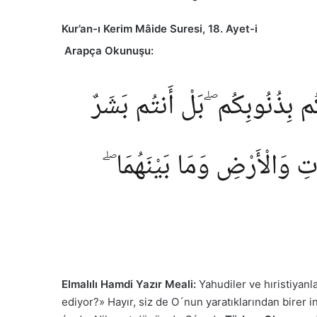
Kur’an-ı Kerim Mâide Suresi, 18. Ayet-i
Arapça Okunuşu:
ُكُم بِذُنُوبِكُم ۖ بَلْ أَنتُم بَشَرٌ
َاتِ وَالْأَرْضِ وَمَا بَيْنَهُمَا
Elmalılı Hamdi Yazır Meali:
Yahudiler ve hıristiyanla
ediyor?» Hayır, siz de O´nun yaratıklarından birer i