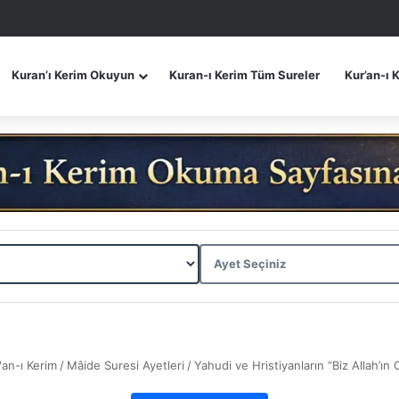
Kuran’ı Kerim Okuyun
Kuran-ı Kerim Tüm Sureler
Kur’an-ı 
'an-ı Kerim
/
Mâide Suresi Ayetleri
/
Yahudi ve Hristiyanların “Biz Allah’ın O