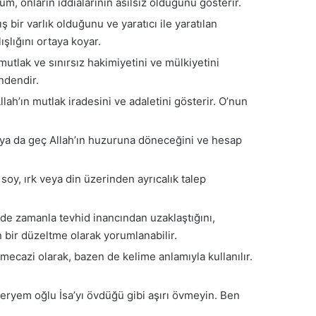
um, onların iddialarının asılsız olduğunu gösterir.
ş bir varlık olduğunu ve yaratıcı ile yaratılan
şlığını ortaya koyar.
 mutlak ve sınırsız hakimiyetini ve mülkiyetini
ndendir.
llah’ın mutlak iradesini ve adaletini gösterir. O’nun
 ya da geç Allah’ın huzuruna döneceğini ve hesap
soy, ırk veya din üzerinden ayrıcalık talep
n de zamanla tevhid inancından uzaklaştığını,
en bir düzeltme olarak yorumlanabilir.
 mecazi olarak, bazen de kelime anlamıyla kullanılır.
Meryem oğlu İsa’yı övdüğü gibi aşırı övmeyin. Ben