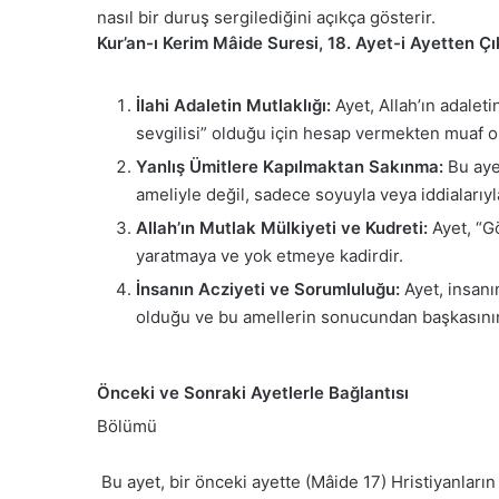
nasıl bir duruş sergilediğini açıkça gösterir.
Kur’an-ı Kerim Mâide Suresi, 18. Ayet-i Ayetten Ç
İlahi Adaletin Mutlaklığı:
Ayet, Allah’ın adaleti
sevgilisi” olduğu için hesap vermekten muaf o
Yanlış Ümitlere Kapılmaktan Sakınma:
Bu ayet
ameliyle değil, sadece soyuyla veya iddialarıy
Allah’ın Mutlak Mülkiyeti ve Kudreti:
Ayet, “Gö
yaratmaya ve yok etmeye kadirdir.
İnsanın Acziyeti ve Sorumluluğu:
Ayet, insanın
olduğu ve bu amellerin sonucundan başkasının
Önceki ve Sonraki Ayetlerle Bağlantısı
Bölümü
Bu ayet, bir önceki ayette (Mâide 17) Hristiyanların