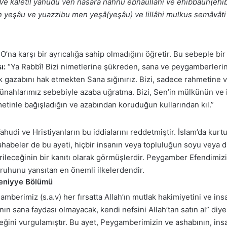
Ve kâletil yahûdu ven nasârâ nahnu ebnâullâhi ve ehıbbâuh(ehı
yeşâu ve yuazzibu men yeşâ(yeşâu) ve lillâhi mulkus semâvâti 
n O’na karşı bir ayrıcalığa sahip olmadığını öğretir. Bu sebeple 
ı:
“Ya Rabbî! Bizi nimetlerine şükreden, sana ve peygamberlerin
ek gazabını hak etmekten Sana sığınırız. Bizi, sadece rahmetine
 günahlarımız sebebiyle azaba uğratma. Bizi, Sen’in mülkünün ve
metinle bağışladığın ve azabından koruduğun kullarından kıl.”
ahudi ve Hristiyanların bu iddialarını reddetmiştir. İslam’da kurt
beler de bu ayeti, hiçbir insanın veya topluluğun soyu veya dini
ileceğinin bir kanıtı olarak görmüşlerdir. Peygamber Efendimizi
n ruhunu yansıtan en önemli ilkelerdendir.
 Seniyye Bölümü
amberimiz (s.a.v) her fırsatta Allah’ın mutlak hakimiyetini ve in
anın sana faydası olmayacak, kendi nefsini Allah’tan satın al” diy
ğini vurgulamıştır. Bu ayet, Peygamberimizin ve ashabının, insan