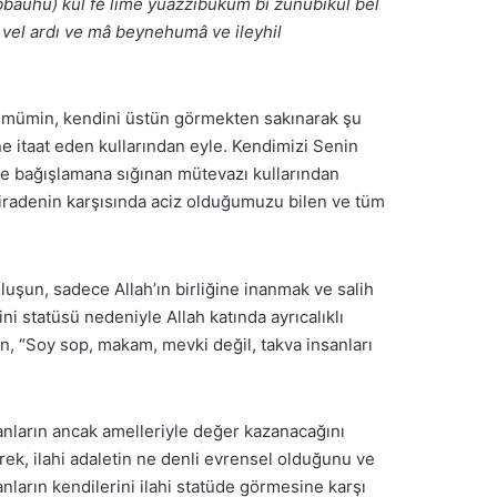
bbâuhu) kul fe lime yuazzibukum bi zunûbikul bel
vel ardı ve mâ beynehumâ ve ileyhil
bir mümin, kendini üstün görmekten sakınarak şu
e itaat eden kullarından eyle. Kendimizi Senin
 ve bağışlamana sığınan mütevazı kullarından
 iradenin karşısında aciz olduğumuzu bilen ve tüm
uluşun, sadece Allah’ın birliğine inanmak ve salih
 statüsü nedeniyle Allah katında ayrıcalıklı
n, “Soy sop, makam, mevki değil, takva insanları
sanların ancak amelleriyle değer kazanacağını
erek, ilahi adaletin ne denli evrensel olduğunu ve
ların kendilerini ilahi statüde görmesine karşı