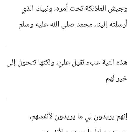
وجيش الملائكة تحت أمره، ونبيك الذي
أرسلته إلينا، محمد صلى الله عليه وسلم
.
هذه النية عبء ثقيل عليّ، ولكنها تتحول إلى
خير لهم
.
إنهم يريدون لي ما يريدون لأنفسهم،