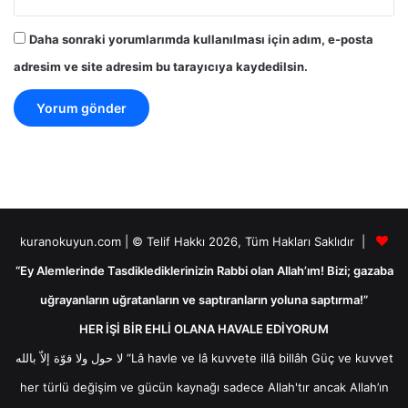
Daha sonraki yorumlarımda kullanılması için adım, e-posta
adresim ve site adresim bu tarayıcıya kaydedilsin.
kuranokuyun.com | © Telif Hakkı 2026, Tüm Hakları Saklıdır |
“Ey Alemlerinde Tasdiklediklerinizin Rabbi olan Allah’ım! Bizi; gazaba
uğrayanların uğratanların ve saptıranların yoluna saptırma!”
HER İŞİ BİR EHLİ OLANA HAVALE EDİYORUM
لا حول ولا قوّة إلاّ بالله “Lâ havle ve lâ kuvvete illâ billâh Güç ve kuvvet
her türlü değişim ve gücün kaynağı sadece Allah'tır ancak Allah’ın