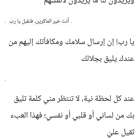
ويريدون لنا ما يريدون لأنفسهم
أنت خير الماكرين، فتقبل يا رب
.
.
يا رب! إن إرسال سلامك ومكافآتك إليهم من
عندك يليق بجلالك
.
عند كل لحظة نية، لا تنتظر مني كلمة تليق
بك من لساني أو قلبي أو نفسي؛ فهذا العبء
ثقيل عليّ