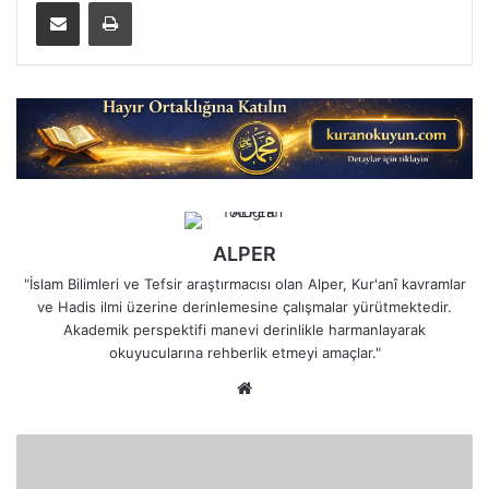
E-Posta ile paylaş
Yazdır
ALPER
"İslam Bilimleri ve Tefsir araştırmacısı olan Alper, Kur'anî kavramlar
ve Hadis ilmi üzerine derinlemesine çalışmalar yürütmektedir.
Akademik perspektifi manevi derinlikle harmanlayarak
okuyucularına rehberlik etmeyi amaçlar."
Web
sitesi
Hz
Cibril-