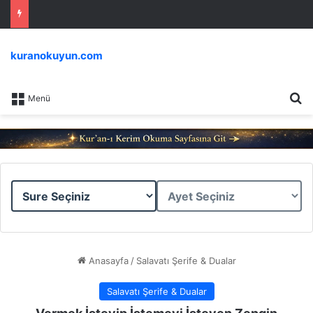
kuranokuyun.com
Ar
Menü
Sure
Ayet
Seçiniz
Seçiniz
Anasayfa
/
Salavatı Şerife & Dualar
Salavatı Şerife & Dualar