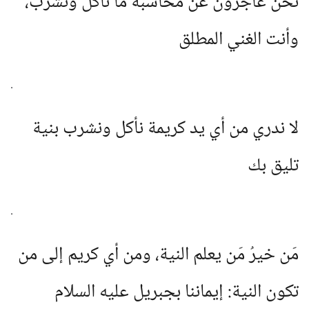
نحن عاجزون عن محاسبة ما نأكل ونشرب،
وأنت الغني المطلق
.
لا ندري من أي يد كريمة نأكل ونشرب بنية
تليق بك
.
مَن خيرُ مَن يعلم النية، ومن أي كريم إلى من
تكون النية: إيماننا بجبريل عليه السلام