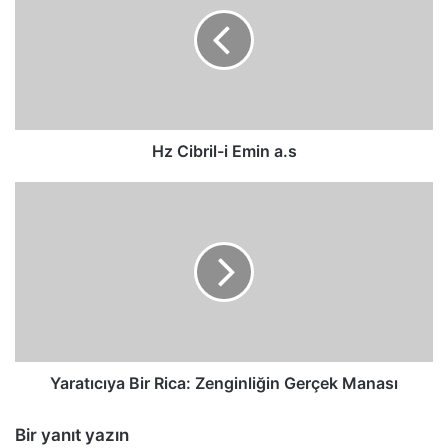
i
Emin
a.s
Hz Cibril-i Emin a.s
Yaratıcıya
Bir
Rica:
Zenginliğin
Gerçek
Manası
Yaratıcıya Bir Rica: Zenginliğin Gerçek Manası
Bir yanıt yazın