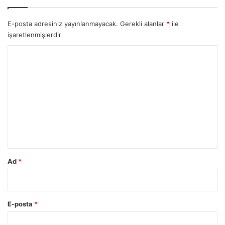
E-posta adresiniz yayınlanmayacak.
Gerekli alanlar
*
ile
işaretlenmişlerdir
Y
o
r
u
m
*
Ad
*
E-posta
*