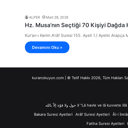
ALPER
Mart 28, 2026
Hz. Musa’nın Seçtiği 70 Kişiyi Dağda H
Devamını Oku »
kuranokuyun.com | © Telif Hakkı 2026, Tüm Hakları S
Bakara Suresi Ayetleri
Arâf Suresi Ayetleri
Âl-i İmrâ
Fatiha Suresi Ayetleri