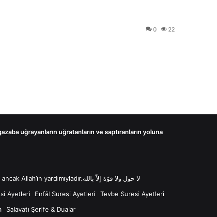
0
22
 gazaba uğrayanların uğratanların ve saptıranların yoluna
لا حول ولا قوّة إلاّ بالله “Lâ havle ve lâ kuvvete illâ billâh Güç ve kuvvet her türlü değişim ve gücün kaynağı sadece Allah'tır ancak Allah’ın yardımıyladır.لا حول ولا قوّة إلاّ بالله
i Ayetleri
Enfâl Suresi Ayetleri
Tevbe Suresi Ayetleri
m
Salavatı Şerife & Dualar