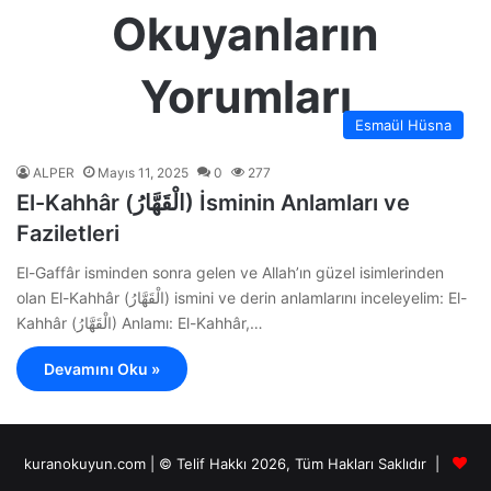
Okuyanların
Yorumları
Esmaül Hüsna
ALPER
Mayıs 11, 2025
0
277
El-Kahhâr (الْقَهَّارُ) İsminin Anlamları ve
Faziletleri
El-Gaffâr isminden sonra gelen ve Allah’ın güzel isimlerinden
olan El-Kahhâr (الْقَهَّارُ) ismini ve derin anlamlarını inceleyelim: El-
Kahhâr (الْقَهَّارُ) Anlamı: El-Kahhâr,…
Devamını Oku »
kuranokuyun.com | © Telif Hakkı 2026, Tüm Hakları Saklıdır |