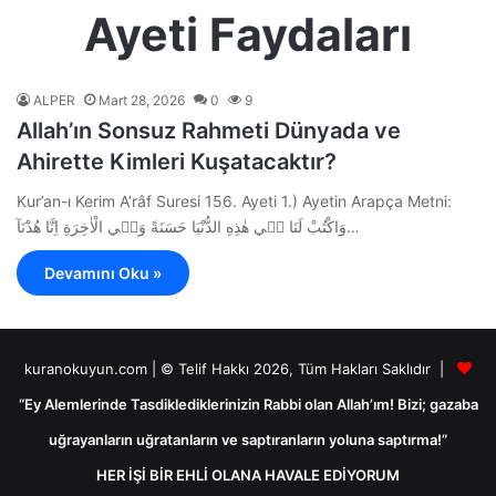
Ayeti Faydaları
ALPER
Mart 28, 2026
0
9
Allah’ın Sonsuz Rahmeti Dünyada ve
Ahirette Kimleri Kuşatacaktır?
Kur’an-ı Kerim A’râf Suresi 156. Ayeti 1.) Ayetin Arapça Metni:
وَاكْتُبْ لَنَا ف۪ي هٰذِهِ الدُّنْيَا حَسَنَةً وَف۪ي الْاٰخِرَةِ اِنَّا هُدْنَآ…
Devamını Oku »
kuranokuyun.com | © Telif Hakkı 2026, Tüm Hakları Saklıdır |
“Ey Alemlerinde Tasdiklediklerinizin Rabbi olan Allah’ım! Bizi; gazaba
uğrayanların uğratanların ve saptıranların yoluna saptırma!”
HER İŞİ BİR EHLİ OLANA HAVALE EDİYORUM