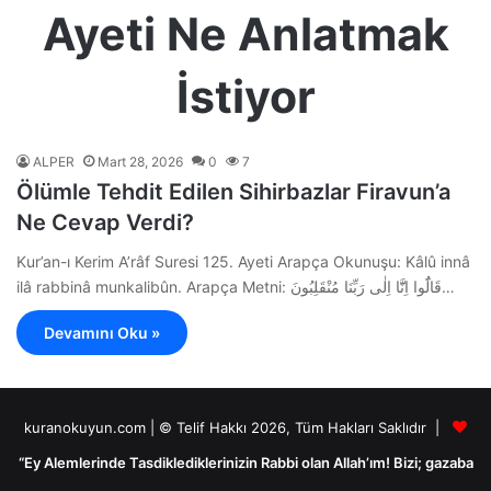
Ayeti Ne Anlatmak
İstiyor
ALPER
Mart 28, 2026
0
7
Ölümle Tehdit Edilen Sihirbazlar Firavun’a
Ne Cevap Verdi?
Kur’an-ı Kerim A’râf Suresi 125. Ayeti Arapça Okunuşu: Kâlû innâ
ilâ rabbinâ munkalibûn. Arapça Metni: قَالُٓوا اِنَّٓا اِلٰى رَبِّنَا مُنْقَلِبُونَ…
Devamını Oku »
kuranokuyun.com | © Telif Hakkı 2026, Tüm Hakları Saklıdır |
“Ey Alemlerinde Tasdiklediklerinizin Rabbi olan Allah’ım! Bizi; gazaba