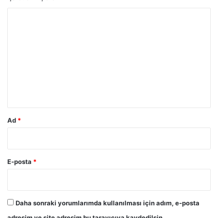
Y
o
r
u
m
*
Ad
*
E-posta
*
Daha sonraki yorumlarımda kullanılması için adım, e-posta
adresim ve site adresim bu tarayıcıya kaydedilsin.