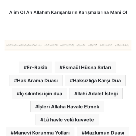
Alim Ol An Allahım Karışanların Karışmalarına Mani Ol
Er-Rakîb
Esmaül Hüsna Sırları
Hak Arama Duası
Haksızlığa Karşı Dua
İç sıkıntısı için dua
İlahi Adalet İsteği
İşleri Allaha Havale Etmek
Lâ havle velâ kuvvete
Manevi Korunma Yolları
Mazlumun Duası