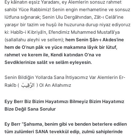
Ey kâinatın eşsiz Yaradanı, ey Âlemlerin sonsuz rahmet
sahibi Yüce Rabbimiz! Senin engin merhametine ve sonsuz
lütfuna sığınarak; Senin Ulu Dergâhından, Zât-ı Celâl’ine
yaraşır bir tazim ve huşû ile huzuruna durup niyaz ediyoruz
ki: Habîb-i Kibriyâ’n, Efendimiz Muhammed Mustafâ’ya
(sallallahu aleyhi ve sellem);
hem Senin Şân-ı Akdes’ine
hem de O’nun pâk ve yüce makamına lâyık bir lütuf,
rahmet ve kerem ile, Kendi katından O’na ve
Sevdiklerinize salât ve selâm eyleyesin.
Senin Bildiğin Yollarda Sana İhtiyacımız Var Alemlerin Er-
الرَّقِيبُ
Rakîb (
) Ol An Allahımız
Eyy Berr Biz Bizim Hayatımızı Bilmeyiz Bizim Hayatımız
Bize Değil Sana Sorulur
Ey Berr “Şahsıma, benim gibi ve benden beterlere edilen
tüm zulümleri SANA tevekkül edip, zulmü sahiplerinde