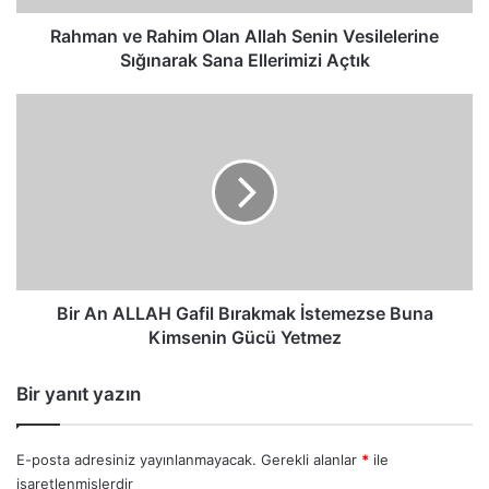
Sana
Ellerimizi
Rahman ve Rahim Olan Allah Senin Vesilelerine
Açtık
Sığınarak Sana Ellerimizi Açtık
Bir
An
ALLAH
Gafil
Bırakmak
İstemezse
Buna
Kimsenin
Gücü
Yetmez
Bir An ALLAH Gafil Bırakmak İstemezse Buna
Kimsenin Gücü Yetmez
Bir yanıt yazın
E-posta adresiniz yayınlanmayacak.
Gerekli alanlar
*
ile
işaretlenmişlerdir