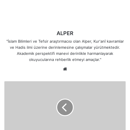
ALPER
"İslam Bilimleri ve Tefsir araştırmacısı olan Alper, Kur'anî kavramlar
ve Hadis ilmi üzerine derinlemesine çalışmalar yürütmektedir.
Akademik perspektifi manevi derinlikle harmanlayarak
okuyucularına rehberlik etmeyi amaçlar."
Web
sitesi
Rahman
ve
Rahim
Olan
Allah
Senin
Vesilelerine
Sığınarak