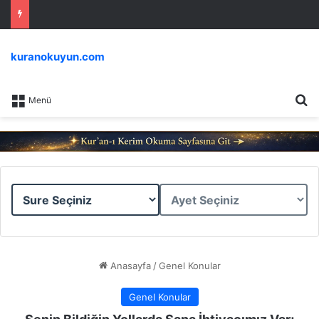
kuranokuyun.com
Ar
Menü
Sure
Ayet
Seçiniz
Seçiniz
Anasayfa
/
Genel Konular
Genel Konular