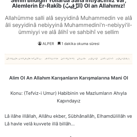
Senin Bildiğin Yollarda Sana İhtiyacımız Var;
Alemlerin Er-Rakîb (الرَّقِيبُ) Ol an Allahımız!
Allahümme salli alâ seyyidinâ Muhammedin ve alâ
âli seyyidinâ nebiyyinâ Muhammedini'n-nebiyyi'il-
ümmiyyi ve alâ âlihî ve sahbihî ve sellim
ALPER
1 dakika okuma süresi
Alim Ol An Allahım Karışanların Karışmalarına Mani Ol
Konu: (Tefviz-i Umur) Habibinin ve Mazlumların Ahıyla
Kapındayız
Lâ ilâhe illâllah, Allâhu ekber, Sübhânallâh, Elhamdülillâh ve
Lâ havle velâ kuvvete illâ billâh…