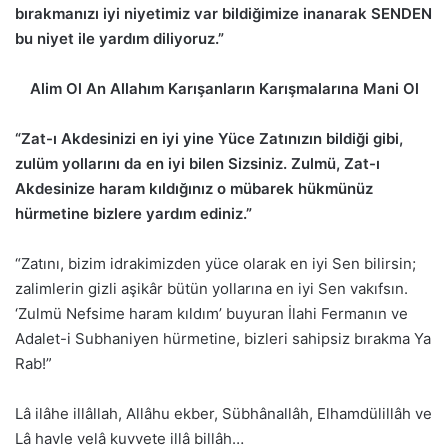
bırakmanızı iyi niyetimiz var bildiğimize inanarak SENDEN
bu niyet ile yardım diliyoruz.”
Alim Ol An Allahım Karışanların Karışmalarına Mani Ol
“Zat-ı Akdesinizi en iyi yine Yüce Zatınızın bildiği gibi,
zulüm yollarını da en iyi bilen Sizsiniz. Zulmü, Zat-ı
Akdesinize haram kıldığınız o mübarek hükmünüz
hürmetine bizlere yardım ediniz.”
“Zatını, bizim idrakimizden yüce olarak en iyi Sen bilirsin;
zalimlerin gizli aşikâr bütün yollarına en iyi Sen vakıfsın.
‘Zulmü Nefsime haram kıldım’ buyuran İlahi Fermanın ve
Adalet-i Subhaniyen hürmetine, bizleri sahipsiz bırakma Ya
Rab!”
Lâ ilâhe illâllah, Allâhu ekber, Sübhânallâh, Elhamdülillâh ve
Lâ havle velâ kuvvete illâ billâh…