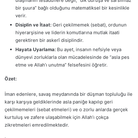
ulaşmanın tesadüflere değil, “dik duruşa ve sarsılmaz
bir şuura” bağlı olduğunu matematiksel bir kesinlikle
verir.
Disiplin ve İtaat:
Geri çekilmemek (sebat), ordunun
hiyerarşisine ve liderin komutlarına mutlak itaati
gerektiren bir askerî disiplindir.
Hayata Uyarlama:
Bu ayet, insanın nefsiyle veya
dünyevi zorluklarla olan mücadelesinde de “asla pes
etme ve Allah’ı unutma” felsefesini öğretir.
Özet:
İman edenlere, savaş meydanında bir düşman topluluğu ile
karşı karşıya geldiklerinde asla paniğe kapılıp geri
çekilmemeleri (sebat etmeleri) ve o zorlu anlarda gerçek
kurtuluş ve zafere ulaşabilmek için Allah’ı çokça
zikretmeleri emredilmektedir.