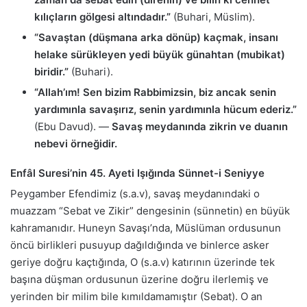
kılıçların gölgesi altındadır.”
(Buhari, Müslim).
“Savaştan (düşmana arka dönüp) kaçmak, insanı
helake sürükleyen yedi büyük günahtan (mubikat)
biridir.”
(Buhari).
“Allah’ım! Sen bizim Rabbimizsin, biz ancak senin
yardımınla savaşırız, senin yardımınla hücum ederiz.”
(Ebu Davud). —
Savaş meydanında zikrin ve duanın
nebevi örneğidir.
Enfâl Suresi’nin 45. Ayeti Işığında Sünnet-i Seniyye
Peygamber Efendimiz (s.a.v), savaş meydanındaki o
muazzam “Sebat ve Zikir” dengesinin (sünnetin) en büyük
kahramanıdır. Huneyn Savaşı’nda, Müslüman ordusunun
öncü birlikleri pusuyup dağıldığında ve binlerce asker
geriye doğru kaçtığında, O (s.a.v) katırının üzerinde tek
başına düşman ordusunun üzerine doğru ilerlemiş ve
yerinden bir milim bile kımıldamamıştır (Sebat). O an