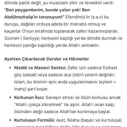
dilinde panik değil, şu muazzam zikir ve tevekkül vardı:
“Ben peygamberim, bunda yalan yok! Ben
Abdülmuttalip’in torunuyum!”
Efendimiz’in (s.a.v) bu
duruşu, dağılan orduya adeta bir mıknatıs olmuş ve
kaçanlar O’nun etrafında toplanarak zaferi kazanmışlardır.
Sünnet-i Seniyye; herkesin kaçtığı yerde dimdik durmak ve
herkesin paniğe kapıldığı yerde Allah’ı anmaktır.
Ayetten Çıkarılacak Dersler ve Hikmetler
Maddi ve Manevi Sentez:
Zafer için sadece fiziksel
güç (sebat) veya sadece dua (zikir) yeterli değildir;
İslam, bu ikisinin aynı anda uygulanmasını (eylem +
inanç) şart koşar.
Korkunun İlacı:
Savaşın stresi ve ölüm korkusu ancak
“Allah’ı çokça zikretmek” ile aşılır. Allah’ı anan kalp,
ölümden değil sadece Allah’tan korkmaya başlar.
Kurtuluşun Formülü:
Ayet, felaha (başarı ve kurtuluşa)