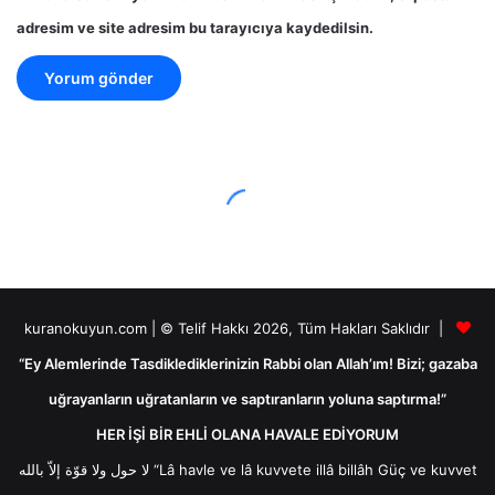
adresim ve site adresim bu tarayıcıya kaydedilsin.
kuranokuyun.com | © Telif Hakkı 2026, Tüm Hakları Saklıdır |
“Ey Alemlerinde Tasdiklediklerinizin Rabbi olan Allah’ım! Bizi; gazaba
uğrayanların uğratanların ve saptıranların yoluna saptırma!”
HER İŞİ BİR EHLİ OLANA HAVALE EDİYORUM
لا حول ولا قوّة إلاّ بالله “Lâ havle ve lâ kuvvete illâ billâh Güç ve kuvvet