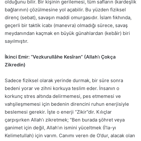
olduğunu bilir. Bir kişinin gerilemesi, tüm safların (kardeşlik
bağlarının) çözülmesine yol açabilir. Bu yüzden fiziksel
direnç (sebat), savaşın maddi omurgasıdır. İslam fıkhında,
geçerli bir taktik icabı (manevra) olmadığı sürece, savaş
meydanından kaçmak en büyük günahlardan (kebâir) biri
sayılmıştır.
İkinci Emir: “Vezkurullâhe Kesîran” (Allah’ı Çokça
Zikredin)
Sadece fiziksel olarak yerinde durmak, bir süre sonra
bedeni yorar ve zihni korkuya teslim eder. İnsanın o
korkunç stres altında delirmemesi, pes etmemesi ve
vahşileşmemesi için bedenin direncini ruhun enerjisiyle
beslemesi gerekir. İşte o enerji “Zikir”dir. Kılıçlar
çarpışırken Allah’ı zikretmek; “Ben burada şöhret veya
ganimet için değil, Allah’ın ismini yüceltmek (İ’la-yı
Kelimetullah) için varım. Canımı veren de O’dur, alacak olan