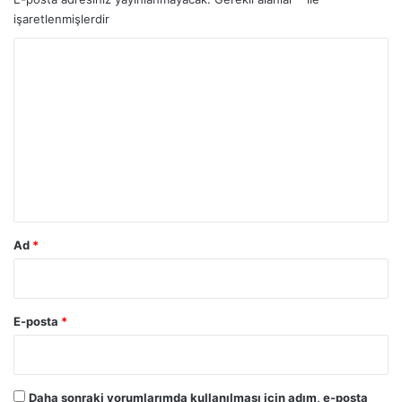
işaretlenmişlerdir
Y
o
r
u
m
*
Ad
*
E-posta
*
Daha sonraki yorumlarımda kullanılması için adım, e-posta