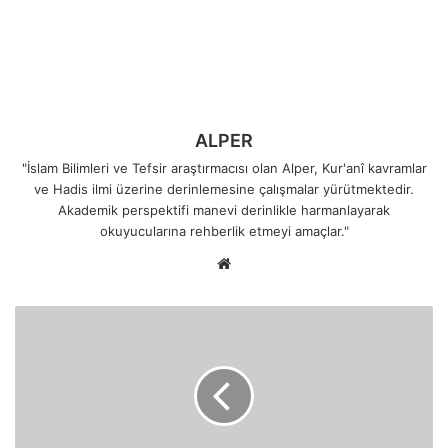
ALPER
"İslam Bilimleri ve Tefsir araştırmacısı olan Alper, Kur'anî kavramlar
ve Hadis ilmi üzerine derinlemesine çalışmalar yürütmektedir.
Akademik perspektifi manevi derinlikle harmanlayarak
okuyucularına rehberlik etmeyi amaçlar."
Web
sitesi
Bedir
Meydanında
Düşman
Askerleri
Müslümanların
Gözüne
Neden