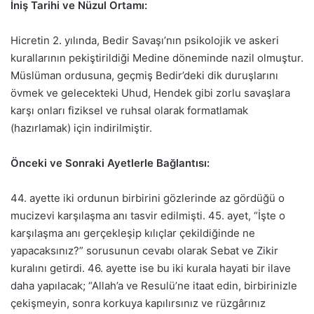
İniş Tarihi ve Nüzul Ortamı:
Hicretin 2. yılında, Bedir Savaşı’nın psikolojik ve askeri
kurallarının pekiştirildiği Medine döneminde nazil olmuştur.
Müslüman ordusuna, geçmiş Bedir’deki dik duruşlarını
övmek ve gelecekteki Uhud, Hendek gibi zorlu savaşlara
karşı onları fiziksel ve ruhsal olarak formatlamak
(hazırlamak) için indirilmiştir.
Önceki ve Sonraki Ayetlerle Bağlantısı:
44. ayette iki ordunun birbirini gözlerinde az gördüğü o
mucizevi karşılaşma anı tasvir edilmişti. 45. ayet, “İşte o
karşılaşma anı gerçekleşip kılıçlar çekildiğinde ne
yapacaksınız?” sorusunun cevabı olarak Sebat ve Zikir
kuralını getirdi. 46. ayette ise bu iki kurala hayati bir ilave
daha yapılacak; “Allah’a ve Resulü’ne itaat edin, birbirinizle
çekişmeyin, sonra korkuya kapılırsınız ve rüzgârınız