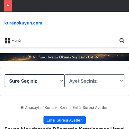
kuranokuyun.com
Ar
Menü
Sure
Ayet
Seçiniz
Seçiniz
Anasayfa
/
Kur'an-ı Kerim
/
Enfâl Suresi Ayetleri
Enfâl Suresi Ayetleri