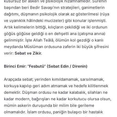
kusursuz bir askerî ve psikolojik nizamnamedir. Surenin
başından beri Bedir Savaşı’nın stratejileri, ganimetlerin
dağıtımı, düşmanın psikolojik olarak az gösterilmesi (rüya
ve uyanıklık hâlindeki mucizeler) gibi konular işlenmişti.
Artık kelimelerin bittiği, kılıçların çekildiği ve iki ordunun
göğüs göğüse geldiği o en dehşetli ana (çatışma anına)
gelinmiştir. İşte Allah Teâlâ, ölümün kol gezdiği o kanlı
meydanda Müslüman ordusuna zaferin iki büyük şifresini
verir:
Sebat ve Zikir.
Birinci Emir: “Fesbutû” (Sebat Edin / Direnin)
Arapçada sebat; yerinden kımıldamamak, sarsılmamak,
korkuya kapılıp geri adım atmamak ve hedefe kilitlenmek
demektir. Düşman ordusu ne kadar kalabalık, silahları ne
kadar modern, bağırışları ne kadar korkutucu olursa olsun,
mümin askerin duruşunda bir milim bile gerileme
olmamalıdır. İslam ordusu, paniğin bulaşıcı bir hastalık