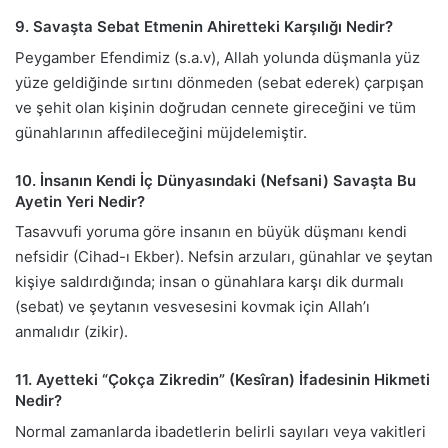
9. Savaşta Sebat Etmenin Ahiretteki Karşılığı Nedir?
Peygamber Efendimiz (s.a.v), Allah yolunda düşmanla yüz
yüze geldiğinde sırtını dönmeden (sebat ederek) çarpışan
ve şehit olan kişinin doğrudan cennete gireceğini ve tüm
günahlarının affedileceğini müjdelemiştir.
10. İnsanın Kendi İç Dünyasındaki (Nefsani) Savaşta Bu
Ayetin Yeri Nedir?
Tasavvufi yoruma göre insanın en büyük düşmanı kendi
nefsidir (Cihad-ı Ekber). Nefsin arzuları, günahlar ve şeytan
kişiye saldırdığında; insan o günahlara karşı dik durmalı
(sebat) ve şeytanın vesvesesini kovmak için Allah’ı
anmalıdır (zikir).
11. Ayetteki “Çokça Zikredin” (Kesîran) İfadesinin Hikmeti
Nedir?
Normal zamanlarda ibadetlerin belirli sayıları veya vakitleri