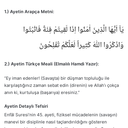
1.) Ayetin Arapça Metni:
يَآ اَيُّهَا الَّذ۪ينَ اٰمَنُٓوا اِذَا لَق۪يتُمْ فِئَةً فَاثْبُتُوا
وَاذْكُرُوا اللّٰهَ كَث۪يراً لَعَلَّكُمْ تُفْلِحُونَ
2.) Ayetin Türkçe Meali (Elmalılı Hamdi Yazır):
“Ey iman edenler! (Savaşta) bir düşman topluluğu ile
karşılaştığınız zaman sebat edin (direnin) ve Allah’ı çokça
anın ki, kurtuluşa (başarıya) eresiniz.”
Ayetin Detaylı Tefsiri
Enfâl Suresi’nin 45. ayeti, fiziksel mücadelenin (savaşın)
manevi bir disiplinle nasıl taçlandırıldığını gösteren