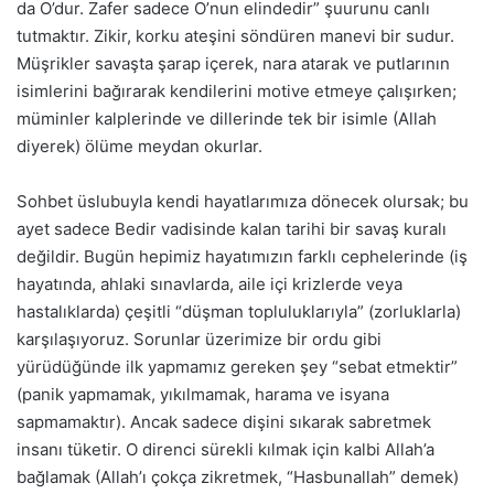
da O’dur. Zafer sadece O’nun elindedir” şuurunu canlı
tutmaktır. Zikir, korku ateşini söndüren manevi bir sudur.
Müşrikler savaşta şarap içerek, nara atarak ve putlarının
isimlerini bağırarak kendilerini motive etmeye çalışırken;
müminler kalplerinde ve dillerinde tek bir isimle (Allah
diyerek) ölüme meydan okurlar.
Sohbet üslubuyla kendi hayatlarımıza dönecek olursak; bu
ayet sadece Bedir vadisinde kalan tarihi bir savaş kuralı
değildir. Bugün hepimiz hayatımızın farklı cephelerinde (iş
hayatında, ahlaki sınavlarda, aile içi krizlerde veya
hastalıklarda) çeşitli “düşman topluluklarıyla” (zorluklarla)
karşılaşıyoruz. Sorunlar üzerimize bir ordu gibi
yürüdüğünde ilk yapmamız gereken şey “sebat etmektir”
(panik yapmamak, yıkılmamak, harama ve isyana
sapmamaktır). Ancak sadece dişini sıkarak sabretmek
insanı tüketir. O direnci sürekli kılmak için kalbi Allah’a
bağlamak (Allah’ı çokça zikretmek, “Hasbunallah” demek)