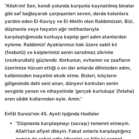
“Allah’ım! Sen, kendi yolunda kurşunla kaynatılmış binalar
gibi saf bağlayarak çarpışanları seven, darda kalanlara
yardım eden El-Kaviyy ve El-Metîn olan Rabbimizsin. Bizi,
düşmanla veya hayatın ağır imtihanlarıyla
karşılaştığımızda korkuya kapılıp geri adım atanlardan
eyleme. Rabbimiz! Ayaklarımızı hak üzere sabit kıl
(fesbutû) ve kalplerimizi senin sarsılmaz zikrinle
(vezkurullah) güçlendir. Korkunun, evhamın ve zaafların
üzerimize hücum ettiği o en dar anlarda dilimizden adını,
kalbimizden inayetini eksik etme. Bizleri, kılıçların
gölgesinde dahi seni anan, dünyevi korkuları senin
sevginle yenen ve nihayetinde ‘gerçek kurtuluşa’ (felaha)
eren sâdık kullarından eyle. Amin.”
Enfâl Suresi’nin 45. Ayeti Işığında Hadisler
“Düşmanla karşılaşmayı (savaşı) temenni etmeyin.
Allah’tan afiyet dileyin. Fakat onlarla karşılaştığınız
zaman da sebat edin (direnin) ve bilin ki cennet