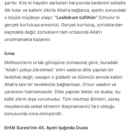
şarttır. Kim ki hayatın darbeleri karşısında bedenini sebatla
dik tutar ve kalbini zikirle Allah’a bağlarsa, ayetin sonundaki
o büyük müjdeye ulaşır:
“Leallekum tuflihûn”
(Umulur ki
gerçek kurtuluşa eresiniz). Gerçek kurtuluş, zorluklardan
kaçmakla değil; zorlukların tam ortasında Allah’ı
unutmamakla kazanılır.
İcma
Müfessirlerin ortak görüşüne (icmasına) göre, buradaki
“Allah’ı çokça zikretmek” emri sadece dille yapılan bir
tesbihat değil; savaşın o şiddetli ve ölümcül anında kalbin
Allah’a tam bir tevekkülle bağlanması, O’nun vaadini ve
yardımını hatırlamasıdır. Dille yapılan tekbir ve dualar, bu
kalbi zikrin dışa vurumudur. Tüm mezhep âlimleri, savaş
meydanında sebat etmenin (kaçmamanın) farz olduğu
konusunda icma etmişlerdir.
Enfâl Suresi’nin 45. Ayeti Işığında Duası