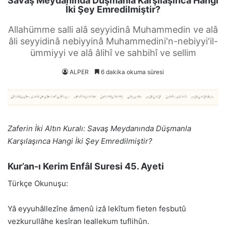
Savaş Meydanında Düşmanla Karşılaşınca Hangi
İki Şey Emredilmiştir?
Allahümme salli alâ seyyidinâ Muhammedin ve alâ
âli seyyidinâ nebiyyinâ Muhammedini'n-nebiyyi'il-
ümmiyyi ve alâ âlihî ve sahbihî ve sellim
ALPER
6 dakika okuma süresi
Zaferin İki Altın Kuralı: Savaş Meydanında Düşmanla
Karşılaşınca Hangi İki Şey Emredilmiştir?
Kur’an-ı Kerim Enfâl Suresi 45. Ayeti
Türkçe Okunuşu:
Yâ eyyuhâllezîne âmenû izâ lekîtum fieten fesbutû
vezkurullâhe kesîran leallekum tuflihûn.