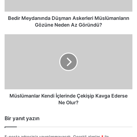
Az
Göründü?
Bedir Meydanında Düşman Askerleri Müslümanların
Gözüne Neden Az Göründü?
Müslümanlar
Kendi
İçlerinde
Çekişip
Kavga
Ederse
Ne
Olur?
Müslümanlar Kendi İçlerinde Çekişip Kavga Ederse
Ne Olur?
Bir yanıt yazın
E-posta adresiniz yayınlanmayacak.
Gerekli alanlar
*
ile