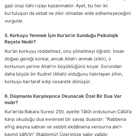
gazi olup ilahi rızayı kazanmaktır. Ayet, bu her iki
kurtuluşun da sebat ve zikir olmadan elde edilemeyeceğini
vurgular.
5. Korkuyu Yenmek İçin Kur’an’ın Sunduğu Psikolojik
Reçete Nedir?
Kur’an korkuyu reddetmez, onu yönetmeyi öğretir. İnsan
doğası gereği korkar, ancak Allah’ı anmak (zikir), o
korkunun yerine Allah’ın büyüklüğünü koyar. Sorundan
daha büyük bir Kudret (Allah) olduğunu hatırlayan zihin,
korkuyu bertaraf edip cesarete dönüşür.
6. Düşmanla Karşılaşınca Okunacak Özel Bir Dua Var
mıdır?
Kur’an’da Bakara Suresi 250. ayette Tâlût ordusunun Câlût’a
karşı okuduğu dua evrensel bir savaş duasıdır: “Rabbena
efrig aleyna sabran ve sebbit ekdâmena vensurna ale’l-
kavmil kâfirîn” (Rabbimiz! Üzerimize sabır yağdır,