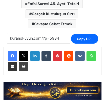
Enfal Suresi 45. Ayeti Tefsiri
Gerçek Kurtuluşun Sırrı
Savaşta Sebat Etmek
Copy URL
LinkedIn
Tumblr
Pinterest
Reddit
VKontakte
Whats
E-Posta ile paylaş
Yazdır