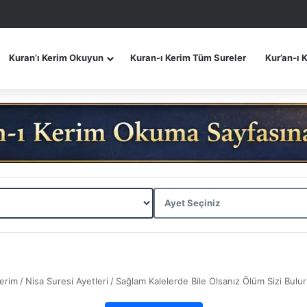
Kuran’ı Kerim Okuyun
Kuran-ı Kerim Tüm Sureler
Kur’an-ı 
Kerim
/
Nisa Suresi Ayetleri
/
Sağlam Kalelerde Bile Olsanız Ölüm Sizi Bulu