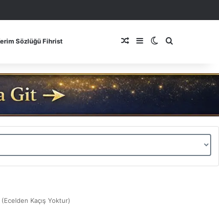
Rastgele Makale
Kenar Bölmesi
Dış görünümü de
Arama yap ..
Kerim Sözlüğü Fihrist
r (Ecelden Kaçış Yoktur)