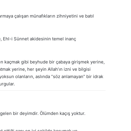
maya çalışan münafıkların zihniyetini ve batıl
), Ehl-i Sünnet akidesinin temel inanç
den kaçmak gibi beyhude bir çabaya girişmek yerine,
mak yerine, her şeyin Allah’ın izni ve bilgisi
 yoksun olanların, aslında “söz anlamayan” bir idrak
urgular.
gelen bir deyimdir. Ölümden kaçış yoktur.
t ettiği canı en iyi şekilde korumak ve