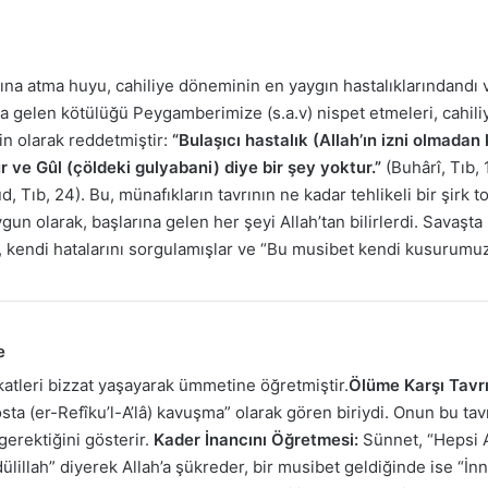
na atma huyu, cahiliye döneminin en yaygın hastalıklarındandı v
na gelen kötülüğü Peygamberimize (s.a.v) nispet etmeleri, cahil
in olarak reddetmiştir:
“Bulaşıcı hastalık (Allah’ın izni olmada
 ve Gûl (çöldeki gulyabani) diye bir şey yoktur.”
(Buhârî, Tıb, 
Tıb, 24). Bu, münafıkların tavrının ne kadar tehlikeli bir şirk to
n olarak, başlarına gelen her şeyi Allah’tan bilirlerdi. Savaşta 
kendi hatalarını sorgulamışlar ve “Bu musibet kendi kusurumuzd
e
katleri bizzat yaşayarak ümmetine öğretmiştir.
Ölüme Karşı Tavrı
a (er-Refîku’l-A’lâ) kavuşma” olarak gören biriydi. Onun bu tavr
gerektiğini gösterir.
Kader İnancını Öğretmesi:
Sünnet, “Hepsi Al
illah” diyerek Allah’a şükreder, bir musibet geldiğinde ise “İnnâ l