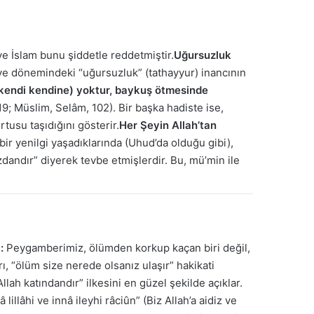
e İslam bunu şiddetle reddetmiştir.
Uğursuzluk
iye dönemindeki “uğursuzluk” (tathayyur) inancının
n kendi kendine) yoktur, baykuş ötmesinde
19; Müslim, Selâm, 102). Bir başka hadiste ise,
rtusu taşıdığını gösterir.
Her Şeyin Allah’tan
bir yenilgi yaşadıklarında (Uhud’da olduğu gibi),
andır” diyerek tevbe etmişlerdir. Bu, mü’min ile
:
Peygamberimiz, ölümden korkup kaçan biri değil,
ı, “ölüm size nerede olsanız ulaşır” hakikati
lah katındandır” ilkesini en güzel şekilde açıklar.
illâhi ve innâ ileyhi râciûn” (Biz Allah’a aidiz ve