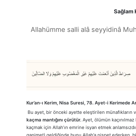
Sağlam K
Allahümme salli alâ seyyidinâ Mu
Kur’an-ı Kerim, Nisa Suresi, 78. Ayet-i Kerimede A
Bu ayet, bir önceki ayette eleştirilen münafıkların v
kaçma mantığını çürütür.
Ayet, ölümün kaçınılmaz b
kaçmak için Allah’ın emrine isyan etmek anlamsızdı
ganimet) geldiğinde bunu Allah’a nispet ederken, b