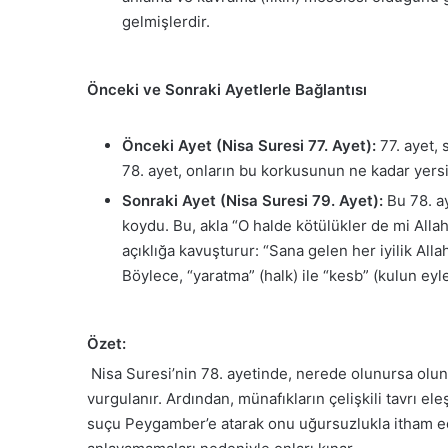
gelmişlerdir.
Önceki ve Sonraki Ayetlerle Bağlantısı
Önceki Ayet (Nisa Suresi 77. Ayet):
77. ayet, 
78. ayet, onların bu korkusunun ne kadar yersi
Sonraki Ayet (Nisa Suresi 79. Ayet):
Bu 78. ay
koydu. Bu, akla “O halde kötülükler de mi Allah
açıklığa kavuşturur: “Sana gelen her iyilik All
Böylece, “yaratma” (halk) ile “kesb” (kulun ey
Özet:
Nisa Suresi’nin 78. ayetinde, nerede olunursa oluns
vurgulanır. Ardından, münafıkların çelişkili tavrı eleş
suçu Peygamber’e atarak onu uğursuzlukla itham ederl