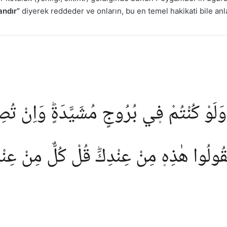
andır”
diyerek reddeder ve onların, bu en temel hakikati bile an
 وَلَوْ كُنْتُمْ ف۪ي بُرُوجٍ مُشَيَّدَةٍؕ وَاِنْ تُ
َقُولُوا هٰذِه۪ مِنْ عِنْدِكَؕ قُلْ كُلٌّ مِنْ عِنْدِ ا