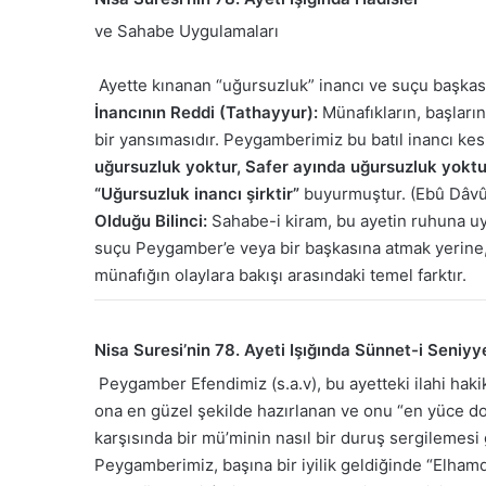
ve Sahabe Uygulamaları
Ayette kınanan “uğursuzluk” inancı ve suçu başkası
İnancının Reddi (Tathayyur):
Münafıkların, başları
bir yansımasıdır. Peygamberimiz bu batıl inancı kes
uğursuzluk yoktur, Safer ayında uğursuzluk yoktur
“Uğursuzluk inancı şirktir”
buyurmuştur. (Ebû Dâvûd, 
Olduğu Bilinci:
Sahabe-i kiram, bu ayetin ruhuna uygu
suçu Peygamber’e veya bir başkasına atmak yerine, 
münafığın olaylara bakışı arasındaki temel farktır.
Nisa Suresi’nin 78. Ayeti Işığında Sünnet-i Seniyy
Peygamber Efendimiz (s.a.v), bu ayetteki ilahi haki
ona en güzel şekilde hazırlanan ve onu “en yüce dost
karşısında bir mü’minin nasıl bir duruş sergilemesi 
Peygamberimiz, başına bir iyilik geldiğinde “Elhamdül