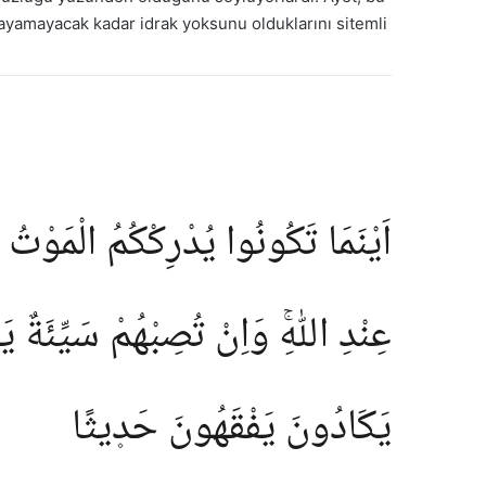
layamayacak kadar idrak yoksunu olduklarını sitemli
اَيْنَمَا تَكُونُوا يُدْرِكْكُمُ الْمَوْتُ
عِنْدِ اللّٰهِۚ وَاِنْ تُصِبْهُمْ سَيِّئَةٌ ي
يَكَادُونَ يَفْقَهُونَ حَد۪يثًا