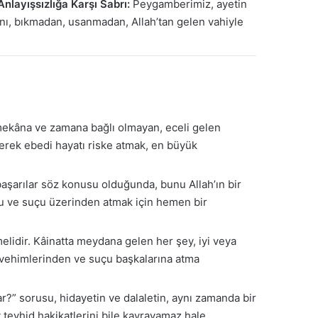
Anlayışsızlığa Karşı Sabrı:
Peygamberimiz, ayetin
ını, bıkmadan, usanmadan, Allah’tan gelen vahiyle
mekâna ve zamana bağlı olmayan, eceli gelen
derek ebedi hayatı riske atmak, en büyük
e başarılar söz konusu olduğunda, bunu Allah’ın bir
ğu ve suçu üzerinden atmak için hemen bir
melidir. Kâinatta meydana gelen her şey, iyi veya
luk vehimlerinden ve suçu başkalarına atma
?” sorusu, hidayetin ve dalaletin, aynı zamanda bir
 tevhid hakikatlerini bile kavrayamaz hale