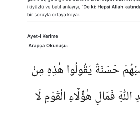
ikiyüzlü ve batıl anlayışı,
“De ki: Hepsi Allah katınd
bir soruyla ortaya koyar.
Ayet-i Kerime
Arapça Okunuşu:
صِبْهُمْ حَسَنَةٌ يَقُولُوا هٰذِه۪ مِنْ
للّٰهِؕ فَمَالِ هٰؤُ۬لَٓاءِ الْقَوْمِ لَا