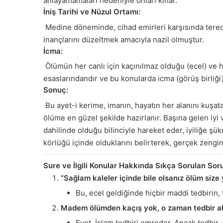
anlayamamaları nedeniyle onları kınar.
İniş Tarihi ve Nüzul Ortamı:
Medine döneminde, cihad emirleri karşısında tereddü
inançlarını düzeltmek amacıyla nazil olmuştur.
İcma:
Ölümün her canlı için kaçınılmaz olduğu (ecel) ve ha
esaslarındandır ve bu konularda icma (görüş birliği)
Sonuç:
Bu ayet-i kerime, imanın, hayatın her alanını kuşat
ölüme en güzel şekilde hazırlanır. Başına gelen iyi v
dahilinde olduğu bilinciyle hareket eder, iyiliğe şü
körlüğü içinde olduklarını belirterek, gerçek zengin
Sure ve İlgili Konular Hakkında Sıkça Sorulan Sor
“Sağlam kaleler içinde bile olsanız ölüm size 
Bu, ecel geldiğinde hiçbir maddi tedbirin
Madem ölümden kaçış yok, o zaman tedbir al
Evet, İslam tedbiri emreder. Ancak tedbir, 