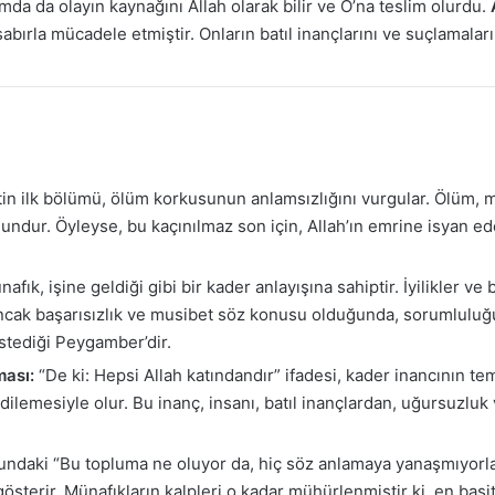
da da olayın kaynağını Allah olarak bilir ve O’na teslim olurdu.
bırla mücadele etmiştir. Onların batıl inançlarını ve suçlamalar
in ilk bölümü, ölüm korkusunun anlamsızlığını vurgular. Ölüm, 
nundur. Öyleyse, bu kaçınılmaz son için, Allah’ın emrine isyan e
afık, işine geldiği gibi bir kader anlayışına sahiptir. İyilikler v
 Ancak başarısızlık ve musibet söz konusu olduğunda, sorumlulu
istediği Peygamber’dir.
ması:
“De ki: Hepsi Allah katındandır” ifadesi, kader inancının te
ve dilemesiyle olur. Bu inanç, insanı, batıl inançlardan, uğursuz
ndaki “Bu topluma ne oluyor da, hiç söz anlamaya yanaşmıyorlar
sterir. Münafıkların kalpleri o kadar mühürlenmiştir ki, en basit