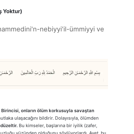
ş Yoktur)
hammedini'n-nebiyyi'il-ümmiyyi ve
.
Birincisi, onların ölüm korkusuyla savaştan
tlaka ulaşacağını bildirir. Dolayısıyla, ölümden
düzeltir.
Bu kimseler, başlarına bir iyilik (zafer,
rsuzluğu yüzünden olduğunu söylüyorlardı. Ayet, bu