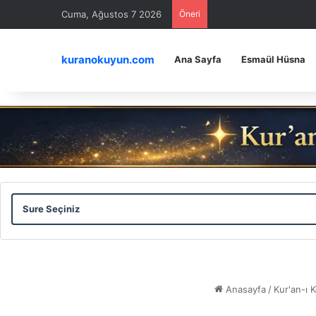
Cuma, Ağustos 7 2026
Öneri
kuranokuyun.com
Ana Sayfa
Esmaül Hüsna
Sure
Ayet
Seçiniz
Seçiniz
Anasayfa
/
Kur'an-ı 