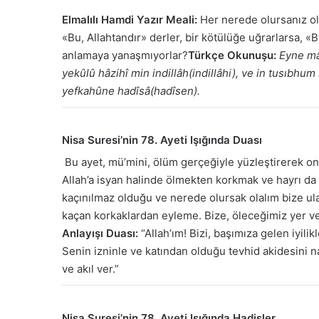
Elmalılı Hamdi Yazır Meali:
Her nerede olursanız olu
«Bu, Allahtandır» derler, bir kötülüğe uğrarlarsa, 
anlamaya yanaşmıyorlar?
Türkçe Okunuşu:
Eyne mâ
yekûlû hâzihî min indillâh(indillâhi), ve in tusıbhum
yefkahûne hadîsâ(hadîsen).
Nisa Suresi’nin 78. Ayeti Işığında Duası
Bu ayet, mü’mini, ölüm gerçeğiyle yüzleştirerek onu
Allah’a isyan halinde ölmekten korkmak ve hayrı da ş
kaçınılmaz olduğu ve nerede olursak olalım bize ul
kaçan korkaklardan eyleme. Bize, öleceğimiz yer ve
Anlayışı Duası:
“Allah’ım! Bizi, başımıza gelen iyili
Senin izninle ve katından olduğu tevhid akidesini na
ve akıl ver.”
Nisa Suresi’nin 78. Ayeti Işığında Hadisler