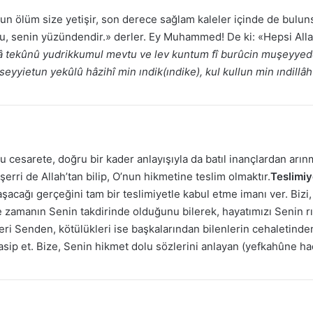
n ölüm size yetişir, son derece sağlam kaleler içinde de bulunsan
«Bu, senin yüzündendir.» derler. Ey Muhammed! De ki: «Hepsi Alla
 tekûnû yudrikkumul mevtu ve lev kuntum fî burûcin muşeyyed
 seyyietun yekûlû hâzihî min ındik(ındike), kul kullun min ındillâh
 cesarete, doğru bir kader anlayışıyla da batıl inançlardan arı
erri de Allah’tan bilip, O’nun hikmetine teslim olmaktır.
Teslimiy
aşacağı gerçeğini tam bir teslimiyetle kabul etme imanı ver. B
 zamanın Senin takdirinde olduğunu bilerek, hayatımızı Senin rı
kleri Senden, kötülükleri ise başkalarından bilenlerin cehaletinde
sip et. Bize, Senin hikmet dolu sözlerini anlayan (yefkahûne had