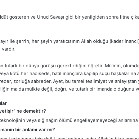
t gösteren ve Uhud Savaşı gibi bir yenilgiden sonra fitne çıkar
yır ile şerrin, her şeyin yaratıcısının Allah olduğu (kader inancı
 vardır.
an tutarlı bir dünya görüşü gerektirdiğini öğretir. Mü’min, ölüm
eya kötü her hadisede, batıl inançlara kapılıp suçu başkalarına at
kreder, zorluğa sabreder. Ayet, bu temel teslimiyet ve anlayıştan
liğin malda mülkte değil, doğru ve tutarlı bir imanda olduğunu v
ular
yetişir” ne demektir?
, teknolojinin veya sığınağın ölümü engelleyemeyeceği anlamına 
manın bir anlamı var mı?
eceli ertelemek için değil, ecel gelene kadar Allah’ın bize emane