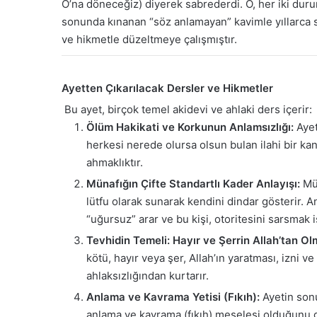
O’na döneceğiz) diyerek sabrederdi. O, her iki durum
sonunda kınanan “söz anlamayan” kavimle yıllarca sa
ve hikmetle düzeltmeye çalışmıştır.
Ayetten Çıkarılacak Dersler ve Hikmetler
Bu ayet, birçok temel akidevi ve ahlaki ders içerir:
Ölüm Hakikati ve Korkunun Anlamsızlığı:
Ayet
herkesi nerede olursa olsun bulan ilahi bir ka
ahmaklıktır.
Münafığın Çifte Standartlı Kader Anlayışı:
Mün
lütfu olarak sunarak kendini dindar gösterir.
“uğursuz” arar ve bu kişi, otoritesini sarsmak 
Tevhidin Temeli: Hayır ve Şerrin Allah’tan Ol
kötü, hayır veya şer, Allah’ın yaratması, izni 
ahlaksızlığından kurtarır.
Anlama ve Kavrama Yetisi (Fıkıh):
Ayetin sonu
anlama ve kavrama (fıkıh) meselesi olduğunu gö