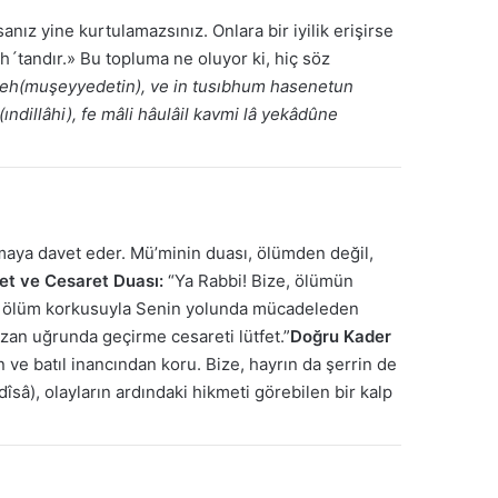
ız yine kurtulamazsınız. Onlara bir iyilik erişirse
h´tandır.» Bu topluma ne oluyor ki, hiç söz
eh(muşeyyedetin), ve in tusıbhum hasenetun
(ındillâhi), fe mâli hâulâil kavmi lâ yekâdûne
nmaya davet eder. Mü’minin duası, ölümden değil,
et ve Cesaret Duası:
“Ya Rabbi! Bize, ölümün
izi, ölüm korkusuyla Senin yolunda mücadeleden
zan uğrunda geçirme cesareti lütfet.”
Doğru Kader
n ve batıl inancından koru. Bize, hayrın da şerrin de
îsâ), olayların ardındaki hikmeti görebilen bir kalp