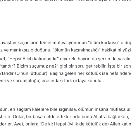
savaştan kaçanların temel motivasyonunun “ölüm korkusu” olduğu
z ve mantıksız olduğunu, “ölümün kaçınılmazlığı” hakikatini yüzl
et, “Hepsi Allah katındandır” diyerek, hayrın da şerrin de yaratıc
’tandır? Bizim suçumuz ne?” gibi bir soru getirebilir. İşte bir s
ah’tandır (O’nun lütfudur). Başına gelen her kötülük ise nefsinde
lemi ve sorumluluğu) arasındaki fark ortaya konulur.
un, en sağlam kalelere bile sığınılsa, ölümün insana mutlaka ul
tirilir: Onlar, bir başarı elde ettiklerinde bunu Allah’a bağlarken,
er. Ayet, onlara “De ki: Hepsi (iyilik de kötülük de) Allah katın