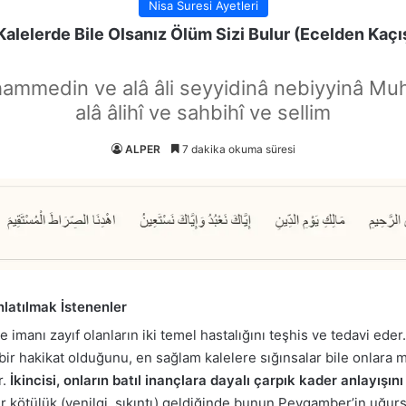
Nisa Suresi Ayetleri
alelerde Bile Olsanız Ölüm Sizi Bulur (Ecelden Kaçı
hammedin ve alâ âli seyyidinâ nebiyyinâ Mu
alâ âlihî ve sahbihî ve sellim
ALPER
7 dakika okuma süresi
nlatılmak İstenenler
e imanı zayıf olanların iki temel hastalığını teşhis ve tedavi eder
ir hakikat olduğunu, en sağlam kalelere sığınsalar bile onlara mu
r.
İkincisi, onların batıl inançlara dayalı çarpık kader anlayışını 
ir kötülük (yenilgi, sıkıntı) geldiğinde bunun Peygamber’in uğu