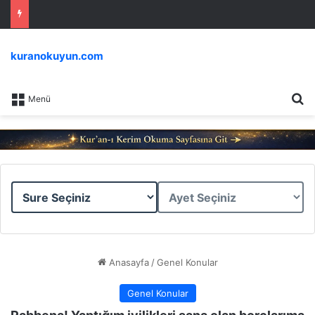
kuranokuyun.com
Ar
Menü
Sure
Ayet
Seçiniz
Seçiniz
Anasayfa
/
Genel Konular
Genel Konular