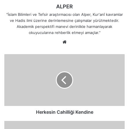
ALPER
"İslam Bilimleri ve Tefsir araştırmacısı olan Alper, Kur'anî kavramlar
ve Hadis ilmi üzerine derinlemesine çalışmalar yürütmektedir.
Akademik perspektifi manevi derinlikle harmanlayarak
okuyucularına rehberlik etmeyi amaçlar."
Web
sitesi
Herkesin
Cahilliği
Kendine
Herkesin Cahilliği Kendine
Rabbena