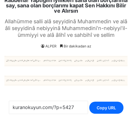
Rabbena! Yaptığım iyilikleri sana olan borçlarıma
say, sana olan borçlarımı kapat Sen Hakkını Bilir
ve Alırsın
Allahümme salli alâ seyyidinâ Muhammedin ve alâ
âli seyyidinâ nebiyyinâ Muhammedini'n-nebiyyi'il-
ümmiyyi ve alâ âlihî ve sahbihî ve sellim
ALPER
Bir dakikadan az
Copy URL