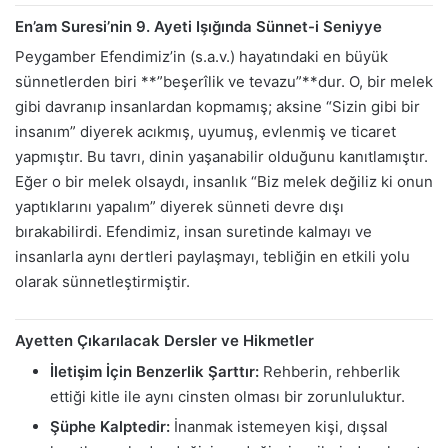
En’am Suresi’nin 9. Ayeti Işığında Sünnet-i Seniyye
Peygamber Efendimiz’in (s.a.v.) hayatındaki en büyük
sünnetlerden biri **”beşerîlik ve tevazu”**dur. O, bir melek
gibi davranıp insanlardan kopmamış; aksine “Sizin gibi bir
insanım” diyerek acıkmış, uyumuş, evlenmiş ve ticaret
yapmıştır. Bu tavrı, dinin yaşanabilir olduğunu kanıtlamıştır.
Eğer o bir melek olsaydı, insanlık “Biz melek değiliz ki onun
yaptıklarını yapalım” diyerek sünneti devre dışı
bırakabilirdi. Efendimiz, insan suretinde kalmayı ve
insanlarla aynı dertleri paylaşmayı, tebliğin en etkili yolu
olarak sünnetleştirmiştir.
Ayetten Çıkarılacak Dersler ve Hikmetler
İletişim İçin Benzerlik Şarttır:
Rehberin, rehberlik
ettiği kitle ile aynı cinsten olması bir zorunluluktur.
Şüphe Kalptedir:
İnanmak istemeyen kişi, dışsal