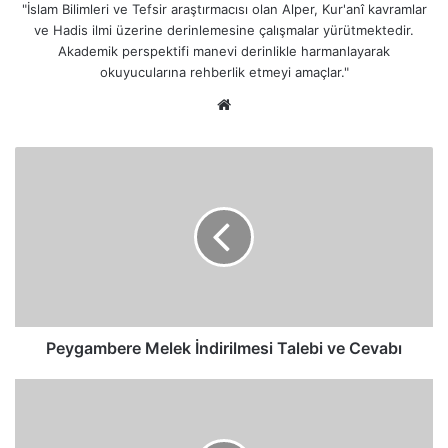
"İslam Bilimleri ve Tefsir araştırmacısı olan Alper, Kur'anî kavramlar
ve Hadis ilmi üzerine derinlemesine çalışmalar yürütmektedir.
Akademik perspektifi manevi derinlikle harmanlayarak
okuyucularına rehberlik etmeyi amaçlar."
Web
sitesi
Peygambere
Melek
İndirilmesi
Talebi
ve
Cevabı
Peygambere Melek İndirilmesi Talebi ve Cevabı
Peygamberlerle
Alay
Edenlerin