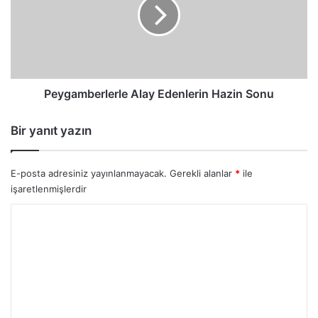
Hazin
Sonu
Peygamberlerle Alay Edenlerin Hazin Sonu
Bir yanıt yazın
E-posta adresiniz yayınlanmayacak.
Gerekli alanlar
*
ile
işaretlenmişlerdir
Y
o
r
u
m