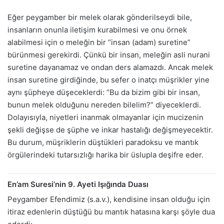
Eğer peygamber bir melek olarak gönderilseydi bile,
insanların onunla iletişim kurabilmesi ve onu örnek
alabilmesi için o meleğin bir “insan (adam) suretine”
bürünmesi gerekirdi. Çünkü bir insan, meleğin asli nurani
suretine dayanamaz ve ondan ders alamazdı. Ancak melek
insan suretine girdiğinde, bu sefer o inatçı müşrikler yine
aynı şüpheye düşeceklerdi: “Bu da bizim gibi bir insan,
bunun melek olduğunu nereden bilelim?” diyeceklerdi.
Dolayısıyla, niyetleri inanmak olmayanlar için mucizenin
şekli değişse de şüphe ve inkar hastalığı değişmeyecektir.
Bu durum, müşriklerin düştükleri paradoksu ve mantık
örgülerindeki tutarsızlığı harika bir üslupla deşifre eder.
En’am Suresi’nin 9. Ayeti Işığında Duası
Peygamber Efendimiz (s.a.v.), kendisine insan olduğu için
itiraz edenlerin düştüğü bu mantık hatasına karşı şöyle dua