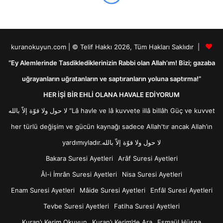
kuranokuyun.com | © Telif Hakkı 2026, Tüm Hakları Saklıdır |
“Ey Alemlerinde Tasdiklediklerinizin Rabbi olan Allah’ım! Bizi; gazaba
uğrayanların uğratanların ve saptıranların yoluna saptırma!”
HER İŞİ BİR EHLİ OLANA HAVALE EDİYORUM
لا حول ولا قوّة إلاّ بالله “Lâ havle ve lâ kuvvete illâ billâh Güç ve kuvvet
her türlü değişim ve gücün kaynağı sadece Allah'tır ancak Allah’ın
yardımıyladır.لا حول ولا قوّة إلاّ بالله
Bakara Suresi Ayetleri
Arâf Suresi Ayetleri
Âl-i İmrân Suresi Ayetleri
Nisa Suresi Ayetleri
Enam Suresi Ayetleri
Mâide Suresi Ayetleri
Enfâl Suresi Ayetleri
Tevbe Suresi Ayetleri
Fatiha Suresi Ayetleri
Kuran’ı Kerim Okuyun
Kuran’ı Kerim’de Ara
Esmaül Hüsna