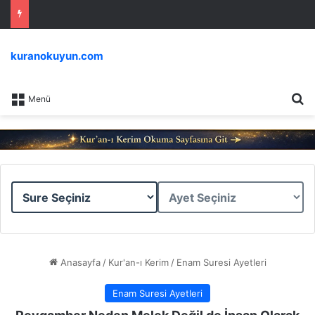
kuranokuyun.com
Ar
Menü
Sure
Ayet
Seçiniz
Seçiniz
Anasayfa
/
Kur'an-ı Kerim
/
Enam Suresi Ayetleri
Enam Suresi Ayetleri