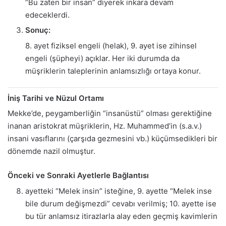
“Bu zaten bir insan” diyerek inkara devam
edeceklerdi.
Sonuç:
8. ayet fiziksel engeli (helak), 9. ayet ise zihinsel
engeli (şüpheyi) açıklar. Her iki durumda da
müşriklerin taleplerinin anlamsızlığı ortaya konur.
İniş Tarihi ve Nüzul Ortamı
Mekke’de, peygamberliğin “insanüstü” olması gerektiğine
inanan aristokrat müşriklerin, Hz. Muhammed’in (s.a.v.)
insani vasıflarını (çarşıda gezmesini vb.) küçümsedikleri bir
dönemde nazil olmuştur.
Önceki ve Sonraki Ayetlerle Bağlantısı
ayetteki “Melek insin” isteğine, 9. ayette “Melek inse
bile durum değişmezdi” cevabı verilmiş; 10. ayette ise
bu tür anlamsız itirazlarla alay eden geçmiş kavimlerin