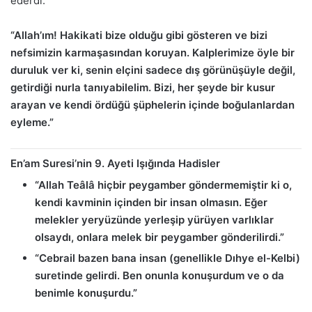
ederdi:
“Allah’ım! Hakikati bize olduğu gibi gösteren ve bizi
nefsimizin karmaşasından koruyan. Kalplerimize öyle bir
duruluk ver ki, senin elçini sadece dış görünüşüyle değil,
getirdiği nurla tanıyabilelim. Bizi, her şeyde bir kusur
arayan ve kendi ördüğü şüphelerin içinde boğulanlardan
eyleme.”
En’am Suresi’nin 9. Ayeti Işığında Hadisler
“Allah Teâlâ hiçbir peygamber göndermemiştir ki o,
kendi kavminin içinden bir insan olmasın. Eğer
melekler yeryüzünde yerleşip yürüyen varlıklar
olsaydı, onlara melek bir peygamber gönderilirdi.”
“Cebrail bazen bana insan (genellikle Dıhye el-Kelbi)
suretinde gelirdi. Ben onunla konuşurdum ve o da
benimle konuşurdu.”