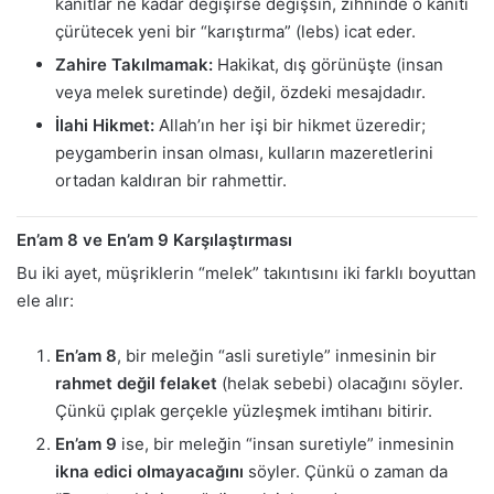
kanıtlar ne kadar değişirse değişsin, zihninde o kanıtı
çürütecek yeni bir “karıştırma” (lebs) icat eder.
Zahire Takılmamak:
Hakikat, dış görünüşte (insan
veya melek suretinde) değil, özdeki mesajdadır.
İlahi Hikmet:
Allah’ın her işi bir hikmet üzeredir;
peygamberin insan olması, kulların mazeretlerini
ortadan kaldıran bir rahmettir.
En’am 8 ve En’am 9 Karşılaştırması
Bu iki ayet, müşriklerin “melek” takıntısını iki farklı boyuttan
ele alır:
En’am 8
, bir meleğin “asli suretiyle” inmesinin bir
rahmet değil felaket
(helak sebebi) olacağını söyler.
Çünkü çıplak gerçekle yüzleşmek imtihanı bitirir.
En’am 9
ise, bir meleğin “insan suretiyle” inmesinin
ikna edici olmayacağını
söyler. Çünkü o zaman da