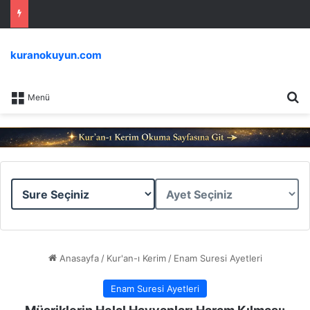
kuranokuyun.com
Ar
Menü
Sure
Ayet
Seçiniz
Seçiniz
Anasayfa
/
Kur'an-ı Kerim
/
Enam Suresi Ayetleri
Enam Suresi Ayetleri