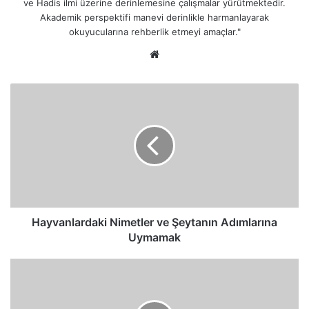
ve Hadis ilmi üzerine derinlemesine çalışmalar yürütmektedir.
Akademik perspektifi manevi derinlikle harmanlayarak
okuyucularına rehberlik etmeyi amaçlar."
Web
sitesi
Hayvanlardaki
Nimetler
ve
Şeytanın
Adımlarına
Uymamak
Hayvanlardaki Nimetler ve Şeytanın Adımlarına
Uymamak
Deve
ve
Sığır
Üzerinden