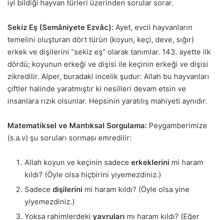
iyi bildiği hayvan türleri üzerinden sorular sorar.
Sekiz Eş (Semâniyete Ezvâc):
Ayet, evcil hayvanların
temelini oluşturan dört türün (koyun, keçi, deve, sığır)
erkek ve dişilerini “sekiz eş” olarak tanımlar. 143. ayette ilk
dördü; koyunun erkeği ve dişisi ile keçinin erkeği ve dişisi
zikredilir. Alper, buradaki incelik şudur: Allah bu hayvanları
çiftler halinde yaratmıştır ki nesilleri devam etsin ve
insanlara rızık olsunlar. Hepsinin yaratılış mahiyeti aynıdır.
Matematiksel ve Mantıksal Sorgulama:
Peygamberimize
(s.a.v) şu soruları sorması emredilir:
Allah koyun ve keçinin sadece
erkeklerini
mi haram
kıldı? (Öyle olsa hiçbirini yiyemezdiniz.)
Sadece
dişilerini
mi haram kıldı? (Öyle olsa yine
yiyemezdiniz.)
Yoksa rahimlerdeki
yavruları
mı haram kıldı? (Eğer