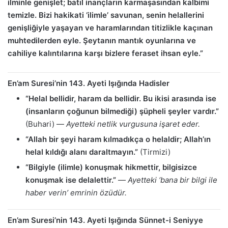
ilminle genişlet; batıl inançların karmaşasından kalbimi
temizle. Bizi hakikati ‘ilimle’ savunan, senin helallerini
genişliğiyle yaşayan ve haramlarından titizlikle kaçınan
muhtedilerden eyle. Şeytanın mantık oyunlarına ve
cahiliye kalıntılarına karşı bizlere feraset ihsan eyle.”
En’am Suresi’nin 143. Ayeti Işığında Hadisler
“Helal bellidir, haram da bellidir. Bu ikisi arasında ise
(insanların çoğunun bilmediği) şüpheli şeyler vardır.”
(Buhari) —
Ayetteki netlik vurgusuna işaret eder.
“Allah bir şeyi haram kılmadıkça o helaldir; Allah’ın
helal kıldığı alanı daraltmayın.”
(Tirmizi)
“Bilgiyle (ilimle) konuşmak hikmettir, bilgisizce
konuşmak ise delalettir.”
—
Ayetteki ‘bana bir bilgi ile
haber verin’ emrinin özüdür.
En’am Suresi’nin 143. Ayeti Işığında Sünnet-i Seniyye