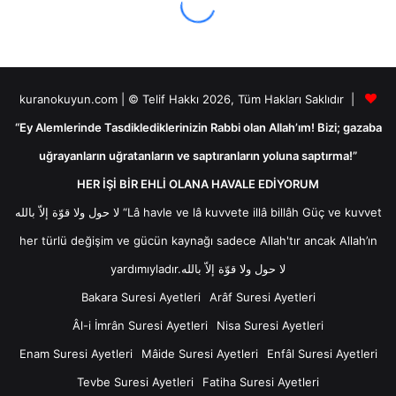
kuranokuyun.com | © Telif Hakkı 2026, Tüm Hakları Saklıdır |
“Ey Alemlerinde Tasdiklediklerinizin Rabbi olan Allah’ım! Bizi; gazaba
uğrayanların uğratanların ve saptıranların yoluna saptırma!”
HER İŞİ BİR EHLİ OLANA HAVALE EDİYORUM
لا حول ولا قوّة إلاّ بالله “Lâ havle ve lâ kuvvete illâ billâh Güç ve kuvvet
her türlü değişim ve gücün kaynağı sadece Allah'tır ancak Allah’ın
yardımıyladır.لا حول ولا قوّة إلاّ بالله
Bakara Suresi Ayetleri
Arâf Suresi Ayetleri
Âl-i İmrân Suresi Ayetleri
Nisa Suresi Ayetleri
Enam Suresi Ayetleri
Mâide Suresi Ayetleri
Enfâl Suresi Ayetleri
Tevbe Suresi Ayetleri
Fatiha Suresi Ayetleri