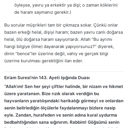
öyleyse, yavru ya erkektir ya dişi; o zaman köklerini
de haram saymanız gerekir.)
Bu sorular müşrikleri tam bir çıkmaza sokar. Çünkü onlar
bazen erkeği helal, dişiyi haram; bazen yavru canlı doğarsa
helal, ölü doğarsa haram sayıyorlardı. Allah “Bu ayrımı
hangi bilgiye (ilme) dayanarak yapıyorsunuz?” diyerek,
dinin “bence”ler üzerine değil, vahiy ve gerçek bilgi
üzerine kurulması gerektiğini ilan eder.
En’am Suresi’nin 143. Ayeti Işığında Duası
“Allah’ım! Sen her şeyi çiftler halinde, bir nizam ve hikmet
üzere yaratansın. Bize rızık olarak verdiğin bu
hayvanların yaratılışındaki harikalığı görmeyi ve onlardan
senin belirlediğin ölçülerle faydalanmayı bizlere nasip
eyle. Zandan, hurafeden ve senin adına kural uydurma
bedbahtlığından sana sığınırım. Rabbim! Göğsümü senin