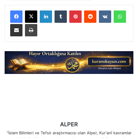
LinkedIn
Tumblr
Pinterest
Reddit
VKontakte
Whats
E-Posta ile paylaş
Yazdır
ALPER
"İslam Bilimleri ve Tefsir araştırmacısı olan Alper, Kur'anî kavramlar