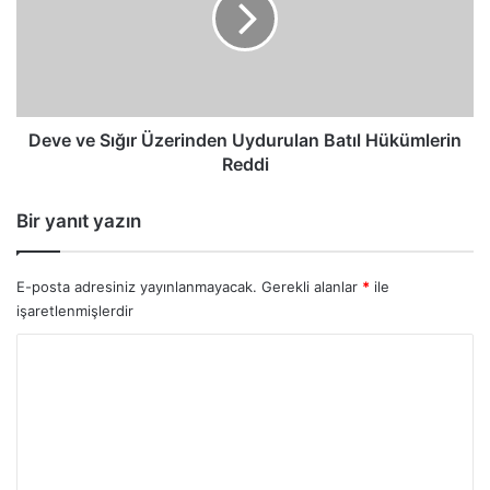
Uydurulan
Batıl
Hükümlerin
Reddi
Deve ve Sığır Üzerinden Uydurulan Batıl Hükümlerin
Reddi
Bir yanıt yazın
E-posta adresiniz yayınlanmayacak.
Gerekli alanlar
*
ile
işaretlenmişlerdir
Y
o
r
u
m