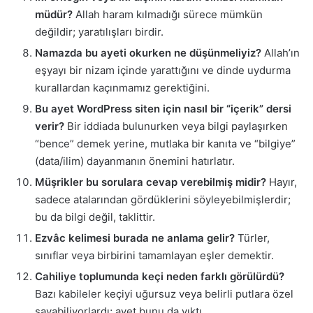
müdür?
Allah haram kılmadığı sürece mümkün
değildir; yaratılışları birdir.
Namazda bu ayeti okurken ne düşünmeliyiz?
Allah’ın
eşyayı bir nizam içinde yarattığını ve dinde uydurma
kurallardan kaçınmamız gerektiğini.
Bu ayet WordPress siten için nasıl bir “içerik” dersi
verir?
Bir iddiada bulunurken veya bilgi paylaşırken
“bence” demek yerine, mutlaka bir kanıta ve “bilgiye”
(data/ilim) dayanmanın önemini hatırlatır.
Müşrikler bu sorulara cevap verebilmiş midir?
Hayır,
sadece atalarından gördüklerini söyleyebilmişlerdir;
bu da bilgi değil, taklittir.
Ezvâc kelimesi burada ne anlama gelir?
Türler,
sınıflar veya birbirini tamamlayan eşler demektir.
Cahiliye toplumunda keçi neden farklı görülürdü?
Bazı kabileler keçiyi uğursuz veya belirli putlara özel
sayabiliyorlardı; ayet bunu da yıktı.