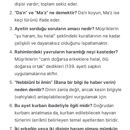
dişisi vardır; toplam sekiz eder.
“Da’n” ve “Ma’z” ne demektir?
Da’n koyun, Ma’z ise
keçi türünü ifade eder.
Ayetin sorduğu soruların amacı nedir?
Müşriklerin
“şu haram, bu helal” şeklindeki kurallarının ne kadar
çelişkili ve dayanaksız olduğunu ispatlamaktır.
Rahimlerdeki yavruların haramlığı neyi kasteder?
Müşriklerin “canlı doğarsa erkeklere helal, ölü
doğarsa ortak” dedikleri (139. ayet) sapkın
uygulamalarına atıftır.
“Nebbiûnî bi ilmin” (Bana bir bilgi ile haber verin)
neden denilir?
Dinin zanla değil, ancak kesin bilgiyle
(vahiy/akıl) anlaşılabileceğini vurgulamak için.
Bu ayet kurban ibadetiyle ilgili midir?
Doğrudan
kurbanı anlatmasa da, kurban edilebilecek hayvan
türlerini (en’âm) belirleyen temel ayetlerden biridir.
İki erkeğin veya iki dişinin haram olması mümkün