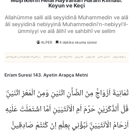
Müşriklerin Helal Hayvanları Haram Kılması:
Koyun ve Keçi
Allahümme salli alâ seyyidinâ Muhammedin ve alâ
âli seyyidinâ nebiyyinâ Muhammedini'n-nebiyyi'il-
ümmiyyi ve alâ âlihî ve sahbihî ve sellim
ALPER
4 dakika okuma süresi
En’am Suresi 143. Ayetin Arapça Metni
ثَمَانِيَةَ اَزْوَاجٍۚ مِنَ الضَّأْنِ اثْنَيْنِ وَمِنَ الْمَعْزِ اثْنَيْنِۜ
قُلْ آٰلذَّكَرَيْنِ حَرَّمَ اَمِ الْاُنْثَيَيْنِ اَمَّا اشْتَمَلَتْ عَلَيْهِ
اَرْحَامُ الْاُنْثَيَيْنِۜ نَبِّؤُ۫ن۪ي بِعِلْمٍ اِنْ كُنْتُمْ صَادِق۪ينَۙ