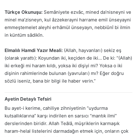
Türkçe Okunuşu:
Semâniyete ezvâc, mined da’nisneyni ve
minel ma’zisneyn, kul âzzekerayni harrame emil ünseyayni
emmeştemelet aleyhi erhâmül ünseyayn, nebbiûnî bi ilmin
in küntüm sâdikîn.
Elmalılı Hamdi Yazır Meali:
(Allah, hayvanları) sekiz eş
(olarak yarattı): Koyundan iki, keçiden de iki… De ki: “(Allah)
iki erkeği mi haram kıldı, yoksa iki dişiyi mi? Yoksa o iki
dişinin rahimlerinde bulunan (yavruları) mı? Eğer doğru
sözlü iseniz, bana bir bilgi ile haber verin.”
Ayetin Detaylı Tefsiri
Bu ayet-i kerime, cahiliye zihniyetinin “uydurma
kutsallıklarına” karşı indirilen en sarsıcı “mantık ilmi”
derslerinden biridir. Allah Teâlâ, müşriklerin karmaşık
haram-helal listelerini darmadağın etmek için, onların çok