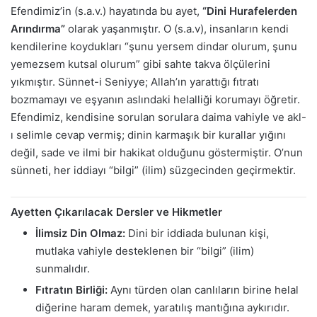
Efendimiz’in (s.a.v.) hayatında bu ayet,
“Dini Hurafelerden
Arındırma”
olarak yaşanmıştır. O (s.a.v), insanların kendi
kendilerine koydukları “şunu yersem dindar olurum, şunu
yemezsem kutsal olurum” gibi sahte takva ölçülerini
yıkmıştır. Sünnet-i Seniyye; Allah’ın yarattığı fıtratı
bozmamayı ve eşyanın aslındaki helalliği korumayı öğretir.
Efendimiz, kendisine sorulan sorulara daima vahiyle ve akl-
ı selimle cevap vermiş; dinin karmaşık bir kurallar yığını
değil, sade ve ilmi bir hakikat olduğunu göstermiştir. O’nun
sünneti, her iddiayı “bilgi” (ilim) süzgecinden geçirmektir.
Ayetten Çıkarılacak Dersler ve Hikmetler
İlimsiz Din Olmaz:
Dini bir iddiada bulunan kişi,
mutlaka vahiyle desteklenen bir “bilgi” (ilim)
sunmalıdır.
Fıtratın Birliği:
Aynı türden olan canlıların birine helal
diğerine haram demek, yaratılış mantığına aykırıdır.