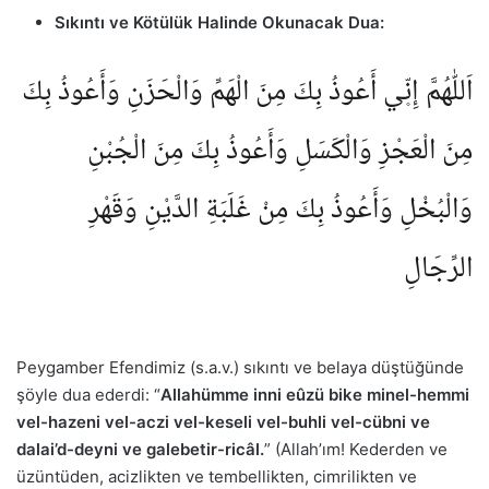
Sıkıntı ve Kötülük Halinde Okunacak Dua:
اَللّٰهُمَّ إِنّ۪ي أَعُوذُ بِكَ مِنَ الْهَمِّ وَالْحَزَنِ وَأَعُوذُ بِكَ
مِنَ الْعَجْزِ وَالْكَسَلِ وَأَعُوذُ بِكَ مِنَ الْجُبْنِ
وَالْبُخْلِ وَأَعُوذُ بِكَ مِنْ غَلَبَةِ الدَّيْنِ وَقَهْرِ
الرِّجَالِ
Peygamber Efendimiz (s.a.v.) sıkıntı ve belaya düştüğünde
şöyle dua ederdi: “
Allahümme inni eûzü bike minel-hemmi
vel-hazeni vel-aczi vel-keseli vel-buhli vel-cübni ve
dalai’d-deyni ve galebetir-ricâl.
” (Allah’ım! Kederden ve
üzüntüden, acizlikten ve tembellikten, cimrilikten ve