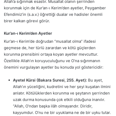
Allah’a sığınmak esastır. Musallat olanın şerrinden
korunmak için de Kur’an-ı Kerim’den ayetler, Peygamber
Efendimiz’in (s.a.v.) öğrettiği dualar ve hadisler önemli
birer kalkan görevi görür.
Kur’an-ı Kerim’den Ayetler
Kur’an-ı Kerim’de doğrudan “musallat olma” ifadesi
geçmese de, her türlü zarardan ve kötü güçlerden
korunma prensibini ortaya koyan ayetler mevcuttur.
Özellikle Allah’ın koruyuculuğunu ve O’na sığınmanın
önemini vurgulayan ayetler bu konuda yol göstericidir:
Ayetel Kürsi (Bakara Suresi, 255. Ayet):
Bu ayet,
Allah’ın yüceliğini, kudretini ve her şeyi kuşatan ilmini
anlatır. Kötülüklerden korunma ve şeytanın şerrinden
uzak durma konusunda çok etkili olduğuna inanılır.
“Allah, O’ndan başka ilâh olmayandır. Diridir,
kayyumdur. O’nu ne bir uyuklama ne de bir uyku tutar.