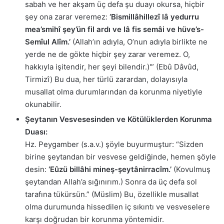
sabah ve her akşam üç defa şu duayı okursa, hiçbir
şey ona zarar veremez:
‘Bismillâhillezî lâ yedurru
mea’smihî şey’ün fil ardı ve lâ fis semâi ve hüve’s-
Semîul Alîm.’
(Allah’ın adıyla, O’nun adıyla birlikte ne
yerde ne de gökte hiçbir şey zarar veremez. O,
hakkıyla işitendir, her şeyi bilendir.)'” (Ebû Dâvûd,
Tirmizî) Bu dua, her türlü zarardan, dolayısıyla
musallat olma durumlarından da korunma niyetiyle
okunabilir.
Şeytanın Vesvesesinden ve Kötülüklerden Korunma
Duası:
Hz. Peygamber (s.a.v.) şöyle buyurmuştur: “Sizden
birine şeytandan bir vesvese geldiğinde, hemen şöyle
desin:
‘Eûzü billâhi mineş-şeytânirracîm.’
(Kovulmuş
şeytandan Allah’a sığınırım.) Sonra da üç defa sol
tarafına tükürsün.” (Müslim) Bu, özellikle musallat
olma durumunda hissedilen iç sıkıntı ve vesveselere
karşı doğrudan bir korunma yöntemidir.