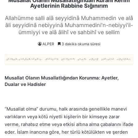
Musallat Olanın Musallatlığından Kuranı Kerim
Ayetlerinin Rabbine Sığınırım
Allahümme salli alâ seyyidinâ Muhammedin ve alâ
âli seyyidinâ nebiyyinâ Muhammedini'n-nebiyyi'il-
ümmiyyi ve alâ âlihî ve sahbihî ve sellim
ALPER
3 dakika okuma süresi
Musallat Olanın Musallatlığından Korunma: Ayetler,
Dualar ve Hadisler
“Musallat olma” durumu, halk arasında genellikle manevi
varlıkların veya kötü niyetli kişilerin bir kimseye zarar
verme, rahatsız etme veya etkisi altına alma çabalarını ifade
eder. İslam inancına göre, her türlü kötülükten ve şerden