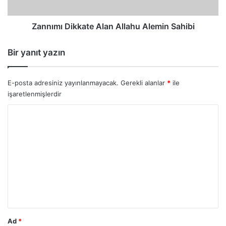
Zannımı Dikkate Alan Allahu Alemin Sahibi
Bir yanıt yazın
E-posta adresiniz yayınlanmayacak.
Gerekli alanlar
*
ile
işaretlenmişlerdir
Y
o
r
u
m
*
Ad
*