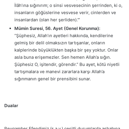
İlâh’ına sığınırım; o sinsi vesvesecinin şerrinden, ki o,
insanların göğüslerine vesvese verir, cinlerden ve
insanlardan (olan her şerliden).'”
Mümin Suresi, 56. Ayet (Genel Korunma):
“Şüphesiz, Allah’ın ayetleri hakkında, kendilerine
gelmiş bir delil olmaksızın tartışanlar, onların
kalplerinde büyüklükten başka bir şey yoktur. Onlar
asla buna erişemezler. Sen hemen Allah’a sığın.
Şüphesiz O, işitendir, görendir.” Bu ayet, kötü niyetli
tartışmalara ve manevi zararlara karşı Allah’a
sığınmanın genel bir prensibini sunar.
Dualar
Peygamber Efendimiz (s.a.v.) çeşitli durumlarda ashabına