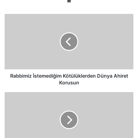
Web
sitesi
Rabbimiz
İstemediğim
Kötülüklerden
Dünya
Ahiret
Korusun
Rabbimiz İstemediğim Kötülüklerden Dünya Ahiret
Korusun
Zannımı
Dikkate
Alan
Allahu
Alemin
Sahibi