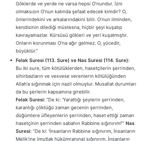
Göklerde ve yerde ne varsa hepsi O’nundur. İzni
olmaksızın O’nun katında şefaat edecek kimdir? O,
önlerindekini ve arkalarındakini bilir. O’nun ilminden,
kendisinin dilediği müstesna, hiçbir şeyi kuşatıp
kavrayamazlar. Kürsüsü gökleri ve yeri kuşatmıştır.
Onların korunması O’na ağır gelmez. O, yücedir,
büyüktür.”
Felak Suresi (113. Sure) ve Nas Suresi (114. Sure):
Bu iki sure, tüm kötülüklerden, hasetçilerin şerrinden,
sihirbazların ve vesvese verenlerin kötülüğünden
Allah’a sığınmak için nazil olmuştur. Musallat durumları
da bu şerlerin kapsamına girebilir.
Felak Suresi:
“De ki: ‘Yarattığı şeylerin şerrinden,
karanlığı çöktüğü zaman gecenin şerrinden,
düğümlere üfleyenlerin şerrinden, haset ettiği zaman
hasetçinin şerrinden sabahın Rabbine sığınırım!'”
Nas
Suresi:
“De ki: ‘İnsanların Rabbine sığınırım, İnsanların
Melik’ine (mutlak hükümranına) sığınırım, İnsanların