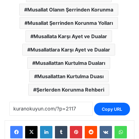
Musallat Olanın Şerrinden Korunma
Musallat Şerrinden Korunma Yolları
Musallata Karşı Ayet ve Dualar
Musallatlara Karşı Ayet ve Dualar
Musallattan Kurtulma Duaları
Musallattan Kurtulma Duası
Şerlerden Korunma Rehberi
Copy URL
LinkedIn
Tumblr
Pinterest
Reddit
VKontakte
Whats