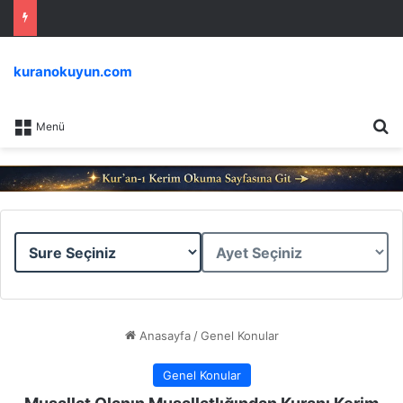
kuranokuyun.com
Ar
Menü
Sure
Ayet
Seçiniz
Seçiniz
Anasayfa
/
Genel Konular
Genel Konular